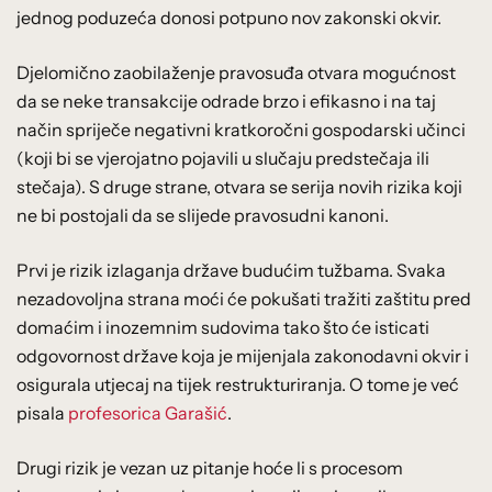
jednog poduzeća donosi potpuno nov zakonski okvir.
Djelomično zaobilaženje pravosuđa otvara mogućnost
da se neke transakcije odrade brzo i efikasno i na taj
način spriječe negativni kratkoročni gospodarski učinci
(koji bi se vjerojatno pojavili u slučaju predstečaja ili
stečaja). S druge strane, otvara se serija novih rizika koji
ne bi postojali da se slijede pravosudni kanoni.
Prvi je rizik izlaganja države budućim tužbama. Svaka
nezadovoljna strana moći će pokušati tražiti zaštitu pred
domaćim i inozemnim sudovima tako što će isticati
odgovornost države koja je mijenjala zakonodavni okvir i
osigurala utjecaj na tijek restrukturiranja. O tome je već
pisala
profesorica Garašić
.
Drugi rizik je vezan uz pitanje hoće li s procesom