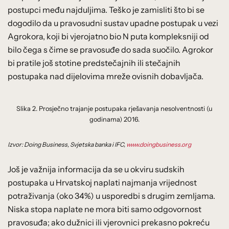
postupci među najduljima. Teško je zamisliti što bi se
dogodilo da u pravosudni sustav upadne postupak u vezi
Agrokora, koji bi vjerojatno bio N puta kompleksniji od
bilo čega s čime se pravosuđe do sada suočilo. Agrokor
bi pratile još stotine predstečajnih ili stečajnih
postupaka nad dijelovima mreže ovisnih dobavljača.
Slika 2. Prosječno trajanje postupaka rješavanja nesolventnosti (u
godinama) 2016.
Izvor: Doing Business, Svjetska banka i IFC,
www.doingbusiness.org
Još je važnija informacija da se u okviru sudskih
postupaka u Hrvatskoj naplati najmanja vrijednost
potraživanja (oko 34%) u usporedbi s drugim zemljama.
Niska stopa naplate ne mora biti samo odgovornost
pravosuđa; ako dužnici ili vjerovnici prekasno pokreću