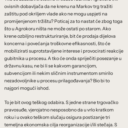
ovisnih dobavljača da ne krenu na Markov trg tražiti
zaštitu pod okriljem vlade ako ne mogu uspjeti na
promijenjenom tržištu? Poticaj za to nastat će zbog toga
što u Agrokoru ništa ne može ostati po starom. Ako
krene ozbiljno restrukturiranje, bit će prodaja dijelova
koncerna i povećanja troškovne efikasnosti, što će
mobilizirati suprotstavljene interese i provocirati reakcije
gubitnika u procesu. A tko će onda spriječiti posezanje u
državnu kasu, ne bi li se kakvom garancijom,
subvencijom ili nekim sličnim instrumentom smirilo
nezadovoljnike u procesu prilagođavanja? Bio bi to
najgori mogući ishod.
To je bit ovog teškog odabira. S jedne strane trgovačko
pravosuđe, vjerojatno nesposobno da u vrlo kratkom
roku i u ovako teškom slučaju osigura postizanje tri
temeljna ekonomska cilja reorganizacije i/ili stečaja. S