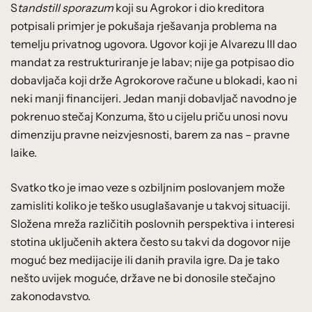
S
tandstill sporazum
koji su Agrokor i dio kreditora
potpisali primjer je pokušaja rješavanja problema na
temelju privatnog ugovora. Ugovor koji je Alvarezu III dao
mandat za restrukturiranje je labav; nije ga potpisao dio
dobavljača koji drže Agrokorove račune u blokadi, kao ni
neki manji financijeri. Jedan manji dobavljač navodno je
pokrenuo stečaj Konzuma, što u cijelu priču unosi novu
dimenziju pravne neizvjesnosti, barem za nas – pravne
laike.
Svatko tko je imao veze s ozbiljnim poslovanjem može
zamisliti koliko je teško usuglašavanje u takvoj situaciji.
Složena mreža različitih poslovnih perspektiva i interesi
stotina uključenih aktera često su takvi da dogovor nije
moguć bez medijacije ili danih pravila igre. Da je tako
nešto uvijek moguće, države ne bi donosile stečajno
zakonodavstvo.