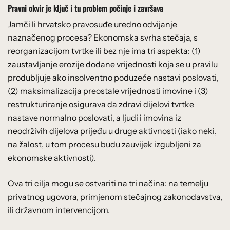
Pravni okvir je ključ i tu problem počinje i završava
Jamči li hrvatsko pravosuđe uredno odvijanje
naznačenog procesa? Ekonomska svrha stečaja, s
reorganizacijom tvrtke ili bez nje ima tri aspekta: (1)
zaustavljanje erozije dodane vrijednosti koja se u pravilu
produbljuje ako insolventno poduzeće nastavi poslovati,
(2) maksimalizacija preostale vrijednosti imovine i (3)
restrukturiranje osigurava da zdravi dijelovi tvrtke
nastave normalno poslovati, a ljudi i imovina iz
neodrživih dijelova prijeđu u druge aktivnosti (iako neki,
na žalost, u tom procesu budu zauvijek izgubljeni za
ekonomske aktivnosti).
Ova tri cilja mogu se ostvariti na tri načina: na temelju
privatnog ugovora, primjenom stečajnog zakonodavstva,
ili državnom intervencijom.