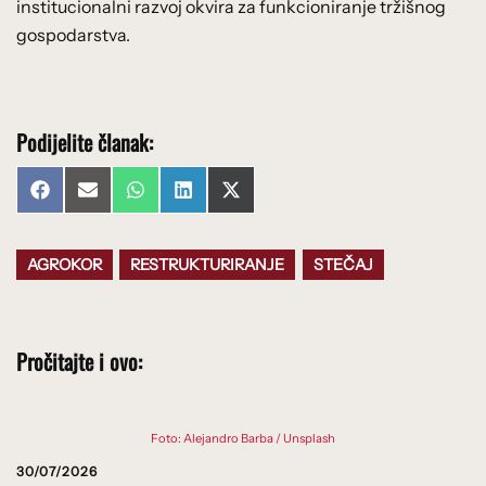
institucionalni razvoj okvira za funkcioniranje tržišnog
gospodarstva.
Podijelite članak:
Share
Share
Share
Share
Share
Facebook
Email
WhatsApp
LinkedIn
X
on
on
on
on
on
(Twitter)
AGROKOR
RESTRUKTURIRANJE
STEČAJ
Pročitajte i ovo:
Foto: Alejandro Barba / Unsplash
30/07/2026