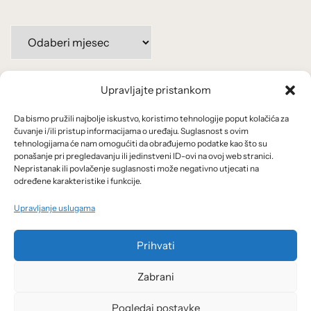
Arhiva
po
mjesecima:
Upravljajte pristankom
Važne poveznice
Da bismo pružili najbolje iskustvo, koristimo tehnologije poput kolačića za
Uvjeti korištenja
čuvanje i/ili pristup informacijama o uređaju. Suglasnost s ovim
tehnologijama će nam omogućiti da obrađujemo podatke kao što su
Politika privatnosti
ponašanje pri pregledavanju ili jedinstveni ID-ovi na ovoj web stranici.
Nepristanak ili povlačenje suglasnosti može negativno utjecati na
određene karakteristike i funkcije.
Kolačići
Upravljanje uslugama
O nama i usluge
Prihvati
Zabrani
Pogledaj postavke