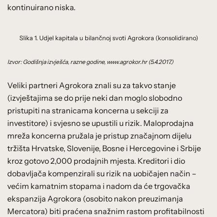
kontinuirano niska.
Slika 1. Udjel kapitala u bilančnoj svoti Agrokora (konsolidirano)
Izvor: Godišnja izvješća, razne godine, www.agrokor.hr (5.4.2017.)
Veliki partneri Agrokora znali su za takvo stanje
(izvještajima se do prije neki dan moglo slobodno
pristupiti na stranicama koncerna u sekciji za
investitore) i svjesno se upustili u rizik. Maloprodajna
mreža koncerna pružala je pristup značajnom dijelu
tržišta Hrvatske, Slovenije, Bosne i Hercegovine i Srbije
kroz gotovo 2,000 prodajnih mjesta. Kreditori i dio
dobavljača kompenzirali su rizik na uobičajen način –
većim kamatnim stopama i nadom da će trgovačka
ekspanzija Agrokora (osobito nakon preuzimanja
Mercatora) biti praćena snažnim rastom profitabilnosti