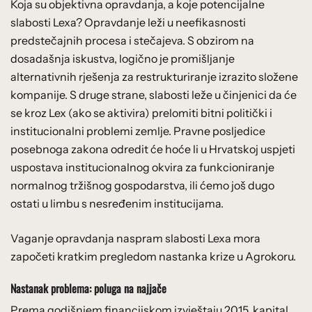
Koja su objektivna opravdanja, a koje potencijalne
slabosti Lexa? Opravdanje leži u neefikasnosti
predstečajnih procesa i stečajeva. S obzirom na
dosadašnja iskustva, logično je promišljanje
alternativnih rješenja za restrukturiranje izrazito složene
kompanije. S druge strane, slabosti leže u činjenici da će
se kroz Lex (ako se aktivira) prelomiti bitni politički i
institucionalni problemi zemlje. Pravne posljedice
posebnoga zakona odredit će hoće li u Hrvatskoj uspjeti
uspostava institucionalnog okvira za funkcioniranje
normalnog tržišnog gospodarstva, ili ćemo još dugo
ostati u limbu s nesređenim institucijama.
Vaganje opravdanja naspram slabosti Lexa mora
započeti kratkim pregledom nastanka krize u Agrokoru.
Nastanak problema: poluga na najjače
Prema godišnjem financijskom izvještaju 2015. kapital