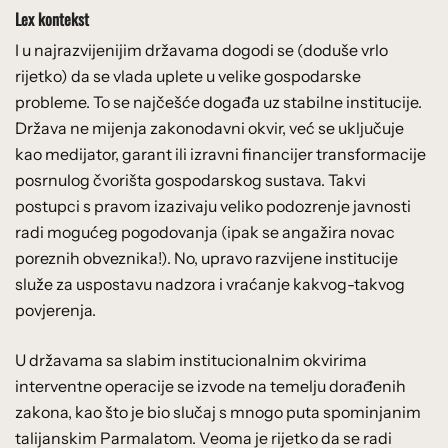
Lex kontekst
I u najrazvijenijim državama dogodi se (doduše vrlo
rijetko) da se vlada uplete u velike gospodarske
probleme. To se najčešće događa uz stabilne institucije.
Država ne mijenja zakonodavni okvir, već se uključuje
kao medijator, garant ili izravni financijer transformacije
posrnulog čvorišta gospodarskog sustava. Takvi
postupci s pravom izazivaju veliko podozrenje javnosti
radi mogućeg pogodovanja (ipak se angažira novac
poreznih obveznika!). No, upravo razvijene institucije
služe za uspostavu nadzora i vraćanje kakvog-takvog
povjerenja.
U državama sa slabim institucionalnim okvirima
interventne operacije se izvode na temelju dorađenih
zakona, kao što je bio slučaj s mnogo puta spominjanim
talijanskim Parmalatom. Veoma je rijetko da se radi