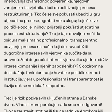
imenovanja izvanrednog povjerenika, njegovih
zamjenika i savjetnika doći do politizacije procesa
restrukturiranja. Tko će se sve pokušati ubaciti u igru,
utjecati na procese, ugrabiti neku ulogu; koje će sve
političke opcije i njihovi prijatelji pokušati utjecati na
proces restrukturiranja? Tko je taj s dovoljno moći da
osigura maksimalno profesionalno i transparentno
odvijanje procesa na način koji će uravnotežiti
dugoročne interese svih vjerovnika (uočite da su
uravnoteženi dugoročni interesi vjerovnika ujedno održiv
interes kompanije i njenih zaposlenika)? S obzirom na
dosadašnje funkcioniranje hrvatske političke arene i
institucija, vjera u profesionalizam i transparentnost je
iluzija dok se ne dokaže suprotno.
Treći je rizik poziva svih uključenih strana u Banske
dvore. Vlada Lexom poručuje: sada smo mi odgovorni!
Tko će zaustaviti stotine ili tisuće radnika Agrokora i/ili