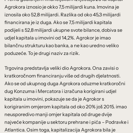
Agrokora iznosio je okko 7,5 milijardi kuna. Imovina je
iznosila oko 52,8 milijardi. Razlika od oko 45,3 milijardi
financirana je iz duga. Ako se 7,5 milijardi kapitala
podijeli s 52,8 milijardi ukupne svote bilance, dobiva se
udjel kapitala u imovini od 14,2%. Agrokor je imao
bilančnu strukturu kao banka, a ne kao uredno veliko
poduzeće. To je drugi naziv za rizik.
Trgovina predstavlja veliki dio Agrokora. Ona zavisi o
kratkoročnom financiranju više od drugih djelatnosti.
Ako se od ukupnog duga Agrokora oduzme kratkoročni
dug Konzuma i Mercatora i izračuna korigirani udjel
kapitala u imovini, pokazuje se da je Agrokor s
korigiranim omjerom kapitala od oko 20% još 2015. imao
neusporedivo manji omjer kapitala od druge dvije
najveće kompanije u sektoru prehrane i pića – Podravke i
Atlantica. Osim toga, kapitalizacija Agrokora bila je