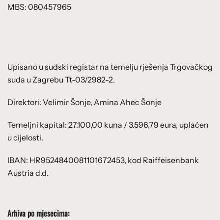
MBS: 080457965
Upisano u sudski registar na temelju rješenja Trgovačkog
suda u Zagrebu Tt-03/2982-2.
Direktori: Velimir Šonje, Amina Ahec Šonje
Temeljni kapital: 27.100,00 kuna / 3.596,79 eura, uplaćen
u cijelosti.
IBAN: HR9524840081101672453, kod Raiffeisenbank
Austria d.d.
Arhiva po mjesecima: