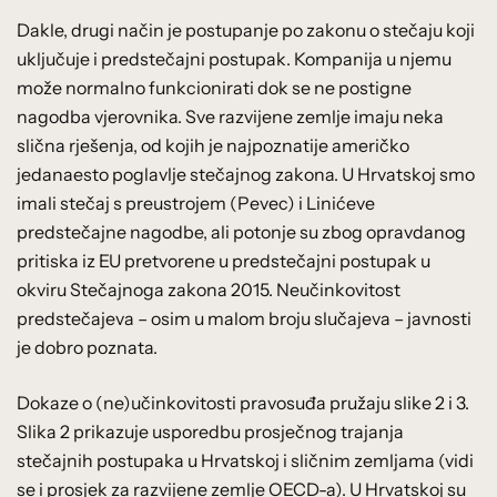
Dakle, drugi način je postupanje po zakonu o stečaju koji
uključuje i predstečajni postupak. Kompanija u njemu
može normalno funkcionirati dok se ne postigne
nagodba vjerovnika. Sve razvijene zemlje imaju neka
slična rješenja, od kojih je najpoznatije američko
jedanaesto poglavlje stečajnog zakona. U Hrvatskoj smo
imali stečaj s preustrojem (Pevec) i Linićeve
predstečajne nagodbe, ali potonje su zbog opravdanog
pritiska iz EU pretvorene u predstečajni postupak u
okviru Stečajnoga zakona 2015. Neučinkovitost
predstečajeva – osim u malom broju slučajeva – javnosti
je dobro poznata.
Dokaze o (ne)učinkovitosti pravosuđa pružaju slike 2 i 3.
Slika 2 prikazuje usporedbu prosječnog trajanja
stečajnih postupaka u Hrvatskoj i sličnim zemljama (vidi
se i prosjek za razvijene zemlje OECD-a). U Hrvatskoj su