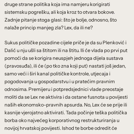
druge strane politika koja ima namjeru korigirati
sistemsku pogrešku, ali koja kroz to otvara bokove.
Zadnje pitanje stoga glasi: što je bolje, odnosno, što
nalaže princip manjeg zla? Lex, da ili ne?
Sukus političke pozadine cijele priče je da su Plenković i
Dalić u nju ušli sa štitom ili na štitu. Ili će vlada po prvi put
pomoći da se korigira neuspjeh jednoga dijela sustava
(pravosuđa), ili će (po tko zna koji put) nastati još jedan,
samo veći i širi kanal političke kontrole, utjecaja i
pogodovanja u gospodarstvu i u pratećim pravnim
odnosima. Premijeru i potpredsjednici vlade preostaje
moliti da se Lex ne aktivira i da ostane fusnota u povijesti
naših ekonomsko-pravnih apsurda. No, Lex će se prije ili
kasnije vjerojatno aktivirati. Tada počinje teška politička
borba oko najvećeg korporativnog restrukturiranja u
novijoj hrvatskoj povijesti. Ishod te borbe odredit će