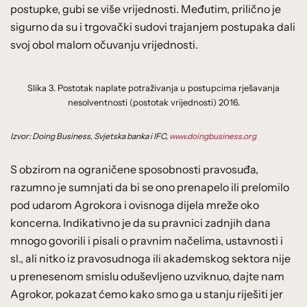
postupke, gubi se više vrijednosti. Međutim, prilično je
sigurno da su i trgovački sudovi trajanjem postupaka dali
svoj obol malom očuvanju vrijednosti.
Slika 3. Postotak naplate potraživanja u postupcima rješavanja
nesolventnosti (postotak vrijednosti) 2016.
Izvor: Doing Business, Svjetska banka i IFC,
www.doingbusiness.org
S obzirom na ograničene sposobnosti pravosuđa,
razumno je sumnjati da bi se ono prenapelo ili prelomilo
pod udarom Agrokora i ovisnoga dijela mreže oko
koncerna. Indikativno je da su pravnici zadnjih dana
mnogo govorili i pisali o pravnim načelima, ustavnosti i
sl., ali nitko iz pravosudnoga ili akademskog sektora nije
u prenesenom smislu oduševljeno uzviknuo, dajte nam
Agrokor, pokazat ćemo kako smo ga u stanju riješiti jer