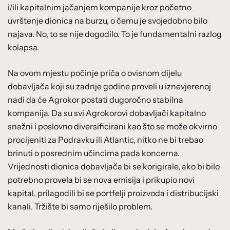
i/ili kapitalnim jačanjem kompanije kroz početno
uvrštenje dionica na burzu, o čemu je svojedobno bilo
najava. No, to se nije dogodilo. To je fundamentalni razlog
kolapsa.
Na ovom mjestu počinje priča o ovisnom dijelu
dobavljača koji su zadnje godine proveli u iznevjerenoj
nadi da će Agrokor postati dugoročno stabilna
kompanija. Da su svi Agrokorovi dobavljači kapitalno
snažni i poslovno diversificirani kao što se može okvirno
procijeniti za Podravku ili Atlantic, nitko ne bi trebao
brinuti o posrednim učincima pada koncerna.
Vrijednosti dionica dobavljača bi se korigirale, ako bi bilo
potrebno provela bi se nova emisija i prikupio novi
kapital, prilagodili bi se portfelji proizvoda i distribucijski
kanali. Tržište bi samo riješilo problem.