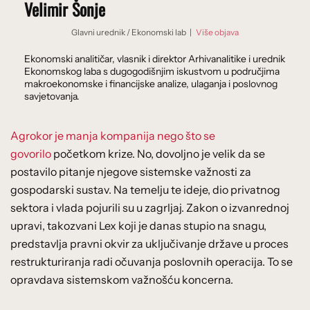
Velimir Šonje
Glavni urednik
/
Ekonomski lab
|
Više objava
Ekonomski analitičar, vlasnik i direktor Arhivanalitike i urednik
Ekonomskog laba s dugogodišnjim iskustvom u područjima
makroekonomske i financijske analize, ulaganja i poslovnog
savjetovanja.
Agrokor je manja kompanija nego što se
govorilo
početkom krize. No, dovoljno je velik da se
postavilo pitanje njegove sistemske važnosti za
gospodarski sustav. Na temelju te ideje, dio privatnog
sektora i vlada pojurili su u zagrljaj. Zakon o izvanrednoj
upravi, takozvani Lex koji je danas stupio na snagu,
predstavlja pravni okvir za uključivanje države u proces
restrukturiranja radi očuvanja poslovnih operacija. To se
opravdava sistemskom važnošću koncerna.