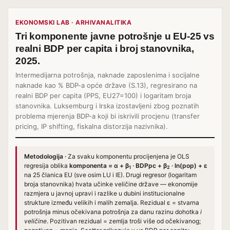
EKONOMSKI LAB · ARHIVANALITIKA
Tri komponente javne potrošnje u EU-25 vs
realni BDP per capita i broj stanovnika,
2025.
Intermedijarna potrošnja, naknade zaposlenima i socijalne
naknade kao % BDP-a opće države (S.13), regresirano na
realni BDP per capita (PPS, EU27=100) i logaritam broja
stanovnika. Luksemburg i Irska izostavljeni zbog poznatih
problema mjerenja BDP-a koji bi iskrivili procjenu (transfer
pricing, IP shifting, fiskalna distorzija nazivnika).
Metodologija ·
Za svaku komponentu procijenjena je OLS
regresija oblika
komponenta = α + β
· BDPpc + β
· ln(pop) + ε
1
2
na 25 članica EU (sve osim LU i IE). Drugi regresor (logaritam
broja stanovnika) hvata učinke veličine države — ekonomije
razmjera u javnoj upravi i razlike u dubini institucionalne
strukture između velikih i malih zemalja. Rezidual ε = stvarna
potrošnja minus očekivana potrošnja za danu razinu dohotka
i
veličine
. Pozitivan rezidual = zemlja troši više od očekivanog;