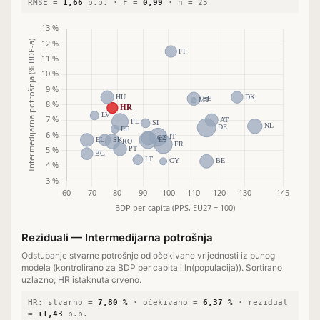
RMSE =
1,66
p.b. · F =
0,99
· n = 25
Reziduali — Intermedijarna potrošnja
Odstupanje stvarne potrošnje od očekivane vrijednosti iz punog
modela (kontrolirano za BDP per capita i ln(populacija)). Sortirano
uzlazno; HR istaknuta crveno.
HR: stvarno =
7,80 %
· očekivano =
6,37 %
· rezidual
=
+1,43
p.b.