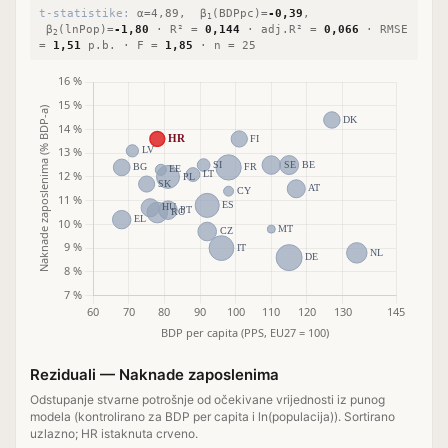
t-statistike:
α=4,89, β
(BDPpc)=
-0,39
,
1
β
(lnPop)=
-1,80
· R² =
0,144
· adj.R² =
0,066
· RMSE
2
=
1,51
p.b. · F =
1,85
· n = 25
Reziduali — Naknade zaposlenima
Odstupanje stvarne potrošnje od očekivane vrijednosti iz punog
modela (kontrolirano za BDP per capita i ln(populacija)). Sortirano
uzlazno; HR istaknuta crveno.