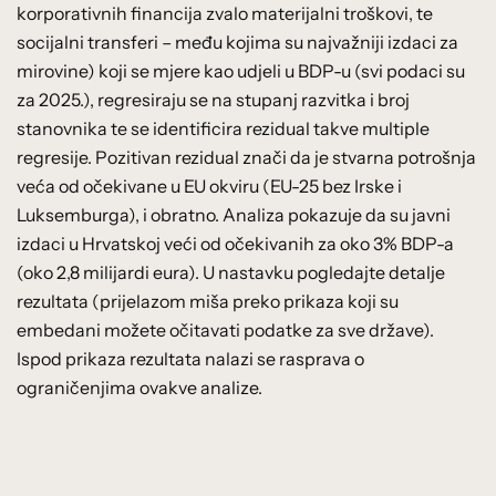
korporativnih financija zvalo materijalni troškovi, te
socijalni transferi – među kojima su najvažniji izdaci za
mirovine) koji se mjere kao udjeli u BDP-u (svi podaci su
za 2025.), regresiraju se na stupanj razvitka i broj
stanovnika te se identificira rezidual takve multiple
regresije. Pozitivan rezidual znači da je stvarna potrošnja
veća od očekivane u EU okviru (EU-25 bez Irske i
Luksemburga), i obratno. Analiza pokazuje da su javni
izdaci u Hrvatskoj veći od očekivanih za oko 3% BDP-a
(oko 2,8 milijardi eura). U nastavku pogledajte detalje
rezultata (prijelazom miša preko prikaza koji su
embedani možete očitavati podatke za sve države).
Ispod prikaza rezultata nalazi se rasprava o
ograničenjima ovakve analize.