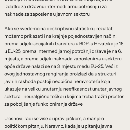
izdatke za državnu intermedijarnu potrošnju i za
naknade za zaposlene u javnom sektoru.
Ako se svedemo na deskriptivnu statistiku, rezultat
možemo prikazati i na krajnje pojednostavljen način:
prema udjelu socijalnih transfera u BDP-u Hrvatska je 16.
u EU-25, prema intermedijarnoj potrošnji države je na 6.
mjestu, a prema udjelu naknada zaposlenima u sektoru
opće države nalazi se na 3. mjestu među EU-25. Već iz
ovog jednostavnog rangiranja proizlazi da u strukturi
javnih rashoda postoji neobična neravnoteža koja
ukazuje na veliku unutarnju neefikasnost unutar javnog
sektora i neuralgične točke u kojima treba tražiti prostor
za poboljšanje funkcioniranja države.
U osnovi, radi se više o upravljačkom, a manje o
političkom pitanju. Naravno, kada je u pitanju javna