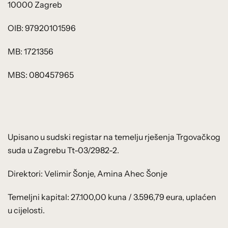
10000 Zagreb
OIB: 97920101596
MB: 1721356
MBS: 080457965
Upisano u sudski registar na temelju rješenja Trgovačkog
suda u Zagrebu Tt-03/2982-2.
Direktori: Velimir Šonje, Amina Ahec Šonje
Temeljni kapital: 27.100,00 kuna / 3.596,79 eura, uplaćen
u cijelosti.