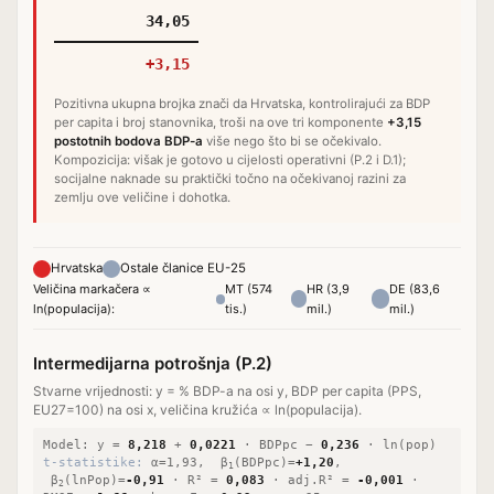
34,05
+3,15
Pozitivna ukupna brojka znači da Hrvatska, kontrolirajući za BDP
per capita i broj stanovnika, troši na ove tri komponente
+3,15
postotnih bodova BDP-a
više nego što bi se očekivalo.
Kompozicija: višak je gotovo u cijelosti operativni (P.2 i D.1);
socijalne naknade su praktički točno na očekivanoj razini za
zemlju ove veličine i dohotka.
Hrvatska
Ostale članice EU-25
Veličina markačera ∝
MT (574
HR (3,9
DE (83,6
ln(populacija):
tis.)
mil.)
mil.)
Intermedijarna potrošnja (P.2)
Stvarne vrijednosti: y = % BDP-a na osi y, BDP per capita (PPS,
EU27=100) na osi x, veličina kružića ∝ ln(populacija).
Model: y =
8,218
+
0,0221
· BDPpc
−
0,236
· ln(pop)
t-statistike:
α=1,93, β
(BDPpc)=
+1,20
,
1
β
(lnPop)=
-0,91
· R² =
0,083
· adj.R² =
-0,001
·
2