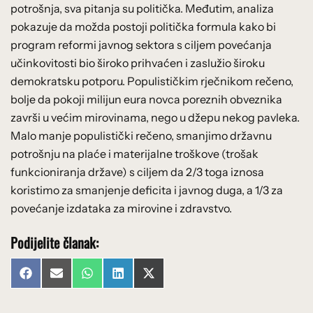
potrošnja, sva pitanja su politička. Međutim, analiza
pokazuje da možda postoji politička formula kako bi
program reformi javnog sektora s ciljem povećanja
učinkovitosti bio široko prihvaćen i zaslužio široku
demokratsku potporu. Populističkim rječnikom rečeno,
bolje da pokoji milijun eura novca poreznih obveznika
završi u većim mirovinama, nego u džepu nekog pavleka.
Malo manje populistički rečeno, smanjimo državnu
potrošnju na plaće i materijalne troškove (trošak
funkcioniranja države) s ciljem da 2/3 toga iznosa
koristimo za smanjenje deficita i javnog duga, a 1/3 za
povećanje izdataka za mirovine i zdravstvo.
Podijelite članak:
Share
Share
Share
Share
Share
Facebook
Email
WhatsApp
LinkedIn
X
on
on
on
on
on
(Twitter)