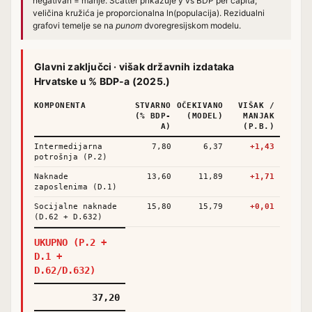
negativan = manje. Scatter prikazuje y vs BDP per capita;
veličina kružića je proporcionalna ln(populacija). Rezidualni
grafovi temelje se na
punom
dvoregresijskom modelu.
Glavni zaključci · višak državnih izdataka
Hrvatske u % BDP-a (2025.)
KOMPONENTA
STVARNO
OČEKIVANO
VIŠAK /
(% BDP-
(MODEL)
MANJAK
A)
(P.B.)
Intermedijarna
7,80
6,37
+1,43
potrošnja (P.2)
Naknade
13,60
11,89
+1,71
zaposlenima (D.1)
Socijalne naknade
15,80
15,79
+0,01
(D.62 + D.632)
UKUPNO (P.2 +
D.1 +
D.62/D.632)
37,20