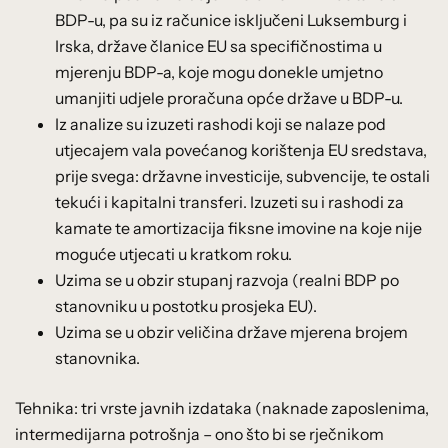
BDP-u, pa su iz računice isključeni Luksemburg i
Irska, države članice EU sa specifičnostima u
mjerenju BDP-a, koje mogu donekle umjetno
umanjiti udjele proračuna opće države u BDP-u.
Iz analize su izuzeti rashodi koji se nalaze pod
utjecajem vala povećanog korištenja EU sredstava,
prije svega: državne investicije, subvencije, te ostali
tekući i kapitalni transferi. Izuzeti su i rashodi za
kamate te amortizacija fiksne imovine na koje nije
moguće utjecati u kratkom roku.
Uzima se u obzir stupanj razvoja (realni BDP po
stanovniku u postotku prosjeka EU).
Uzima se u obzir veličina države mjerena brojem
stanovnika.
Tehnika: tri vrste javnih izdataka (naknade zaposlenima,
intermedijarna potrošnja – ono što bi se rječnikom