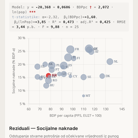
Model: y =
-20,368
+
0,0606
· BDPpc
†
+
2,072
·
ln(pop)
***
t-statistike:
α=-2,32, β
(BDPpc)=
+1,60
,
1
β
(lnPop)=
+3,85
· R² =
0,473
· adj.R² =
0,425
· RMSE
2
=
3,44
p.b. · F =
9,88
· n = 25
Reziduali — Socijalne naknade
Odstupanje stvarne potrošnje od očekivane vrijednosti iz punog