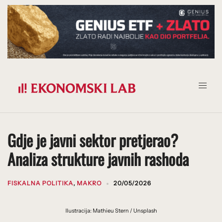
Prijeđi
na
sadržaj
Gdje je javni sektor pretjerao?
Analiza strukture javnih rashoda
FISKALNA POLITIKA
,
MAKRO
20/05/2026
Ilustracija: Mathieu Stern / Unsplash