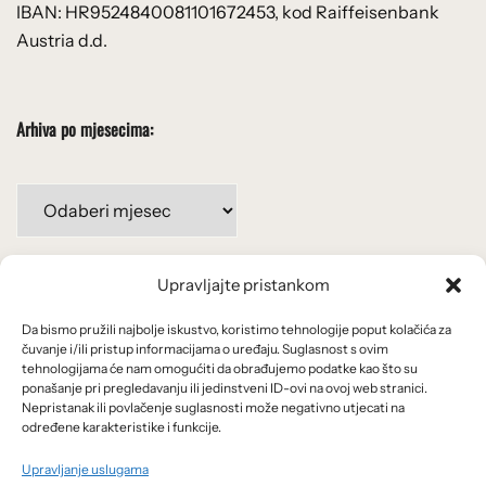
IBAN: HR9524840081101672453, kod Raiffeisenbank
Austria d.d.
Arhiva po mjesecima:
Arhiva
po
mjesecima:
Upravljajte pristankom
Važne poveznice
Da bismo pružili najbolje iskustvo, koristimo tehnologije poput kolačića za
Uvjeti korištenja
čuvanje i/ili pristup informacijama o uređaju. Suglasnost s ovim
tehnologijama će nam omogućiti da obrađujemo podatke kao što su
Politika privatnosti
ponašanje pri pregledavanju ili jedinstveni ID-ovi na ovoj web stranici.
Nepristanak ili povlačenje suglasnosti može negativno utjecati na
određene karakteristike i funkcije.
Kolačići
Upravljanje uslugama