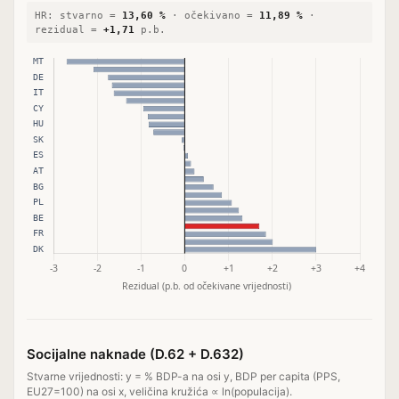
HR: stvarno =
13,60 %
· očekivano =
11,89 %
·
rezidual =
+1,71
p.b.
Socijalne naknade (D.62 + D.632)
Stvarne vrijednosti: y = % BDP-a na osi y, BDP per capita (PPS,
EU27=100) na osi x, veličina kružića ∝ ln(populacija).