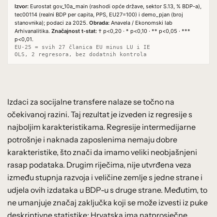
Izvor:
Eurostat gov_10a_main (rashodi opće države, sektor S.13, % BDP-a),
tec00114 (realni BDP per capita, PPS, EU27=100) i demo_pjan (broj
stanovnika); podaci za 2025.
Obrada:
Anavela / Ekonomski lab
Arhivanalitika.
Značajnost t-stat:
† p<0,20 · * p<0,10 · ** p<0,05 · ***
p<0,01.
EU-25 = svih 27 članica EU minus LU i IE
OLS, 2 regresora, bez dodatnih kontrola
Izdaci za socijalne transfere nalaze se točno na
očekivanoj razini. Taj rezultat je izveden iz regresije s
najboljim karakteristikama. Regresije intermedijarne
potrošnje i naknada zaposlenima nemaju dobre
karakteristike, što znači da imamo veliki neobjašnjeni
rasap podataka. Drugim riječima, nije utvrđena veza
između stupnja razvoja i veličine zemlje s jedne strane i
udjela ovih izdataka u BDP-u s druge strane. Međutim, to
ne umanjuje značaj zaključka koji se može izvesti iz puke
deskriptivne statistike: Hrvatska ima natprosječne