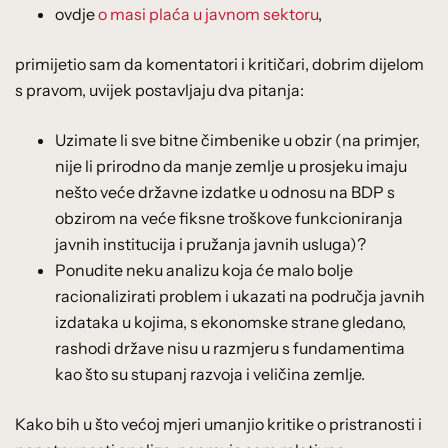
ovdje
o masi plaća u javnom sektoru
,
primijetio sam da komentatori i kritičari, dobrim dijelom
s pravom, uvijek postavljaju dva pitanja:
Uzimate li sve bitne čimbenike u obzir (na primjer,
nije li prirodno da manje zemlje u prosjeku imaju
nešto veće državne izdatke u odnosu na BDP s
obzirom na veće fiksne troškove funkcioniranja
javnih institucija i pružanja javnih usluga)?
Ponudite neku analizu koja će malo bolje
racionalizirati problem i ukazati na područja javnih
izdataka u kojima, s ekonomske strane gledano,
rashodi države nisu u razmjeru s fundamentima
kao što su stupanj razvoja i veličina zemlje.
Kako bih u što većoj mjeri umanjio kritike o pristranosti i