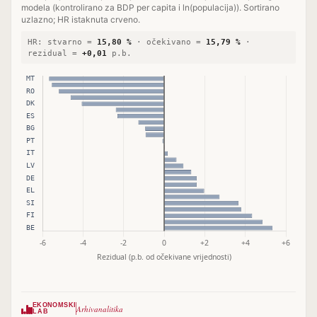
modela (kontrolirano za BDP per capita i ln(populacija)). Sortirano
uzlazno; HR istaknuta crveno.
HR: stvarno =
15,80 %
· očekivano =
15,79 %
·
rezidual =
+0,01
p.b.
EKONOMSKI
Arhivanalitika
LAB