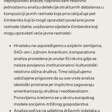
nepotpunosti analize, napravio sam relativno
jednostavnu analizu detekcije strukturnih debalansa u
kompoziciji javnih rashoda koja prvo isključuje pet
čimbenika koji bi mogli opravdati povećane javne
rashode (dakle, uvažavamo sljedeće čimbenike koji
mogu opravdati veće javne rashode):
Hrvatsku ne uspoređujemo s azijskim zemljama,
SAD-om i Južnom Amerikom; komparativna
analiza provedena je unutar EU okvira gdje se
nalaze povijesno, institucionalno i kulturološki
relativno slična društva. Time isključujemo
uobičajene prigovore da su ove vrste analiza
ideološki pristrane jer implicitno zagovaraju
amerikanizaciju društva i neoliberalizam.
Ponavljamo, krećemo se u okviru europskog
modela socijalno-tržišnog gospodarstva.
Analiza počiva na udjelima državnih izdataka u