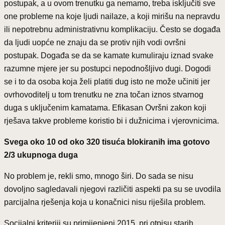
postupak, a u ovom trenutku ga nemamo, treba isključiti sve
one probleme na koje ljudi nailaze, a koji mirišu na nepravdu
ili nepotrebnu administrativnu komplikaciju. Često se događa
da ljudi uopće ne znaju da se protiv njih vodi ovršni
postupak. Događa se da se kamate kumuliraju iznad svake
razumne mjere jer su postupci nepodnošljivo dugi. Dogodi
se i to da osoba koja želi platiti dug isto ne može učiniti jer
ovrhovoditelj u tom trenutku ne zna točan iznos stvarnog
duga s uključenim kamatama. Efikasan Ovršni zakon koji
rješava takve probleme koristio bi i dužnicima i vjerovnicima.
Svega oko 10 od oko 320 tisuća blokiranih ima gotovo
2/3 ukupnoga duga
No problem je, rekli smo, mnogo širi. Do sada se nisu
dovoljno sagledavali njegovi različiti aspekti pa su se uvodila
parcijalna rješenja koja u konačnici nisu riješila problem.
Socijalni kriteriji su primijenjeni 2015. pri otpisu starih