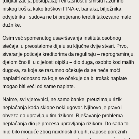
(digitalizacija postupaka) i efikasnost u smislu razumno
niskog troška kako troškovi FINA-e, banaka, bilježnika,
odvjetnika i sudova ne bi pretjerano teretili takozvane male
dužnike.
Osim već spomenutog usavršavanja instituta osobnog
stečaja, u preostalome dijelu su ključne dvije stvari. Prvo,
stvaranje poticaja kreditorima da reguliraju – reprogramiraju,
djelomično ili u cijelosti otpišu – dio duga, osobito kod malih
dugova, za koje se razumno očekuje da se neće moći
naplatiti odnosno za koje se očekuje da bi trošak naplate
mogao biti veći od same naplate.
Naime, svi vjerovnici, ne samo banke, preuzimaju rizik
neplaćanja kada sklope neki ugovor. Njihovo je pravo i
obveza da upravljaju tim rizikom. Rješavanje problema
neplaćanja dio je procesa upravljanja rizikom. Do sada to
nije bilo moguće zbog rigidnosti drugih, napose poreznih