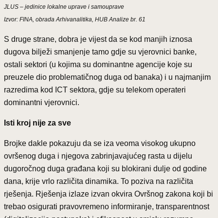
JLUS – jedinice lokalne uprave i samouprave
Izvor: FINA, obrada Arhivanalitika, HUB Analize br. 61
S druge strane, dobra je vijest da se kod manjih iznosa
dugova bilježi smanjenje tamo gdje su vjerovnici banke,
ostali sektori (u kojima su dominantne agencije koje su
preuzele dio problematičnog duga od banaka) i u najmanjim
razredima kod ICT sektora, gdje su telekom operateri
dominantni vjerovnici.
Isti kroj nije za sve
Brojke dakle pokazuju da se iza veoma visokog ukupno
ovršenog duga i njegova zabrinjavajućeg rasta u dijelu
dugoročnog duga građana koji su blokirani dulje od godine
dana, krije vrlo različita dinamika. To poziva na različita
rješenja. Rješenja izlaze izvan okvira Ovršnog zakona koji bi
trebao osigurati pravovremeno informiranje, transparentnost