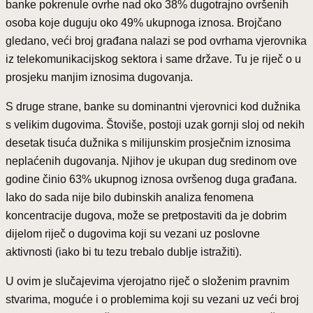
banke pokrenule ovrhe nad oko 38% dugotrajno ovršenih
osoba koje duguju oko 49% ukupnoga iznosa. Brojčano
gledano, veći broj građana nalazi se pod ovrhama vjerovnika
iz telekomunikacijskog sektora i same države. Tu je riječ o u
prosjeku manjim iznosima dugovanja.
S druge strane, banke su dominantni vjerovnici kod dužnika
s velikim dugovima. Štoviše, postoji uzak gornji sloj od nekih
desetak tisuća dužnika s milijunskim prosječnim iznosima
neplaćenih dugovanja. Njihov je ukupan dug sredinom ove
godine činio 63% ukupnog iznosa ovršenog duga građana.
Iako do sada nije bilo dubinskih analiza fenomena
koncentracije dugova, može se pretpostaviti da je dobrim
dijelom riječ o dugovima koji su vezani uz poslovne
aktivnosti (iako bi tu tezu trebalo dublje istražiti).
U ovim je slučajevima vjerojatno riječ o složenim pravnim
stvarima, moguće i o problemima koji su vezani uz veći broj