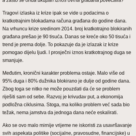
a zašto se onda ukupan iznos ovrha građana povećava?
Tragovi izlaska iz krize ipak se vide u podacima o
kratkotrajnim blokadama računa građana do godine dana.
Na vrhuncu krize sredinom 2014. broj kratkotrajno blokiranih
građana prešao je 90 tisuća. Danas se kreće oko 50 tisuća i
trend je prema dolje. To pokazuje da je izlazak iz krize
pomogao dijelu ljudi. I prosječni iznos kratkotrajnog duga se
smanjuje.
Međutim, kronični karakter problema ostaje. Malo više od
95% duga i 80% dužnika blokirano je dulje od godine dana.
Zbog toga se nitko ne može pouzdati da će se problem
riješiti sam od sebe. Razvoj je krivudav put, a ekonomija
podložna ciklusima. Stoga, ma koliko problem već sada bio
težak, nema jamstva da jednoga dana neće eskalirati.
Ako se ovo malo mirnije vrijeme ne iskoristi za usavršavanje
svih aspekata politike (socijalne, pravosudne, financijske) u