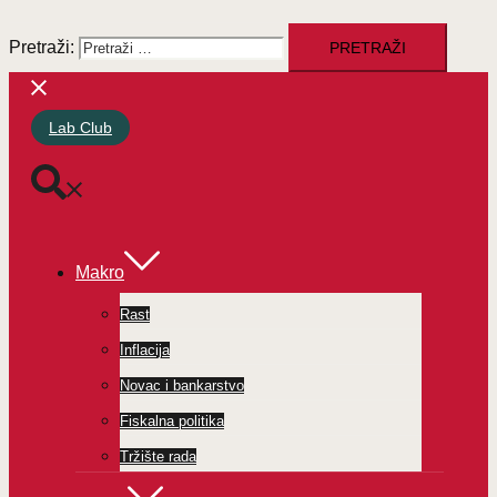
Pretraži:
Lab Club
Makro
Rast
Inflacija
Novac i bankarstvo
Fiskalna politika
Tržište rada