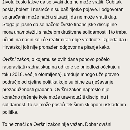
životu često takve da se svaki dug ne može vratiti. Gubitak
posla, bolesti i nesreće nisu baš rijetke pojave. I odgovoran
se građanin može naći u situaciji da ne može vratiti dug.
Stoga je jasno da se načelo čvrste financijske discipline
mora uravnotežiti s načelom društvene solidarnosti. I to treba
učiniti na način koji će reafirmirati obje vrednote. Izgleda da u
Hrvatskoj još nije pronađen odgovor na pitanje kako.
Ovršni zakon,
o kojemu se ovih dana ponovo počelo
raspravljati (radna skupina od koje se prijedlozi očekuju u
toku 2018. već je oformljena), uređuje mnogo uže pravno
područje od cjeline politika koje su bitne za rješavanje
prezaduženosti građana. Ovršni zakon naprosto nije
konačno rješenje koje može uravnotežiti disciplinu i
solidarnost. To se može postići tek širim sklopom usklađenih
politika.
To ne znači da Ovršni zakon nije važan. Dobar ovršni