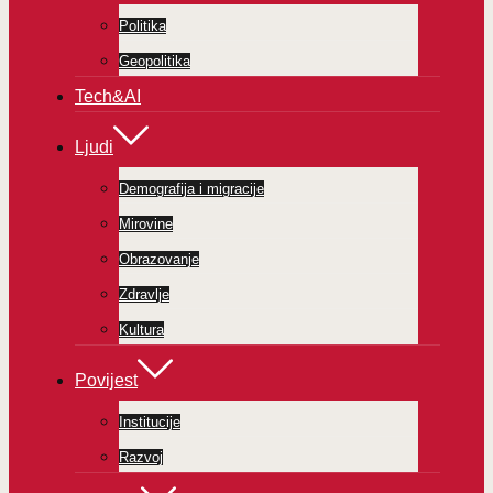
Politika
Geopolitika
Tech&AI
Ljudi
Demografija i migracije
Mirovine
Obrazovanje
Zdravlje
Kultura
Povijest
Institucije
Razvoj