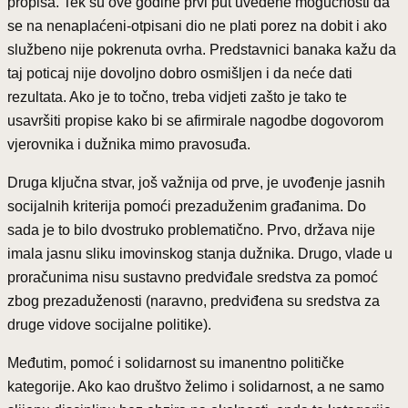
propisa. Tek su ove godine prvi put uvedene mogućnosti da
se na nenaplaćeni-otpisani dio ne plati porez na dobit i ako
službeno nije pokrenuta ovrha. Predstavnici banaka kažu da
taj poticaj nije dovoljno dobro osmišljen i da neće dati
rezultata. Ako je to točno, treba vidjeti zašto je tako te
usavršiti propise kako bi se afirmirale nagodbe dogovorom
vjerovnika i dužnika mimo pravosuđa.
Druga ključna stvar, još važnija od prve, je uvođenje jasnih
socijalnih kriterija pomoći prezaduženim građanima. Do
sada je to bilo dvostruko problematično. Prvo, država nije
imala jasnu sliku imovinskog stanja dužnika. Drugo, vlade u
proračunima nisu sustavno predviđale sredstva za pomoć
zbog prezaduženosti (naravno, predviđena su sredstva za
druge vidove socijalne politike).
Međutim, pomoć i solidarnost su imanentno političke
kategorije. Ako kao društvo želimo i solidarnost, a ne samo