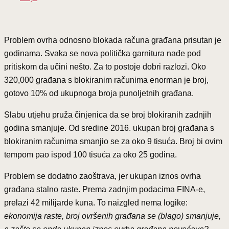
Problem ovrha odnosno blokada računa građana prisutan je
godinama. Svaka se nova politička garnitura nađe pod
pritiskom da učini nešto. Za to postoje dobri razlozi. Oko
320,000 građana s blokiranim računima enorman je broj,
gotovo 10% od ukupnoga broja punoljetnih građana.
Slabu utjehu pruža činjenica da se broj blokiranih zadnjih
godina smanjuje. Od sredine 2016. ukupan broj građana s
blokiranim računima smanjio se za oko 9 tisuća. Broj bi ovim
tempom pao ispod 100 tisuća za oko 25 godina.
Problem se dodatno zaoštrava, jer ukupan iznos ovrha
građana stalno raste. Prema zadnjim podacima FINA-e,
prelazi 42 milijarde kuna. To naizgled nema logike:
ekonomija raste, broj ovršenih građana se (blago) smanjuje,