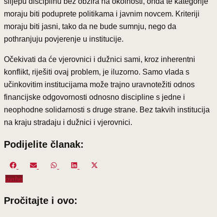
slijepu disciplinu bez obzira na okolnosti, onda te kategorije
moraju biti poduprete politikama i javnim novcem. Kriteriji
moraju biti jasni, tako da ne bude sumnju, nego da
pothranjuju povjerenje u institucije.
Očekivati da će vjerovnici i dužnici sami, kroz inherentni
konflikt, riješiti ovaj problem, je iluzorno. Samo vlada s
učinkovitim institucijama može trajno uravnotežiti odnos
financijske odgovornosti odnosno discipline s jedne i
neophodne solidarnosti s druge strane. Bez takvih institucija
na kraju stradaju i dužnici i vjerovnici.
Podijelite članak:
Share
Share
Share
Share
Share
on
on
on
on
on
ovrhe
Facebook
Email
WhatsApp
LinkedIn
X
(Twitter)
Pročitajte i ovo: