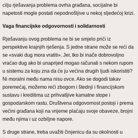
cilju rješavanja problema ovrha građana, socijalne bi
napetosti mogle postati nepodnošljive u nekoj sljedećoj krizi.
Vaga financijske odgovornosti i solidarnosti
Rješavanju ovog problema ne bi se smjelo prići iz
perspektive krajnjih rješenja. S jedne strane može se reći da
se «svaki dug mora vratiti». Jer, tko bi inače dobrovoljno
vraćao dug ako bi unaprijed mogao računati s nekom rupom
u sistemu za koju zna da će ju većina drugih ljudi iskoristiti?
Ni moralni među nama nisu ovce. Ako se dogodi takav
poremećaj, možemo reći zbogom i štednji i financijskom
sustavu i kreditima uz prihvatljive kamatne stope i
gospodarskom rastu. Društvena odgovornost postoji i prema
većini građana koji na vrijeme plaćaju svoje obaveze, brojni
među njima i uz ozbiljne napore.
S druge strane, treba uvažiti činjenicu da su okolnosti u