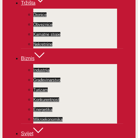
Tržišta
Dionice
Obveznice
Kamatne stope
Nekretnine
Biznis
Industrija
Građevinarstvo
Turizam
Konkurentnost
Energetika
Mikroekonomika
Svijet