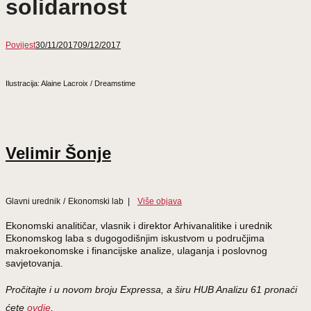
solidarnost
Povijest
30/11/2017
09/12/2017
Ilustracija: Alaine Lacroix / Dreamstime
Velimir Šonje
Glavni urednik
/
Ekonomski lab
|
Više objava
Ekonomski analitičar, vlasnik i direktor Arhivanalitike i urednik
Ekonomskog laba s dugogodišnjim iskustvom u područjima
makroekonomske i financijske analize, ulaganja i poslovnog
savjetovanja.
Pročitajte i u novom broju Expressa, a širu HUB Analizu 61 pronaći
ćete
ovdje
.