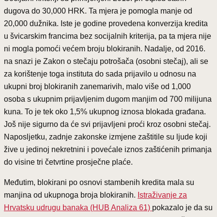
dugova do 30,000 HRK. Ta mjera je pomogla manje od
20,000 dužnika. Iste je godine provedena konverzija kredita
u švicarskim francima bez socijalnih kriterija, pa ta mjera nije
ni mogla pomoći većem broju blokiranih. Nadalje, od 2016.
na snazi je Zakon o stečaju potrošača (osobni stečaj), ali se
za korištenje toga instituta do sada prijavilo u odnosu na
ukupni broj blokiranih zanemarivih, malo više od 1,000
osoba s ukupnim prijavljenim dugom manjim od 700 milijuna
kuna. To je tek oko 1,5% ukupnog iznosa blokada građana.
Još nije sigurno da će svi prijavljeni proći kroz osobni stečaj.
Naposljetku, zadnje zakonske izmjene zaštitile su ljude koji
žive u jedinoj nekretnini i povećale iznos zaštićenih primanja
do visine tri četvrtine prosječne plaće.
Međutim, blokirani po osnovi stambenih kredita mala su
manjina od ukupnoga broja blokiranih.
Istraživanje za
Hrvatsku udrugu banaka (HUB Analiza 61)
pokazalo je da su