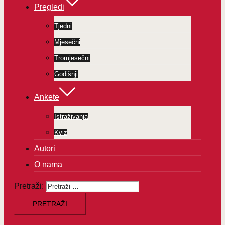
Pregledi
Tjedni
Mjesečni
Tromjesečni
Godišnji
Ankete
Istraživanja
Kviz
Autori
O nama
Pretraži: