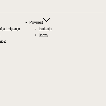
Povijest
ija i migracije
Institucije
e
Razvoj
anje