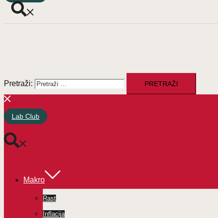
Pretraži:
Lab Club
Makro
Rast
Inflacija