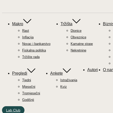
Makro
Tržišta
Bizni
Rast
Dionice
Inflacija
Obveznice
Novac i bankarstvo
Kamatne stope
Fiskalna politika
Nekretnine
Tržište rada
Autori
O na
Pregledi
Ankete
Tjedni
Istraživanja
Mjesečni
Kviz
Tromjesečni
Godišnji
Lab Club