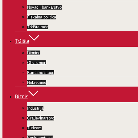
Novac i bankarstvo
Fiskalna politika
Tržište rada
Tržišta
Dionice
Obveznice
Kamatne stope
Nekretnine
Biznis
Industrija
Građevinarstvo
Turizam
Konkurentnost