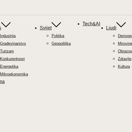
Tech&AI
s
Svijet
Ljudi
Industrija
Politika
Demograf
Građevinarstvo
Geopolitika
Mirovin
Turizam
Obrazov
Konkurentnost
Zdravlje
Energetika
Kultura
Mikroekonomika
ma