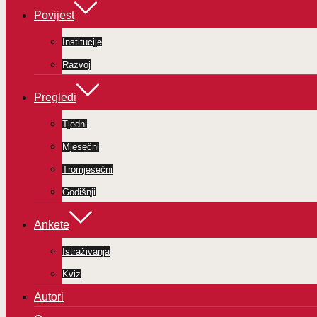
Povijest
Institucije
Razvoj
Pregledi
Tjedni
Mjesečni
Tromjesečni
Godišnji
Ankete
Istraživanja
Kviz
Autori