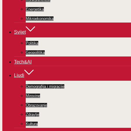
Energetika
Mikroekonomika
Svijet
Politika
Geopolitika
Tech&AI
Ljudi
Demografija i migracije
Mirovine
Obrazovanje
Zdravlje
Kultura