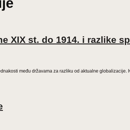
ije
e XIX st. do 1914. i razlike s
ednakosti među državama za razliku od aktualne globalizacije. Ivo
e