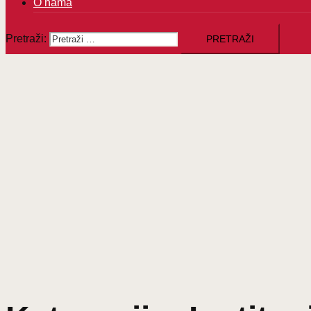
O nama
Pretraži: