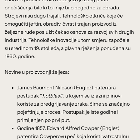
onečišćenja bilo krto i nije bilo pogodno za obradu.
Strojevi nisu dugo trajali. Tehnološko otkriće koje će
omogućiti jeftin, obradiv, čvrst i trajan proizvod iz
željezne rude poslužit ćekao osnova za razvoj svih drugih
industrija. Tehnološke inovacije u tom smjeru započele
su sredinom 19. stoljeća, a glavna rješenja ponuđena su
1860. godine.
Novine u proizvodnji željeza:
James Baumont Nileson (Englez) patentira
postupak “
hotblast
“, u kojem se izlazni plinovi
koriste za predgrijavanje zraka, čime se značajno
pojeftinjuje proces. Postupak je iste godine i
primijenjen po prvi put.
Godine 1857. Edward Alfred Cowper (Englez)
patentira Cowperovu peć koja koristi vatrostalnu