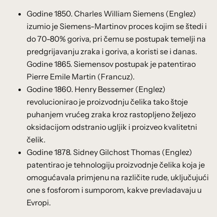
Godine 1850. Charles William Siemens (Englez)
izumio je Siemens-Martinov proces kojim se štedi i
do 70-80% goriva, pri čemu se postupak temelji na
predgrijavanju zraka i goriva, a koristi se i danas.
Godine 1865. Siemensov postupak je patentirao
Pierre Emile Martin (Francuz).
Godine 1860. Henry Bessemer (Englez)
revolucionirao je proizvodnju čelika tako štoje
puhanjem vrućeg zraka kroz rastopljeno željezo
oksidacijom odstranio ugljik i proizveo kvalitetni
čelik.
Godine 1878. Sidney Gilchost Thomas (Englez)
patentirao je tehnologiju proizvodnje čelika koja je
omogućavala primjenu na različite rude, uključujući
one s fosforom i sumporom, kakve prevladavaju u
Evropi.