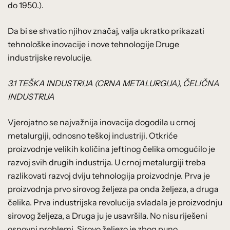
do 1950.).
Da bi se shvatio njihov značaj, valja ukratko prikazati
tehnološke inovacije i nove tehnologije Druge
industrijske revolucije.
3.1 TEŠKA INDUSTRIJA (CRNA METALURGIJA), ČELIČNA
INDUSTRIJA
Vjerojatno se najvažnija inovacija dogodila u crnoj
metalurgiji, odnosno teškoj industriji. Otkriće
proizvodnje velikih količina jeftinog čelika omogućilo je
razvoj svih drugih industrija. U crnoj metalurgiji treba
razlikovati razvoj dviju tehnologija proizvodnje. Prva je
proizvodnja prvo sirovog željeza pa onda željeza, a druga
čelika. Prva industrijska revolucija svladala je proizvodnju
sirovog željeza, a Druga ju je usavršila. No nisu riješeni
osnovni problemi. Sirovo željezo je zbog puno