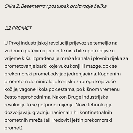
Slika 2: Besemerrov postupak proizvodje čelika
3.2 PROMET
U Prvoj industrijskoj revoluciji prijevoz se temeljio na
vodenim putevima jer ceste nisu bile upotrebljive u
vrijeme kiša. Izgrađena je mreža kanala i plovnih rijeka za
prometovanje barki koje vuku konji ili mazge, dok se
prekomorski promet odvijao jedrenjacima. Kopnenim
prometom dominirala je konjska zaprega koja vuče
kočije, vagone i kola po cestama, po kišnom vremenu
često neprohodnima. Nakon Druge industrijske
revolucije to se potpuno mijenja. Nove tehnologije
dozvoljavaju gradnju nacionalnih i kontinetnalnih
prometnih mreža (ali i redovit i jeftin prekomorski
promet).