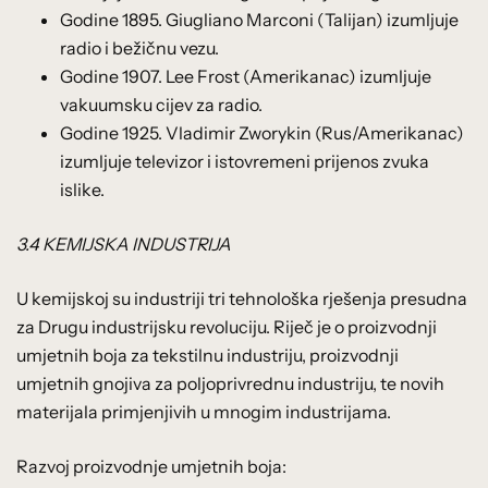
Godine 1895. Giugliano Marconi (Talijan) izumljuje
radio i bežičnu vezu.
Godine 1907. Lee Frost (Amerikanac) izumljuje
vakuumsku cijev za radio.
Godine 1925. Vladimir Zworykin (Rus/Amerikanac)
izumljuje televizor i istovremeni prijenos zvuka
islike.
3.4 KEMIJSKA INDUSTRIJA
U kemijskoj su industriji tri tehnološka rješenja presudna
za Drugu industrijsku revoluciju. Riječ je o proizvodnji
umjetnih boja za tekstilnu industriju, proizvodnji
umjetnih gnojiva za poljoprivrednu industriju, te novih
materijala primjenjivih u mnogim industrijama.
Razvoj proizvodnje umjetnih boja: