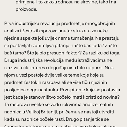
primjene, i to kako u odnosu na sirovine, tako i na
proizvode.
Prva industrijska revolucija predmet je mnogobrojnih
analiza i žestokih sporova unutar struke, a za neke
njezine aspekte još uvijek nema tumačenja. Ne prestaju
se postavljati zanimljiva pitanja: zašto baš tada? Zašto
baš tamo? Što je bio presudni faktor? Za razliku od toga,
Druga industrijska revolucija među istraživačima ne
izaziva toliki interes i dogođaji nisu toliko sporni. No s
njom u vezi postoje dvije velike teme koje koje su
predmet žestokih rasrpava ali se više tiču njezinih
posljedica nego nastanka. Prvo pitanje koje se postavlja
jest kada je stanovništvo počelo imati koristi od novina?
Ta rasprava uvelike se vodi u okvirima analize realnih
nadnica u Velikoj Britaniji, pri čemu se nastoji utvrditi
kada su nadnice počele rasti. Drugo pitanje tiče se
širenja kapitalizma putem globalizacije i kolonijalizma.