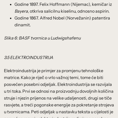
Godine 1897. Felix Hoffmann (Nijemac), kemičar iz
Bayera
, otkriva salicilnu kiselinu, odnosno aspirin.
Godine 1867. Alfred Nobel (Norvežanin) patentira
dinamit.
Slika 6: BASF tvornica u Ludwigshafenu
3.5 ELEKTROINDUSTRIJA
Elektroindustrija je primjer za promjenu tehnološke
matrice. Kako je riječ o vrlo važnoj temi, tome će biti
posvećen posebni odjeljak. Elektroindustrija se razvijala
u tri toka. Prvi se odnosi na proizvodnju dovoljnih količina
struje i njezin prijenos na velike udaljenosti, drugi se tiče
rasvjete, a treći pogonske energije za pokretanje strojeva
u tvornicama. Peti odjeljak u nastavku teksta u cijelosti je