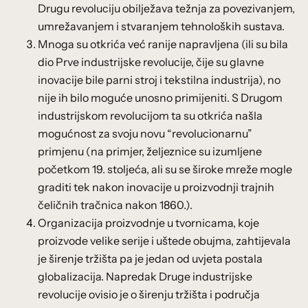
Drugu revoluciju obilježava težnja za povezivanjem,
umrežavanjem i stvaranjem tehnoloških sustava.
Mnoga su otkrića već ranije napravljena (ili su bila
dio Prve industrijske revolucije, čije su glavne
inovacije bile parni stroj i tekstilna industrija), no
nije ih bilo moguće unosno primijeniti. S Drugom
industrijskom revolucijom ta su otkrića našla
mogućnost za svoju novu “revolucionarnu”
primjenu (na primjer, željeznice su izumljene
početkom 19. stoljeća, ali su se široke mreže mogle
graditi tek nakon inovacije u proizvodnji trajnih
čeličnih tračnica nakon 1860.).
Organizacija proizvodnje u tvornicama, koje
proizvode velike serije i uštede obujma, zahtijevala
je širenje tržišta pa je jedan od uvjeta postala
globalizacija. Napredak Druge industrijske
revolucije ovisio je o širenju tržišta i područja