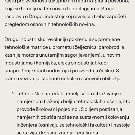
rastu proizvodnosti (ukupne ali i rada i kapitala posebno),
koja se temelji na tim novim tehnologijama. Stoga
raspravu o Drugoj industrijskoj revoluciji treba započeti
pregledom osnovnih tehnoloških novina.
Drugu industrijsku revoluciju pokrenule su promjene
tehnološke matrice u prometu (željeznica, parobrod, a
kasnije motor s unutarnjim sagorijevanjem), u novim
industrijama (kemijska, elektroindustrija), kao i
unapređenje starih industrija (proizvodnja čelika). S
ovim u vezi valja istaknuti nekoliko osnovnih obilježja:
Tehnološki napredak temelji se na istraživanju i
namjernom traženju boljih tehnoloških rješenja, što
provode školovani pojedinci. S ciljem postizanja
namjernih otkrića radi se na sustavnom školovanju
inženjera (osnivaju se tehnološki fakulteti) i nastoje
se razvijati korisna znanja, regulirana