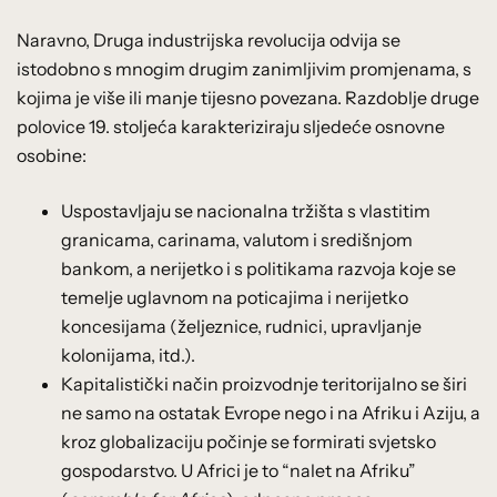
Naravno, Druga industrijska revolucija odvija se
istodobno s mnogim drugim zanimljivim promjenama, s
kojima je više ili manje tijesno povezana. Razdoblje druge
polovice 19. stoljeća karakteriziraju sljedeće osnovne
osobine:
Uspostavljaju se nacionalna tržišta s vlastitim
granicama, carinama, valutom i središnjom
bankom, a nerijetko i s politikama razvoja koje se
temelje uglavnom na poticajima i nerijetko
koncesijama (željeznice, rudnici, upravljanje
kolonijama, itd.).
Kapitalistički način proizvodnje teritorijalno se širi
ne samo na ostatak Evrope nego i na Afriku i Aziju, a
kroz globalizaciju počinje se formirati svjetsko
gospodarstvo. U Africi je to “nalet na Afriku”