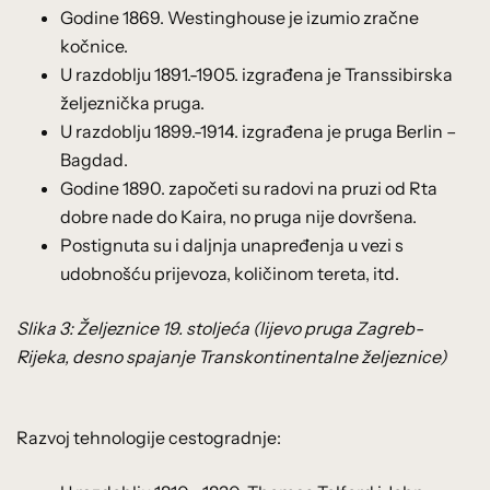
Godine 1869. Westinghouse je izumio zračne
kočnice.
U razdoblju 1891.-1905. izgrađena je Transsibirska
željeznička pruga.
U razdoblju 1899.-1914. izgrađena je pruga Berlin –
Bagdad.
Godine 1890. započeti su radovi na pruzi od Rta
dobre nade do Kaira, no pruga nije dovršena.
Postignuta su i daljnja unapređenja u vezi s
udobnošću prijevoza, količinom tereta, itd.
Slika 3: Željeznice 19. stoljeća (lijevo pruga Zagreb-
Rijeka, desno spajanje Transkontinentalne željeznice)
Razvoj tehnologije cestogradnje: