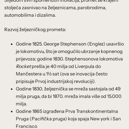
stoljeća zasnivao na željeznicama, parobrodima,
automobilima i dizalima.
Razvoj željezničkog prometa:
Godine 1825. George Stephenson (Englez) usavršio
je lokomotivu, što je omogućilo ubrzanje kopnenog
prijevoza; godine 1830. Stephensonova lokomotiva
Rocket
prešla je 40 milja od Liverpula do
Mančestera u 1½ sat (ova se inovacija često
pripisuje Prvoj industrijskoj revoluciji).
Godine 1830. željeznička se mreža sastojala od 49
milja pruga, da bi 1870. mreža imala više od 15.000
milja.
Godine 1865 izgrađena Prva Transkontinentalna
Pruga (Pacifička pruga) koja spaja New york i San
Francisco