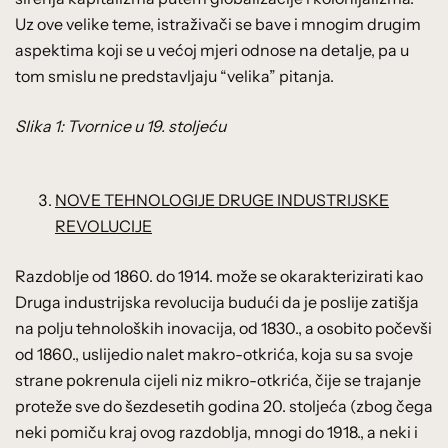
Uz ove velike teme, istraživači se bave i mnogim drugim
aspektima koji se u većoj mjeri odnose na detalje, pa u
tom smislu ne predstavljaju “velika” pitanja.
Slika 1: Tvornice u 19. stoljeću
NOVE TEHNOLOGIJE DRUGE INDUSTRIJSKE
REVOLUCIJE
Razdoblje od 1860. do 1914. može se okarakterizirati kao
Druga industrijska revolucija budući da je poslije zatišja
na polju tehnoloških inovacija, od 1830., a osobito počevši
od 1860., uslijedio nalet makro-otkrića, koja su sa svoje
strane pokrenula cijeli niz mikro-otkrića, čije se trajanje
proteže sve do šezdesetih godina 20. stoljeća (zbog čega
neki pomiču kraj ovog razdoblja, mnogi do 1918., a neki i