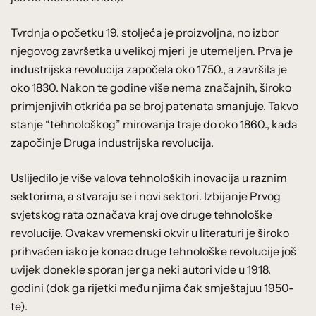
Tvrdnja o početku 19. stoljeća je proizvoljna, no izbor
njegovog završetka u velikoj mjeri je utemeljen. Prva je
industrijska revolucija započela oko 1750., a završila je
oko 1830. Nakon te godine više nema značajnih, široko
primjenjivih otkrića pa se broj patenata smanjuje. Takvo
stanje “tehnološkog” mirovanja traje do oko 1860., kada
započinje Druga industrijska revolucija.
Uslijedilo je više valova tehnoloških inovacija u raznim
sektorima, a stvaraju se i novi sektori. Izbijanje Prvog
svjetskog rata označava kraj ove druge tehnološke
revolucije. Ovakav vremenski okvir u literaturi je široko
prihvaćen iako je konac druge tehnološke revolucije još
uvijek donekle sporan jer ga neki autori vide u 1918.
godini (dok ga rijetki među njima čak smještajuu 1950-
te).