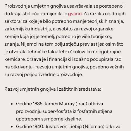
Proizvodnja umjetnh gnojiva usavršavala se postepeno i
do kraja stoljeća zamijenila je
gvano
. Za razliku od drugih
sektora, za koje je bilo potrebno manje teorijskih znanja,
za kemijsku industriju, a osobito za razvoj organske
kemije koja joj je temelj, potrebno je više teorijskog
znanja. Nijemci na tom polju stječu prevlast jer, osim što
je otvarala tehničke fakultete i školovala mnogobrojne
kemičare, država je i financijski izdašno podupirala rad
na otkrivanju i razvoju umjetnih gnojiva, posebno važnih
za razvoj poljoprivredne proizvodnje.
Razvoj umjetnih gnojiva i zaštitnih sredstava:
Godine 1835. James Murray (Irac) otkriva
proizvodnju super-fosfata iz fosfatnih stijena
upotrebom sumporne kiseline.
Godine 1840. Justus von Liebig (Nijemac) otkriva