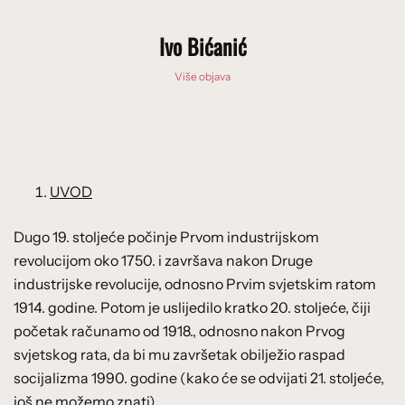
Ivo Bićanić
Više objava
UVOD
Dugo 19. stoljeće počinje Prvom industrijskom
revolucijom oko 1750. i završava nakon Druge
industrijske revolucije, odnosno Prvim svjetskim ratom
1914. godine. Potom je uslijedilo kratko 20. stoljeće, čiji
početak računamo od 1918., odnosno nakon Prvog
svjetskog rata, da bi mu završetak obilježio raspad
socijalizma 1990. godine (kako će se odvijati 21. stoljeće,
još ne možemo znati).