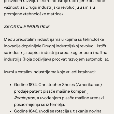
posvećen razvoju elektroindustrije radi njene posebne
važnosti za Drugu industrijsku revoluciju u smislu
promjene «tehnološke matrice».
3.6 OSTALE INDUSTRIJE
Među preostalim industrijama u kojima su tehnološke
inovacije doprinijele Drugoj industrijskoj revoluciji ističu
se industrija papira, industrija uredskog pribora i naftna
industrija (koja doživljava procvat razvojem automobila).
Izumi u ostalim industrijama koje vrijedi istaknuti:
Godine 1874. Christopher Sholes (Amerikanac)
prodaje patent pisače mašine kompaniji
Remington
, a uvođenjem pisače mašine uredski
posao mijenja se iz temelja.
Godine 1846. uvodi se rotacija u tiskanje novina