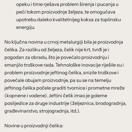
opeku i time rješava problem širenja i pucanja u
peći tokom proizvodnje željeza, te omogućava
upotrebu daleko kvalitetnijeg koksa za toplinsku
energiju.
No ključna novina u crnoj metalurgiji bila je proizvodnja
čelika. Za razliku od željeza, čelik nije krt, tvrđi je i
pogodan za obradu, što je povećalo proizvodnju i
smanjilo troškove rada. Tehnološke inovacije riješile su i
problem proizvodnje jeftinog čelika, snizile troškove i
povećale obujam proizvodnje, pa su se na temelju
jeftinog čelika počele graditi tvornice i prometne mreže
(kopnene i vodene). Jeftini čelik imao je goleme
poslijedice za druge industrije (željeznica, brodogradnja,
građevinarstvo, strojogradnja, itd.).
Novine u proizvodnji čelika: