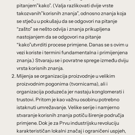
pitanjem”kako”. (Valja razlikovati dvije vrste
takozvanih”korisnih znanja”, odnosno znanja koja
se stječu u pokušaju da se odgovori na pitanje
“zašto” se nešto odvija i znanja prikupljena
nastojanjem da se odgovori na pitanje
“kako”utvrditi procese primjene. Danas se s ovim u
vezi koriste i termini fundamentalna i primijenjena
znanja.) Stvaraju se i povratne sprege između dviju
vrsta korisnih znanja.
Mijenja se organizacija proizvodnje u velikim
proizvodnim pogonima (tvornicama), ali i
organizacija poduzeća jer nastaju konglomerati i
trustovi. Pritom je kao važnu osobinu potrebno
istaknuti umrežavanje. Velike serije i namjerno
stvaranje korisnih znanja potiču širenje područja
primjene. Dok je za Prvu industrijsku revoluciju
karakterističan lokalni značaj i ograničeni uspjeh,