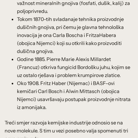
važnost mineralnih gnojiva (fosfati, dušik, kalij) za
poljoprivredu.
Tokom 1870-tih svladanaje tehnika proizvodnje
dušičnih gnojiva, pri čemu je glavna tehnološka
inovacija je ona Carla Boscha i FritzaHabera
(obojica Nijemci) koji su otkrili kako proizvoditi
dušična gnojiva.
Godine 1885. Pierre Marie Alexis Millardet
(Francuz) otkriva fungicid Bordošku juhu, kojim se
uz ostalo rješava i problem krumpirove zlatice.
Oko 1908. Fritz Haber (Nijemac) i BASF-ovi
kemičari Carl Bosch i Alwin Mittasch (obojica
Nijemci) usavršavaju postupak proizvodnje nitrata
iz amonijaka.
Treći smjer razvoja kemijske industrije odnosio se na
nove molekule. S tim u vezi posebno valja spomenuti tri