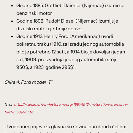
Godine 1885. Gottlieb Daimler (Nijemac) izumio je
benzinski motor.
Godine 1892. Rudolf Diesel (Nijemac) izumljuje
dizelski motor i jeftinije gorivo.
Godine 1913. Henry Ford (Amerikanac) uvodi
pokretnu traku (1910.za izradu jednog automobila
bilo je potrebno 12 sati, a 1914.bio je dovoljan jedan
sat; 1909. proizvodnja jednog automobila stoji
950$, a 1923. godine 295$).
Slika 4: Ford model ‘T’
Izvor:
http://www.american-historama.org/1881-1913-maturation-era/henry-
ford-model-t.htm
U vodenom prijevozu glavna su novina parobrod i čelični