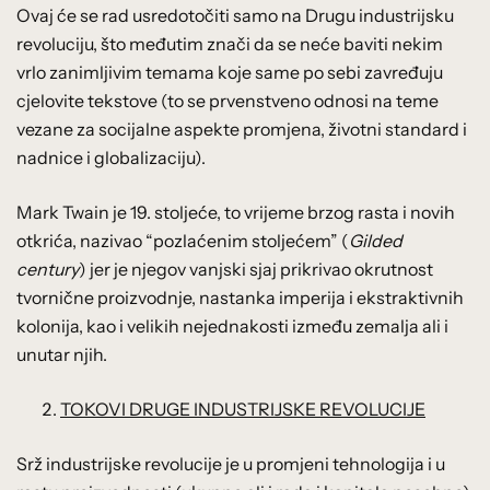
Ovaj će se rad usredotočiti samo na Drugu industrijsku
revoluciju, što međutim znači da se neće baviti nekim
vrlo zanimljivim temama koje same po sebi zavređuju
cjelovite tekstove (to se prvenstveno odnosi na teme
vezane za socijalne aspekte promjena, životni standard i
nadnice i globalizaciju).
Mark Twain je 19. stoljeće, to vrijeme brzog rasta i novih
otkrića, nazivao “pozlaćenim stoljećem” (
Gilded
century
) jer je njegov vanjski sjaj prikrivao okrutnost
tvornične proizvodnje, nastanka imperija i ekstraktivnih
kolonija, kao i velikih nejednakosti između zemalja ali i
unutar njih.
TOKOVI DRUGE INDUSTRIJSKE REVOLUCIJE
Srž industrijske revolucije je u promjeni tehnologija i u