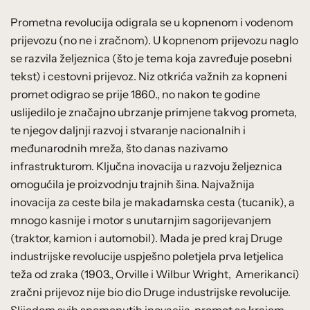
Prometna revolucija odigrala se u kopnenom i vodenom
prijevozu (no ne i zračnom). U kopnenom prijevozu naglo
se razvila željeznica (što je tema koja zavređuje posebni
tekst) i cestovni prijevoz. Niz otkrića važnih za kopneni
promet odigrao se prije 1860., no nakon te godine
uslijedilo je značajno ubrzanje primjene takvog prometa,
te njegov daljnji razvoj i stvaranje nacionalnih i
međunarodnih mreža, što danas nazivamo
infrastrukturom. Ključna inovacija u razvoju željeznica
omogućila je proizvodnju trajnih šina. Najvažnija
inovacija za ceste bila je makadamska cesta (tucanik), a
mnogo kasnije i motor s unutarnjim sagorijevanjem
(traktor, kamion i automobil). Mada je pred kraj Druge
industrijske revolucije uspješno poletjela prva letjelica
teža od zraka (1903., Orville i Wilbur Wright, Amerikanci)
zračni prijevoz nije bio dio Druge industrijske revolucije.
Slijedom svih spomenutih inovacija, promet se krajem