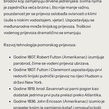
brodovi koji zamjenjuju drvene jedrenjake. Svima njima
je zajednička veća brzina i, što nije manje važno,
pouzdanost jer se prijevoz oslobađa ovisnosti o klimi
(suše s niskim vodostajem, vjetar). Uspostavljaju se
međunarodne mreže linijskog prijevoza. Troškovi
vodenog prijevoza dramatično se smanjuju.
Razvoj tehnologije pomorskog prijevoza:
Godine 1807. Robert Fulton (Amerikanac) izumljuje
parobrod, čime se vodeni prijevoz ubrzava.
Godine 1807. Fulton i Claremont uspostavljaju prvi
redoviti linijski putnički prijevoz na rijeci Hudson u
državi New York.
Godine 1819. brod
Savannah
uz parni pogon kao
dodatak jedrima prvi puta prelazi preko Atlantika.
Godine 1836. John Ericsson (Amerikanac) izumio je
propeler kojim je zamijenio kotač i omogućio bolji