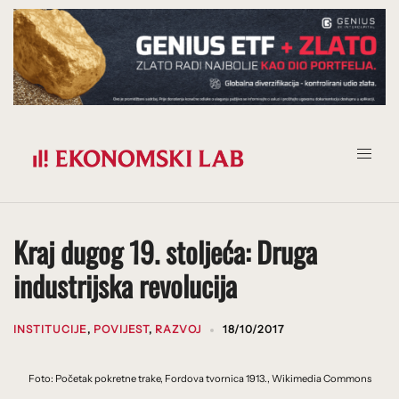
Prijeđi
na
sadržaj
Kraj dugog 19. stoljeća: Druga
industrijska revolucija
INSTITUCIJE
,
POVIJEST
,
RAZVOJ
18/10/2017
Foto: Početak pokretne trake, Fordova tvornica 1913., Wikimedia Commons