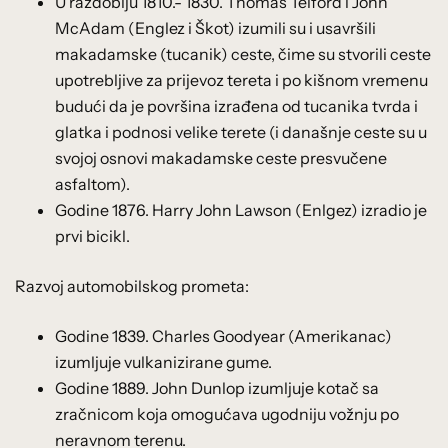
U razdoblju 1810.- 1830. Thomas Telford i John
McAdam (Englez i Škot) izumili su i usavršili
makadamske (tucanik) ceste, čime su stvorili ceste
upotrebljive za prijevoz tereta i po kišnom vremenu
budući da je površina izrađena od tucanika tvrda i
glatka i podnosi velike terete (i današnje ceste su u
svojoj osnovi makadamske ceste presvučene
asfaltom).
Godine 1876. Harry John Lawson (Enlgez) izradio je
prvi bicikl.
Razvoj automobilskog prometa:
Godine 1839. Charles Goodyear (Amerikanac)
izumljuje vulkanizirane gume.
Godine 1889. John Dunlop izumljuje kotač sa
zračnicom koja omogućava ugodniju vožnju po
neravnom terenu.