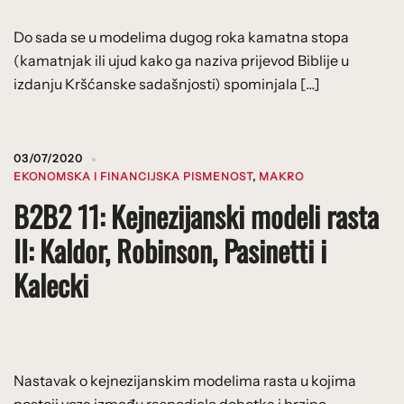
Do sada se u modelima dugog roka kamatna stopa
(kamatnjak ili ujud kako ga naziva prijevod Biblije u
izdanju Kršćanske sadašnjosti) spominjala […]
03/07/2020
EKONOMSKA I FINANCIJSKA PISMENOST
,
MAKRO
B2B2 11: Kejnezijanski modeli rasta
II: Kaldor, Robinson, Pasinetti i
Kalecki
Nastavak o kejnezijanskim modelima rasta u kojima
postoji veza između raspodjele dohotka i brzine