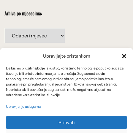
Arhiva po mjesecima:
Arhiva
po
mjesecima:
Upravljajte pristankom
Važne poveznice
Da bismo pružili najbolje iskustvo, koristimo tehnologije poput kolačića za
Uvjeti korištenja
čuvanje i/ili pristup informacijama o uređaju. Suglasnost s ovim
tehnologijama će nam omogućiti da obrađujemo podatke kao što su
Politika privatnosti
ponašanje pri pregledavanju ili jedinstveni ID-ovi na ovoj web stranici.
Nepristanak ili povlačenje suglasnosti može negativno utjecati na
određene karakteristike i funkcije.
Kolačići
Upravljanje uslugama
O nama i usluge
Prihvati