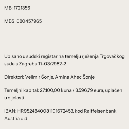
MB: 1721356
MBS: 080457965
Upisano u sudski registar na temelju rješenja Trgovačkog
suda u Zagrebu Tt-03/2982-2.
Direktori: Velimir Šonje, Amina Ahec Šonje
Temeljni kapital: 27.100,00 kuna / 3.596,79 eura, uplaćen
u cijelosti.
IBAN: HR9524840081101672453, kod Raiffeisenbank
Austria d.d.