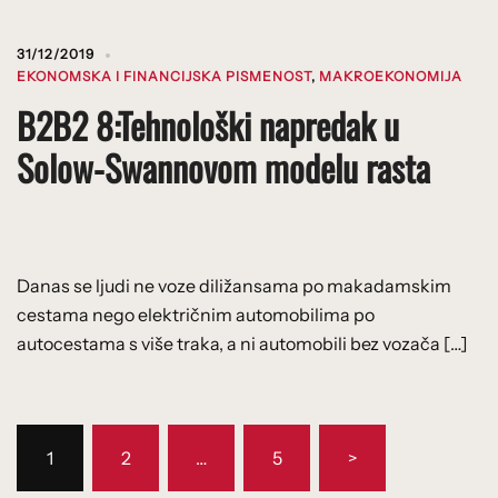
31/12/2019
EKONOMSKA I FINANCIJSKA PISMENOST
,
MAKROEKONOMIJA
B2B2 8:Tehnološki napredak u
Solow-Swannovom modelu rasta
Danas se ljudi ne voze diližansama po makadamskim
cestama nego električnim automobilima po
autocestama s više traka, a ni automobili bez vozača […]
Brojevi
1
2
…
5
>
stranica