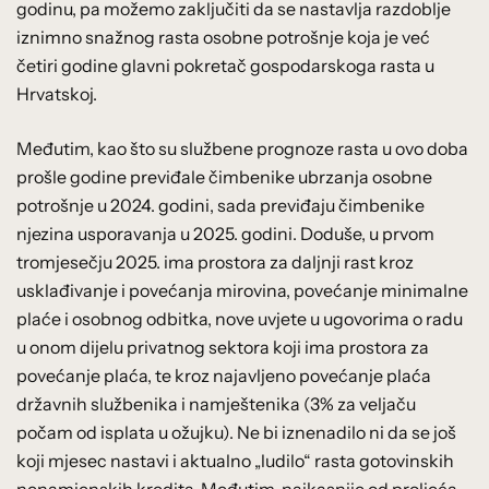
godinu, pa možemo zaključiti da se nastavlja razdoblje
iznimno snažnog rasta osobne potrošnje koja je već
četiri godine glavni pokretač gospodarskoga rasta u
Hrvatskoj.
Međutim, kao što su službene prognoze rasta u ovo doba
prošle godine previđale čimbenike ubrzanja osobne
potrošnje u 2024. godini, sada previđaju čimbenike
njezina usporavanja u 2025. godini. Doduše, u prvom
tromjesečju 2025. ima prostora za daljnji rast kroz
usklađivanje i povećanja mirovina, povećanje minimalne
plaće i osobnog odbitka, nove uvjete u ugovorima o radu
u onom dijelu privatnog sektora koji ima prostora za
povećanje plaća, te kroz najavljeno povećanje plaća
državnih službenika i namještenika (3% za veljaču
počam od isplata u ožujku). Ne bi iznenadilo ni da se još
koji mjesec nastavi i aktualno „ludilo“ rasta gotovinskih
nenamjenskih kredita. Međutim, najkasnije od proljeća