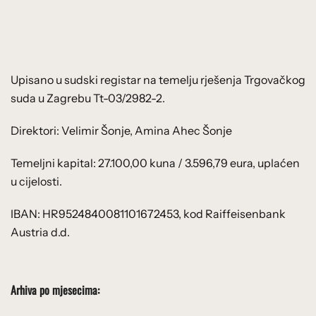
Upisano u sudski registar na temelju rješenja Trgovačkog
suda u Zagrebu Tt-03/2982-2.
Direktori: Velimir Šonje, Amina Ahec Šonje
Temeljni kapital: 27.100,00 kuna / 3.596,79 eura, uplaćen
u cijelosti.
IBAN: HR9524840081101672453, kod Raiffeisenbank
Austria d.d.
Arhiva po mjesecima: