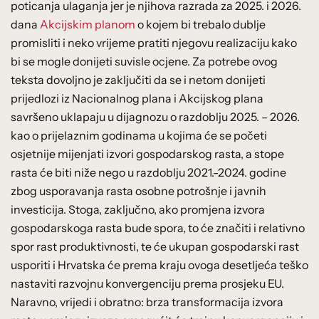
poticanja ulaganja jer je njihova razrada za 2025. i 2026.
dana
Akcijskim planom
o kojem bi trebalo dublje
promisliti i neko vrijeme pratiti njegovu realizaciju kako
bi se mogle donijeti suvisle ocjene. Za potrebe ovog
teksta dovoljno je zaključiti da se i netom donijeti
prijedlozi iz Nacionalnog plana i Akcijskog plana
savršeno uklapaju u dijagnozu o razdoblju 2025. – 2026.
kao o prijelaznim godinama u kojima će se početi
osjetnije mijenjati izvori gospodarskog rasta, a stope
rasta će biti niže nego u razdoblju 2021.-2024. godine
zbog usporavanja rasta osobne potrošnje i javnih
investicija. Stoga, zaključno, ako promjena izvora
gospodarskoga rasta bude spora, to će značiti i relativno
spor rast produktivnosti, te će ukupan gospodarski rast
usporiti i Hrvatska će prema kraju ovoga desetljeća teško
nastaviti razvojnu konvergenciju prema prosjeku EU.
Naravno, vrijedi i obratno: brza transformacija izvora