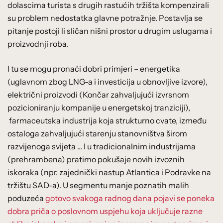
dolascima turista s drugih rastućih tržišta kompenzirali
su problem nedostatka glavne potražnje. Postavlja se
pitanje postoji li sličan nišni prostor u drugim uslugama i
proizvodnji roba.
I tu se mogu pronaći dobri primjeri – energetika
(uglavnom zbog LNG-a i investicija u obnovljive izvore),
električni proizvodi (Končar zahvaljujući izvrsnom
pozicioniranju kompanije u energetskoj tranziciji),
farmaceutska industrija koja strukturno cvate, između
ostaloga zahvaljujući starenju stanovništva širom
razvijenoga svijeta … I u tradicionalnim industrijama
(prehrambena) pratimo pokušaje novih izvoznih
iskoraka (npr. zajednički nastup Atlantica i Podravke na
tržištu SAD-a). U segmentu manje poznatih malih
poduzeća
gotovo svakoga radnog dana pojavi se poneka
dobra priča o poslovnom uspjehu koja uključuje razne