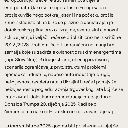
energenata. (Iako su temperature u Europi sada u
prosjeku više nego potkraj jeseni i na početku prošle
zime, skladišta plina brže se prazne, a obustavljen je
dotok ruskog plina preko Ukrajine, eventualni cjenovni
šok u siječnju i veljači neće se približiti onome iz kritične
2022./2023. Problemi će biti ograničeni na manji broj
zemalja koje su zadržale ovisnost o ruskim energentima
(npr. Slovačka)). S druge strane, utjecaj pozitivnog
scenarija ograničavaju: prvo, strukturni problemi
njemačke industrije, napose auto industrije, drugo,
neizvjesnost raspleta rata u Ukrajini i treće i ponajviše,
neizvjesnost u pogledu razvoja trgovačkog rata koji će se
intenzivirati dolaskom administracije predsjednika
Donalda Trumpa 20. siječnja 2025. Radi se o
čimbenicima na koje Hrvatska nema izravan utjecaj.
I u tom smislu će 2025. godina biti prijelazna – u njoj će