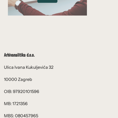
Arhivanalitika d.o.o.
Ulica Ivana Kukuljevića 32
10000 Zagreb
OIB: 97920101596
MB: 1721356
MBS: 080457965