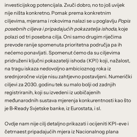
investicijskog potencijala. Zvuči dobro, no to još uvijek
nije ništa konkretno. Pomak prema konkretnim
ciljevima, mjerama i rokovima nalazi se u poglavlju
Popis
posebnih ciljeva i pripadajućih pokazatelja ishoda,
koje
polazi od tri posebna cilja. Oni samo drugim riječima
prevode ranije spomenuta prioritetna područja pa ih
nećemo ponavljati. Spomenut ćemo da su ciljevima
pridruženi ključni pokazatelji ishoda (KPI) koji, nažalost,
na tragu iskaza nedovoljno ambicioznog roka iz
srednjoročne vizije nisu zahtjevno postavljeni. Numerički
ciljevi za 2030. godinu tek su malo bolji od zadnjih
registriranih, koji su izvedeni iz uobičajenih
međunarodnih sustava mjerenja konkurentnosti kao što
je B-Ready Svjetske banke, iz Eurostata, i sl.
Ovdje nam nije cilj detaljno prikazati i ocijeniti KPI-eve i
četrnaest pripadajućih mjera iz Nacionalnog plana