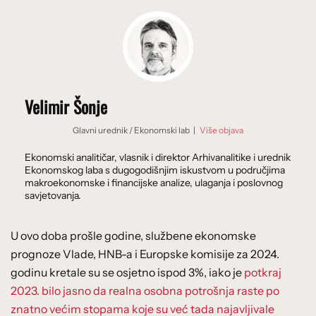
Velimir Šonje
Glavni urednik
/
Ekonomski lab
|
Više objava
Ekonomski analitičar, vlasnik i direktor Arhivanalitike i urednik
Ekonomskog laba s dugogodišnjim iskustvom u područjima
makroekonomske i financijske analize, ulaganja i poslovnog
savjetovanja.
U ovo doba prošle godine, službene ekonomske
prognoze Vlade, HNB-a i Europske komisije za 2024.
godinu kretale su se osjetno ispod 3%, iako je
potkraj
2023. bilo jasno da realna osobna potrošnja raste po
znatno većim stopama koje su već tada najavljivale