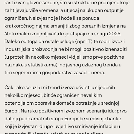
rast izvan glavne sezone, što su strukturne promjene koje
zahtijevaju više vremena, a utjecaj na ukupan output je
ograničen. Neizvjesno je i hoće li se ponuda
kratkoročnog najma smanjiti zbog poreznih izmjena na
štetu malih iznajmljivača koje stupaju na snagu 2025.
Daleko od toga da ostale usluge (npr. IT) te robni izvoz i
industrijska proizvodnja ne bi mogli pozitivno iznenaditi
(u proteklih nekoliko mjeseci vidjeli smo prve pozitivne
naznake u statistikama), no jasnog uzlaznog trenda u
tim segmentima gospodarstva zasad – nema.
Čak i ako se uzlazni trend izvoza učvrsti u sljedećih
nekoliko mjeseci, bit će ograničen nevelikim
potencijalom oporavka domaće potražnje u srednjoj
Europi. Na ruku pozitivnom izvoznom scenariju idu: prvo,
daljnji pad kamatnih stopa Europske središnje banke
koji je izvjestan, drugo, uvjerljivo smirivanje inflacije u
europodručju i treće, relativna mirnoća cijena