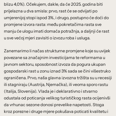
blizu 4,0%). Očekujem, dakle, da će 2025. godina biti
prijelazna u dva smisla: prvo, rast će se odvijati po
umjerenijoj stopi ispod 3%, i drugo, postupno će doći do
promjene izvora rasta: među pokretačima rasta sve
manju će ulogu imati domaća potražnja, a daljnji će rast
u sve većoj mjeri zavisiti o izvozu roba i usluga.
Zanemarimo li načas strukturne promjene koje su uvijek
povezane sa značajnim investicijama te reformama u
javnom sektoru, sposobnost izvoza da pogura ukupan
gospodarski rast u zonu iznad 3% sada se čini višestruko
ograničena. Prvo, naša glavna izvozna tržišta su u recesiji
ili stagniraju (Austrija, Njemačka), ili veoma sporo rastu
(Italija, Slovenija). Vlada je i deklarativno i stvarno
odustala od poticanja velikog turističkog rasta ocijenivši
da vrhunac sezone donosi prevelike napetosti. Stoga
kroz porezne i druge mjere pokušava poticati kvalitetu i