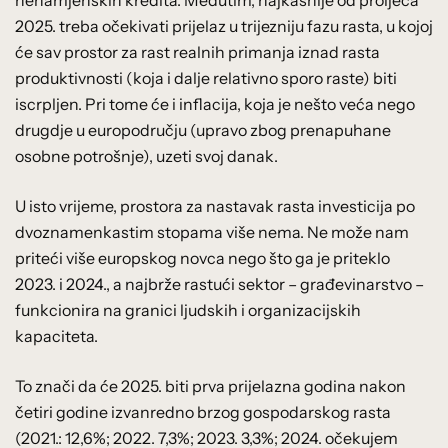
2025. treba očekivati prijelaz u trijezniju fazu rasta, u kojoj
će sav prostor za rast realnih primanja iznad rasta
produktivnosti (koja i dalje relativno sporo raste) biti
iscrpljen. Pri tome će i inflacija, koja je nešto veća nego
drugdje u europodručju (upravo zbog prenapuhane
osobne potrošnje), uzeti svoj danak.
U isto vrijeme, prostora za nastavak rasta investicija po
dvoznamenkastim stopama više nema. Ne može nam
priteći više europskog novca nego što ga je priteklo
2023. i 2024., a najbrže rastući sektor – građevinarstvo –
funkcionira na granici ljudskih i organizacijskih
kapaciteta.
To znači da će 2025. biti prva prijelazna godina nakon
četiri godine izvanredno brzog gospodarskog rasta
(2021.: 12,6%; 2022. 7,3%; 2023. 3,3%; 2024. očekujem