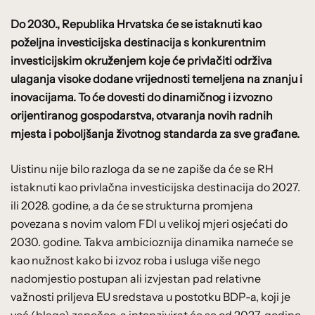
Do 2030., Republika Hrvatska će se istaknuti kao
poželjna investicijska destinacija s konkurentnim
investicijskim okruženjem koje će privlačiti održiva
ulaganja visoke dodane vrijednosti temeljena na znanju i
inovacijama. To će dovesti do dinamičnog i izvozno
orijentiranog gospodarstva, otvaranja novih radnih
mjesta i poboljšanja životnog standarda za sve građane.
Uistinu nije bilo razloga da se ne zapiše da će se RH
istaknuti kao privlačna investicijska destinacija do 2027.
ili 2028. godine, a da će se strukturna promjena
povezana s novim valom FDI u velikoj mjeri osjećati do
2030. godine. Takva ambicioznija dinamika nameće se
kao nužnost kako bi izvoz roba i usluga više nego
nadomjestio postupan ali izvjestan pad relativne
važnosti priljeva EU sredstava u postotku BDP-a, koji je
već (blago) započeo, a intenzivirat će se od 2027. godine.