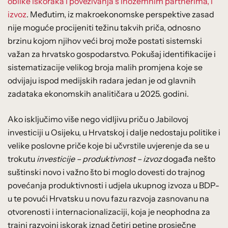
oblike iskoraka i povezivanja s inozemnim partnerima, i
izvoz
. Međutim, iz makroekonomske perspektive zasad
nije moguće procijeniti težinu takvih priča, odnosno
brzinu kojom njihov veći broj može postati sistemski
važan za hrvatsko gospodarstvo. Pokušaj identifikacije i
sistematizacije velikog broja malih promjena koje se
odvijaju ispod medijskih radara jedan je od glavnih
zadataka ekonomskih analitičara u 2025. godini.
Ako isključimo više nego vidljivu priču o Jabilovoj
investiciji u Osijeku, u Hrvatskoj i dalje nedostaju politike i
velike poslovne priče koje bi učvrstile uvjerenje da se u
trokutu
investicije – produktivnost – izvoz
događa nešto
suštinski novo i važno što bi moglo dovesti do trajnog
povećanja produktivnosti i udjela ukupnog izvoza u BDP-
u te povući Hrvatsku u novu fazu razvoja zasnovanu na
otvorenosti i internacionalizaciji, koja je neophodna za
trajni razvojni iskorak iznad četiri petine prosječne