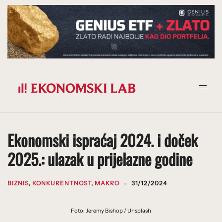
Prijeđi
na
sadržaj
Ekonomski ispraćaj 2024. i doček
2025.: ulazak u prijelazne godine
BIZNIS
,
KONKURENTNOST
,
MAKRO
31/12/2024
Foto: Jeremy Bishop / Unsplash