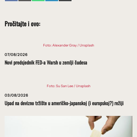
on
on
on
on
on
(Twitter)
Pročitajte i ovo:
Foto: Alexander Gray / Unsplash
07/08/2026
Novi predsjednik FED-a Warsh u zemlji čudesa
Foto: Su San Lee / Unsplash
03/08/2026
Upad na devizno tržište u američko-japanskoj (i europskoj?) režiji