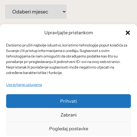
Arhiva
po
mjesecima:
Upravljajte pristankom
Važne poveznice
Da bismo pružili najbolje iskustvo, koristimo tehnologije poput kolačića za
Uvjeti korištenja
čuvanje i/ili pristup informacijama o uređaju. Suglasnost s ovim
tehnologijama će nam omogućiti da obrađujemo podatke kao što su
Politika privatnosti
ponašanje pri pregledavanju ili jedinstveni ID-ovi na ovoj web stranici.
Nepristanak ili povlačenje suglasnosti može negativno utjecati na
određene karakteristike i funkcije.
Kolačići
Upravljanje uslugama
O nama i usluge
Prihvati
Zabrani
Pogledaj postavke
© 2026 Arhivanalitika - Ekonomski lab.