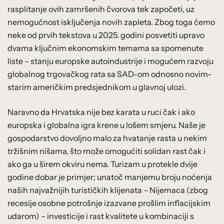
rasplitanje ovih zamršenih čvorova tek započeti, uz
nemogućnost isključenja novih zapleta. Zbog toga ćemo
neke od prvih tekstova u 2025. godini posvetiti upravo
dvama ključnim ekonomskim temama sa spomenute
liste – stanju europske autoindustrije i mogućem razvoju
globalnog trgovačkog rata sa SAD-om odnosno novim-
starim američkim predsjednikom u glavnoj ulozi.
Naravno da Hrvatska nije bez karata u ruci čak i ako
europska i globalna igra krene u lošem smjeru. Naše je
gospodarstvo dovoljno malo za hvatanje rasta u nekim
tržišnim nišama, što može omogućiti solidan rast čak i
ako ga u širem okviru nema. Turizam u protekle dvije
godine dobar je primjer; unatoč manjemu broju noćenja
naših najvažnijih turističkih klijenata – Nijemaca (zbog
recesije osobne potrošnje izazvane prošlim inflacijskim
udarom) – investicije i rast kvalitete u kombinaciji s