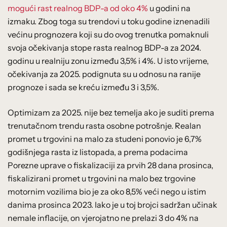
mogući rast realnog BDP-a od oko 4%
u godini na
izmaku. Zbog toga su trendovi u toku godine iznenadili
većinu prognozera koji su do ovog trenutka pomaknuli
svoja očekivanja stope rasta realnog BDP-a za 2024.
godinu u realniju zonu između 3,5% i 4%. U isto vrijeme,
očekivanja za 2025. podignuta su u odnosu na ranije
prognoze i sada se kreću između 3 i 3,5%.
Optimizam za 2025. nije bez temelja ako je suditi prema
trenutačnom trendu rasta osobne potrošnje. Realan
promet u trgovini na malo za studeni ponovio je 6,7%
godišnjega rasta iz listopada, a prema podacima
Porezne uprave o fiskalizaciji za prvih 28 dana prosinca,
fiskalizirani promet u trgovini na malo bez trgovine
motornim vozilima bio je za oko 8,5% veći nego u istim
danima prosinca 2023. Iako je u toj brojci sadržan učinak
nemale inflacije, on vjerojatno ne prelazi 3 do 4% na