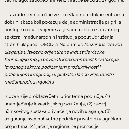
U razradi srednjoročne vizije u Vladinom dokumentu ima
dobrih iskaza koji pokazuju da je administracija prigrlila
pristup koji dulje vrijeme zagovaraju akteri iz privatnog
sektora i međunarodnih institucija poput Udruženja
stranih ulagača i OECD-a. Na primjer:
Inozemna izravna
ulaganja u izvozno orijentirane industrije visoke
tehnologije mogu povećati konkurentnost hrvatskoga
izvoznog sektora podizanjem produktivnosti i
poticanjem integracije u globalne lance vrijednosti i
međunarodnu trgovinu.
Iz ove vizije proizlaze četiri prioritetna područja: (1)
unaprjeđenje investicijskog okruženja, (2) razvoj
učinkovitog sustava privlačenja novih ulaganja, (3)
osiguranje sveobuhvatne podrške privatnim ulagačkim
projektima, (4) jačanje regionalne promocije i