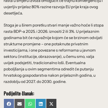
rasta u smjeru izvoza omogućit će trajnu konvergenciju i
uvjerljiv prijelaz 80% razine razvoja EU prije kraja ovog
desetljeća.
Stoga je u širem poretku stvari manje važno hoće li stopa
rasta BDP-a 2025. i 2026. iznositi 2 ili 3%. U prijelaznim
godinama bit će najvažnije kojom će se brzinom odvijati
strukturne promjene – one potaknute privatnim
investicijama, i one povezane s reformama u javnom
sektoru (institucije, obrazovanje), u čemu smo, valja
uvijek podsjetiti, tradicionalno loši. Eventualna
poboljšanja u ovim segmentima odredit će putanju
hrvatskog gospodarstva nakon prijelaznih godina, u
razdoblju od 2027. do 2030. godine.
Podijelite članak:
Share
Share
Share
Share
Share
Facebook
Email
WhatsApp
LinkedIn
X