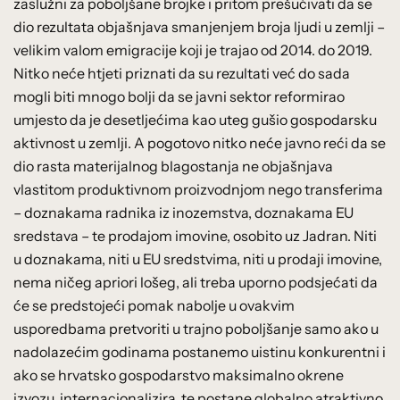
zaslužni za poboljšane brojke i pritom prešućivati da se
dio rezultata objašnjava smanjenjem broja ljudi u zemlji –
velikim valom emigracije koji je trajao od 2014. do 2019.
Nitko neće htjeti priznati da su rezultati već do sada
mogli biti mnogo bolji da se javni sektor reformirao
umjesto da je desetljećima kao uteg gušio gospodarsku
aktivnost u zemlji. A pogotovo nitko neće javno reći da se
dio rasta materijalnog blagostanja ne objašnjava
vlastitom produktivnom proizvodnjom nego transferima
– doznakama radnika iz inozemstva, doznakama EU
sredstava – te prodajom imovine, osobito uz Jadran. Niti
u doznakama, niti u EU sredstvima, niti u prodaji imovine,
nema ničeg apriori lošeg, ali treba uporno podsjećati da
će se predstojeći pomak nabolje u ovakvim
usporedbama pretvoriti u trajno poboljšanje samo ako u
nadolazećim godinama postanemo uistinu konkurentni i
ako se hrvatsko gospodarstvo maksimalno okrene
izvozu, internacionalizira, te postane globalno atraktivno