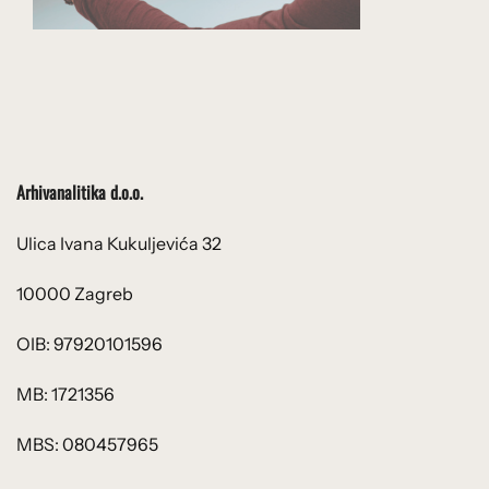
Arhivanalitika d.o.o.
Ulica Ivana Kukuljevića 32
10000 Zagreb
OIB: 97920101596
MB: 1721356
MBS: 080457965