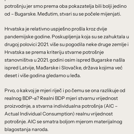
potrošnju jer smo prema oba pokazatelja bili bolji jedino
od – Bugarske. Međutim, stvari su se počele mijenjati.
Hrvatska je relativno uspješno prošla kroz dvije
pandemijske godine. Poskupljenja koja su se zahuktala u
drugoj polovici 2021. više su pogodila neke druge zemlje i
Hrvatska se prema kriteriju stvarne potrošnje
stanovništva u 2021. godini osim ispred Bugarske našla
ispred Latvije, Mađarske i Slovačke, država kojima već
deset i više godina gledamo u leđa.
Prvo, o kakvoj je mjeri riječ i po čemu se ona razlikuje od
realnog BDP-a? Realni BDP mjeri stvarnu vrijednost
proizvodnje, a stvarna individualna potrošnja (AIC –
Actual Individual Consumption) realnu vrijednost
potrošnje. AIC se smatra boljom mjerom materijalnog
blagostanja naroda.