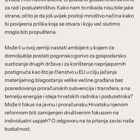
za rad i poduzetništvo. Kako nam to nikada nisu bile jake
strane, očito je da još uvijek postoji mnoštvo načina kako
bi povijesna prilika koja se otvara i koju već slutimo
mogla biti propuštena.
Može li u ovoj zemlji nastati ambijent u kojem će
domoljublje postati pogonsko gorivo za gospodarsko
sustizanje drugih država i za korištenje neprijepornih
postignuća kao što je članstvo u EU u cilju jačanja
materijalnog blagostanja velike većine građana bez
posredovanja proračunskih subvencija i transfera, a na
temelju energije i ideja hrvatskih radnika i poduzetnika?
Može li fokus na javnu i proračunsku Hrvatsku njenom
reformom biti zamijenjen društvenim fokusom na
individualni uspjeh? O odgovoru na ta pitanja zavisi naša
budućnost.