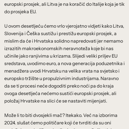
europski prosjek, ali Litva je na koračić do Italije koja je tik
do prosjeka EU.
U ovom desetljeću ćemo vrlo vjerojatno vidjeti kako Litva,
Slovenija i Češka sustižu i prestižu europski prosjek, a
mislim da će i Hrvatska solidno napredovati jer nemamo
izrazitih makroekonomskih neravnoteža koje bi nas
učinile jako ranjivima u krizama. Slijedi veliki priljev EU
sredstava, uvodimo euro, a nova generacija poduzetnika i
menadžera uvodi Hrvatsku na velika vrata na svjetsko i
europsko tržište u propulzivnim industrijama. Naravno
da se ti procesi neće dogoditi preko noći pa do kraja
ovoga desetljeća nećemo sustići europski prosjek, ali
položaj Hrvatske na slici će se nastaviti mijenjati.
Može li to biti dvosjekli mač? Itekako. Već na izborima
2024. slušat ćemo političare koji će tvrditi da su oni