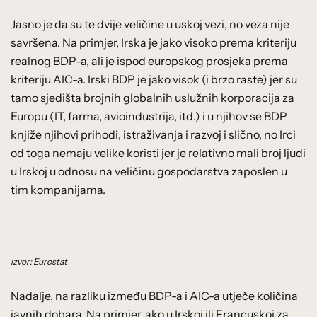
Jasno je da su te dvije veličine u uskoj vezi, no veza nije
savršena. Na primjer, Irska je jako visoko prema kriteriju
realnog BDP-a, ali je ispod europskog prosjeka prema
kriteriju AIC-a. Irski BDP je jako visok (i brzo raste) jer su
tamo sjedišta brojnih globalnih uslužnih korporacija za
Europu (IT, farma, avioindustrija, itd.) i u njihov se BDP
knjiže njihovi prihodi, istraživanja i razvoj i slično, no Irci
od toga nemaju velike koristi jer je relativno mali broj ljudi
u Irskoj u odnosu na veličinu gospodarstva zaposlen u
tim kompanijama.
Izvor: Eurostat
Nadalje, na razliku između BDP-a i AIC-a utječe količina
javnih dobara. Na primjer, ako u Irskoj ili Francuskoj za