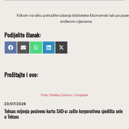
Klikom na sliku potražite izdanja biblioteke Ekonomski lab po pos
sniženim cijenama
Podijelite članak:
Share
Share
Share
Share
Share
Facebook
Email
WhatsApp
LinkedIn
X
on
on
on
on
on
(Twitter)
Pročitajte i ovo:
Foto: Shelby Cohron / Unsplash
23/07/2026
Teksas mijenja poslovnu kartu SAD-a: zašto korporativna sjedišta sele
u Teksas