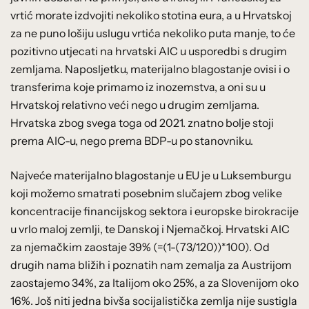
vrtić morate izdvojiti nekoliko stotina eura, a u Hrvatskoj
za ne puno lošiju uslugu vrtića nekoliko puta manje, to će
pozitivno utjecati na hrvatski AIC u usporedbi s drugim
zemljama. Naposljetku, materijalno blagostanje ovisi i o
transferima koje primamo iz inozemstva, a oni su u
Hrvatskoj relativno veći nego u drugim zemljama.
Hrvatska zbog svega toga od 2021. znatno bolje stoji
prema AIC-u, nego prema BDP-u po stanovniku.
Najveće materijalno blagostanje u EU je u Luksemburgu
koji možemo smatrati posebnim slučajem zbog velike
koncentracije financijskog sektora i europske birokracije
u vrlo maloj zemlji, te Danskoj i Njemačkoj. Hrvatski AIC
za njemačkim zaostaje 39% (=(1-(73/120))*100). Od
drugih nama bližih i poznatih nam zemalja za Austrijom
zaostajemo 34%, za Italijom oko 25%, a za Slovenijom oko
16%. Još niti jedna bivša socijalistička zemlja nije sustigla