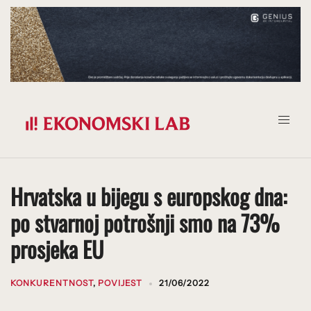
Prijeđi
na
sadržaj
Hrvatska u bijegu s europskog dna:
po stvarnoj potrošnji smo na 73%
prosjeka EU
KONKURENTNOST
,
POVIJEST
21/06/2022