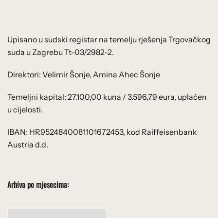
Upisano u sudski registar na temelju rješenja Trgovačkog
suda u Zagrebu Tt-03/2982-2.
Direktori: Velimir Šonje, Amina Ahec Šonje
Temeljni kapital: 27.100,00 kuna / 3.596,79 eura, uplaćen
u cijelosti.
IBAN: HR9524840081101672453, kod Raiffeisenbank
Austria d.d.
Arhiva po mjesecima:
Arhiva