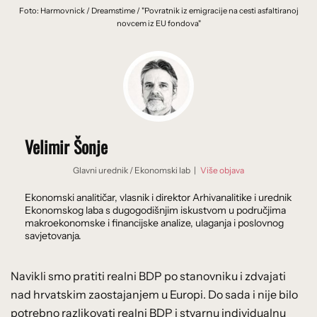
Foto: Harmovnick / Dreamstime / "Povratnik iz emigracije na cesti asfaltiranoj
novcem iz EU fondova"
Velimir Šonje
Glavni urednik
/
Ekonomski lab
|
Više objava
Ekonomski analitičar, vlasnik i direktor Arhivanalitike i urednik
Ekonomskog laba s dugogodišnjim iskustvom u područjima
makroekonomske i financijske analize, ulaganja i poslovnog
savjetovanja.
Navikli smo pratiti realni BDP po stanovniku i zdvajati
nad hrvatskim zaostajanjem u Europi. Do sada i nije bilo
potrebno razlikovati realni BDP i stvarnu individualnu