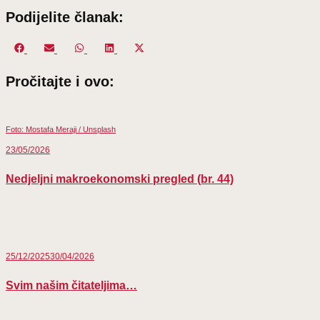
Podijelite članak:
Share
Share
Share
Share
Share
on
on
on
on
on
Pročitajte i ovo:
Facebook
Email
WhatsApp
LinkedIn
X
(Twitter)
Foto: Mostafa Meraji / Unsplash
23/05/2026
Nedjeljni makroekonomski pregled (br. 44)
25/12/2025
30/04/2026
Svim našim čitateljima…