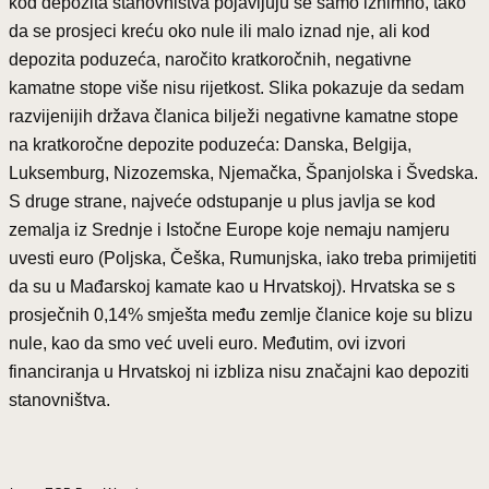
kod depozita stanovništva pojavljuju se samo iznimno, tako
da se prosjeci kreću oko nule ili malo iznad nje, ali kod
depozita poduzeća, naročito kratkoročnih, negativne
kamatne stope više nisu rijetkost. Slika pokazuje da sedam
razvijenijih država članica bilježi negativne kamatne stope
na kratkoročne depozite poduzeća: Danska, Belgija,
Luksemburg, Nizozemska, Njemačka, Španjolska i Švedska.
S druge strane, najveće odstupanje u plus javlja se kod
zemalja iz Srednje i Istočne Europe koje nemaju namjeru
uvesti euro (Poljska, Češka, Rumunjska, iako treba primijetiti
da su u Mađarskoj kamate kao u Hrvatskoj). Hrvatska se s
prosječnih 0,14% smješta među zemlje članice koje su blizu
nule, kao da smo već uveli euro. Međutim, ovi izvori
financiranja u Hrvatskoj ni izbliza nisu značajni kao depoziti
stanovništva.