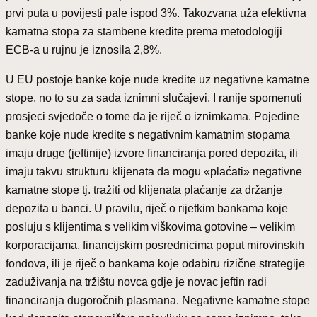
prvi puta u povijesti pale ispod 3%. Takozvana uža efektivna
kamatna stopa za stambene kredite prema metodologiji
ECB-a u rujnu je iznosila 2,8%.
U EU postoje banke koje nude kredite uz negativne kamatne
stope, no to su za sada iznimni slučajevi. I ranije spomenuti
prosjeci svjedoče o tome da je riječ o iznimkama. Pojedine
banke koje nude kredite s negativnim kamatnim stopama
imaju druge (jeftinije) izvore financiranja pored depozita, ili
imaju takvu strukturu klijenata da mogu «plaćati» negativne
kamatne stope tj. tražiti od klijenata plaćanje za držanje
depozita u banci. U pravilu, riječ o rijetkim bankama koje
posluju s klijentima s velikim viškovima gotovine – velikim
korporacijama, financijskim posrednicima poput mirovinskih
fondova, ili je riječ o bankama koje odabiru rizične strategije
zaduživanja na tržištu novca gdje je novac jeftin radi
financiranja dugoročnih plasmana. Negativne kamatne stope