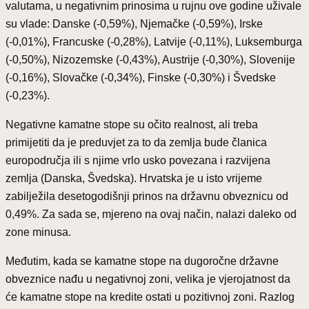
valutama, u negativnim prinosima u rujnu ove godine uživale
su vlade: Danske (-0,59%), Njemačke (-0,59%), Irske
(-0,01%), Francuske (-0,28%), Latvije (-0,11%), Luksemburga
(-0,50%), Nizozemske (-0,43%), Austrije (-0,30%), Slovenije
(-0,16%), Slovačke (-0,34%), Finske (-0,30%) i Švedske
(-0,23%).
Negativne kamatne stope su očito realnost, ali treba
primijetiti da je preduvjet za to da zemlja bude članica
europodručja ili s njime vrlo usko povezana i razvijena
zemlja (Danska, Švedska). Hrvatska je u isto vrijeme
zabilježila desetogodišnji prinos na državnu obveznicu od
0,49%. Za sada se, mjereno na ovaj način, nalazi daleko od
zone minusa.
Međutim, kada se kamatne stope na dugoročne državne
obveznice nađu u negativnoj zoni, velika je vjerojatnost da
će kamatne stope na kredite ostati u pozitivnoj zoni. Razlog