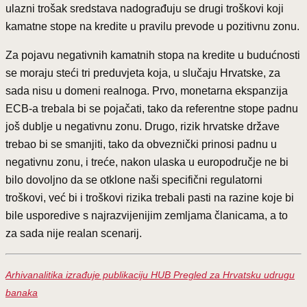
ulazni trošak sredstava nadograđuju se drugi troškovi koji
kamatne stope na kredite u pravilu prevode u pozitivnu zonu.
Za pojavu negativnih kamatnih stopa na kredite u budućnosti
se moraju steći tri preduvjeta koja, u slučaju Hrvatske, za
sada nisu u domeni realnoga. Prvo, monetarna ekspanzija
ECB-a trebala bi se pojačati, tako da referentne stope padnu
još dublje u negativnu zonu. Drugo, rizik hrvatske države
trebao bi se smanjiti, tako da obveznički prinosi padnu u
negativnu zonu, i treće, nakon ulaska u europodručje ne bi
bilo dovoljno da se otklone naši specifični regulatorni
troškovi, već bi i troškovi rizika trebali pasti na razine koje bi
bile usporedive s najrazvijenijim zemljama članicama, a to
za sada nije realan scenarij.
Arhivanalitika izrađuje publikaciju HUB Pregled za Hrvatsku udrugu
banaka