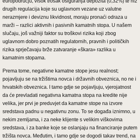
europodručju, visok trošak osiguranja depozita (0,32%) te niz
drugih regulacija koje su uglavnom vezane uz valutne
nerazmjere i deviznu likvidnost, moraju pronaći odraza u
marži – razlici aktivnih i pasivnih kamatnih stopa. U našem
slučaju, još važniji faktor su troškovi rizika koji zbog
uglavnom dobro poznatih regulatornih, pravnih i političkih
rizika sprječavaju brže zatvaranje «škara» razlika u
kamatnim stopama.
Prema tome, negativne kamatne stope jesu realnost;
pojavljuju se na tržištima novca i državnih obveznica, no ne i
hrvatskih obveznica. I tamo gdje se pojavljuju, vjerojatnost
da će prevladati negativna kamatna stopa na kredite nije
velika, jer prvi je preduvjet da kamatne stope na izvore
sredstava padnu u negativnu zonu. To se događa iznimno, u
nekim zemljama, i za neke klijente s velikim viškovima
sredstava, i za banke koje se oslanjaju na financiranje putem
tržišta novca. Međutim, i tamo gdje se dogodi takav trend, na