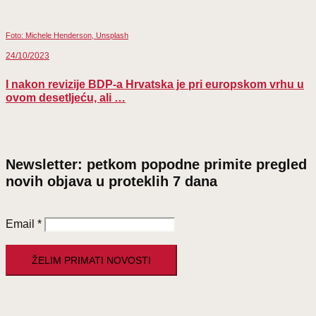
Foto: Michele Henderson, Unsplash
24/10/2023
I nakon revizije BDP-a Hrvatska je pri europskom vrhu u
ovom desetljeću, ali …
Newsletter: petkom popodne primite pregled
novih objava u proteklih 7 dana
Email
*