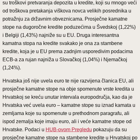
su troškovi pretvaranja depozita u kredite, koji su mnogo veći
od troškova pretakanja viškova novca velikih posrednika u
potražnju za državnim obveznicama. Prosječne kamatne
stope na dugoročne kredite poduzećima u Švedskoj (1,22%)
i Belgiji (1,43%) najniže su u EU. Druga interesantna
kamatna stopa na kredite svakako je ona za stambene
kredite, koja je u EU prema zadnjim usporedivim podacima
ECB-a za rujan najniža u Slovačkoj (1,04%) i Njemačkoj
(1,24%).
Hrvatska još nije uvela euro te nije razvijena članica EU, ali
prosječne kamatne stope na obje spomenute vrste kredita u
Hrvatskoj se kreću unutar intervala europodručja, kao da je
Hrvatska već uvela euro – kamatne stope su iznad kamata u
zemljama koje su spomenute u prethodnom paragrafu, ali
ispod zemalja koje imaju euro, ali i veće kamatne stope od
Hrvatske. Podaci u
HUB-ovom Pregledu
pokazuju da su
prosječne kamatne stope na stambene kredite u Hrvatskoj po