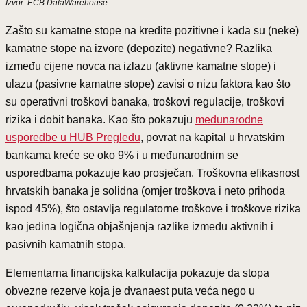
Izvor: ECB DataWarehouse
Zašto su kamatne stope na kredite pozitivne i kada su (neke)
kamatne stope na izvore (depozite) negativne? Razlika
između cijene novca na izlazu (aktivne kamatne stope) i
ulazu (pasivne kamatne stope) zavisi o nizu faktora kao što
su operativni troškovi banaka, troškovi regulacije, troškovi
rizika i dobit banaka. Kao što pokazuju
međunarodne
usporedbe u HUB Pregledu
, povrat na kapital u hrvatskim
bankama kreće se oko 9% i u međunarodnim se
usporedbama pokazuje kao prosječan. Troškovna efikasnost
hrvatskih banaka je solidna (omjer troškova i neto prihoda
ispod 45%), što ostavlja regulatorne troškove i troškove rizika
kao jedina logična objašnjenja razlike između aktivnih i
pasivnih kamatnih stopa.
Elementarna financijska kalkulacija pokazuje da stopa
obvezne rezerve koja je dvanaest puta veća nego u