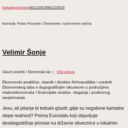
Nekategorizirano
06/12/2019
06/12/2019
Ilustracija: Paulus Rusyanto / Dreamstime / sponzorirani sadržaj
Velimir Šonje
Glavni urednik
/
Ekonomski lab
|
Više objava
Ekonomski analitičar, vlasnik i direktor Arhivanalitike i urednik
Ekonomskog laba s dugogodišnjim iskustvom u područjima
makroekonomske i financijske analize, ulaganja i poslovnog
savjetovanja.
Jesu, ali pitanje bi trebalo glasiti: gdje su negativne kamatne
stope realnost? Prema Eurostatu koji objavljuje
desetogodišnje prinose na državne obveznice u lokalnim