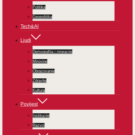
Politika
Geopolitika
Tech&AI
Ljudi
Demografija i migracije
Mirovine
Obrazovanje
Zdravlje
Kultura
Povijest
Institucije
Razvoj