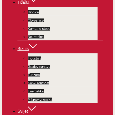
Tržišta
Dionice
Obveznice
Kamatne stope
Nekretnine
Biznis
Industrija
Građevinarstvo
Turizam
Konkurentnost
Energetika
Mikroekonomika
Svijet