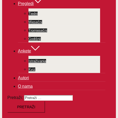
Pregledi
Tjedni
Mjesečni
Tromjesečni
Godišnji
Ankete
Istraživanja
Kviz
Autori
O nama
Pretraži: