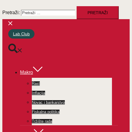
Pretraži:
Lab Club
Makro
Rast
Inflacija
Novac i bankarstvo
Fiskalna politika
Tržište rada