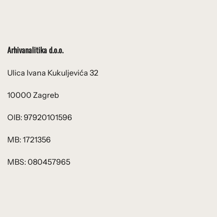
Arhivanalitika d.o.o.
Ulica Ivana Kukuljevića 32
10000 Zagreb
OIB: 97920101596
MB: 1721356
MBS: 080457965