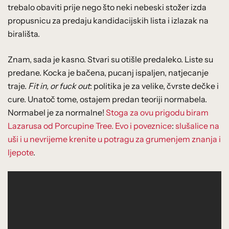
trebalo obaviti prije nego što neki nebeski stožer izda
propusnicu za predaju kandidacijskih lista i izlazak na
birališta.
Znam, sada je kasno. Stvari su otišle predaleko. Liste su
predane. Kocka je bačena, pucanj ispaljen, natjecanje
traje.
Fit in, or fuck out
: politika je za velike, čvrste dečke i
cure. Unatoč tome, ostajem predan teoriji normabela.
Normabel je za normalne!
Stoga za ovu prigodu biram
Lazarusa od Porcupine Tree. Evo i poveznice
:
slušalice na
uši i u nevrijeme krenite u potragu za grumenjem znanja i
ljepote
.