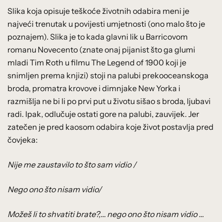
Slika koja opisuje teškoće životnih odabira meni je
najveći trenutak u povijesti umjetnosti (ono malo što je
poznajem). Slika je to kada glavni lik u Barricovom
romanu Novecento (znate onaj pijanist što ga glumi
mladi Tim Roth u filmu The Legend of 1900 koji je
snimljen prema knjizi) stoji na palubi prekooceanskoga
broda, promatra krovove i dimnjake New Yorka i
razmišlja ne bi li po prvi put u životu sišao s broda, ljubavi
radi. Ipak, odlučuje ostati gore na palubi, zauvijek. Jer
zatečen je pred kaosom odabira koje život postavlja pred
čovjeka:
Nije me zaustavilo to što sam vidio /
Nego ono što nisam vidio/
Možeš li to shvatiti brate?,… nego ono što nisam vidio …