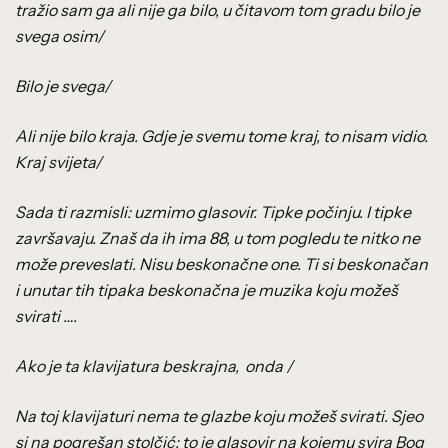
tražio sam ga ali nije ga bilo, u čitavom tom gradu bilo je
svega osim/
Bilo je svega/
Ali nije bilo kraja. Gdje je svemu tome kraj, to nisam vidio.
Kraj svijeta/
Sada ti razmisli: uzmimo glasovir. Tipke počinju. I tipke
završavaju. Znaš da ih ima 88, u tom pogledu te nitko ne
može preveslati. Nisu beskonačne one. Ti si beskonačan
i unutar tih tipaka beskonačna je muzika koju možeš
svirati ….
Ako je ta klavijatura beskrajna, onda /
Na toj klavijaturi nema te glazbe koju možeš svirati. Sjeo
si na pogrešan stolčić: to je glasovir na kojemu svira Bog