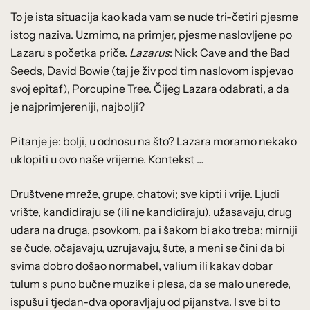
To je ista situacija kao kada vam se nude tri-četiri pjesme
istog naziva. Uzmimo, na primjer, pjesme naslovljene po
Lazaru s početka priče.
Lazarus
: Nick Cave and the Bad
Seeds, David Bowie (taj je živ pod tim naslovom ispjevao
svoj epitaf), Porcupine Tree. Čijeg Lazara odabrati, a da
je najprimjereniji, najbolji?
Pitanje je: bolji, u odnosu na što? Lazara moramo nekako
uklopiti u ovo naše vrijeme. Kontekst …
Društvene mreže, grupe, chatovi; sve kipti i vrije. Ljudi
vrište, kandidiraju se (ili ne kandidiraju), užasavaju, drug
udara na druga, psovkom, pa i šakom bi ako treba; mirniji
se čude, očajavaju, uzrujavaju, šute, a meni se čini da bi
svima dobro došao normabel, valium ili kakav dobar
tulum s puno bučne muzike i plesa, da se malo unerede,
ispušu i tjedan-dva oporavljaju od pijanstva. I sve bi to