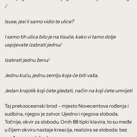
/
Isuse, jesi li samo vidio te ulice?
I samo tih ulica bilo je na tisuće, kako vi tamo dolje
uspijevate izabrati jednu/
Izabrati jednu ženu/
Jednu kuću, jednu zemlju koja će biti vaša,
Jedan krajolik koji ćete gledati, način na koji ćete umrijeti
Taj prekooceanski brod – mjesto Novecentova rođenja i
sudbina, njegov je zatvor. Ujedno i njegova sloboda.
Točnije, okvir za slobodu. Onih 88 tipki klavira, to su međe
u čijem okviru nastaje kreacija, realizira se sloboda: bez