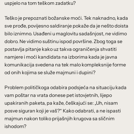
uspjelo na tom teškom zadatku?
Teško je prepoznati božanske moći. Tek naknadno, kada
sve prođe, povijesno saldiranje pokaže da je nešto doista
bilo iznimno. Usađeni u maglovitu sadašnjost, ne vidimo
dobro. Ne vidimo suštinu ispod površine. Zbog toga se
postavlja pitanje kako uz takva ograničenja shvatiti
namjere i moći kandidata na izborima kada je javna
komunikacija svedena na tek malo kompleksnije forme
od onih kojima se služe majmuni i dupini?
Problem političkoga odabira podsjeća na situaciju kada
vam poštar na vrata donese pet istovjetnih, lijepo
upakiranih paketa, pa kaže, češkajući se: „Uh, nisam
posve siguran koji je vaš?“ Kako odabrati, a ne ispasti
majmun nakon toliko prijašnjih krugova sa sličnim
ishodom?