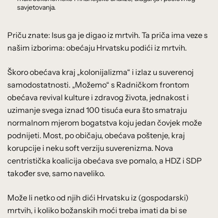
savjetovanja.
Priču znate: Isus ga je digao iz mrtvih. Ta priča ima veze s
našim izborima: obećaju Hrvatsku podići iz mrtvih.
Škoro obećava kraj „kolonijalizma“ i izlaz u suverenoj
samodostatnosti. „Možemo“ s Radničkom frontom
obećava revival kulture i zdravog života, jednakost i
uzimanje svega iznad 100 tisuća eura što smatraju
normalnom mjerom bogatstva koju jedan čovjek može
podnijeti. Most, po običaju, obećava poštenje, kraj
korupcije i neku soft verziju suverenizma. Nova
centristička koalicija obećava sve pomalo, a HDZ i SDP
također sve, samo naveliko.
Može li netko od njih dići Hrvatsku iz (gospodarski)
mrtvih, i koliko božanskih moći treba imati da bi se