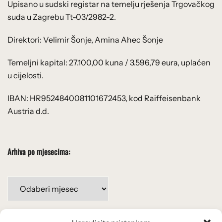
Upisano u sudski registar na temelju rješenja Trgovačkog
suda u Zagrebu Tt-03/2982-2.
Direktori: Velimir Šonje, Amina Ahec Šonje
Temeljni kapital: 27.100,00 kuna / 3.596,79 eura, uplaćen
u cijelosti.
IBAN: HR9524840081101672453, kod Raiffeisenbank
Austria d.d.
Arhiva po mjesecima:
Arhiva
po
mjesecima: