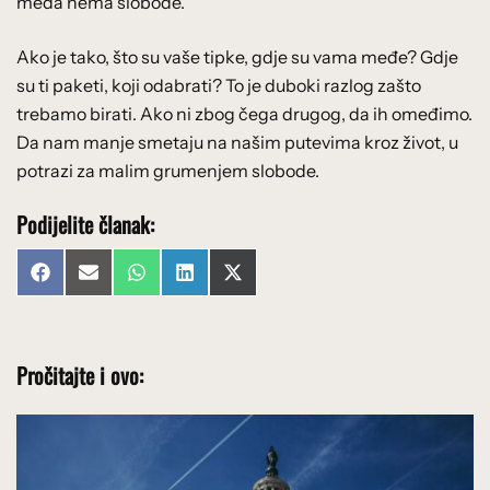
međa nema slobode.
Ako je tako, što su vaše tipke, gdje su vama međe? Gdje
su ti paketi, koji odabrati? To je duboki razlog zašto
trebamo birati. Ako ni zbog čega drugog, da ih omeđimo.
Da nam manje smetaju na našim putevima kroz život, u
potrazi za malim grumenjem slobode.
Podijelite članak:
Share
Share
Share
Share
Share
Facebook
Email
WhatsApp
LinkedIn
X
on
on
on
on
on
(Twitter)
Pročitajte i ovo: