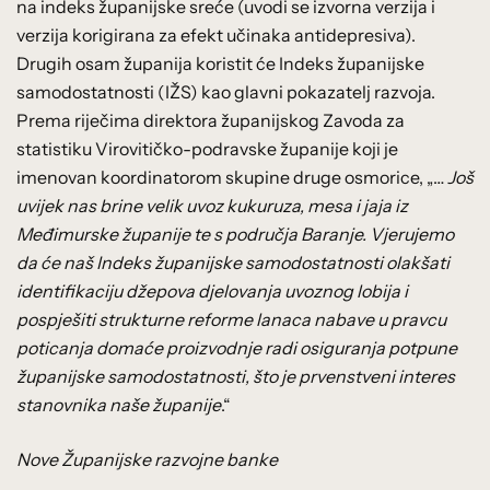
na indeks županijske sreće (uvodi se izvorna verzija i
verzija korigirana za efekt učinaka antidepresiva).
Drugih osam županija koristit će Indeks županijske
samodostatnosti (IŽS) kao glavni pokazatelj razvoja.
Prema riječima direktora županijskog Zavoda za
statistiku Virovitičko-podravske županije koji je
imenovan koordinatorom skupine druge osmorice, „…
Još
uvijek nas brine velik uvoz kukuruza, mesa i jaja iz
Međimurske županije te s područja Baranje. Vjerujemo
da će naš Indeks županijske samodostatnosti olakšati
identifikaciju džepova djelovanja uvoznog lobija i
pospješiti strukturne reforme lanaca nabave u pravcu
poticanja domaće proizvodnje radi osiguranja potpune
županijske samodostatnosti, što je prvenstveni interes
stanovnika naše županije
.“
Nove Županijske razvojne banke