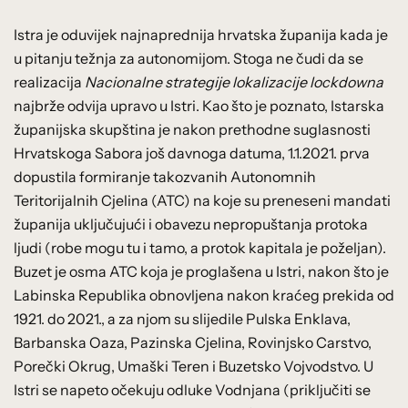
Istra je oduvijek najnaprednija hrvatska županija kada je
u pitanju težnja za autonomijom. Stoga ne čudi da se
realizacija
Nacionalne strategije lokalizacije lockdowna
najbrže odvija upravo u Istri. Kao što je poznato, Istarska
županijska skupština je nakon prethodne suglasnosti
Hrvatskoga Sabora još davnoga datuma, 1.1.2021. prva
dopustila formiranje takozvanih Autonomnih
Teritorijalnih Cjelina (ATC) na koje su preneseni mandati
županija uključujući i obavezu nepropuštanja protoka
ljudi (robe mogu tu i tamo, a protok kapitala je poželjan).
Buzet je osma ATC koja je proglašena u Istri, nakon što je
Labinska Republika obnovljena nakon kraćeg prekida od
1921. do 2021., a za njom su slijedile Pulska Enklava,
Barbanska Oaza, Pazinska Cjelina, Rovinjsko Carstvo,
Porečki Okrug, Umaški Teren i Buzetsko Vojvodstvo. U
Istri se napeto očekuju odluke Vodnjana (priključiti se