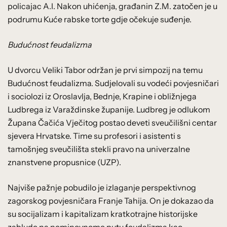
policajac A.I. Nakon uhićenja, građanin Z.M. zatočen je u
podrumu Kuće rabske torte gdje očekuje suđenje.
Budućnost feudalizma
U dvorcu Veliki Tabor održan je prvi simpozij na temu
Budućnost feudalizma. Sudjelovali su vodeći povjesničari
i sociolozi iz Oroslavlja, Bednje, Krapine i obližnjega
Ludbrega iz Varaždinske županije. Ludbreg je odlukom
Župana Čačića Vječitog postao deveti sveučilišni centar
sjevera Hrvatske. Time su profesori i asistenti s
tamošnjeg sveučilišta stekli pravo na univerzalne
znanstvene propusnice (UZP).
Najviše pažnje pobudilo je izlaganje perspektivnog
zagorskog povjesničara Franje Tahija. On je dokazao da
su socijalizam i kapitalizam kratkotrajne historijske
zablude na neminovnome putu feudalizma kao