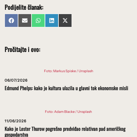
Podijelite članak:
Share
Share
Share
Share
Share
Facebook
Email
WhatsApp
LinkedIn
X
on
on
on
on
on
(Twitter)
Pročitajte i ovo:
Foto: Markus Spiske / Unsplash
06/07/2026
Edmund Phelps: kako je kultura ulazila u glavni tok ekonomske misli
Foto: Adam Blacke / Unsplash
11/06/2026
Kako je Lester Thurow pogrešno predviđao relativan pad američkog
gospodarstva