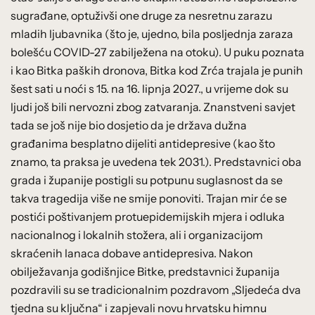
sugrađane, optuživši one druge za nesretnu zarazu
mladih ljubavnika (što je, ujedno, bila posljednja zaraza
bolešću COVID-27 zabilježena na otoku). U puku poznata
i kao Bitka paških dronova, Bitka kod Zrća trajala je punih
šest sati u noći s 15. na 16. lipnja 2027., u vrijeme dok su
ljudi još bili nervozni zbog zatvaranja. Znanstveni savjet
tada se još nije bio dosjetio da je država dužna
građanima besplatno dijeliti antidepresive (kao što
znamo, ta praksa je uvedena tek 2031.). Predstavnici oba
grada i županije postigli su potpunu suglasnost da se
takva tragedija više ne smije ponoviti. Trajan mir će se
postići poštivanjem protuepidemijskih mjera i odluka
nacionalnog i lokalnih stožera, ali i organizacijom
skraćenih lanaca dobave antidepresiva. Nakon
obilježavanja godišnjice Bitke, predstavnici županija
pozdravili su se tradicionalnim pozdravom „Sljedeća dva
tjedna su ključna“ i zapjevali novu hrvatsku himnu