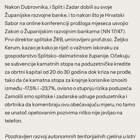
Nakon Dubrovnika, i Split i Zadar dobili su svoje
Županijske razvojne banke, i to nakon što je Hrvatski
Sabor na online konferenciji prošloga mjeseca usvojio
Zakon o Županijskim razvojnim bankama (NN 17/47).
Prvi direktor splitske ŽRB, umirovljeni prof.dr.sc. Željko
Kerum, kazao je kako je riječ o važnom iskoraku za
gospodarstvo Splitsko-dalmatinske županije. Očekuju
se subvencije kamatnih stopa na poduzetničke kredite
za obrtni kapital od 20 do 30 godina dok kriza ne prođe,
tako da će kamatna stopa za krajnje korisnike iznositi
između -17,5% i -23,7%, ovisno o stupnju rizika poduzeća.
Zamolili smo splitske i zadarske udruge poduzetnika i
obrtnika da komentiraju ovu obećavajuću mjeru, no tamo
se unatoč opetovanim pozivima nitko nije javljao na
telefon.
Pozdravljen razvoj autonomnih teritorijalnih cjelina u Istri