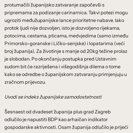
protumačili županijsko zatvaranje započevši s
pripremama za podizanje carinarnica. Takvi potezi mogu
ugroziti međužupanijske lance prioritetne nabave. Iako
protok ljudi nije dozvoljen, isto je dozvoljeno rijekama,
potocima, cestama, pticama, medvjedima (samo između
Primorsko-goranske i Ličko-senjske) i lopatarima (veći
broj županija). Za životinje s manje od 20kg težine prolaz
je slobodan. Po okončanju postupka pred Ustavnim
sudom bit će razriješena i višegodišnja dilema o tome
kako se odredbe o županijskom zatvaranju primjenjuju u
zračnom prijevozu.
Uvodi se indeks županijske samodostatnosti
Šesnaest od dvadeset županija plus grad Zagreb
odlučilo je napustiti BDP kao arhaičan indikator
gospodarske aktivnosti. Osam županija odlučilo je prijeći