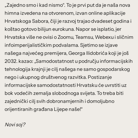
„Zajedno smo i kad nismo“. To je prvi put da je naša nova
himna izvedena na otvorenom, izvan online aplikacije
Hrvatskoga Sabora, čiji je razvoj trajao dvadeset godina i
koštao gotovo bilijun eurokuna. Napor se isplatio, jer
Hrvatska više ne ovisi o Zoomu, Teamsu, Webexu i sličnim
infoimperijalističkim podvalama. Sjetimo se izjave
našega najvećeg premijera, Georga Ilidobrića koji je još
2032. kazao: „Samodostatnost u području informacijskih
tehnologija krajnji je cilj našega ne samo gospodarskog
nego i ukupnog društvenog razvitka. Postizanje
informacijske samodostatnosti Hrvatsku će uvrstiti uz
bok vodećih zemalja slobodnoga svijeta. To treba biti
zajednički cilj svih dobronamjernih i domoljubno
orijentiranih građana Lijepe naše!“
Novi soj?