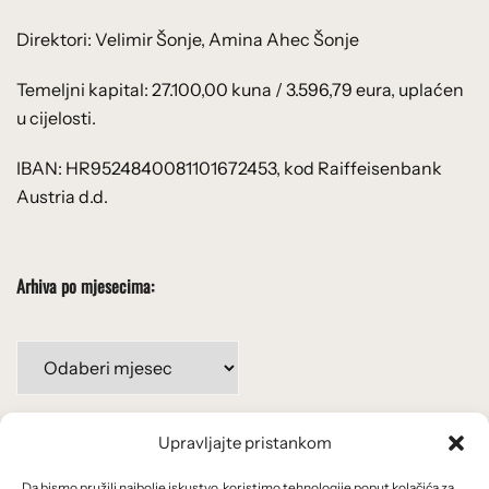
Direktori: Velimir Šonje, Amina Ahec Šonje
Temeljni kapital: 27.100,00 kuna / 3.596,79 eura, uplaćen
u cijelosti.
IBAN: HR9524840081101672453, kod Raiffeisenbank
Austria d.d.
Arhiva po mjesecima:
Arhiva
po
mjesecima:
Upravljajte pristankom
Važne poveznice
Da bismo pružili najbolje iskustvo, koristimo tehnologije poput kolačića za