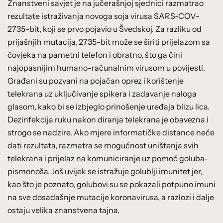
Znanstveni savjet je na jučerašnjoj sjednici razmatrao
rezultate istraživanja novoga soja virusa SARS-COV-
2735-bit, koji se prvo pojavio u Švedskoj. Za razliku od
prijašnjih mutacija, 2735-bit može se širiti prijelazom sa
čovjeka na pametni telefon i obratno, što ga čini
najopasnijim humano-računalnim virusom u povijesti.
Građani su pozvani na pojačan oprez i korištenje
telekrana uz uključivanje spikera i zadavanje naloga
glasom, kako bi se izbjeglo prinošenje uređaja blizu lica.
Dezinfekcija ruku nakon diranja telekrana je obavezna i
strogo se nadzire. Ako mjere informatičke distance neće
dati rezultata, razmatra se mogućnost uništenja svih
telekrana i prijelaz na komuniciranje uz pomoć goluba-
pismonoša. Još uvijek se istražuje golublji imunitet jer,
kao što je poznato, golubovi su se pokazali potpuno imuni
na sve dosadašnje mutacije koronavirusa, a razlozi i dalje
ostaju velika znanstvena tajna.