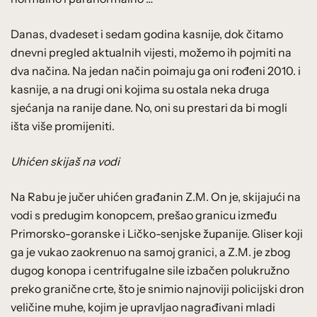
Danas, dvadeset i sedam godina kasnije, dok čitamo
dnevni pregled aktualnih vijesti, možemo ih pojmiti na
dva načina. Na jedan način poimaju ga oni rođeni 2010. i
kasnije, a na drugi oni kojima su ostala neka druga
sjećanja na ranije dane. No, oni su prestari da bi mogli
išta više promijeniti.
Uhićen skijaš na vodi
Na Rabu je jučer uhićen građanin Z.M. On je, skijajući na
vodi s predugim konopcem, prešao granicu između
Primorsko-goranske i Ličko-senjske županije. Gliser koji
ga je vukao zaokrenuo na samoj granici, a Z.M. je zbog
dugog konopa i centrifugalne sile izbačen polukružno
preko granične crte, što je snimio najnoviji policijski dron
veličine muhe, kojim je upravljao nagrađivani mladi