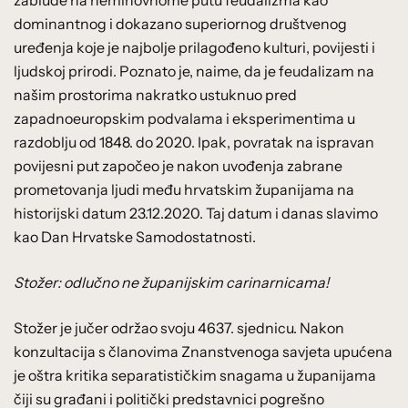
dominantnog i dokazano superiornog društvenog
uređenja koje je najbolje prilagođeno kulturi, povijesti i
ljudskoj prirodi. Poznato je, naime, da je feudalizam na
našim prostorima nakratko ustuknuo pred
zapadnoeuropskim podvalama i eksperimentima u
razdoblju od 1848. do 2020. Ipak, povratak na ispravan
povijesni put započeo je nakon uvođenja zabrane
prometovanja ljudi među hrvatskim županijama na
historijski datum 23.12.2020. Taj datum i danas slavimo
kao Dan Hrvatske Samodostatnosti.
Stožer: odlučno ne županijskim carinarnicama!
Stožer je jučer održao svoju 4637. sjednicu. Nakon
konzultacija s članovima Znanstvenoga savjeta upućena
je oštra kritika separatističkim snagama u županijama
čiji su građani i politički predstavnici pogrešno