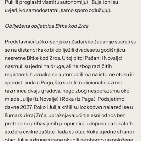
Puli ili proglasiti vlastitu autonomiju) i Buja (oni su
uvjerljivo samodostatni, samo sporo odlučuju).
Obilježena obljetnica Bitke kod Zrća
Predstavnici Ličko-senjske i Zadarske županije susreli su
se na distanci kako bi obilježili dvadesetu godišnjicu
nesretne Bitke kod Zrća. U toj bitci Pažani i Novaljci
nasrnuli su jedni na druge, ali ne zbog različitih
registarskih oznaka na automobilima na istome otoku ili
sporosti suda u Pagu, što su bili tradicionalni uzroci
razmirica dvaju gradova, nego zbog nesporazuma oko
mlade Julije (iz Novalje) i Roka (iz Paga). Podsjetimo:
davne 2027. Roko i Julija kršili su lockdown nalazeći se u
šumarku kraj Zrća, upražnjavajući tjelesni odnos bez
prethodno pribavljenih propusnica i dopusnica lokalnih
stožera civilne zaštite. Tada su otac Roka s jedne strane i
otac Julije s druge strane okupili ratoborno raspoložene