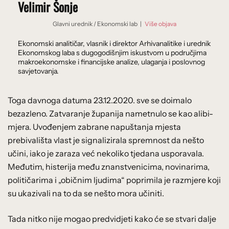
Velimir Šonje
Glavni urednik
/
Ekonomski lab
|
Više objava
Ekonomski analitičar, vlasnik i direktor Arhivanalitike i urednik
Ekonomskog laba s dugogodišnjim iskustvom u područjima
makroekonomske i financijske analize, ulaganja i poslovnog
savjetovanja.
Toga davnoga datuma 23.12.2020. sve se doimalo
bezazleno. Zatvaranje županija nametnulo se kao alibi-
mjera. Uvođenjem zabrane napuštanja mjesta
prebivališta vlast je signalizirala spremnost da nešto
učini, iako je zaraza već nekoliko tjedana usporavala.
Međutim, histerija među znanstvenicima, novinarima,
političarima i „običnim ljudima“ poprimila je razmjere koji
su ukazivali na to da se nešto mora učiniti.
Tada nitko nije mogao predvidjeti kako će se stvari dalje