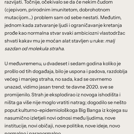
razvijati. Točnije, očekivalo se da će nekim čudom
(cjepivom, prirodnim imunitetom, dobrohotnom
mutacijom…) problem sam od sebe nestati. Međutim,
jednom kada zatvaranje ljudi i ograničavanje kretanja
prođe kao normalna stvar svaki ambiciozni vlastodržac
shvati kakav mu je moćan alat stavljen u ruke:
malj
sazdan od molekula straha.
U međuvremenu, u dvadeset i sedam godina koliko je
prošlo od tih događaja, bilo je uspona i padova, razdoblja
većeg i manjeg straha, no sada, kad se osvrnemo
unazad, vidimo jasan trend: te davne 2020. sve se
promijenilo. Strah je eksplodirao iz novoga ishodišta i
ništa ga više nije moglo vratiti natrag; dogodilo se nešto
poput kulturno-epidemiološkoga Big Banga iz kojega su
nasumično izletjeli novi odnosi među ljudima, nove
institucije, novi običaji, nove politike, nove ideje, novo
normalno i paranormalno …