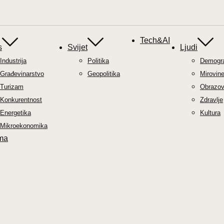
Tech&AI
s
Svijet
Ljudi
Industrija
Politika
Demograf
Građevinarstvo
Geopolitika
Mirovin
Turizam
Obrazov
Konkurentnost
Zdravlje
Energetika
Kultura
Mikroekonomika
ma