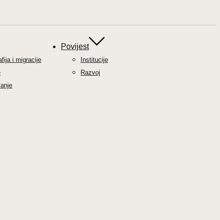
Povijest
ija i migracije
Institucije
e
Razvoj
anje