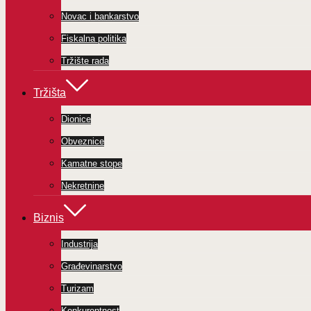
Novac i bankarstvo
Fiskalna politika
Tržište rada
Tržišta
Dionice
Obveznice
Kamatne stope
Nekretnine
Biznis
Industrija
Građevinarstvo
Turizam
Konkurentnost