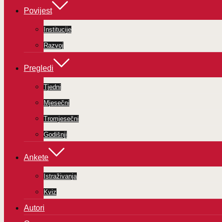
Povijest
Institucije
Razvoj
Pregledi
Tjedni
Mjesečni
Tromjesečni
Godišnji
Ankete
Istraživanja
Kviz
Autori