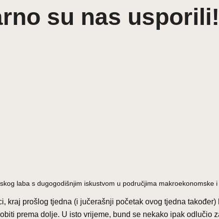
rno su nas usporili
nomskog laba s dugogodišnjim iskustvom u područjima makroekonomske i f
ci, kraj prošlog tjedna (i jučerašnji početak ovog tjedna također
robiti prema dolje. U isto vrijeme, bund se nekako ipak odlučio za 