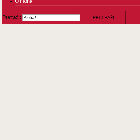
O nama
Pretraži: