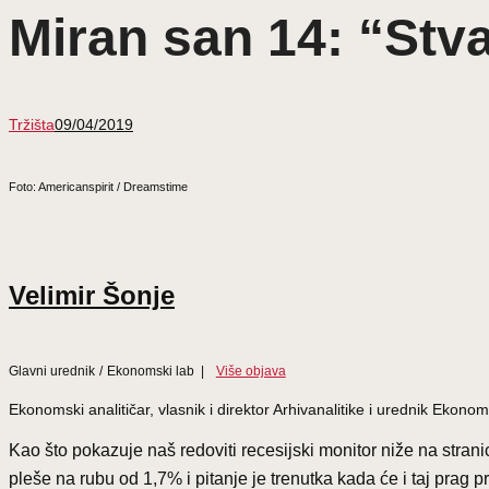
Miran san 14: “Stva
Tržišta
09/04/2019
Foto: Americanspirit / Dreamstime
Velimir Šonje
Glavni urednik
/
Ekonomski lab
|
Više objava
Ekonomski analitičar, vlasnik i direktor Arhivanalitike i urednik Eko
Kao što pokazuje naš redoviti recesijski monitor niže na strani
pleše na rubu od 1,7% i pitanje je trenutka kada će i taj prag p