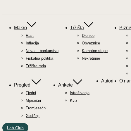
Makro
Tržišta
Bizni
Rast
Dionice
Inflacija
Obveznice
Novac i bankarstvo
Kamatne stope
Fiskalna politika
Nekretnine
Tržište rada
Autori
O na
Pregledi
Ankete
Tjedni
Istraživanja
Mjesečni
Kviz
Tromjesečni
Godišnji
Lab Club