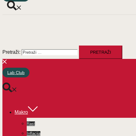
Pretraži:
Lab Club
Makro
Rast
Inflacija