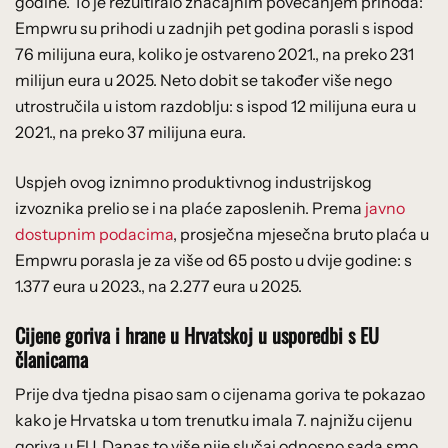
godine. To je rezultiralo značajnim povećanjem prihoda:
Empwru su prihodi u zadnjih pet godina porasli s ispod
76 milijuna eura, koliko je ostvareno 2021., na preko 231
milijun eura u 2025. Neto dobit se također više nego
utrostručila u istom razdoblju: s ispod 12 milijuna eura u
2021., na preko 37 milijuna eura.
Uspjeh ovog iznimno produktivnog industrijskog
izvoznika prelio se i na plaće zaposlenih. Prema
javno
dostupnim podacima
, prosječna mjesečna bruto plaća u
Empwru porasla je za više od 65 posto u dvije godine: s
1.377 eura u 2023., na 2.277 eura u 2025.
Cijene goriva i hrane u Hrvatskoj u usporedbi s EU
članicama
Prije dva tjedna pisao sam o cijenama goriva te pokazao
kako je Hrvatska u tom trenutku imala 7. najnižu cijenu
goriva u EU. Danas to više nije slučaj odnosno sada smo