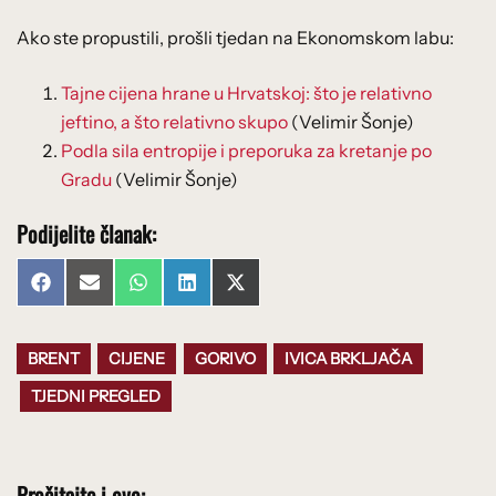
Ako ste propustili, prošli tjedan na Ekonomskom labu:
Tajne cijena hrane u Hrvatskoj: što je relativno
jeftino, a što relativno skupo
(Velimir Šonje)
Podla sila entropije i preporuka za kretanje po
Gradu
(Velimir Šonje)
Podijelite članak:
Share
Share
Share
Share
Share
Facebook
Email
WhatsApp
LinkedIn
X
on
on
on
on
on
(Twitter)
BRENT
CIJENE
GORIVO
IVICA BRKLJAČA
TJEDNI PREGLED
Pročitajte i ovo: