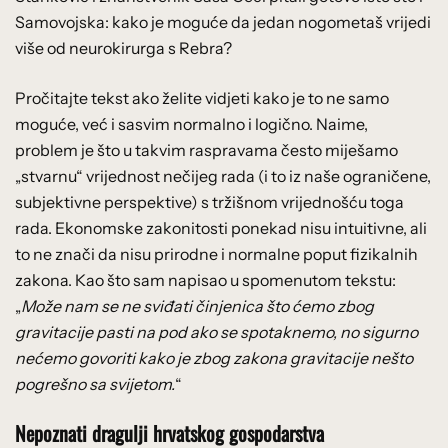
Samovojska: kako je moguće da jedan nogometaš vrijedi
više od neurokirurga s Rebra?
Pročitajte tekst ako želite vidjeti kako je to ne samo
moguće, već i sasvim normalno i logično. Naime,
problem je što u takvim raspravama često miješamo
„stvarnu“ vrijednost nečijeg rada (i to iz naše ograničene,
subjektivne perspektive) s tržišnom vrijednošću toga
rada. Ekonomske zakonitosti ponekad nisu intuitivne, ali
to ne znači da nisu prirodne i normalne poput fizikalnih
zakona. Kao što sam napisao u spomenutom tekstu:
„
Može nam se ne sviđati činjenica što ćemo zbog
gravitacije pasti na pod ako se spotaknemo, no sigurno
nećemo govoriti kako je zbog zakona gravitacije nešto
pogrešno sa svijetom.
“
Nepoznati dragulji hrvatskog gospodarstva