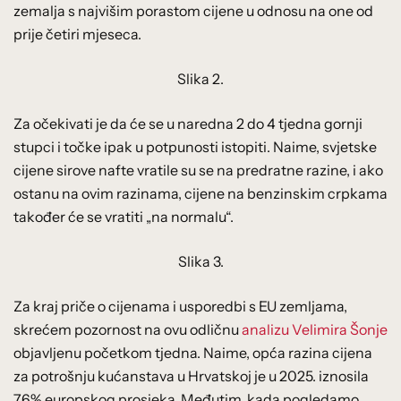
zemalja s najvišim porastom cijene u odnosu na one od
prije četiri mjeseca.
Slika 2.
Za očekivati je da će se u naredna 2 do 4 tjedna gornji
stupci i točke ipak u potpunosti istopiti. Naime, svjetske
cijene sirove nafte vratile su se na predratne razine, i ako
ostanu na ovim razinama, cijene na benzinskim crpkama
također će se vratiti „na normalu“.
Slika 3.
Za kraj priče o cijenama i usporedbi s EU zemljama,
skrećem pozornost na ovu odličnu
analizu Velimira Šonje
objavljenu početkom tjedna. Naime, opća razina cijena
za potrošnju kućanstava u Hrvatskoj je u 2025. iznosila
76% europskog prosjeka. Međutim, kada pogledamo