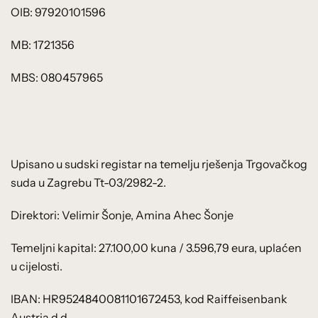
OIB: 97920101596
MB: 1721356
MBS: 080457965
Upisano u sudski registar na temelju rješenja Trgovačkog
suda u Zagrebu Tt-03/2982-2.
Direktori: Velimir Šonje, Amina Ahec Šonje
Temeljni kapital: 27.100,00 kuna / 3.596,79 eura, uplaćen
u cijelosti.
IBAN: HR9524840081101672453, kod Raiffeisenbank
Austria d.d.