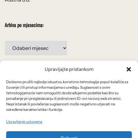
Arhiva po mjesecima:
Arhiva
po
mjesecima:
Upravljajte pristankom
Važne poveznice
Da bismo pružili najbolje iskustvo, koristimo tehnologije poput kolačića za
Uvjeti korištenja
čuvanje i/ili pristup informacijama o uređaju. Suglasnost s ovim
tehnologijama će nam omogućiti da obrađujemo podatke kao što su
Politika privatnosti
ponašanje pri pregledavanju ili jedinstveni ID-ovi na ovoj web stranici.
Nepristanak ili povlačenje suglasnosti može negativno utjecati na
određene karakteristike i funkcije.
Kolačići
Upravljanje uslugama
O nama i usluge