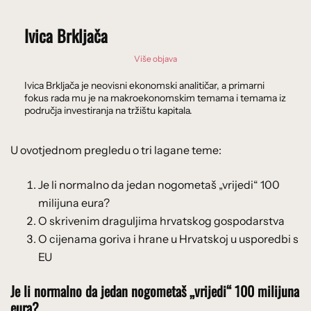
Ivica Brkljača
Više objava
Ivica Brkljača je neovisni ekonomski analitičar, a primarni
fokus rada mu je na makroekonomskim temama i temama iz
područja investiranja na tržištu kapitala.
U ovotjednom pregledu o tri lagane teme:
Je li normalno da jedan nogometaš „vrijedi“ 100
milijuna eura?
O skrivenim draguljima hrvatskog gospodarstva
O cijenama goriva i hrane u Hrvatskoj u usporedbi s
EU
Je li normalno da jedan nogometaš „vrijedi“ 100 milijuna
eura?