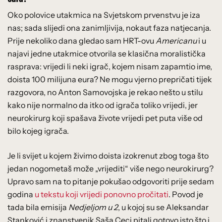
Oko polovice utakmica na Svjetskom prvenstvu je iza
nas; sada slijedi ona zanimljivija, nokaut faza natjecanja.
Prije nekoliko dana gledao sam HRT-ovu
Americanu
i u
najavi jedne utakmice otvorila se klasična moralistička
rasprava: vrijedi li neki igrač, kojem nisam zapamtio ime,
doista 100 milijuna eura? Ne mogu vjerno prepričati tijek
razgovora, no Anton Samovojska je rekao nešto u stilu
kako nije normalno da itko od igrača toliko vrijedi, jer
neurokirurg koji spašava živote vrijedi pet puta više od
bilo kojeg igrača.
Je li svijet u kojem živimo doista izokrenut zbog toga što
jedan nogometaš može „vrijediti“ više nego neurokirurg?
Upravo sam na to pitanje pokušao odgovoriti prije sedam
godina
u tekstu koji vrijedi ponovno pročitati
. Povod je
tada bila emisija
Nedjeljom u 2
, u kojoj su se Aleksandar
Stanković i znanstvenik Saša Ceci pitali gotovo isto što i