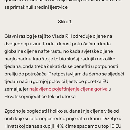
se primaknuli sredini ljestvice.
Slika 1.
Glavni razlog je taj što Vlada RH određuje cijene na
dvotjednoj razini. To ide u korist potrošačima kada
globalne cijene nafte rastu, no kada svjetske cijene
naglo padnu, kao što je to bio slučaj zadnjih nekoliko
tjedana, onda treba čekati da se benefiti u potpunosti
preliju do potrošača. Pretpostavljam da ćemo se sljedeći
tjedan naći u gornjoj polovici ljestvice poretka EU
zemalja, jer
najavljeno pojeftinjenje cijena goriva
u
Hrvatskoj vrijedit će tek od utorka.
Zgodno je pogledati i koliko su današnje cijene više od
onih koje su bile neposredno prije rata u Iranu. Dizel je u
Hrvatskoj danas skuplji 14%, čime spadamo u top 10 EU