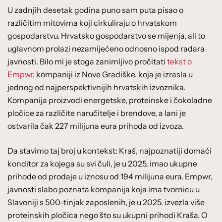
U zadnjih desetak godina puno sam puta pisao o
različitim mitovima koji cirkuliraju o hrvatskom
gospodarstvu. Hrvatsko gospodarstvo se mijenja, ali to
uglavnom prolazi nezamijećeno odnosno ispod radara
javnosti. Bilo mi je stoga zanimljivo pročitati
tekst o
Empwr
, kompaniji iz Nove Gradiške, koja je izrasla u
jednog od najperspektivnijih hrvatskih izvoznika.
Kompanija proizvodi energetske, proteinske i čokoladne
pločice za različite naručitelje i brendove, a lani je
ostvarila čak 227 milijuna eura prihoda od izvoza.
Da stavimo taj broj u kontekst: Kraš, najpoznatiji domaći
konditor za kojega su svi čuli, je u 2025. imao ukupne
prihode od prodaje u iznosu od 194 milijuna eura. Empwr,
javnosti slabo poznata kompanija koja ima tvornicu u
Slavoniji s 500-tinjak zaposlenih, je u 2025. izvezla više
proteinskih pločica nego što su ukupni prihodi Kraša. O