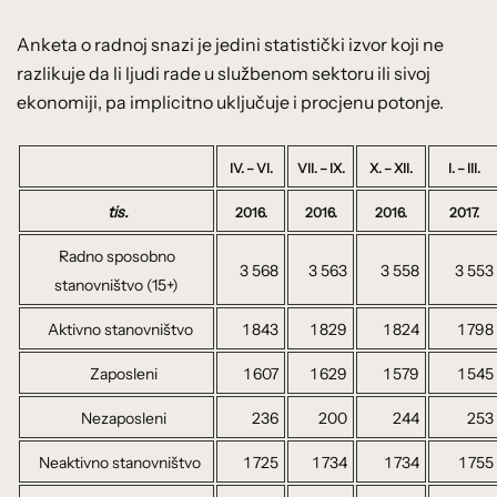
Anketa o radnoj snazi je jedini statistički izvor koji ne
razlikuje da li ljudi rade u službenom sektoru ili sivoj
ekonomiji, pa implicitno uključuje i procjenu potonje.
IV. – VI.
VII. – IX.
X. – XII.
I. – III.
tis.
2016.
2016.
2016.
2017.
Radno sposobno
3 568
3 563
3 558
3 553
stanovništvo (15+)
Aktivno stanovništvo
1 843
1 829
1 824
1 798
Zaposleni
1 607
1 629
1 579
1 545
Nezaposleni
236
200
244
253
Neaktivno stanovništvo
1 725
1 734
1 734
1 755