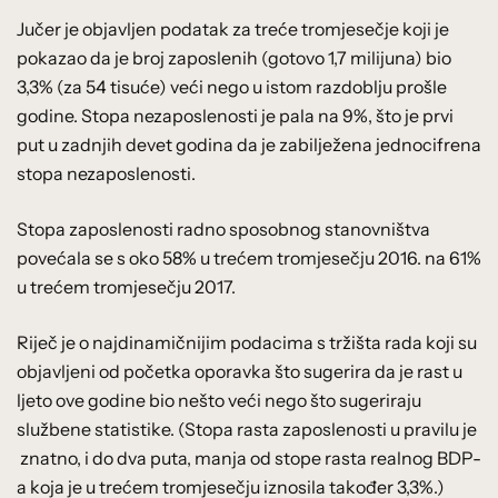
Jučer je objavljen podatak za treće tromjesečje koji je
pokazao da je broj zaposlenih (gotovo 1,7 milijuna) bio
3,3% (za 54 tisuće) veći nego u istom razdoblju prošle
godine. Stopa nezaposlenosti je pala na 9%, što je prvi
put u zadnjih devet godina da je zabilježena jednocifrena
stopa nezaposlenosti.
Stopa zaposlenosti radno sposobnog stanovništva
povećala se s oko 58% u trećem tromjesečju 2016. na 61%
u trećem tromjesečju 2017.
Riječ je o najdinamičnijim podacima s tržišta rada koji su
objavljeni od početka oporavka što sugerira da je rast u
ljeto ove godine bio nešto veći nego što sugeriraju
službene statistike. (Stopa rasta zaposlenosti u pravilu je
znatno, i do dva puta, manja od stope rasta realnog BDP-
a koja je u trećem tromjesečju iznosila također 3,3%.)