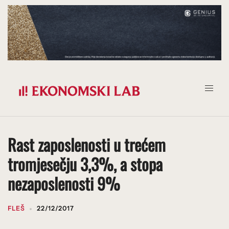
Prijeđi
na
sadržaj
Rast zaposlenosti u trećem
tromjesečju 3,3%, a stopa
nezaposlenosti 9%
FLEŠ
22/12/2017