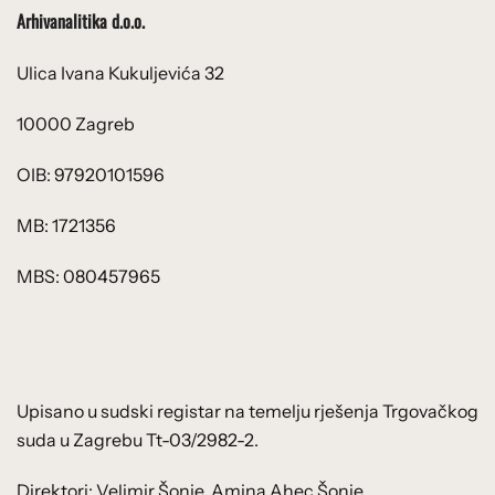
Arhivanalitika d.o.o.
Ulica Ivana Kukuljevića 32
10000 Zagreb
OIB: 97920101596
MB: 1721356
MBS: 080457965
Upisano u sudski registar na temelju rješenja Trgovačkog
suda u Zagrebu Tt-03/2982-2.
Direktori: Velimir Šonje, Amina Ahec Šonje