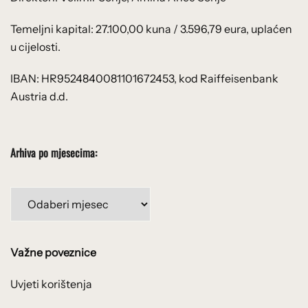
Temeljni kapital: 27.100,00 kuna / 3.596,79 eura, uplaćen
u cijelosti.
IBAN: HR9524840081101672453, kod Raiffeisenbank
Austria d.d.
Arhiva po mjesecima:
Arhiva
po
mjesecima:
Važne poveznice
Uvjeti korištenja