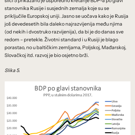
slici 5 prikazano je usporedno kretanje BDP-a po glavi
stanovnika Rusije i susjednih zemalja koje su se
priključile Europskoj uniji. Jasno se uočava kako je Rusija
još devedesetih bila daleko najrazvijenija među njima
(od nekih i dvostruko razvijenija), da bi je do danas sve
redom – pretekle. Životni standard i u Rusiji je blago
porastao, no u baltičkim zemljama, Poljskoj, Mađarskoj,
Slovačkoj itd. razvoj je bio osjetno brži.
Slika 5.