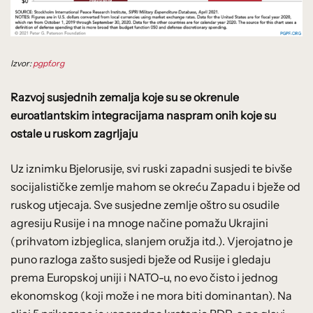
Izvor:
pgpf.org
Razvoj susjednih zemalja koje su se okrenule
euroatlantskim integracijama naspram onih koje su
ostale u ruskom zagrljaju
Uz iznimku Bjelorusije, svi ruski zapadni susjedi te bivše
socijalističke zemlje mahom se okreću Zapadu i bježe od
ruskog utjecaja. Sve susjedne zemlje oštro su osudile
agresiju Rusije i na mnoge načine pomažu Ukrajini
(prihvatom izbjeglica, slanjem oružja itd.). Vjerojatno je
puno razloga zašto susjedi bježe od Rusije i gledaju
prema Europskoj uniji i NATO-u, no evo čisto i jednog
ekonomskog (koji može i ne mora biti dominantan). Na