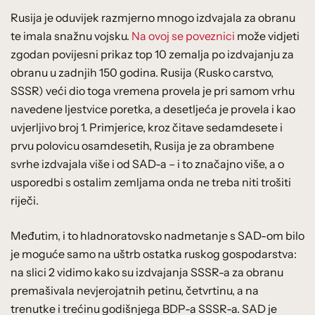
Rusija je oduvijek razmjerno mnogo izdvajala za obranu
te imala snažnu vojsku.
Na ovoj se poveznici
može vidjeti
zgodan povijesni prikaz top 10 zemalja po izdvajanju za
obranu u zadnjih 150 godina. Rusija (Rusko carstvo,
SSSR) veći dio toga vremena provela je pri samom vrhu
navedene ljestvice poretka, a desetljeća je provela i kao
uvjerljivo broj 1. Primjerice, kroz čitave sedamdesete i
prvu polovicu osamdesetih, Rusija je za obrambene
svrhe izdvajala više i od SAD-a – i to značajno više, a o
usporedbi s ostalim zemljama onda ne treba niti trošiti
riječi.
Međutim, i to hladnoratovsko nadmetanje s SAD-om bilo
je moguće samo na uštrb ostatka ruskog gospodarstva:
na slici 2 vidimo kako su izdvajanja SSSR-a za obranu
premašivala nevjerojatnih petinu, četvrtinu, a na
trenutke i trećinu godišnjega BDP-a SSSR-a. SAD je