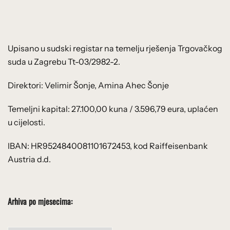
Upisano u sudski registar na temelju rješenja Trgovačkog
suda u Zagrebu Tt-03/2982-2.
Direktori: Velimir Šonje, Amina Ahec Šonje
Temeljni kapital: 27.100,00 kuna / 3.596,79 eura, uplaćen
u cijelosti.
IBAN: HR9524840081101672453, kod Raiffeisenbank
Austria d.d.
Arhiva po mjesecima: