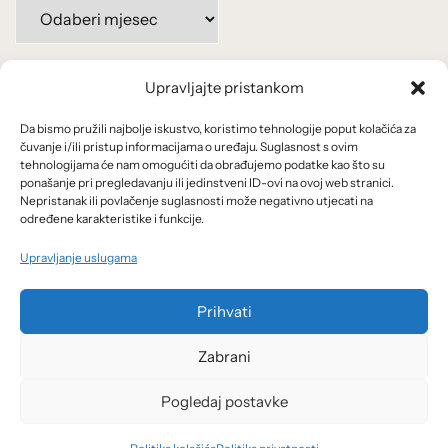
Arhiva
po
mjesecima:
Upravljajte pristankom
Važne poveznice
Da bismo pružili najbolje iskustvo, koristimo tehnologije poput kolačića za
Uvjeti korištenja
čuvanje i/ili pristup informacijama o uređaju. Suglasnost s ovim
tehnologijama će nam omogućiti da obrađujemo podatke kao što su
Politika privatnosti
ponašanje pri pregledavanju ili jedinstveni ID-ovi na ovoj web stranici.
Nepristanak ili povlačenje suglasnosti može negativno utjecati na
određene karakteristike i funkcije.
Kolačići
Upravljanje uslugama
O nama i usluge
Prihvati
Zabrani
Pogledaj postavke
© 2026 Arhivanalitika - Ekonomski lab.