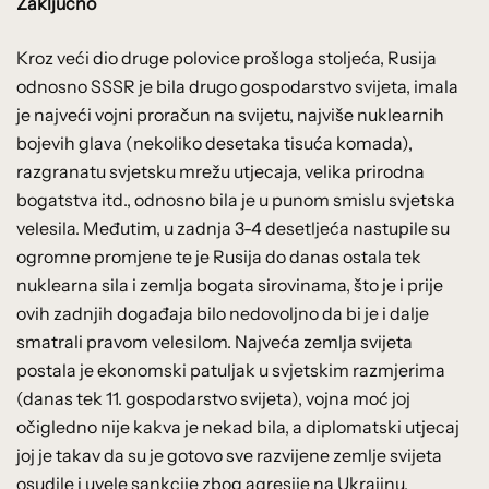
Zaključno
Kroz veći dio druge polovice prošloga stoljeća, Rusija
odnosno SSSR je bila drugo gospodarstvo svijeta, imala
je najveći vojni proračun na svijetu, najviše nuklearnih
bojevih glava (nekoliko desetaka tisuća komada),
razgranatu svjetsku mrežu utjecaja, velika prirodna
bogatstva itd., odnosno bila je u punom smislu svjetska
velesila. Međutim, u zadnja 3-4 desetljeća nastupile su
ogromne promjene te je Rusija do danas ostala tek
nuklearna sila i zemlja bogata sirovinama, što je i prije
ovih zadnjih događaja bilo nedovoljno da bi je i dalje
smatrali pravom velesilom. Najveća zemlja svijeta
postala je ekonomski patuljak u svjetskim razmjerima
(danas tek 11. gospodarstvo svijeta), vojna moć joj
očigledno nije kakva je nekad bila, a diplomatski utjecaj
joj je takav da su je gotovo sve razvijene zemlje svijeta
osudile i uvele sankcije zbog agresije na Ukrajinu,