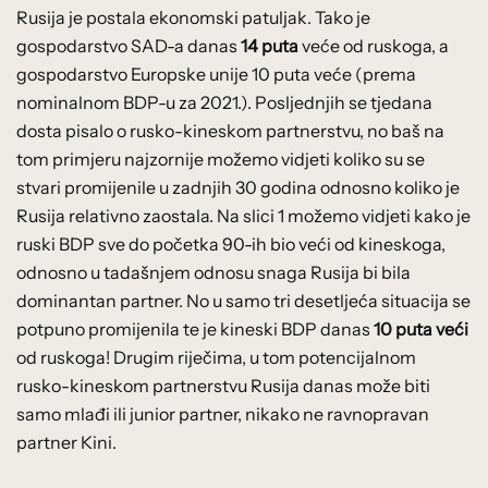
Rusija je postala ekonomski patuljak. Tako je
gospodarstvo SAD-a danas
14 puta
veće od ruskoga, a
gospodarstvo Europske unije 10 puta veće (prema
nominalnom BDP-u za 2021.). Posljednjih se tjedana
dosta pisalo o rusko-kineskom partnerstvu, no baš na
tom primjeru najzornije možemo vidjeti koliko su se
stvari promijenile u zadnjih 30 godina odnosno koliko je
Rusija relativno zaostala. Na slici 1 možemo vidjeti kako je
ruski BDP sve do početka 90-ih bio veći od kineskoga,
odnosno u tadašnjem odnosu snaga Rusija bi bila
dominantan partner. No u samo tri desetljeća situacija se
potpuno promijenila te je kineski BDP danas
10 puta veći
od ruskoga! Drugim riječima, u tom potencijalnom
rusko-kineskom partnerstvu Rusija danas može biti
samo mlađi ili junior partner, nikako ne ravnopravan
partner Kini.