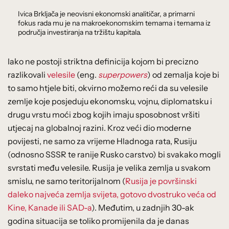
Ivica Brkljača je neovisni ekonomski analitičar, a primarni
fokus rada mu je na makroekonomskim temama i temama iz
područja investiranja na tržištu kapitala.
Iako ne postoji striktna definicija kojom bi precizno
razlikovali
velesile
(eng.
superpowers
) od zemalja koje bi
to samo htjele biti, okvirno možemo reći da su velesile
zemlje koje posjeduju ekonomsku, vojnu, diplomatsku i
drugu vrstu moći zbog kojih imaju sposobnost vršiti
utjecaj na globalnoj razini. Kroz veći dio moderne
povijesti, ne samo za vrijeme Hladnoga rata, Rusiju
(odnosno SSSR te ranije Rusko carstvo) bi svakako mogli
svrstati među velesile. Rusija je velika zemlja u svakom
smislu, ne samo teritorijalnom (
Rusija je površinski
daleko najveća zemlja svijeta, gotovo dvostruko veća od
Kine, Kanade ili SAD-a
). Međutim, u zadnjih 30-ak
godina situacija se toliko promijenila da je danas