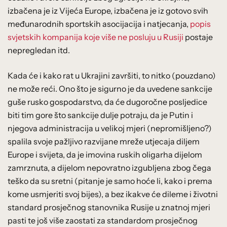
izbačena je iz Vijeća Europe, izbačena je iz gotovo svih
međunarodnih sportskih asocijacija i natjecanja,
popis
svjetskih kompanija koje više ne posluju u Rusiji
postaje
nepregledan itd.
Kada će i kako rat u Ukrajini završiti, to nitko (pouzdano)
ne može reći. Ono što je sigurno je da uvedene sankcije
guše rusko gospodarstvo, da će dugoročne posljedice
biti tim gore što sankcije dulje potraju, da je Putin i
njegova administracija u velikoj mjeri (nepromišljeno?)
spalila svoje pažljivo razvijane mreže utjecaja diljem
Europe i svijeta, da je imovina ruskih oligarha dijelom
zamrznuta, a dijelom nepovratno izgubljena zbog čega
teško da su sretni (pitanje je samo hoće li, kako i prema
kome usmjeriti svoj bijes), a bez ikakve će dileme i životni
standard prosječnog stanovnika Rusije u znatnoj mjeri
pasti te još više zaostati za standardom prosječnog