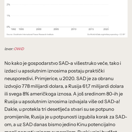
Izvor:
OWiD
No kako je gospodarstvo SAD-a višestruko veće, tako i
izdaci u apsolutnim iznosima postaju praktički
neusporedivi. Primjerice, u 2020. SAD je za obranu
izdvojio 778 milijardi dolara, a Rusija 61,7 milijardi dolara
ili svega 8% američkoga iznosa. A još sredinom 80-ih je
Rusija u apsolutnim iznosima izdvajala više od SAD-a!
Dakle, u protekla tri desetljeća stvari su se potpuno
promijenile, Rusija je u potpunosti izgubila korak za SAD-
om, a uz SAD danas bismo jedino Kinu potencijalno