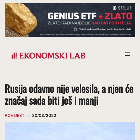
Prijeđi
na
sadržaj
Rusija odavno nije velesila, a njen će
značaj sada biti još i manji
POVIJEST
20/03/2022