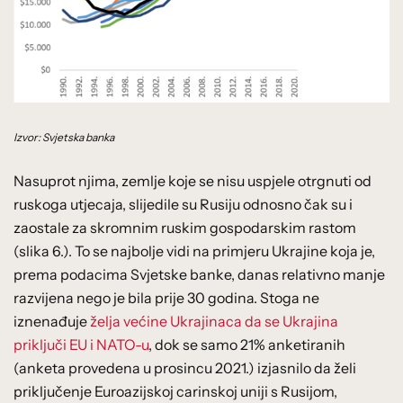
Izvor: Svjetska banka
Nasuprot njima, zemlje koje se nisu uspjele otrgnuti od
ruskoga utjecaja, slijedile su Rusiju odnosno čak su i
zaostale za skromnim ruskim gospodarskim rastom
(slika 6.). To se najbolje vidi na primjeru Ukrajine koja je,
prema podacima Svjetske banke, danas relativno manje
razvijena nego je bila prije 30 godina. Stoga ne
iznenađuje
želja većine Ukrajinaca da se Ukrajina
priključi EU i NATO-u
, dok se samo 21% anketiranih
(anketa provedena u prosincu 2021.) izjasnilo da želi
priključenje Euroazijskoj carinskoj uniji s Rusijom,