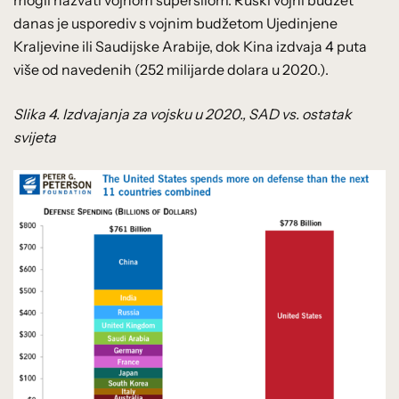
mogli nazvati vojnom supersilom. Ruski vojni budžet
danas je usporediv s vojnim budžetom Ujedinjene
Kraljevine ili Saudijske Arabije, dok Kina izdvaja 4 puta
više od navedenih (252 milijarde dolara u 2020.).
Slika 4. Izdvajanja za vojsku u 2020., SAD vs. ostatak
svijeta