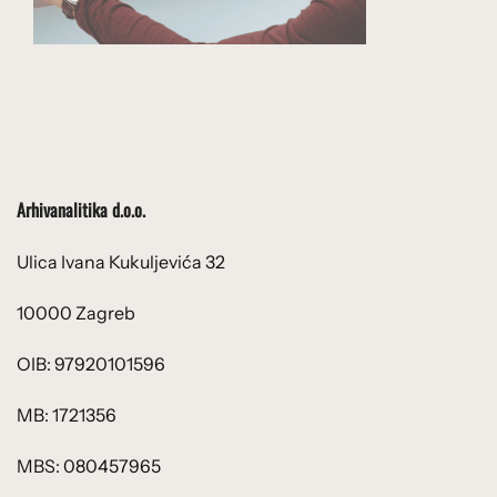
Arhivanalitika d.o.o.
Ulica Ivana Kukuljevića 32
10000 Zagreb
OIB: 97920101596
MB: 1721356
MBS: 080457965