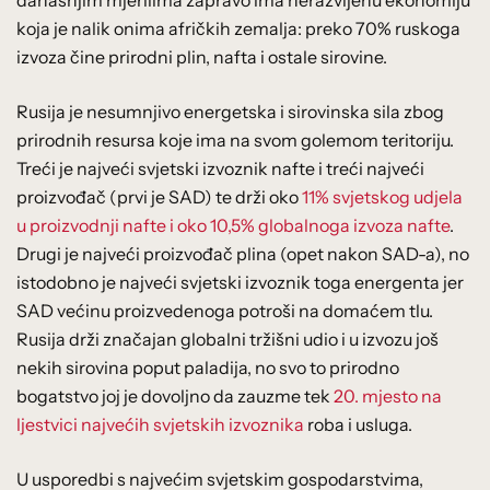
današnjim mjerilima zapravo ima nerazvijenu ekonomiju
koja je nalik onima afričkih zemalja: preko 70% ruskoga
izvoza čine prirodni plin, nafta i ostale sirovine.
Rusija je nesumnjivo energetska i sirovinska sila zbog
prirodnih resursa koje ima na svom golemom teritoriju.
Treći je najveći svjetski izvoznik nafte i treći najveći
proizvođač (prvi je SAD) te drži oko
11% svjetskog udjela
u proizvodnji nafte i oko 10,5% globalnoga izvoza nafte
.
Drugi je najveći proizvođač plina (opet nakon SAD-a), no
istodobno je najveći svjetski izvoznik toga energenta jer
SAD većinu proizvedenoga potroši na domaćem tlu.
Rusija drži značajan globalni tržišni udio i u izvozu još
nekih sirovina poput paladija, no svo to prirodno
bogatstvo joj je dovoljno da zauzme tek
20. mjesto na
ljestvici najvećih svjetskih izvoznika
roba i usluga.
U usporedbi s najvećim svjetskim gospodarstvima,