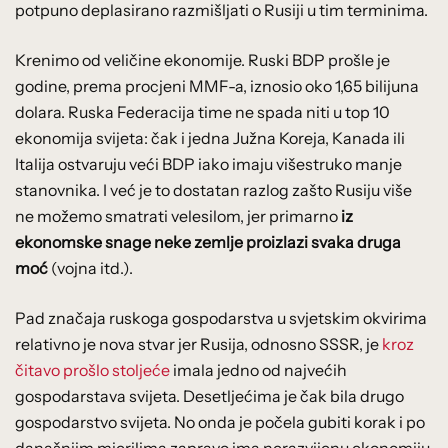
potpuno deplasirano razmišljati o Rusiji u tim terminima.
Krenimo od veličine ekonomije. Ruski BDP prošle je
godine, prema procjeni MMF-a, iznosio oko 1,65 bilijuna
dolara. Ruska Federacija time ne spada niti u top 10
ekonomija svijeta: čak i jedna Južna Koreja, Kanada ili
Italija ostvaruju veći BDP iako imaju višestruko manje
stanovnika. I već je to dostatan razlog zašto Rusiju više
ne možemo smatrati velesilom, jer primarno
iz
ekonomske snage neke zemlje proizlazi svaka druga
moć
(vojna itd.).
Pad značaja ruskoga gospodarstva u svjetskim okvirima
relativno je nova stvar jer Rusija, odnosno SSSR, je
kroz
čitavo prošlo stoljeće
imala jedno od najvećih
gospodarstava svijeta. Desetljećima je čak bila drugo
gospodarstvo svijeta. No onda je počela gubiti korak i po