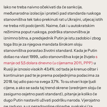
Iako ne treba naivno očekivati da će sankcije,
međunarodna izolacija i prateći pad standarda ruskoga
stanovništva tek tako prekinuti rat u Ukrajini, utjecaj istih
ne treba niti podcijeniti. Naime, čak i u autokratskim
režimima poput ruskoga, podrška stanovništva je
iznimno bitna, a predsjednik Putin je istu zadobio i zbog
toga što je za njegova mandata širokom sloju
stanovništva porastao životni standard. Kada je Putin
došao na vlast 1999., udio stanovništva koje je živjelo
s
manje od 5,5 dolara dnevno (u cijenama 2011., PPP)
u
Rusiji je iznosio visokih 43,4%; od tada je krenuo oštar i
kontinuiran pad te je prema posljednjima podacima za
2018. taj udio pao na svega 3,7%. To su stvari koje ljudi
cijene, a ako se sada taj trend okrene (srednjem sloju će
zasigurno osjetno pasti standard), pitanje je koliko će
dugo Putin nastaviti uživati podršku naroda. Vjerojatno
ne zadugo, a uz nezadovoljne oligarhe, svakakvi (za