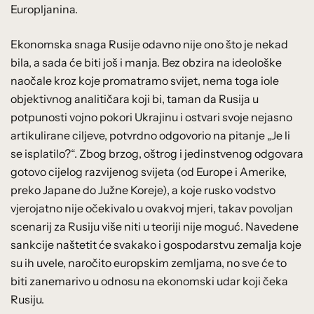
Europljanina.
Ekonomska snaga Rusije odavno nije ono što je nekad
bila, a sada će biti još i manja. Bez obzira na ideološke
naočale kroz koje promatramo svijet, nema toga iole
objektivnog analitičara koji bi, taman da Rusija u
potpunosti vojno pokori Ukrajinu i ostvari svoje nejasno
artikulirane ciljeve, potvrdno odgovorio na pitanje „Je li
se isplatilo?“. Zbog brzog, oštrog i jedinstvenog odgovara
gotovo cijelog razvijenog svijeta (od Europe i Amerike,
preko Japane do Južne Koreje), a koje rusko vodstvo
vjerojatno nije očekivalo u ovakvoj mjeri, takav povoljan
scenarij za Rusiju više niti u teoriji nije moguć. Navedene
sankcije naštetit će svakako i gospodarstvu zemalja koje
su ih uvele, naročito europskim zemljama, no sve će to
biti zanemarivo u odnosu na ekonomski udar koji čeka
Rusiju.