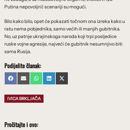
Putina nepovoljni) scenariji su mogući.
Bilo kako bilo, opet će pokazati točnom ona izreka kako u
ratu nema pobjednika, samo većih ili manjih gubitnika.
No, uz patnje ukrajinskoga naroda koji trpi posljedice
ruske vojne agresije, najveći će gubitnik nesumnjivo biti
sama Rusija.
Podijelite članak:
Share
Share
Share
Share
Share
Facebook
Email
WhatsApp
LinkedIn
X
on
on
on
on
on
(Twitter)
IVICA BRKLJAČA
Pročitajte i ovo: