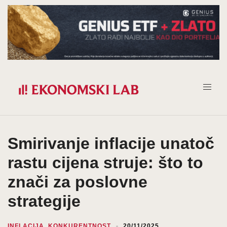
Prijeđi
na
sadržaj
Smirivanje inflacije unatoč
rastu cijena struje: što to
znači za poslovne
strategije
INFLACIJA
,
KONKURENTNOST
20/11/2025