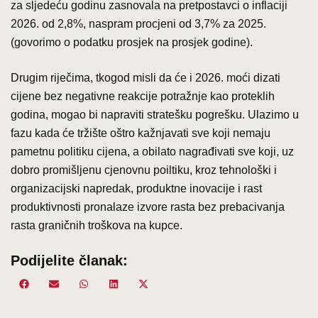
za sljedeću godinu zasnovala na pretpostavci o inflaciji
2026. od 2,8%, naspram procjeni od 3,7% za 2025.
(govorimo o podatku prosjek na prosjek godine).
Drugim riječima, tkogod misli da će i 2026. moći dizati
cijene bez negativne reakcije potražnje kao proteklih
godina, mogao bi napraviti stratešku pogrešku. Ulazimo u
fazu kada će tržište oštro kažnjavati sve koji nemaju
pametnu politiku cijena, a obilato nagrađivati sve koji, uz
dobro promišljenu cjenovnu poiltiku, kroz tehnološki i
organizacijski napredak, produktne inovacije i rast
produktivnosti pronalaze izvore rasta bez prebacivanja
rasta graničnih troškova na kupce.
Podijelite članak:
Share
Share
Share
Share
Share
Facebook
Email
WhatsApp
LinkedIn
X
on
on
on
on
on
(Twitter)