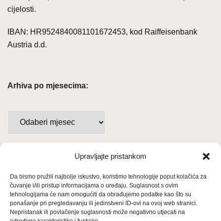
cijelosti.
IBAN: HR9524840081101672453, kod Raiffeisenbank
Austria d.d.
Arhiva po mjesecima:
Arhiva
po
mjesecima:
Upravljajte pristankom
Važne poveznice
Da bismo pružili najbolje iskustvo, koristimo tehnologije poput kolačića za
Uvjeti korištenja
čuvanje i/ili pristup informacijama o uređaju. Suglasnost s ovim
tehnologijama će nam omogućiti da obrađujemo podatke kao što su
Politika privatnosti
ponašanje pri pregledavanju ili jedinstveni ID-ovi na ovoj web stranici.
Nepristanak ili povlačenje suglasnosti može negativno utjecati na