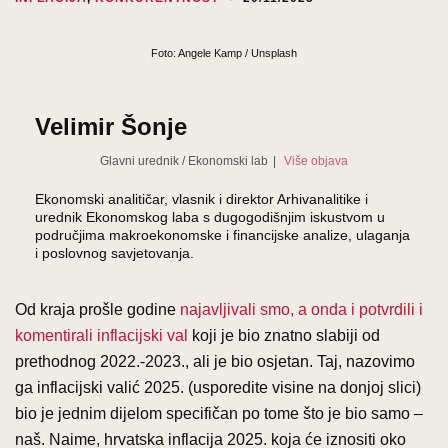
Foto: Angele Kamp / Unsplash
Velimir Šonje
Glavni urednik
/
Ekonomski lab
|
Više objava
Ekonomski analitičar, vlasnik i direktor Arhivanalitike i
urednik Ekonomskog laba s dugogodišnjim iskustvom u
područjima makroekonomske i financijske analize, ulaganja
i poslovnog savjetovanja.
Od kraja prošle godine
najavljivali smo, a onda i potvrdili i
komentirali inflacijski val
koji je bio znatno slabiji od
prethodnog 2022.-2023., ali je bio osjetan. Taj, nazovimo
ga inflacijski valić 2025. (usporedite visine na donjoj slici)
bio je jednim dijelom specifičan po tome što je bio samo –
naš. Naime, hrvatska inflacija 2025. koja će iznositi oko