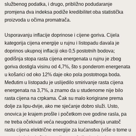
službenog podatka, i drugo, približno podudaranje
promjena dva indeksa podiže kredibilitet oba statistička
proizvoda u očima promatrača.
Usporavanju inflacije doprinose i cijene goriva. Cijela
kategorija cijena energije u rujnu i listopadu davala je
doprinos ukupnoj inflaciji oko 0,5 postotnih bodova;
godišnja stopa rasta cijena energenata u rujnu je zbog
goriva dostigla visinu od 4,7%, što s ponderom energenata
u košarici od oko 12% daje oko pola postotnoga boda.
Međutim u listopadu je uslijedilo smirivanje rasta cijena
energenata na 3,7%, a znamo da u studenome nije bilo
rasta cijena na crpkama. Čak su malo korigirane prema
dolje za lipu-dvije, ako me sjećanje dobro služi. Usto,
onovica je krajem prošle i početkom ove godine rasla, pa
ne treba očekivati veća neugodna iznenađenja unatoč
rastu cijena električne energije za kućanstva (više o tome u