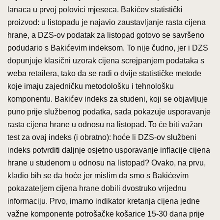
lanaca u prvoj polovici mjeseca. Bakićev statistički
proizvod: u listopadu je najavio zaustavljanje rasta cijena
hrane, a DZS-ov podatak za listopad gotovo se savršeno
podudario s Bakićevim indeksom. To nije čudno, jer i DZS
dopunjuje klasični uzorak cijena screjpanjem podataka s
weba retailera, tako da se radi o dvije statističke metode
koje imaju zajedničku metodološku i tehnološku
komponentu. Bakićev indeks za studeni, koji se objavljuje
puno prije službenog podatka, sada pokazuje usporavanje
rasta cijena hrane u odnosu na listopad. To će biti važan
test za ovaj indeks (i obratno): hoće li DZS-ov službeni
indeks potvrditi daljnje osjetno usporavanje inflacije cijena
hrane u studenom u odnosu na listopad? Ovako, na prvu,
kladio bih se da hoće jer mislim da smo s Bakićevim
pokazateljem cijena hrane dobili dvostruko vrijednu
informaciju. Prvo, imamo indikator kretanja cijena jedne
važne komponente potrošačke košarice 15-30 dana prije