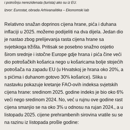
i potrošnju nerezidenata (turista) ako su iz EU.
Izvor: Eurostat, obrada Arhivanalitika – Ekonomski lab
Relativno snažan doprinos cijena hrane, pića i duhana
inflaciji u 2025. možemo podijeliti na dva dijela. Jedan dio
je nastao zbog prelijevanja rasta cijena hrane sa
svjetskoga tržišta. Pritisak se posebno snažno osjetio
širom srednje i istočne Europe gdje hrana i pića čine veći
dio potrošačkih košarica nego u košaricama bolje stojećih
potrošača na zapadu EU (u Hrvatskoj je hrana oko 20%, a
s pićima i duhanom gotovo 30% košarice). Slika u
nastavku pokazuje kretanje FAO-ovih indeksa svjetskih
cijena hrane: sredinom 2025. godine indeks je bio oko 6%
veći nego sredinom 2024. No, već u rujnu ove godine rast
cijena smanjio se na oko 3% u odnosu na rujan 2024., a u
listopadu 2025. cijene prehrambenih sirovina vratile su se
na razinu iz listopada prošle godine: