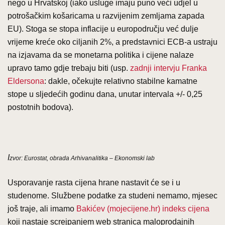
nego u Hrvatskoj (iako usluge imaju puno veći udjel u
potrošačkim košaricama u razvijenim zemljama zapada
EU). Stoga se stopa inflacije u europodručju već dulje
vrijeme kreće oko ciljanih 2%, a predstavnici ECB-a ustraju
na izjavama da se monetarna politika i cijene nalaze
upravo tamo gdje trebaju biti (usp.
zadnji intervju Franka
Eldersona
: dakle, očekujte relativno stabilne kamatne
stope u sljedećih godinu dana, unutar intervala +/- 0,25
postotnih bodova).
I
zvor: Eurostat, obrada Arhivanalitika – Ekonomski lab
Usporavanje rasta cijena hrane nastavit će se i u
studenome. Službene podatke za studeni nemamo, mjesec
još traje, ali imamo
Bakićev (mojecijene.hr) indeks cijena
koji nastaje screjpanjem web stranica maloprodajnih