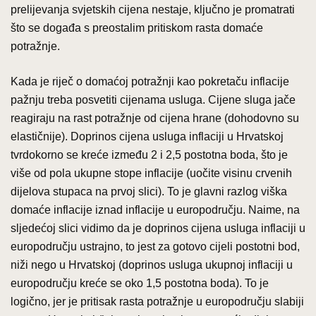
prelijevanja svjetskih cijena nestaje, ključno je promatrati
što se događa s preostalim pritiskom rasta domaće
potražnje.
Kada je riječ o domaćoj potražnji kao pokretaču inflacije
pažnju treba posvetiti cijenama usluga. Cijene sluga jače
reagiraju na rast potražnje od cijena hrane (dohodovno su
elastičnije). Doprinos cijena usluga inflaciji u Hrvatskoj
tvrdokorno se kreće između 2 i 2,5 postotna boda, što je
više od pola ukupne stope inflacije (uočite visinu crvenih
dijelova stupaca na prvoj slici). To je glavni razlog viška
domaće inflacije iznad inflacije u europodručju. Naime, na
sljedećoj slici vidimo da je doprinos cijena usluga inflaciji u
europodručju ustrajno, to jest za gotovo cijeli postotni bod,
niži nego u Hrvatskoj (doprinos usluga ukupnoj inflaciji u
europodručju kreće se oko 1,5 postotna boda). To je
logično, jer je pritisak rasta potražnje u europodručju slabiji