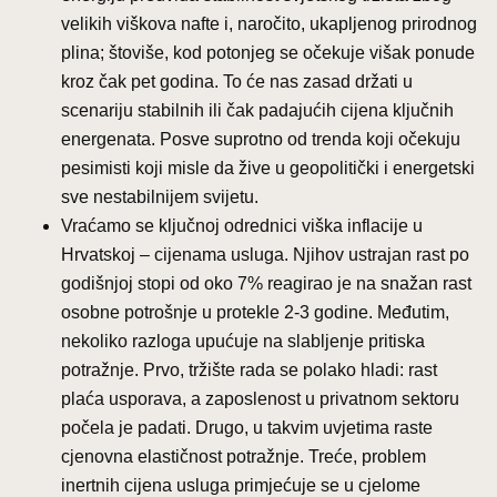
velikih viškova nafte i, naročito, ukapljenog prirodnog
plina; štoviše, kod potonjeg se očekuje višak ponude
kroz čak pet godina. To će nas zasad držati u
scenariju stabilnih ili čak padajućih cijena ključnih
energenata. Posve suprotno od trenda koji očekuju
pesimisti koji misle da žive u geopolitički i energetski
sve nestabilnijem svijetu.
Vraćamo se ključnoj odrednici viška inflacije u
Hrvatskoj – cijenama usluga. Njihov ustrajan rast po
godišnjoj stopi od oko 7% reagirao je na snažan rast
osobne potrošnje u protekle 2-3 godine. Međutim,
nekoliko razloga upućuje na slabljenje pritiska
potražnje. Prvo, tržište rada se polako hladi: rast
plaća usporava, a zaposlenost u privatnom sektoru
počela je padati. Drugo, u takvim uvjetima raste
cjenovna elastičnost potražnje. Treće, problem
inertnih cijena usluga primjećuje se u cjelome