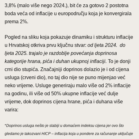
3,8% (malo više nego 2024.), bit će za gotovo 2 postotna
boda veća od inflacije u europodručju koja je konvergirala
prema 2%.
Pogled na sliku koja pokazuje dinamiku i strukturu inflacije
u Hrvatskoj otkriva prvu ključnu stvar:
od ljeta 2024. do
ljeta 2025. trajalo je razdoblje povećanja doprinosa
kategorije hrana, pića i duhan ukupnoj inflaciji.
To je donji
crni dio stupića. Značajniji doprinos dolazio je i od cijena
usluga (crveni dio), no taj dio nije se puno mijenjao već
neko vrijeme. Usluge generiraju malo više od 2% inflacije
na godinu, ili više od 50% ukupne inflacije već dulje
vrijeme, dok doprinos cijena hrane, pića i duhana više
varira:
*
Doprinos usluga nešto je slabiji u domaćem indeksu cijena jer ovo što
gledamo je takozvani HICP – inflacija koja u pondere za računanje uključuje