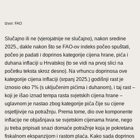
Izvor: FAO
Slučajno ili ne (vjerojatnije ne slučajno), nakon sredine
2025., dakle nakon što se FAO-ov indeks počeo spuštati,
počeo je padati i doprinos kategorije cijena hrane, pića i
duhana inflaciji u Hrvatskoj (to se vidi na prvoj slici na
početku teksta skroz desno). Na vrhuncu doprinosa ove
kategorije cijena inflaciji (srpanj 2025.) godišnji rast je
iznosio oko 7% (s uključenim pićima i duhanom), i taj rast –
koji je išao iznad tempa rasta svjetskih cijena hrane –
uglavnom je nastao zbog kategorije pića čije su cijene
osjetljivije na potražnju. Prema tome, dio ove komponente
inflacije ne objašnjava se svjetskim cijenama hrane, nego
ju treba pripisati snazi domaće potražnje koja je pokretana
fiskalnom ekspanzijom i rastom plaća. Kako sada doprinos