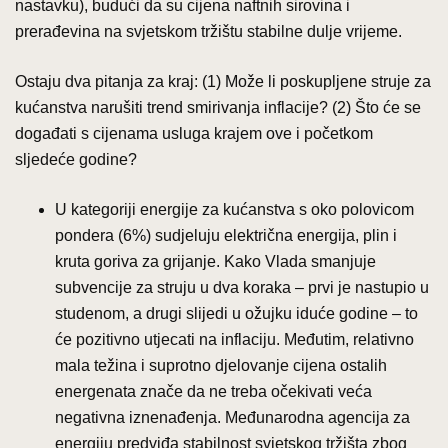
nastavku), budući da su cijena naftnih sirovina i
prerađevina na svjetskom tržištu stabilne dulje vrijeme.
Ostaju dva pitanja za kraj: (1) Može li poskupljene struje za
kućanstva narušiti trend smirivanja inflacije? (2) Što će se
događati s cijenama usluga krajem ove i početkom
sljedeće godine?
U kategoriji energije za kućanstva s oko polovicom
pondera (6%) sudjeluju električna energija, plin i
kruta goriva za grijanje. Kako Vlada smanjuje
subvencije za struju u dva koraka – prvi je nastupio u
studenom, a drugi slijedi u ožujku iduće godine – to
će pozitivno utjecati na inflaciju. Međutim, relativno
mala težina i suprotno djelovanje cijena ostalih
energenata znače da ne treba očekivati veća
negativna iznenađenja. Međunarodna agencija za
energiju predviđa stabilnost svjetskog tržišta zbog