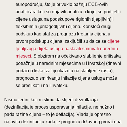
europodručju, što je privuklo pažnju ECB-ovih
analitičara koji su objavili analizu u kojoj su podijelili
cijene usluga na podskupove rigidnih (ljepljivih) i
fleksibilnih (prilagodljivih) cijena. Koristeći drugi
podskup kao alat za prognozu kretanja cijena u
prvom podskupu cijena, zaključili su da će se
cijene
ljepljivoga dijela usluga nastaviti smirivati narednih
mjeseci
. S obzirom na očekivano slabljenje pritisaka
potražnje u narednim mjesecima u Hrvatskoj (dnevni
podaci o fiskalizaciji ukazuju na slabljenje rasta),
prognoza o smirivanju inflacije cijena usluga može
se preslikati i na Hrvatsku.
Nismo jedini koji mislimo da slijedi dezinflacija
(dezinflacija je proces usporavanja inflacije, ne nužno i
pada razine cijena – to je deflacija). Vlada je oprezno
najavila dezinflaciju kada je prognozu državnog proračuna