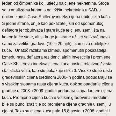
jedan od čimbenika koji utječu na cijene nekretnina. Stoga
se u analizama kretanja na tržištu nekretnina u SAD-u
obično koristi Case-Shillerov indeks cijena obiteljskih kuća.
S jedne strane, on je kao pokazatelj širi od spomenutog
deflatora jer obuhvaća i stare kuće te cijenu zemljišta na
kojem kuće stoje, ali s druge je strane uži jer se izračunava
samo za velike gradove (10 ili 20 njih) i samo za obiteljske
kuće. Unatoč razlikama između spomenutih pokazatelja,
između rasta deflatora rezidencijalnih investicija i promjene
Case-Shillerova indeksa cijena kuća postoji relativno čvrsta
statistička veza, kao što pokazuje slika 3. Visoke stope rasta
građevinskih cijena sredinom 2000-ih godina podudaraju se
s visokim stopama rasta cijena kuća, dok se opadanje cijena
gradnje u 2008. i 2009. godini podudara s opadanjem cijena
kuća. Promjene cijena kuća u velikim gradovima, međutim,
bile su puno izrazitije od promjena cijena gradnje u zemlji u
cjelini. Tako su cijene kuća pale 15,8 posto u 2008. godini i