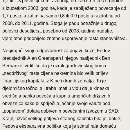
1,2 ili 1,3 posto tijekom razdoblja od 2001. do 2007. godine,
s izuzetkom 2003. godine, kada je zabilježeno povećanje od
1,7 posto, a zatim na samo 0,8 ili 0,9 posto u razdoblju od
2008. do 2011. godine. Stoga je padu potražnje u drugoj
polovici desetljeća, posebno od 2008. godine nadalje,
vjerojatno pridonijelo znatno usporavanje rasta stanovništva.
Negirajući svoju odgovornost za pojavu krize, Fedov
predsjednik Alan Greenspan i njegov nasljednik Ben
Bernanke tvrdili su da je uzrok građevinskog buma i
„neodrživog“ rasta cijena nekretnina bio velik priljev
financijskog kapitala iz Kine i drugih zemalja. To je
djelomično točno, ali treba imati u vidu da je kineska
središnja banka povećala kupnju američkih državnih
obveznica kako bi spriječila jačanje svoje valute pod
„poplavom“ dolara dobivenih povećanim izvozom u SAD.
Krajnji izvor velikog priljeva stranog kapitala bila je, dakle,
Fedova ekspanzivna politika koja je stimulirala domaću