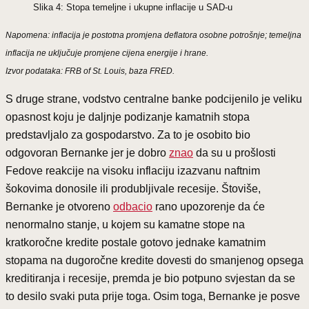
Slika 4: Stopa temeljne i ukupne inflacije u SAD-u
Napomena: inflacija je postotna promjena deflatora osobne potrošnje; temeljna
inflacija ne uključuje promjene cijena energije i hrane.
Izvor podataka: FRB of St. Louis, baza FRED.
S druge strane, vodstvo centralne banke podcijenilo je veliku
opasnost koju je daljnje podizanje kamatnih stopa
predstavljalo za gospodarstvo. Za to je osobito bio
odgovoran Bernanke jer je dobro
znao
da su u prošlosti
Fedove reakcije na visoku inflaciju izazvanu naftnim
šokovima donosile ili produbljivale recesije. Štoviše,
Bernanke je otvoreno
odbacio
rano upozorenje da će
nenormalno stanje, u kojem su kamatne stope na
kratkoročne kredite postale gotovo jednake kamatnim
stopama na dugoročne kredite dovesti do smanjenog opsega
kreditiranja i recesije, premda je bio potpuno svjestan da se
to desilo svaki puta prije toga. Osim toga, Bernanke je posve