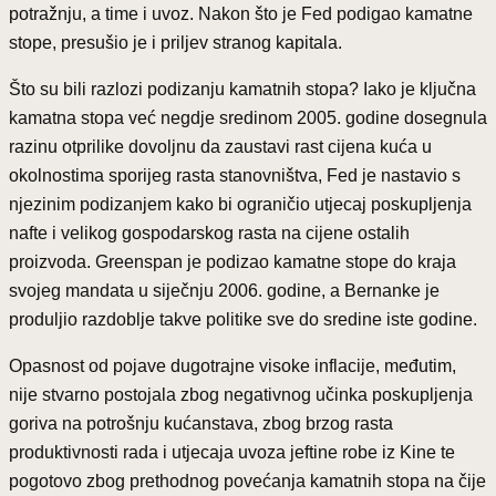
potražnju, a time i uvoz. Nakon što je Fed podigao kamatne
stope, presušio je i priljev stranog kapitala.
Što su bili razlozi podizanju kamatnih stopa? Iako je ključna
kamatna stopa već negdje sredinom 2005. godine dosegnula
razinu otprilike dovoljnu da zaustavi rast cijena kuća u
okolnostima sporijeg rasta stanovništva, Fed je nastavio s
njezinim podizanjem kako bi ograničio utjecaj poskupljenja
nafte i velikog gospodarskog rasta na cijene ostalih
proizvoda. Greenspan je podizao kamatne stope do kraja
svojeg mandata u siječnju 2006. godine, a Bernanke je
produljio razdoblje takve politike sve do sredine iste godine.
Opasnost od pojave dugotrajne visoke inflacije, međutim,
nije stvarno postojala zbog negativnog učinka poskupljenja
goriva na potrošnju kućanstava, zbog brzog rasta
produktivnosti rada i utjecaja uvoza jeftine robe iz Kine te
pogotovo zbog prethodnog povećanja kamatnih stopa na čije