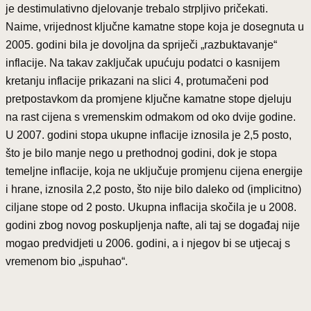
je destimulativno djelovanje trebalo strpljivo pričekati.
Naime, vrijednost ključne kamatne stope koja je dosegnuta u
2005. godini bila je dovoljna da spriječi „razbuktavanje“
inflacije. Na takav zaključak upućuju podatci o kasnijem
kretanju inflacije prikazani na slici 4, protumačeni pod
pretpostavkom da promjene ključne kamatne stope djeluju
na rast cijena s vremenskim odmakom od oko dvije godine.
U 2007. godini stopa ukupne inflacije iznosila je 2,5 posto,
što je bilo manje nego u prethodnoj godini, dok je stopa
temeljne inflacije, koja ne uključuje promjenu cijena energije
i hrane, iznosila 2,2 posto, što nije bilo daleko od (implicitno)
ciljane stope od 2 posto. Ukupna inflacija skočila je u 2008.
godini zbog novog poskupljenja nafte, ali taj se događaj nije
mogao predvidjeti u 2006. godini, a i njegov bi se utjecaj s
vremenom bio „ispuhao“.