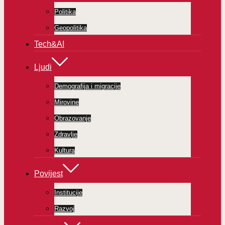
Politika
Geopolitika
Tech&AI
Ljudi
Demografija i migracije
Mirovine
Obrazovanje
Zdravlje
Kultura
Povijest
Institucije
Razvoj