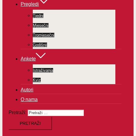
Pregledi
Tjedni
Mjesečni
Tromjesečni
Godišnji
Ankete
Istraživanja
Kviz
Autori
O nama
Pretraži: