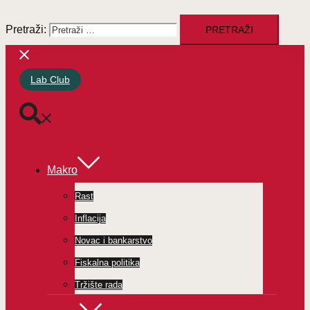
Pretraži:
Lab Club
Makro
Rast
Inflacija
Novac i bankarstvo
Fiskalna politika
Tržište rada