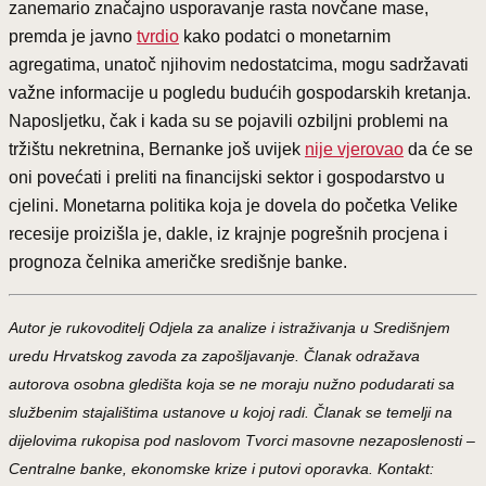
zanemario značajno usporavanje rasta novčane mase,
premda je javno
tvrdio
kako podatci o monetarnim
agregatima, unatoč njihovim nedostatcima, mogu sadržavati
važne informacije u pogledu budućih gospodarskih kretanja.
Naposljetku, čak i kada su se pojavili ozbiljni problemi na
tržištu nekretnina, Bernanke još uvijek
nije vjerovao
da će se
oni povećati i preliti na financijski sektor i gospodarstvo u
cjelini. Monetarna politika koja je dovela do početka Velike
recesije proizišla je, dakle, iz krajnje pogrešnih procjena i
prognoza čelnika američke središnje banke.
Autor je rukovoditelj Odjela za analize i istraživanja u Središnjem
uredu Hrvatskog zavoda za zapošljavanje. Članak odražava
autorova osobna gledišta koja se ne moraju nužno podudarati sa
službenim stajalištima ustanove u kojoj radi. Članak se temelji na
dijelovima rukopisa pod naslovom Tvorci masovne nezaposlenosti –
Centralne banke, ekonomske krize i putovi oporavka. Kontakt: