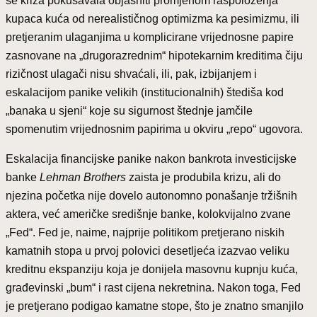
se kriza pokušavala objasniti promjenom raspoloženja
kupaca kuća od nerealističnog optimizma ka pesimizmu, ili
pretjeranim ulaganjima u komplicirane vrijednosne papire
zasnovane na „drugorazrednim“ hipotekarnim kreditima čiju
rizičnost ulagači nisu shvaćali, ili, pak, izbijanjem i
eskalacijom panike velikih (institucionalnih) štediša kod
„banaka u sjeni“ koje su sigurnost štednje jamčile
spomenutim vrijednosnim papirima u okviru „repo“ ugovora.
Eskalacija financijske panike nakon bankrota investicijske
banke
Lehman Brothers
zaista je produbila krizu, ali do
njezina početka nije dovelo autonomno ponašanje tržišnih
aktera, već američke središnje banke, kolokvijalno zvane
„Fed“. Fed je, naime, najprije politikom pretjerano niskih
kamatnih stopa u prvoj polovici desetljeća izazvao veliku
kreditnu ekspanziju koja je donijela masovnu kupnju kuća,
građevinski „bum“ i rast cijena nekretnina. Nakon toga, Fed
je pretjerano podigao kamatne stope, što je znatno smanjilo