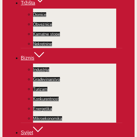
Tržišta
Dionice
Obveznice
Kamatne stope
Nekretnine
Biznis
Industrija
Građevinarstvo
Turizam
Konkurentnost
Energetika
Mikroekonomika
Svijet