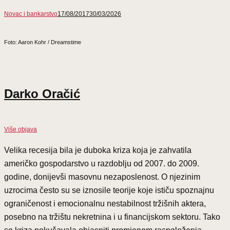
Novac i bankarstvo
17/08/2017
30/03/2026
Foto: Aaron Kohr / Dreamstime
Darko Oračić
Više objava
Velika recesija bila je duboka kriza koja je zahvatila
američko gospodarstvo u razdoblju od 2007. do 2009.
godine, donijevši masovnu nezaposlenost. O njezinim
uzrocima često su se iznosile teorije koje ističu spoznajnu
ograničenost i emocionalnu nestabilnost tržišnih aktera,
posebno na tržištu nekretnina i u financijskom sektoru. Tako