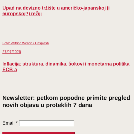
Upad na devizno tržište u američko-japanskoj (i
europskoj?) režiji
Foto: Wilfried Wende / Unsplash
27/07/2026
Inflacija: struktura, dinamika, šokovi i monetarna politika
ECB-a
Newsletter: petkom popodne primite pregled
novih objava u proteklih 7 dana
Email
*