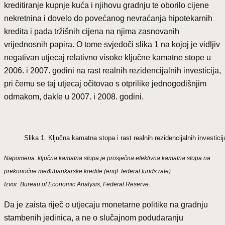
kreditiranje kupnje kuća i njihovu gradnju te oborilo cijene
nekretnina i dovelo do povećanog nevraćanja hipotekarnih
kredita i pada tržišnih cijena na njima zasnovanih
vrijednosnih papira. O tome svjedoči slika 1 na kojoj je vidljiv
negativan utjecaj relativno visoke ključne kamatne stope u
2006. i 2007. godini na rast realnih rezidencijalnih investicija,
pri čemu se taj utjecaj očitovao s otprilike jednogodišnjim
odmakom, dakle u 2007. i 2008. godini.
Slika 1. Ključna kamatna stopa i rast realnih rezidencijalnih investic
Napomena: ključna kamatna stopa je prosječna efektivna kamatna stopa na
prekonoćne međubankarske kredite (engl. federal funds rate).
Izvor: Bureau of Economic Analysis, Federal Reserve.
Da je zaista riječ o utjecaju monetarne politike na gradnju
stambenih jedinica, a ne o slučajnom podudaranju