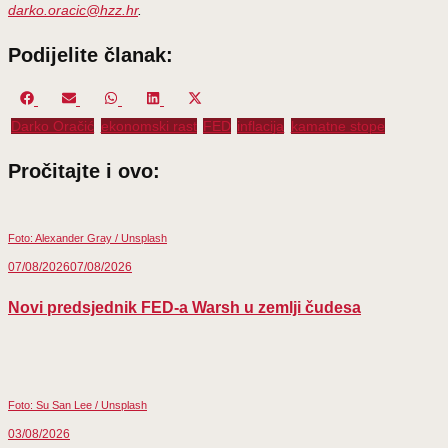
darko.oracic@hzz.hr
.
Podijelite članak:
Share
Share
Share
Share
Share
on
on
on
on
on
Darko Oračić
ekonomski rast
FED
inflacija
kamatne stope
Facebook
Email
WhatsApp
LinkedIn
X
(Twitter)
Pročitajte i ovo:
Foto: Alexander Gray / Unsplash
07/08/2026
07/08/2026
Novi predsjednik FED-a Warsh u zemlji čudesa
Foto: Su San Lee / Unsplash
03/08/2026