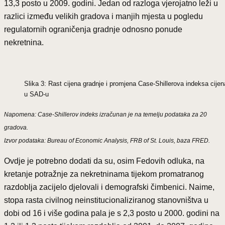
13,3 posto u 2009. godini. Jedan od razloga vjerojatno leži u
razlici između velikih gradova i manjih mjesta u pogledu
regulatornih ograničenja gradnje odnosno ponude
nekretnina.
Slika 3: Rast cijena gradnje i promjena Case-Shillerova indeksa cije
u SAD-u
Napomena: Case-Shillerov indeks izračunan je na temelju podataka za 20
gradova.
Izvor podataka: Bureau of Economic Analysis, FRB of St. Louis, baza FRED.
Ovdje je potrebno dodati da su, osim Fedovih odluka, na
kretanje potražnje za nekretninama tijekom promatranog
razdoblja zacijelo djelovali i demografski čimbenici. Naime,
stopa rasta civilnog neinstitucionaliziranog stanovništva u
dobi od 16 i više godina pala je s 2,3 posto u 2000. godini na