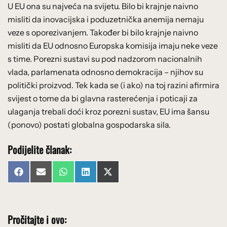
U EU ona su najveća na svijetu. Bilo bi krajnje naivno
misliti da inovacijska i poduzetnička anemija nemaju
veze s oporezivanjem. Također bi bilo krajnje naivno
misliti da EU odnosno Europska komisija imaju neke veze
s time. Porezni sustavi su pod nadzorom nacionalnih
vlada, parlamenata odnosno demokracija – njihov su
politički proizvod. Tek kada se (i ako) na toj razini afirmira
svijest o tome da bi glavna rasterećenja i poticaji za
ulaganja trebali doći kroz porezni sustav, EU ima šansu
(ponovo) postati globalna gospodarska sila.
Podijelite članak:
Share
Share
Share
Share
Share
Facebook
Email
WhatsApp
LinkedIn
X
on
on
on
on
on
(Twitter)
Pročitajte i ovo: