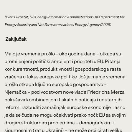
Izvor: Eurostat; US Energy Information Administration; UK Department for
Energy Security and Net Zero; International Energy Agency (2025)
Zaključak
Malo je vremena prošlo – oko godinu dana – otkada su
promijenjeni politički ambijent i prioriteti u EU. Pitanja
konkurentnosti, produktivnosti i gospodarskoga rasta
vraćena u fokus europske politike. Još je manje vremena
prošlo otkada ključno europsko gospodarstvo –
Njemačka – pod vodstvom nove vlade Friedricha Merza
pokušava kombinacijom fiskalnih poticaja i unutarnjih
reformi razbuditi zamašnjak europske ekonomije. Jasno
je da se čuda ne mogu očekivati preko noći; EU sa svojim
drugim strukturnim problemima – demografskim i
sigurnosnim (rat u Ukrajini) – ne može projicirati veliku