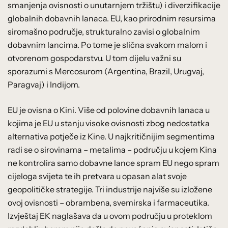
smanjenja ovisnosti o unutarnjem tržištu) i diverzifikacije
globalnih dobavnih lanaca. EU, kao prirodnim resursima
siromašno područje, strukturalno zavisi o globalnim
dobavnim lancima. Po tome je slična svakom malom i
otvorenom gospodarstvu. U tom dijelu važni su
sporazumi s Mercosurom (Argentina, Brazil, Urugvaj,
Paragvaj) i Indijom.
EU je ovisna o Kini. Više od polovine dobavnih lanaca u
kojima je EU u stanju visoke ovisnosti zbog nedostatka
alternativa potječe iz Kine. U najkritičnijim segmentima
radi se o sirovinama – metalima – području u kojem Kina
ne kontrolira samo dobavne lance spram EU nego spram
cijeloga svijeta te ih pretvara u opasan alat svoje
geopolitičke strategije. Tri industrije najviše su izložene
ovoj ovisnosti – obrambena, svemirska i farmaceutika.
Izvještaj EK naglašava da u ovom području u proteklom