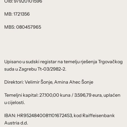
OIB: 97920101596
MB: 1721356
MBS: 080457965
Upisano u sudski registar na temelju rješenja Trgovačkog
suda u Zagrebu Tt-03/2982-2.
Direktori: Velimir Šonje, Amina Ahec Šonje
Temeljni kapital: 27.100,00 kuna / 3.596,79 eura, uplaćen
u cijelosti.
IBAN: HR9524840081101672453, kod Raiffeisenbank
Austria d.d.