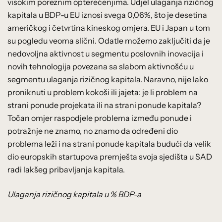
visokim poreznim opterećenjima. Udjel ulaganja rizičnog
kapitala u BDP-u EU iznosi svega 0,06%, što je desetina
američkog i četvrtina kineskog omjera. EU i Japan u tom
su pogledu veoma slični. Odatle možemo zaključiti da je
nedovoljna aktivnost u segmentu poslovnih inovacija i
novih tehnologija povezana sa slabom aktivnošću u
segmentu ulaganja rizičnog kapitala. Naravno, nije lako
proniknuti u problem kokoši ili jajeta: je li problem na
strani ponude projekata ili na strani ponude kapitala?
Točan omjer raspodjele problema između ponude i
potražnje ne znamo, no znamo da određeni dio
problema leži i na strani ponude kapitala budući da velik
dio europskih startupova premješta svoja sjedišta u SAD
radi lakšeg pribavljanja kapitala.
Ulaganja rizičnog kapitala u % BDP-a