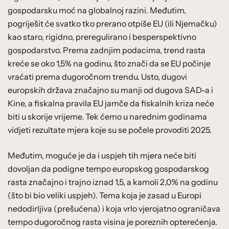
gospodarsku moć na globalnoj razini. Međutim,
pogriješit će svatko tko prerano otpiše EU (ili Njemačku)
kao staro, rigidno, preregulirano i besperspektivno
gospodarstvo. Prema zadnjim podacima, trend rasta
kreće se oko 1,5% na godinu, što znači da se EU počinje
vraćati prema dugoročnom trendu. Usto, dugovi
europskih država značajno su manji od dugova SAD-a i
Kine, a fiskalna pravila EU jamče da fiskalnih kriza neće
biti u skorije vrijeme. Tek ćemo u narednim godinama
vidjeti rezultate mjera koje su se počele provoditi 2025.
Međutim, moguće je da i uspjeh tih mjera neće biti
dovoljan da podigne tempo europskog gospodarskog
rasta značajno i trajno iznad 1,5, a kamoli 2,0% na godinu
(što bi bio veliki uspjeh). Tema koja je zasad u Europi
nedodirljiva (prešućena) i koja vrlo vjerojatno ograničava
tempo dugoročnog rasta visina je poreznih opterećenja.