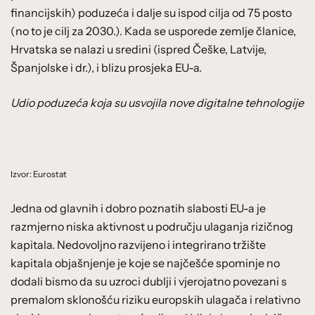
financijskih) poduzeća i dalje su ispod cilja od 75 posto
(no to je cilj za 2030.). Kada se usporede zemlje članice,
Hrvatska se nalazi u sredini (ispred Češke, Latvije,
Španjolske i dr.), i blizu prosjeka EU-a.
Udio poduzeća koja su usvojila nove digitalne tehnologije
Izvor: Eurostat
Jedna od glavnih i dobro poznatih slabosti EU-a je
razmjerno niska aktivnost u području ulaganja rizičnog
kapitala. Nedovoljno razvijeno i integrirano tržište
kapitala objašnjenje je koje se najčešće spominje no
dodali bismo da su uzroci dublji i vjerojatno povezani s
premalom sklonošću riziku europskih ulagača i relativno