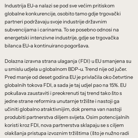
Industrija EU-a nalazi se pod sve većim pritiskom
globalne konkurencije, osobito tamo gdje trgovački
partneri podržavaju svoje industrije državnim
subvencijama i carinama. To se posebno odnosi na
energetski intenzivne industrije, gdje se trgovačka
bilanca EU-a kontinuirano pogoršava.
Dolazna izravna strana ulaganja (FDI) u EU smanjena su
u smislu udjela u globalnom BDP-u. Trend nije od jučer.
Pred manje od deset godina EU je privlačila oko četvrtine
globalnih tokova FDI, a sada je taj udjel pao na 15%. EU
pokušava zaustaviti i preokrenuti taj trend tako što s
jedne strane reformira unutarnje tržište i nastoji ga
učiniti globalno atraktivnijim, dok prema van nastoji
produbiti partnerstva diljem svijeta. Osim potencijalnih
koristi kroz FDI, nova partnerstva sklapaju se s ciljem
olakšanja pristupa izvoznim tržištima (što je nužno radi