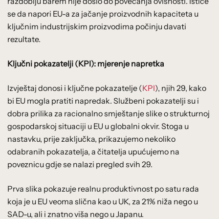
razdoblju barem nije došlo do povećanja ovisnosti. Ističe
se da napori EU-a za jačanje proizvodnih kapaciteta u
ključnim industrijskim proizvodima počinju davati
rezultate.
Ključni pokazatelji (KPI): mjerenje napretka
Izvještaj donosi i ključne pokazatelje (
KPI
), njih 29, kako
bi EU mogla pratiti napredak. Službeni pokazatelji su i
dobra prilika za racionalno smještanje slike o strukturnoj
gospodarskoj situaciji u EU u globalni okvir. Stoga u
nastavku, prije zaključka, prikazujemo nekoliko
odabranih pokazatelja, a čitatelja upućujemo na
poveznicu gdje se nalazi pregled svih 29.
Prva slika pokazuje realnu produktivnost po satu rada
koja je u EU veoma slična kao u UK, za 21% niža nego u
SAD-u, ali i znatno viša nego u Japanu.