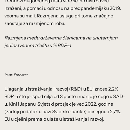
Trendovi dugoročnog rasta vide se, no nisu odveć
izraženi, a pomaci u odnosu na predpandemijsku 2019.
veoma su mali. Razmjena usluga pri tome značajno
zaostaje za razmjenom roba.
Razmjena među državama članicama na unutarnjem
jedinstvenom tržištu u % BDP-a
Izvor: Eurostat
Ulaganja u istraživanja i razvoj (R&D) u EU iznose 2,2%
BDP-a što je ispod cilja od 3 posto i manje je nego u SAD-
u, Kini i Japanu. Svjetski prosjek je već 2022. godine
(zadnji podatak u bazi Svjetske banke) dosegnuo 2,7%.
EU u cjelini premalo ulaže u istraživanja i razvoj.