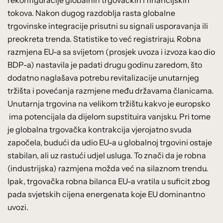
rekonfiguracije globalnih trgovačkih i financijskih
tokova. Nakon dugog razdoblja rasta globalne
trgovinske integracije prisutni su signali usporavanja ili
preokreta trenda. Statistike to već registriraju. Robna
razmjena EU-a sa svijetom (prosjek uvoza i izvoza kao dio
BDP-a) nastavila je padati drugu godinu zaredom, što
dodatno naglašava potrebu revitalizacije unutarnjeg
tržišta i povećanja razmjene među državama članicama.
Unutarnja trgovina na velikom tržištu kakvo je europsko
ima potencijala da dijelom supstituira vanjsku. Pri tome
je globalna trgovačka kontrakcija vjerojatno svuda
započela, budući da udio EU-a u globalnoj trgovini ostaje
stabilan, ali uz rastući udjel usluga. To znači da je robna
(industrijska) razmjena možda već na silaznom trendu.
Ipak, trgovačka robna bilanca EU-a vratila u suficit zbog
pada svjetskih cijena energenata koje EU dominantno
uvozi.