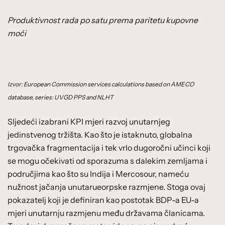
Produktivnost rada po satu prema paritetu kupovne
moći
Izvor: European Commission services calculations based on AMECO
database, series: UVGD PPS and NLHT
Sljedeći izabrani KPI mjeri razvoj unutarnjeg
jedinstvenog tržišta. Kao što je istaknuto, globalna
trgovačka fragmentacija i tek vrlo dugoročni učinci koji
se mogu očekivati od sporazuma s dalekim zemljama i
područjima kao što su Indija i Mercosour, nameću
nužnost jačanja unutarueorpske razmjene. Stoga ovaj
pokazatelj koji je definiran kao postotak BDP-a EU-a
mjeri unutarnju razmjenu među državama članicama.