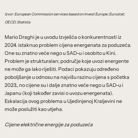
Izvor: European Commission services based on Invest Europe; Eurostat;
OECD; Statista
Mario Draghi je u uvodu Izvješća o konkurentnosti iz
2024. istaknuo problem cijena energenata za poduzeća.
One su znatno veće nego u SAD-u i osobito u Kini.
Problem je strukturalan; područje koje uvozi energente
ne može ga lako riješiti. Podaci pokazuju određeno
poboljšanje u odnosu na najvišu razinu cijena s početka
2023., no cijene su i dalje znatno veće nego u SAD-u i
Japanu (koji također zavisi o uvozu energenata).
Eskalacija ovog problema u Ujedinjenoj Kraljevini ne
može poslužiti kao utjeha.
Cijene električne energije za poduzeća