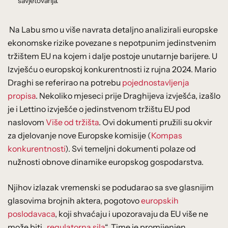
savjetovanja.
Na Labu smo u više navrata detaljno analizirali europske
ekonomske rizike povezane s nepotpunim jedinstvenim
tržištem EU na kojem i dalje postoje unutarnje barijere. U
Izvješću o europskoj konkurentnosti iz rujna 2024. Mario
Draghi se referirao na potrebu
pojednostavljenja
propisa
. Nekoliko mjeseci prije Draghijeva izvješća, izašlo
je i Lettino izvješće o jedinstvenom tržištu EU pod
naslovom
Više od tržišta
. Ovi dokumenti pružili su okvir
za djelovanje nove Europske komisije (
Kompas
konkurentnosti
). Svi temeljni dokumenti polaze od
nužnosti obnove dinamike europskog gospodarstva.
Njihov izlazak vremenski se podudarao sa sve glasnijim
glasovima brojnih aktera, pogotovo
europskih
poslodavaca
, koji shvaćaju i upozoravaju da EU više ne
može biti „
regulatorna sila
“. Time je promijenjen