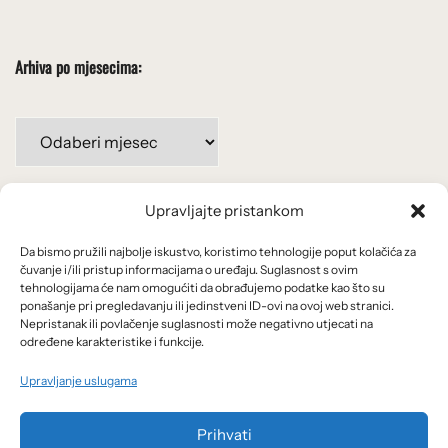
Arhiva po mjesecima:
Arhiva
po
mjesecima:
Upravljajte pristankom
Važne poveznice
Da bismo pružili najbolje iskustvo, koristimo tehnologije poput kolačića za
Uvjeti korištenja
čuvanje i/ili pristup informacijama o uređaju. Suglasnost s ovim
tehnologijama će nam omogućiti da obrađujemo podatke kao što su
Politika privatnosti
ponašanje pri pregledavanju ili jedinstveni ID-ovi na ovoj web stranici.
Nepristanak ili povlačenje suglasnosti može negativno utjecati na
određene karakteristike i funkcije.
Kolačići
Upravljanje uslugama
O nama i usluge
Prihvati