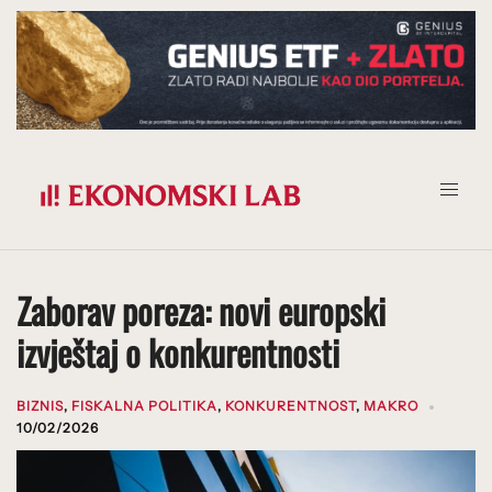
Prijeđi
na
sadržaj
Zaborav poreza: novi europski
izvještaj o konkurentnosti
BIZNIS
,
FISKALNA POLITIKA
,
KONKURENTNOST
,
MAKRO
10/02/2026