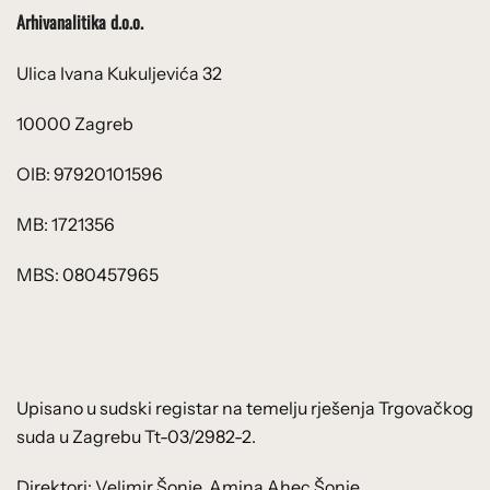
Arhivanalitika d.o.o.
Ulica Ivana Kukuljevića 32
10000 Zagreb
OIB: 97920101596
MB: 1721356
MBS: 080457965
Upisano u sudski registar na temelju rješenja Trgovačkog
suda u Zagrebu Tt-03/2982-2.
Direktori: Velimir Šonje, Amina Ahec Šonje