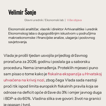
Velimir Šonje
Glavni urednik
/
Ekonomski lab
|
Više objava
Ekonomski analitičar, vlasnik i direktor Arhivanalitike i urednik
Ekonomskog laba s dugogodišnjim iskustvom u područjima
makroekonomske i financijske analize, ulaganja i poslovnog
savjetovanja.
Vlada je prošli tjedan usvojila prijedlog državnog
proračuna za 2026. godinu i poslala ga u saborsku
proceduru. Nema iznenađenja. Proteklih mjeseci puno
sam pisao o tome kako je
fiskalna ekspanzija u Hrvatskoj
uhvaćena na krivoj nozi
, zbog čega Vlada sada nastoji
proći tik ispod limita europskih fiskalnih pravila koja se
odnose na deficit opće države do 3% i omjer javnog duga
i BDP-a do 60%. Vladina slika sve govori: život na granici
je opasan i tvrd.