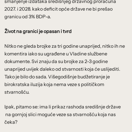
smanjenje izdataka središnjeg državnog proračuna
2027. i 2028. kako deficit opće države ne bi prešao
granicu od 3% BDP-a.
Život na granici je opasan i tvrd
Nitko ne gleda brojke za tri godine unaprijed, nitko ih ne
komentira iako su ugrađene u Vladine službene
dokumente. Svi znaju da su brojke za 2-3 godine
unaprijed uvijek daleko od stvarnosti koja će uslijediti.
Tako je bilo do sada. Višegodišnje budžetiranje je
birokratska iluzija koja nema veze s političkom
stvarnošću.
Ipak, pitamo se: ima li prikaz rashoda središnje države
na gornjoj slici moguće veze sa stvarnošću koja nas
čeka?