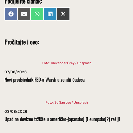
Podijelite članak:
Share
Share
Share
Share
Share
Facebook
Email
WhatsApp
LinkedIn
X
on
on
on
on
on
(Twitter)
Pročitajte i ovo:
Foto: Alexander Gray / Unsplash
07/08/2026
Novi predsjednik FED-a Warsh u zemlji čudesa
Foto: Su San Lee / Unsplash
03/08/2026
Upad na devizno tržište u američko-japanskoj (i europskoj?) režiji