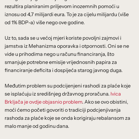
rezultira planiranim priljevom inozemnih pomoći u
iznosu od 4,7 milijardi eura. To je za cijelu milijardu (više
od 1% BDP-a) više nego ove godine.
Uz to, sada se u većoj mjeri koriste povoljni zajmovi i
jamstva iz Mehanizma oporavka i otpornosti. Oni se ne
vide u prihodima nego u računu financiranja, što
smanjuje potrebne emisije vrijednosnih papira za
financiranje deficita i dospijeća starog javnog duga.
Međutim problem su podcijenjeni rashodi za plaće koje
se isplaćuju iz središnjeg državnog proračuna.
Ivica
Brkljača je ovdje objasnio problem
. Ako se ovo obistini,
moći ćemo početi govoriti o tradiciji podcjenjivanja
rashoda za plaće koje se onda korigiraju rebalansom za
malo manje od godinu dana.