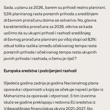
Sada, u planu za 2026., barem su prihodi realno planirani.
5,5% planiranog rasta poreznih prihoda u središnjem
državnom proračunu doima se ostvarivo. No, glavna
karakteristika proračuna za 2026. otkriva se kada
uočimo da su ukupni prihodi i rashodi središnjeg
državnog proračuna planirani po višoj stopi od 8,3%:
otkud tolika razlika između očekivanog tempa rasta
poreznih prihoda i očekivanog tempa rasta ukupnih
javnih prihoda i rashoda, o čemu je riječ?
Europska sredstva i podcijenjeni rashodi
Sljedeća godina zadnja je godina Nacionalnog plana
oporavka i otpornosti u kojoj se očekuje najveći priljev iz
Mehanizma za oporavak i otpornost. S tim izvorima
iduće se godine preklapaju i redovna EU sredstva iz
Višegodišnjeg financijskog okvira 2021.-2027. što