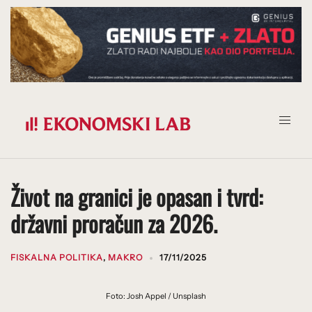
Prijeđi
na
sadržaj
Život na granici je opasan i tvrd:
državni proračun za 2026.
FISKALNA POLITIKA
,
MAKRO
17/11/2025
Foto: Josh Appel / Unsplash