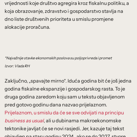
vrijednosti koje društvo agregira kroz fiskalnu politiku, a
koja obrazovanje, zdravstvo i gospodarstvo stavlja na
dno liste društvenih prioriteta u smislu promjene
alokacije proračuna.
*Najvažnije stavke ekonomskih poslova su poljoprivreda i promet
Izvor: Vlada RH
Zaključno, „spavajte mirno“. Iduća godina bit će još jedna
godina fiskalne ekspanzije i gospodarskog rasta. To je
druga godina zaredom koju sam u tekstu objavljenom
pred gotovo godinu dana nazvao prijelaznom.
Prijelaznom, u smislu da će se sve odvijati na principu
business as usual
, ali u dubinama makroekonomske
tektonike javljat će se novi rasjedi. Jer, kazuje taj tekst
objavljen na staru godinu 2024., ako se do 2027. stvore