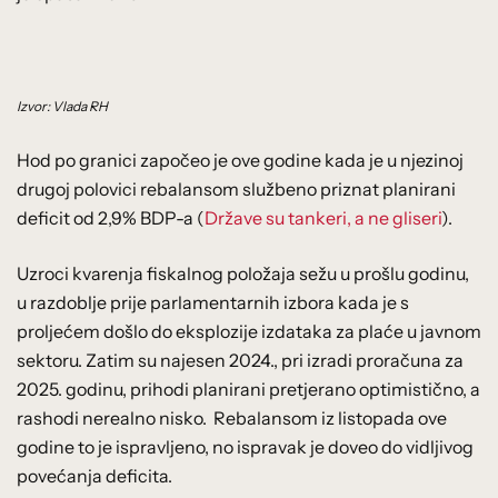
Izvor: Vlada RH
Hod po granici započeo je ove godine kada je u njezinoj
drugoj polovici rebalansom službeno priznat planirani
deficit od 2,9% BDP-a (
Države su tankeri, a ne gliseri
).
Uzroci kvarenja fiskalnog položaja sežu u prošlu godinu,
u razdoblje prije parlamentarnih izbora kada je s
proljećem došlo do eksplozije izdataka za plaće u javnom
sektoru. Zatim su najesen 2024., pri izradi proračuna za
2025. godinu, prihodi planirani pretjerano optimistično, a
rashodi nerealno nisko. Rebalansom iz listopada ove
godine to je ispravljeno, no ispravak je doveo do vidljivog
povećanja deficita.