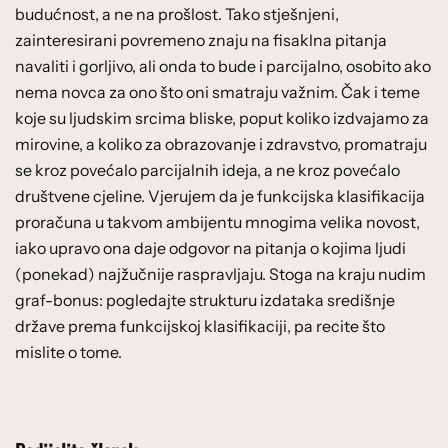
budućnost, a ne na prošlost. Tako stješnjeni,
zainteresirani povremeno znaju na fisaklna pitanja
navaliti i gorljivo, ali onda to bude i parcijalno, osobito ako
nema novca za ono što oni smatraju važnim. Čak i teme
koje su ljudskim srcima bliske, poput koliko izdvajamo za
mirovine, a koliko za obrazovanje i zdravstvo, promatraju
se kroz povećalo parcijalnih ideja, a ne kroz povećalo
društvene cjeline. Vjerujem da je funkcijska klasifikacija
proračuna u takvom ambijentu mnogima velika novost,
iako upravo ona daje odgovor na pitanja o kojima ljudi
(ponekad) najžučnije raspravljaju. Stoga na kraju nudim
graf-bonus: pogledajte strukturu izdataka središnje
države prema funkcijskoj klasifikaciji, pa recite što
mislite o tome.