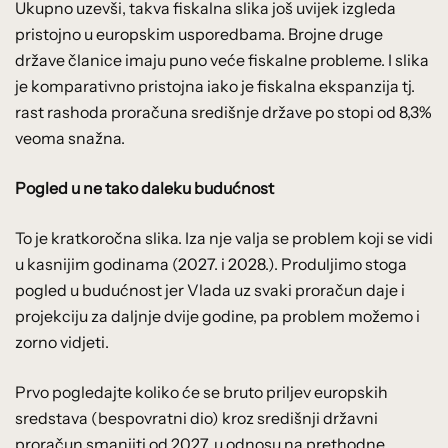
Ukupno uzevši, takva fiskalna slika još uvijek izgleda
pristojno u europskim usporedbama. Brojne druge
države članice imaju puno veće fiskalne probleme. I slika
je komparativno pristojna iako je fiskalna ekspanzija tj.
rast rashoda proračuna središnje države po stopi od 8,3%
veoma snažna.
Pogled u ne tako daleku budućnost
To je kratkoročna slika. Iza nje valja se problem koji se vidi
u kasnijim godinama (2027. i 2028.). Produljimo stoga
pogled u budućnost jer Vlada uz svaki proračun daje i
projekciju za daljnje dvije godine, pa problem možemo i
zorno vidjeti.
Prvo pogledajte koliko će se bruto priljev europskih
sredstava (bespovratni dio) kroz središnji državni
proračun smanjiti od 2027. u odnosu na prethodne