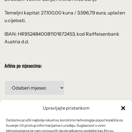
Temeljni kapital: 27.100,00 kuna / 3.596,79 eura, uplaćen
u cijelosti.
IBAN: HR9524840081101672453, kod Raiffeisenbank
Austria d.d.
Arhiva po mjesecima:
Arhiva
po
mjesecima:
Upravljajte pristankom
Važne poveznice
Da bismo pružili najbolje iskustvo, koristimo tehnologije poput kolačića za
Uvjeti korištenja
čuvanje i/ili pristup informacijama o uređaju. Suglasnost s ovim
tehnologijama će nam omogućiti da obrađujemo podatke kao što su