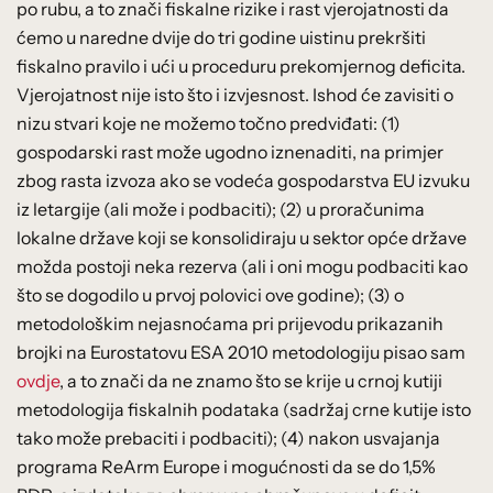
po rubu, a to znači fiskalne rizike i rast vjerojatnosti da
ćemo u naredne dvije do tri godine uistinu prekršiti
fiskalno pravilo i ući u proceduru prekomjernog deficita.
Vjerojatnost nije isto što i izvjesnost. Ishod će zavisiti o
nizu stvari koje ne možemo točno predviđati: (1)
gospodarski rast može ugodno iznenaditi, na primjer
zbog rasta izvoza ako se vodeća gospodarstva EU izvuku
iz letargije (ali može i podbaciti); (2) u proračunima
lokalne države koji se konsolidiraju u sektor opće države
možda postoji neka rezerva (ali i oni mogu podbaciti kao
što se dogodilo u prvoj polovici ove godine); (3) o
metodološkim nejasnoćama pri prijevodu prikazanih
brojki na Eurostatovu ESA 2010 metodologiju pisao sam
ovdje
, a to znači da ne znamo što se krije u crnoj kutiji
metodologija fiskalnih podataka (sadržaj crne kutije isto
tako može prebaciti i podbaciti); (4) nakon usvajanja
programa ReArm Europe i mogućnosti da se do 1,5%