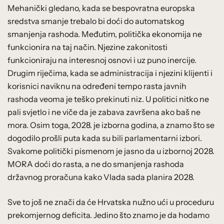
Mehanički gledano, kada se bespovratna europska
sredstva smanje trebalo bi doći do automatskog
smanjenja rashoda. Međutim, politička ekonomija ne
funkcionira na taj način. Njezine zakonitosti
funkcioniraju na interesnoj osnovi i uz puno inercije.
Drugim riječima, kada se administracija i njezini klijenti i
korisnici naviknu na određeni tempo rasta javnih
rashoda veoma je teško prekinuti niz. U politici nitko ne
pali svjetlo i ne viče da je zabava završena ako baš ne
mora. Osim toga, 2028. je izborna godina, a znamo što se
dogodilo prošli puta kada su bili parlamentarni izbori.
Svakome politički pismenom je jasno da u izbornoj 2028.
MORA doći do rasta, a ne do smanjenja rashoda
državnog proračuna kako Vlada sada planira 2028.
Sve to još ne znači da će Hrvatska nužno ući u proceduru
prekomjernog deficita. Jedino što znamo je da hodamo