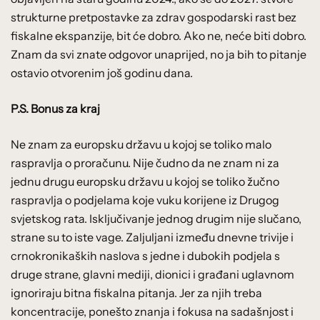
strukturne pretpostavke za zdrav gospodarski rast bez
fiskalne ekspanzije, bit će dobro. Ako ne, neće biti dobro.
Znam da svi znate odgovor unaprijed, no ja bih to pitanje
ostavio otvorenim još godinu dana.
P.S. Bonus za kraj
Ne znam za europsku državu u kojoj se toliko malo
raspravlja o proračunu. Nije čudno da ne znam ni za
jednu drugu europsku državu u kojoj se toliko žučno
raspravlja o podjelama koje vuku korijene iz Drugog
svjetskog rata. Isključivanje jednog drugim nije slučano,
strane su to iste vage. Zaljuljani između dnevne trivije i
crnokronikaških naslova s jedne i dubokih podjela s
druge strane, glavni mediji, dionici i građani uglavnom
ignoriraju bitna fiskalna pitanja. Jer za njih treba
koncentracije, ponešto znanja i fokusa na sadašnjost i