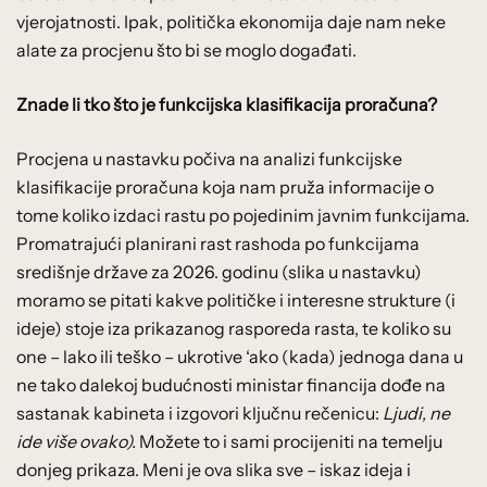
vjerojatnosti. Ipak, politička ekonomija daje nam neke
alate za procjenu što bi se moglo događati.
Znade li tko što je funkcijska klasifikacija proračuna?
Procjena u nastavku počiva na analizi funkcijske
klasifikacije proračuna koja nam pruža informacije o
tome koliko izdaci rastu po pojedinim javnim funkcijama.
Promatrajući planirani rast rashoda po funkcijama
središnje države za 2026. godinu (slika u nastavku)
moramo se pitati kakve političke i interesne strukture (i
ideje) stoje iza prikazanog rasporeda rasta, te koliko su
one – lako ili teško – ukrotive ‘ako (kada) jednoga dana u
ne tako dalekoj budućnosti ministar financija dođe na
sastanak kabineta i izgovori ključnu rečenicu:
Ljudi, ne
ide više ovako).
Možete to i sami procijeniti na temelju
donjeg prikaza. Meni je ova slika sve – iskaz ideja i