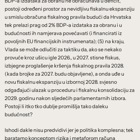
BDP-a izdataka za obranu ne obračunava u deficit,
postoji određeni prostor za nevidljivu fiskalnu ekspanziju
u smislu obračuna fiskalnog pravila budući da Hrvatska
tek prelazi prag od 2% BDP-a izdataka za obranu i u
budućnosti ih namjerava povećavati (i financirati iz
povoljnih EU financijskih instrumenata); (5) na kraju,
Vlada se može odlučiti za taktiku da, ako se nekako
provuće kroz ušicu igle 2026., u 2027. stisne fiskus,
izbjegne proglašenje kršenja fiskalnog pravila 2028.
(kada brojke za 2027. budu objavljene), a onda uđe u
novu fiskalnu ekspanziju u izbornoj 2028. svjesno
odgađajući ulazak u proceduru i fiskalnu konsolidaciju za
2029. godinu nakon sljedećih parlamentarnih izbora.
Postoji li itko tko dublje promišlja tako daleku
budućnost?
Ishodi dakle nisu predvidivi jer je politika komplesna; tek
baratamo konceptom rizika i metaforom računa