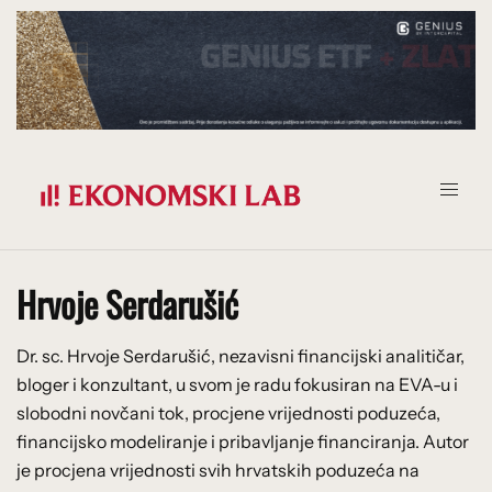
Prijeđi
na
sadržaj
Hrvoje Serdarušić
Dr. sc. Hrvoje Serdarušić, nezavisni financijski analitičar,
bloger i konzultant, u svom je radu fokusiran na EVA-u i
slobodni novčani tok, procjene vrijednosti poduzeća,
financijsko modeliranje i pribavljanje financiranja. Autor
je procjena vrijednosti svih hrvatskih poduzeća na