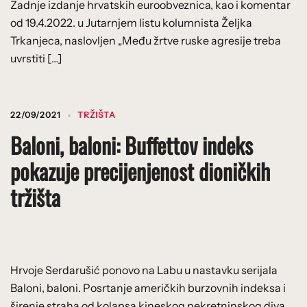
Zadnje izdanje hrvatskih euroobveznica, kao i komentar
od 19.4.2022. u Jutarnjem listu kolumnista Željka
Trkanjeca, naslovljen „Među žrtve ruske agresije treba
uvrstiti […]
22/09/2021
TRŽIŠTA
Baloni, baloni: Buffettov indeks
pokazuje precijenjenost dioničkih
tržišta
Hrvoje Serdarušić ponovo na Labu u nastavku serijala
Baloni, baloni. Posrtanje američkih burzovnih indeksa i
širenje straha od kolapsa kineskog nekretninskog diva