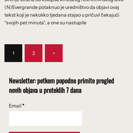
(N)Evergrande potaknuo je uredništvo da objavi ovaj
tekst koji je nekoliko tjedana stajao u pričuvi čekajući
“svojih pet minuta”, a one su nastupile
Brojevi
1
2
>
stranica
objava
Newsletter: petkom popodne primite pregled
novih objava u proteklih 7 dana
Email
*