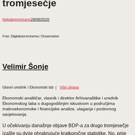
tromjesečje
Nekategorizirano
28/08/2020
Foto: Digitalstormcinema / Dreamstime
Velimir Šonje
Glavni urednik
/
Ekonomski lab
|
Više objava
Ekonomski analitičar, vlasnik i direktor Arhivanalitike i urednik
Ekonomskog laba s dugogodišnjim iskustvom u područjima
makroekonomske i financijske analize, ulaganja i poslovnog
savjetovanja.
U očekivanju današnje objave BDP-a za drugo tromjesečje
izašle su dvije ohrabrujuće kratkoročne statistike. No, prije