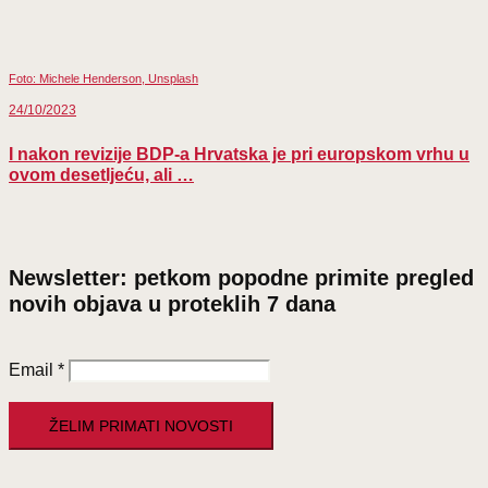
Foto: Michele Henderson, Unsplash
24/10/2023
I nakon revizije BDP-a Hrvatska je pri europskom vrhu u
ovom desetljeću, ali …
Newsletter: petkom popodne primite pregled
novih objava u proteklih 7 dana
Email
*