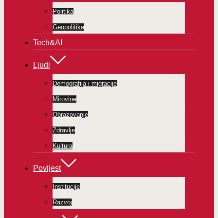
Politika
Geopolitika
Tech&AI
Ljudi
Demografija i migracije
Mirovine
Obrazovanje
Zdravlje
Kultura
Povijest
Institucije
Razvoj