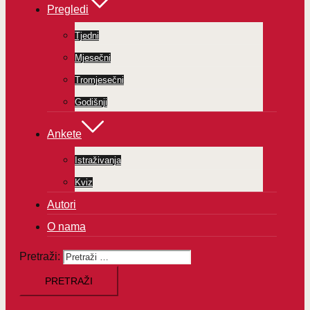
Pregledi
Tjedni
Mjesečni
Tromjesečni
Godišnji
Ankete
Istraživanja
Kviz
Autori
O nama
Pretraži: