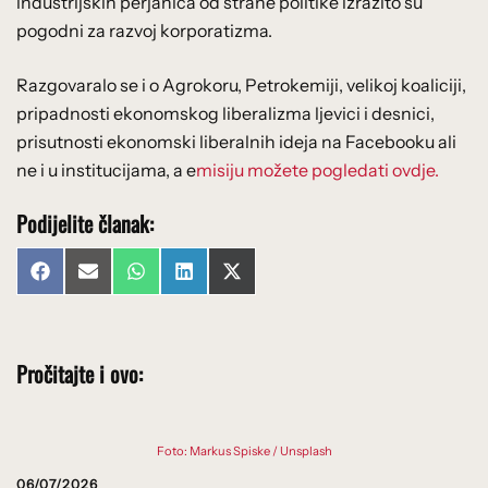
industrijskih perjanica od strane politike izrazito su
pogodni za razvoj korporatizma.
Razgovaralo se i o Agrokoru, Petrokemiji, velikoj koaliciji,
pripadnosti ekonomskog liberalizma ljevici i desnici,
prisutnosti ekonomski liberalnih ideja na Facebooku ali
ne i u institucijama, a e
misiju možete pogledati ovdje.
Podijelite članak:
Share
Share
Share
Share
Share
Facebook
Email
WhatsApp
LinkedIn
X
on
on
on
on
on
(Twitter)
Pročitajte i ovo:
Foto: Markus Spiske / Unsplash
06/07/2026