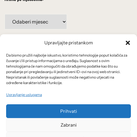
Arhiva
po
mjesecima:
Upravljajte pristankom
Važne poveznice
Da bismo pružili najbolje iskustvo, koristimo tehnologije poput kolačića za
Uvjeti korištenja
čuvanje i/ili pristup informacijama o uređaju. Suglasnost s ovim
tehnologijama će nam omogućiti da obrađujemo podatke kao što su
Politika privatnosti
ponašanje pri pregledavanju ili jedinstveni ID-ovi na ovoj web stranici.
Nepristanak ili povlačenje suglasnosti može negativno utjecati na
određene karakteristike i funkcije.
Kolačići
Upravljanje uslugama
O nama i usluge
Prihvati
Zabrani