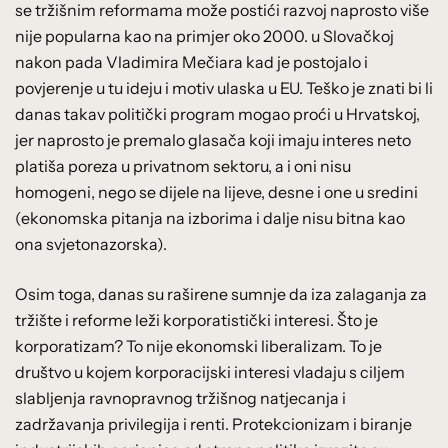
se tržišnim reformama može postići razvoj naprosto više
nije popularna kao na primjer oko 2000. u Slovačkoj
nakon pada Vladimira Mečiara kad je postojalo i
povjerenje u tu ideju i motiv ulaska u EU. Teško je znati bi li
danas takav politički program mogao proći u Hrvatskoj,
jer naprosto je premalo glasača koji imaju interes neto
platiša poreza u privatnom sektoru, a i oni nisu
homogeni, nego se dijele na lijeve, desne i one u sredini
(ekonomska pitanja na izborima i dalje nisu bitna kao
ona svjetonazorska).
Osim toga, danas su raširene sumnje da iza zalaganja za
tržište i reforme leži korporatistički interesi. Što je
korporatizam? To nije ekonomski liberalizam. To je
društvo u kojem korporacijski interesi vladaju s ciljem
slabljenja ravnopravnog tržišnog natjecanja i
zadržavanja privilegija i renti. Protekcionizam i biranje