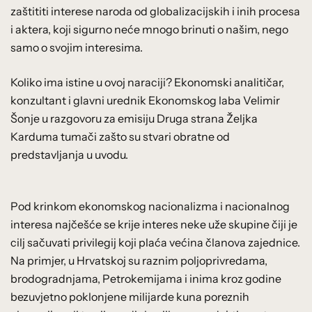
zaštititi interese naroda od globalizacijskih i inih procesa
i aktera, koji sigurno neće mnogo brinuti o našim, nego
samo o svojim interesima.
Koliko ima istine u ovoj naraciji? Ekonomski analitičar,
konzultant i glavni urednik Ekonomskog laba Velimir
Šonje u razgovoru za emisiju Druga strana Željka
Karduma tumači zašto su stvari obratne od
predstavljanja u uvodu.
Pod krinkom ekonomskog nacionalizma i nacionalnog
interesa najčešće se krije interes neke uže skupine čiji je
cilj sačuvati privilegij koji plaća većina članova zajednice.
Na primjer, u Hrvatskoj su raznim poljoprivredama,
brodogradnjama, Petrokemijama i inima kroz godine
bezuvjetno poklonjene milijarde kuna poreznih