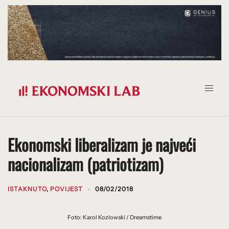
Prijeđi
na
sadržaj
Ekonomski liberalizam je najveći
nacionalizam (patriotizam)
ISTAKNUTO
,
POVIJEST
08/02/2018
Foto: Karol Kozlowski / Dreamstime