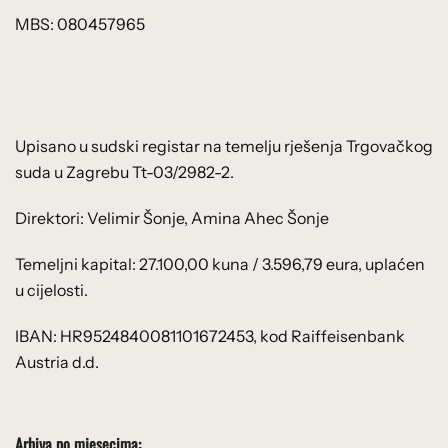
MBS: 080457965
Upisano u sudski registar na temelju rješenja Trgovačkog
suda u Zagrebu Tt-03/2982-2.
Direktori: Velimir Šonje, Amina Ahec Šonje
Temeljni kapital: 27.100,00 kuna / 3.596,79 eura, uplaćen
u cijelosti.
IBAN: HR9524840081101672453, kod Raiffeisenbank
Austria d.d.
Arhiva po mjesecima: