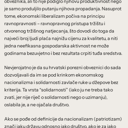
obveznika, ali to nije podiglo njihovu produktivnost nego
je samo produljilo putanju njihova propadanja. Nasuprot
tome, ekonomski liberalizam počiva na principu
ravnopravnosti – ravnopravnog pristupa tržištu i
otvorenog tržišnog natjecanja, što dovodi do toga da
najveći broj ljudi plaća najnižu cijenu za kvalitetu, a niti
jedna neefikasna gospodarska aktivnost ne može
godinama bezuvjetno i bez rezultata crpiti tuđa sredstva.
Nevjerojatno je da su hrvatski porezni obveznici do sada
dozvoljavali da im se pod krinkom ekonomskog
nacionalizma i solidarnosti zavlače ruke u džepove bez
kriterija. Ta vrsta “solidarnosti” (iako ju ne treba tako
zvati, jer nije riječ o solidarnosti nego o uzimanju),
oslabila je, a ne ojačala društvo.
Ako se pođe od definicije da nacionalizam (patriotizam)
znači jaku državu odnosno jako društvo, ako je za jako