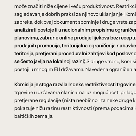
može značiti niže cijene i veću produktivnost. Restrik
sagledavanje dobrih praksi za njihovo uklanjanje. Komi
zapreka, dok ovaj dokument spominje i druge vrste zapr
analizirati postoje li u nacionalnim propisima ograniče
planovima, zabrane online prodaje lijekova bez recepta
prodajnih promocija, teritorijalna ograničenja nabavke
teritorija, pretjerani proceduralni zahtjevi kod poslovn
se često javlja na lokalnoj razini).
S druge strane, Komis
postoji u mnogim EU državama. Navedena ograničenja mo
Komisija je stoga razvila Indeks restriktivnosti trgovin
trgovine u državama članicama, uz mogućnosti prilag
pretjerane regulacije (ništa neobično i za neke druge 
pokazuje nižu razinu restriktivnosti (prema podacima Kom
baltičkih zemalja.