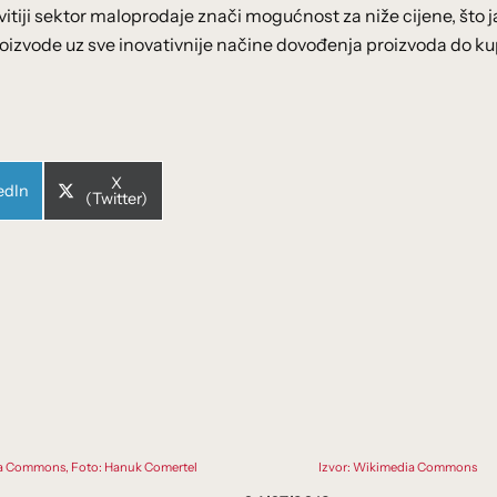
itiji sektor maloprodaje znači mogućnost za niže cijene, što 
roizvode uz sve inovativnije načine dovođenja proizvoda do k
Share
X
e
edIn
on
(Twitter)
ia Commons, Foto: Hanuk Comertel
Izvor: Wikimedia Commons