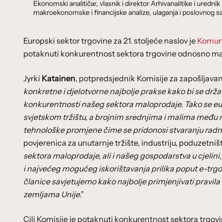
Ekonomski analitičar, vlasnik i direktor Arhivanalitike i ure
makroekonomske i financijske analize, ulaganja i poslovnog sa
Europski sektor trgovine za 21. stoljeće naslov je
Komuni
potaknuti konkurentnost sektora trgovine odnosno mal
Jyrki
Katainen
, potpredsjednik Komisije za zapošljavanj
konkretne i djelotvorne najbolje prakse kako bi se drža
konkurentnosti našeg sektora maloprodaje. Tako se eu
svjetskom tržištu, a brojnim srednjima i malima među n
tehnološke promjene čime se pridonosi stvaranju radn
povjerenica za unutarnje tržište, industriju, poduzetniš
sektora maloprodaje, ali i našeg gospodarstva u cjelin
i najvećeg mogućeg iskorištavanja prilika poput e-trgo
članice savjetujemo kako najbolje primjenjivati pravila
zemljama Unije
.”
Cilj Komisije je potaknuti konkurentnost sektora trgovin