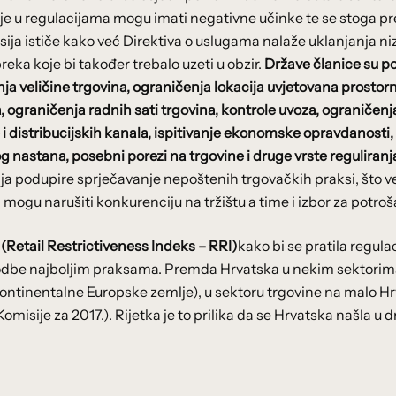
cije u regulacijama mogu imati negativne učinke te se stoga p
sija ističe kako već Direktiva o uslugama nalaže uklanjanja ni
eka koje bi također trebalo uzeti u obzir.
Države članice su p
nja veličine trgovina, ograničenja lokacija uvjetovana prostor
, ograničenja radnih sati trgovina, kontrole uvoza, ograničenj
 i distribucijskih kanala, ispitivanje ekonomske opravdanosti,
og nastana, posebni porezi na trgovine i druge vrste reguliranj
ija podupire sprječavanje nepoštenih trgovačkih praksi, što v
gu narušiti konkurenciju na tržištu a time i izbor za potroš
e (Retail Restrictiveness Indeks – RRI)
kako bi se pratila regula
odbe najboljim praksama. Premda Hrvatska u nekim sektorim
kontinentalne Europske zemlje), u sektoru trgovine na malo H
isije za 2017.). Rijetka je to prilika da se Hrvatska našla u 