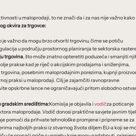
ivnosti u maloprodaji, to ne znači da i za nas nije važno kako
og okvira za trgovce:
o je važno da mogu brzo otvoriti trgovinu, čime se potiču
egulacija u području prostornog planiranja te sektorska raster
u trgovina
, što može znatno opteretiti poduzeća i smanjiti nj
olje prakse kad je riječ o akcijskim prodajama i sniženjima,
rgovina, posebnim maloprodajnim porezima, kupnji proizvo
j praksi u maloprodaji. Cilj je zajamčiti ravnopravne
vite opskrbne lance ne ograničavajući pritom slobodno ostva
u gradskim središtima:
Komisija je objavila i
vodič
za poticanje
ektora maloprodaje. Vodič donosi praktične savjete javnim tije
je pomoći da prihvate tehnološke promjene i pripreme se za
rima najboljih praksi iz stvarnog života diljem EU-a koji se m
odiču će pronaći priče o uspjehu koje mogu nadahnuti, primjeri