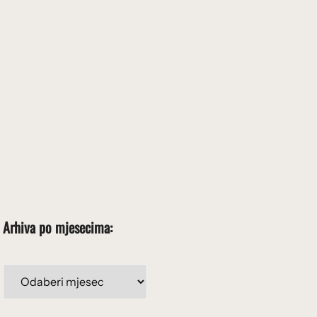
Arhiva po mjesecima:
Arhiva
po
mjesecima: