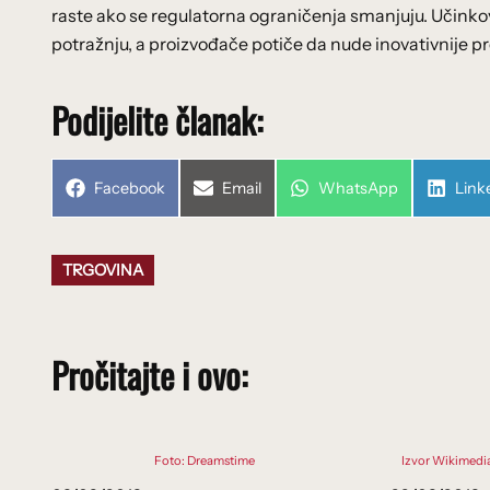
raste ako se regulatorna ograničenja smanjuju. Učinkov
potražnju, a proizvođače potiče da nude inovativnije p
Podijelite članak:
Share
Share
Share
Shar
Facebook
Email
WhatsApp
Link
on
on
on
on
TRGOVINA
Pročitajte i ovo:
Foto: Dreamstime
Izvor Wikimed