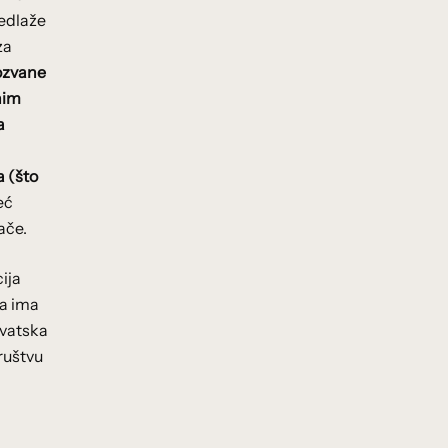
redlaže
za
ozvane
nim
a
a (što
eć
ače.
cija
a ima
rvatska
društvu