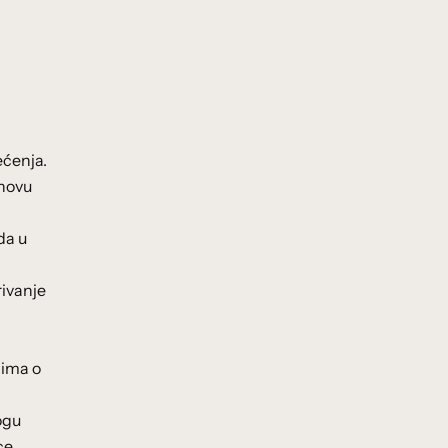
ećenja.
ihovu
da u
rivanje
lima o
ogu
ce,