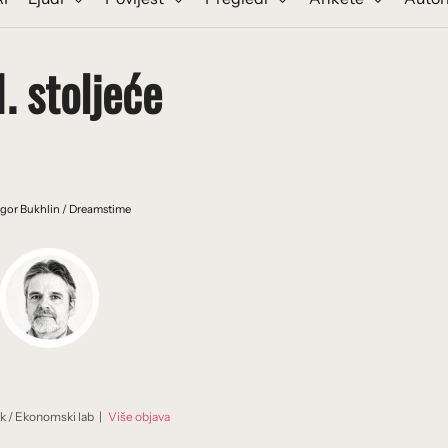
. stoljeće
Igor Bukhlin / Dreamstime
ik
/
Ekonomski lab
|
Više objava