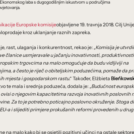
dnik Ekonomskog laba s dugogodišnjim iskustvom u područjima
vjetovanja.
kacije Europske komisije
objavljene 19. travnja 2018. Cilj Unije
oprodaje kroz uklanjanje raznih zapreka.
e, rast, ulaganja i konkurentnost, rekao je: „
Komisija je utvrdil
ve članice usmjeravale u jačanju inovativnosti, produktivnosti 
ropskim trgovcima na malo omogućuje da budu vidljiviji na
jima, a često je riječ o obiteljskim poduzećima, pomaže da pr
ih mjesta i gospodarskom rastu
.“ Također, Elżbieta
Bieńkows
tvo te mala i srednja poduzeća, dodala je: „
Budućnost europs
i, ovisi o njegovim kapacitetima razvoja inovativnih poslovnih
vine. Za to je potrebno poticajno poslovno okruženje. Stoga d
 EU-a i slijediti primjere prokušanih reformi provedenih u dru
e na malo kako bi se osjetili pozitivni učinci na ostale sektore