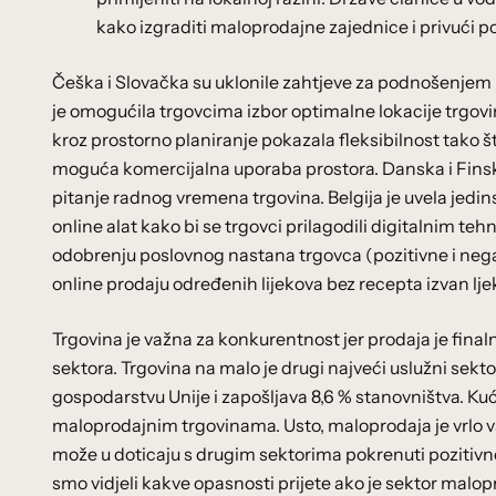
kako izgraditi maloprodajne zajednice i privući p
Češka i Slovačka su uklonile zahtjeve za podnošenjem
je omogućila trgovcima izbor optimalne lokacije trgovi
kroz prostorno planiranje pokazala fleksibilnost tako š
moguća komercijalna uporaba prostora. Danska i Finska s
pitanje radnog vremena trgovina. Belgija je uvela jedi
online alat kako bi se trgovci prilagodili digitalnim teh
odobrenju poslovnog nastana trgovca (pozitivne i negat
online prodaju određenih lijekova bez recepta izvan lje
Trgovina je važna za konkurentnost jer prodaja je final
sektora. Trgovina na malo je drugi najveći uslužni sekto
gospodarstvu Unije i zapošljava 8,6 % stanovništva. Ku
maloprodajnim trgovinama. Usto, maloprodaja je vrlo va
može u doticaju s drugim sektorima pokrenuti pozitivn
smo vidjeli kakve opasnosti prijete ako je sektor malo