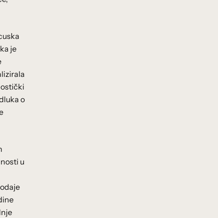
ncuska
ka je
e
lizirala
ostički
odluka o
e
h
dnosti u
rodaje
dine
dnje