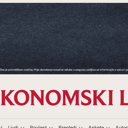
I
Ljudi
Povijest
Pregledi
Ankete
Autor