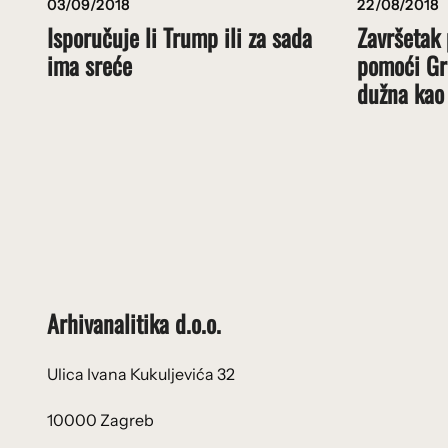
03/09/2018
22/08/2018
Isporučuje li Trump ili za sada
Završetak
ima sreće
pomoći Grč
dužna kao
Arhivanalitika d.o.o.
Ulica Ivana Kukuljevića 32
10000 Zagreb