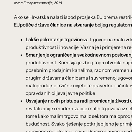
Izvor: Europska komisija, 2018
Ako se Hrvatska nalazi ispod prosjeka EU prema restrikt
EU
potiče države članice na stvaranje boljeg regulatorn
Lakše pokretanje trgovine:
za trgovce na malo vrl
produktivnost i inovacije. Važna je i primjerena r
Smanjenje ograničenja svakodnevnom poslovanj
produktivnost. Komisija je zbog toga utvrdila najb
posebnim prodajnim kanalima, radnom vremenu t
drugim državama članicama i suvremenoj ugovorno
maloprodajne tržišne uvjete te pravedne i učinko
opravdanih ciljeva javne politike
Usvajanje novih pristupa radi promicanja živosti 
revitalizacije i modernizacije malih trgovaca iz s
tome kako malim trgovcima iz sektora maloproda
budućnost. Svako rješenje potkrijepljeno je primje
primijeniti na lokalnoj razini. Države članice u v