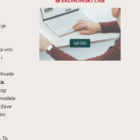
 je
a vrlo
i
ihvate
ka
,
kog
 modela
ržave
gim
. To