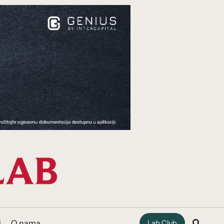
i
O nama
Lab Club