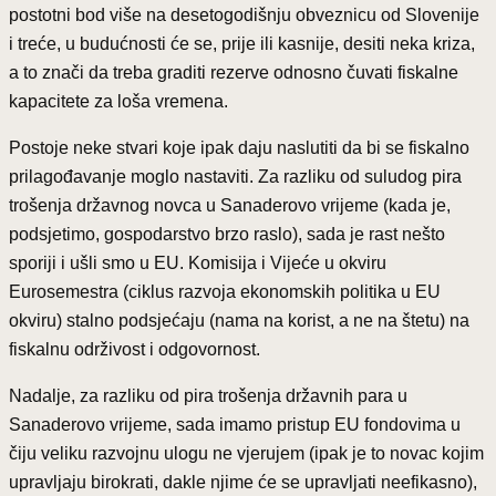
postotni bod više na desetogodišnju obveznicu od Slovenije
i treće, u budućnosti će se, prije ili kasnije, desiti neka kriza,
a to znači da treba graditi rezerve odnosno čuvati fiskalne
kapacitete za loša vremena.
Postoje neke stvari koje ipak daju naslutiti da bi se fiskalno
prilagođavanje moglo nastaviti. Za razliku od suludog pira
trošenja državnog novca u Sanaderovo vrijeme (kada je,
podsjetimo, gospodarstvo brzo raslo), sada je rast nešto
sporiji i ušli smo u EU. Komisija i Vijeće u okviru
Eurosemestra (ciklus razvoja ekonomskih politika u EU
okviru) stalno podsjećaju (nama na korist, a ne na štetu) na
fiskalnu održivost i odgovornost.
Nadalje, za razliku od pira trošenja državnih para u
Sanaderovo vrijeme, sada imamo pristup EU fondovima u
čiju veliku razvojnu ulogu ne vjerujem (ipak je to novac kojim
upravljaju birokrati, dakle njime će se upravljati neefikasno),