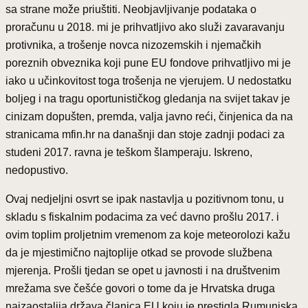
sa strane može priuštiti. Neobjavljivanje podataka o
proračunu u 2018. mi je prihvatljivo ako služi zavaravanju
protivnika, a trošenje novca nizozemskih i njemačkih
poreznih obveznika koji pune EU fondove prihvatljivo mi je
iako u učinkovitost toga trošenja ne vjerujem. U nedostatku
boljeg i na tragu oportunističkog gledanja na svijet takav je
cinizam dopušten, premda, valja javno reći, činjenica da na
stranicama mfin.hr na današnji dan stoje zadnji podaci za
studeni 2017. ravna je teškom šlamperaju. Iskreno,
nedopustivo.
Ovaj nedjeljni osvrt se ipak nastavlja u pozitivnom tonu, u
skladu s fiskalnim podacima za već davno prošlu 2017. i
ovim toplim proljetnim vremenom za koje meteorolozi kažu
da je mjestimično najtoplije otkad se provode službena
mjerenja. Prošli tjedan se opet u javnosti i na društvenim
mrežama sve češće govori o tome da je Hrvatska druga
najzaostalija država članica EU koju je prestigla Rumunjska,