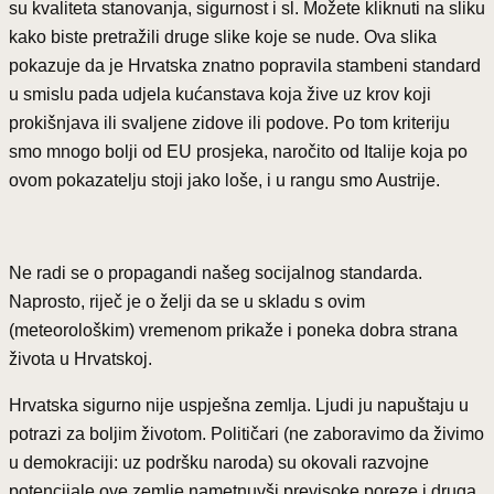
su kvaliteta stanovanja, sigurnost i sl. Možete kliknuti na sliku
kako biste pretražili druge slike koje se nude. Ova slika
pokazuje da je Hrvatska znatno popravila stambeni standard
u smislu pada udjela kućanstava koja žive uz krov koji
prokišnjava ili svaljene zidove ili podove. Po tom kriteriju
smo mnogo bolji od EU prosjeka, naročito od Italije koja po
ovom pokazatelju stoji jako loše, i u rangu smo Austrije.
Ne radi se o propagandi našeg socijalnog standarda.
Naprosto, riječ je o želji da se u skladu s ovim
(meteorološkim) vremenom prikaže i poneka dobra strana
života u Hrvatskoj.
Hrvatska sigurno nije uspješna zemlja. Ljudi ju napuštaju u
potrazi za boljim životom. Političari (ne zaboravimo da živimo
u demokraciji: uz podršku naroda) su okovali razvojne
potencijale ove zemlje nametnuvši previsoke poreze i druga