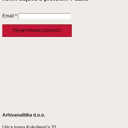
Email
*
Arhivanalitika d.o.o.
Ulica Ivana Kukuljevića 32