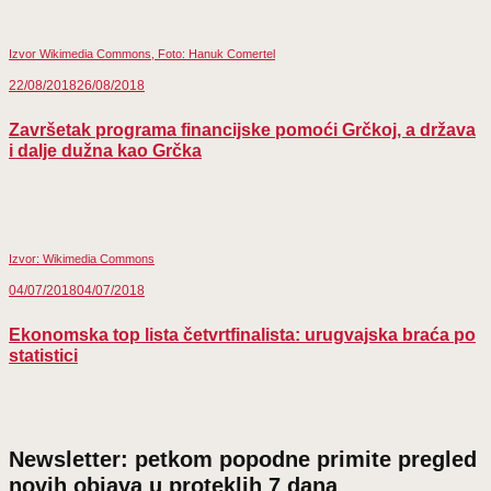
Izvor Wikimedia Commons, Foto: Hanuk Comertel
22/08/2018
26/08/2018
Završetak programa financijske pomoći Grčkoj, a država
i dalje dužna kao Grčka
Izvor: Wikimedia Commons
04/07/2018
04/07/2018
Ekonomska top lista četvrtfinalista: urugvajska braća po
statistici
Newsletter: petkom popodne primite pregled
novih objava u proteklih 7 dana