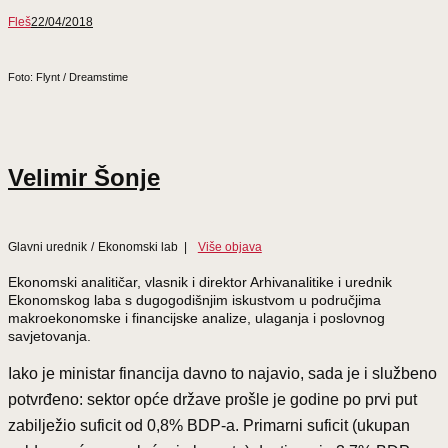
Fleš
22/04/2018
Foto: Flynt / Dreamstime
Velimir Šonje
Glavni urednik
/
Ekonomski lab
|
Više objava
Ekonomski analitičar, vlasnik i direktor Arhivanalitike i urednik
Ekonomskog laba s dugogodišnjim iskustvom u područjima
makroekonomske i financijske analize, ulaganja i poslovnog
savjetovanja.
Iako je ministar financija davno to najavio, sada je i službeno
potvrđeno: sektor opće države prošle je godine po prvi put
zabilježio suficit od 0,8% BDP-a. Primarni suficit (ukupan