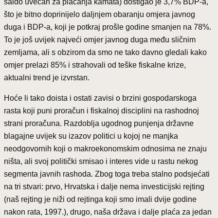
saldo uvećan za plaćanja kamata) dostigao je 3,7% BDP-a,
što je bitno doprinijelo daljnjem obaranju omjera javnog
duga i BDP-a, koji je potkraj prošle godine smanjen na 78%.
To je još uvijek najveći omjer javnog duga među sličnim
zemljama, ali s obzirom da smo ne tako davno gledali kako
omjer prelazi 85% i strahovali od teške fiskalne krize,
aktualni trend je izvrstan.
Hoće li tako doista i ostati zavisi o brzini gospodarskoga
rasta koji puni proračun i fiskalnoj disciplini na rashodnoj
strani proračuna. Razdoblja ugodnog punjenja državne
blagajne uvijek su izazov politici u kojoj ne manjka
neodgovornih koji o makroekonomskim odnosima ne znaju
ništa, ali svoj politički smisao i interes vide u rastu nekog
segmenta javnih rashoda. Zbog toga treba stalno podsjećati
na tri stvari: prvo, Hrvatska i dalje nema investicijski rejting
(naš rejting je niži od rejtinga koji smo imali dvije godine
nakon rata, 1997.), drugo, naša država i dalje plaća za jedan