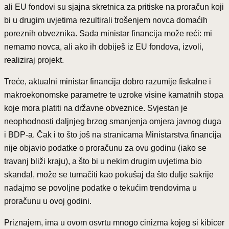
ali EU fondovi su sjajna skretnica za pritiske na proračun koji
bi u drugim uvjetima rezultirali trošenjem novca domaćih
poreznih obveznika. Sada ministar financija može reći: mi
nemamo novca, ali ako ih dobiješ iz EU fondova, izvoli,
realiziraj projekt.
Treće, aktualni ministar financija dobro razumije fiskalne i
makroekonomske parametre te uzroke visine kamatnih stopa
koje mora platiti na državne obveznice. Svjestan je
neophodnosti daljnjeg brzog smanjenja omjera javnog duga
i BDP-a. Čak i to što još na stranicama Ministarstva financija
nije objavio podatke o proračunu za ovu godinu (iako se
travanj bliži kraju), a što bi u nekim drugim uvjetima bio
skandal, može se tumačiti kao pokušaj da što dulje sakrije
nadajmo se povoljne podatke o tekućim trendovima u
proračunu u ovoj godini.
Priznajem, ima u ovom osvrtu mnogo cinizma kojeg si kibicer