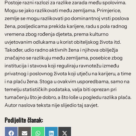
Postoje razni razlozi za razlike zarada među spolovima.
Mogu se jako razlikovati među zemljama. Primjerice,
zemlje se mogu razlikovati po dominantnoj vrsti poslova
žena, posljedicama prekida karijere, radu s pola radnog
vremena zbog rođenja djeteta, prema kulturno
uvjetovanim odlukama u korist obiteljskog života itd.
Također, udio radno aktivnih žena i njihova obilježja
značajno se razlikuju među zemljama, posebice zbog
institucija i stavova koji reguliraju ravnotežu između
privatnog i poslovnog života koji utječu na karijeru, a time
i na plaću žena. Stoga u ovakvim usporedbama, samo na
temelju statističkih podataka, valja biti oprezan pri
tumačenju što je dobro, a što loše u pogledu razlika plaća.
Autor naslova teksta nije slijedio taj savjet.
Podijelite članak:
Share
Share
Share
Share
Share
Facebook
Email
WhatsApp
LinkedIn
X