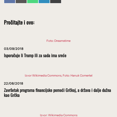
on
on
on
on
on
(Twitter)
Pročitajte i ovo:
Foto: Dreamstime
03/09/2018
Isporučuje li Trump ili za sada ima sreće
Izvor Wikimedia Commons, Foto: Hanuk Comertel
22/08/2018
Završetak programa financijske pomoći Grčkoj, a država i dalje dužna
kao Grčka
Izvor: Wikimedia Commons