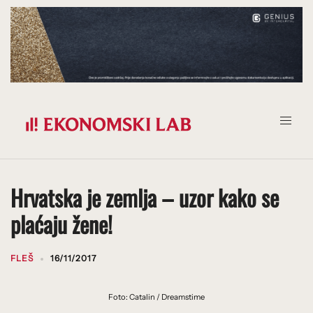
Prijeđi
na
sadržaj
Hrvatska je zemlja – uzor kako se
plaćaju žene!
FLEŠ
16/11/2017
Foto: Catalin / Dreamstime