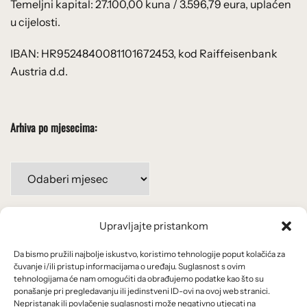
Temeljni kapital: 27.100,00 kuna / 3.596,79 eura, uplaćen
u cijelosti.
IBAN: HR9524840081101672453, kod Raiffeisenbank
Austria d.d.
Arhiva po mjesecima:
Arhiva
po
mjesecima:
Upravljajte pristankom
Važne poveznice
Da bismo pružili najbolje iskustvo, koristimo tehnologije poput kolačića za
Uvjeti korištenja
čuvanje i/ili pristup informacijama o uređaju. Suglasnost s ovim
tehnologijama će nam omogućiti da obrađujemo podatke kao što su
Politika privatnosti
ponašanje pri pregledavanju ili jedinstveni ID-ovi na ovoj web stranici.
Nepristanak ili povlačenje suglasnosti može negativno utjecati na