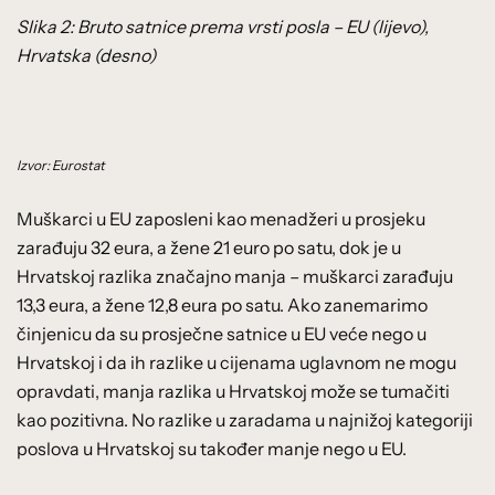
Slika 2: Bruto satnice prema vrsti posla – EU (lijevo),
Hrvatska (desno)
Izvor: Eurostat
Muškarci u EU zaposleni kao menadžeri u prosjeku
zarađuju 32 eura, a žene 21 euro po satu, dok je u
Hrvatskoj razlika značajno manja – muškarci zarađuju
13,3 eura, a žene 12,8 eura po satu. Ako zanemarimo
činjenicu da su prosječne satnice u EU veće nego u
Hrvatskoj i da ih razlike u cijenama uglavnom ne mogu
opravdati, manja razlika u Hrvatskoj može se tumačiti
kao pozitivna. No razlike u zaradama u najnižoj kategoriji
poslova u Hrvatskoj su također manje nego u EU.