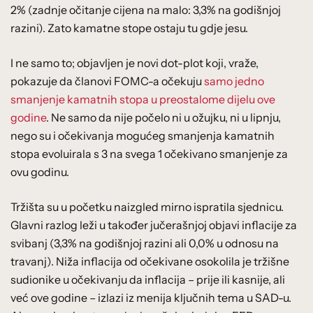
2% (zadnje očitanje cijena na malo: 3,3% na godišnjoj
razini). Zato kamatne stope ostaju tu gdje jesu.
I ne samo to; objavljen je novi dot-plot koji, vraže,
pokazuje da članovi FOMC-a očekuju
samo jedno
smanjenje kamatnih stopa u preostalome dijelu ove
godine
. Ne samo da nije počelo ni u ožujku, ni u lipnju,
nego su i očekivanja mogućeg smanjenja kamatnih
stopa evoluirala s 3 na svega 1 očekivano smanjenje za
ovu godinu.
Tržišta su u početku naizgled mirno ispratila sjednicu.
Glavni razlog leži u također jučerašnjoj objavi inflacije za
svibanj (3,3% na godišnjoj razini ali 0,0% u odnosu na
travanj). Niža inflacija od očekivane osokolila je tržišne
sudionike u očekivanju da inflacija – prije ili kasnije, ali
već ove godine – izlazi iz menija ključnih tema u SAD-u.