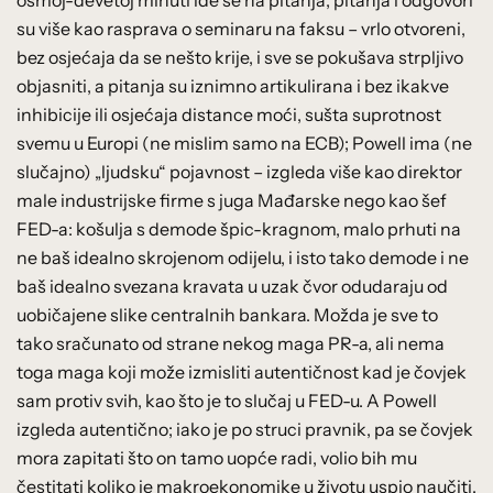
su više kao rasprava o seminaru na faksu – vrlo otvoreni,
bez osjećaja da se nešto krije, i sve se pokušava strpljivo
objasniti, a pitanja su iznimno artikulirana i bez ikakve
inhibicije ili osjećaja distance moći, sušta suprotnost
svemu u Europi (ne mislim samo na ECB); Powell ima (ne
slučajno) „ljudsku“ pojavnost – izgleda više kao direktor
male industrijske firme s juga Mađarske nego kao šef
FED-a: košulja s demode špic-kragnom, malo prhuti na
ne baš idealno skrojenom odijelu, i isto tako demode i ne
baš idealno svezana kravata u uzak čvor odudaraju od
uobičajene slike centralnih bankara. Možda je sve to
tako sračunato od strane nekog maga PR-a, ali nema
toga maga koji može izmisliti autentičnost kad je čovjek
sam protiv svih, kao što je to slučaj u FED-u. A Powell
izgleda autentično; iako je po struci pravnik, pa se čovjek
mora zapitati što on tamo uopće radi, volio bih mu
čestitati koliko je makroekonomike u životu uspio naučiti.