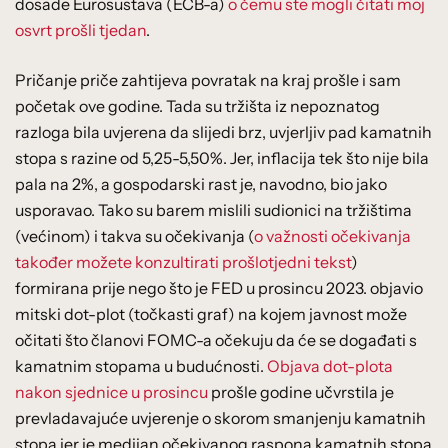
dosade Eurosustava (ECB-a)
o čemu ste mogli čitati moj
osvrt prošli tjedan
.
Pričanje priče zahtijeva povratak na kraj prošle i sam
početak ove godine. Tada su tržišta iz nepoznatog
razloga bila uvjerena da slijedi brz, uvjerljiv pad kamatnih
stopa s razine od 5,25-5,50%. Jer, inflacija tek što nije bila
pala na 2%, a gospodarski rast je, navodno, bio jako
usporavao. Tako su barem mislili sudionici na tržištima
(većinom) i takva su očekivanja (
o važnosti očekivanja
također možete konzultirati prošlotjedni tekst
)
formirana prije nego što je FED u prosincu 2023. objavio
mitski dot-plot (točkasti graf) na kojem javnost može
očitati što članovi FOMC-a očekuju da će se događati s
kamatnim stopama u budućnosti.
Objava dot-plota
nakon sjednice u prosincu
prošle godine učvrstila je
prevladavajuće uvjerenje o skorom smanjenju kamatnih
stopa jer je medijan očekivanog raspona kamatnih stopa