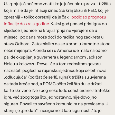
U srpnju još nećemo znati tko je jučer bio u pravu – tržišta
koja misle da je inflaciji iznad 2% kraj blizu, ili FED, koji je
oprezniji – toliko oprezniji da je čak i
podigao prognozu
inflacije do kraja godine
. Kakvi god podaci pristignu do
sljedeće sjednice na kraju srpnja ne vjerujem da u
mjesec i po dana može doći do radikalnog zaokreta u
stavu Odbora. Zato mislim da se u srpnju kamatne stope
neće mijenjati. A onda se i u Americi ide malo na odmor,
pa ide okupljanje guvernera u legendarnom Jackson
Holeu u kolovozu. Powell će u tom redovitom govoru
naznačiti pogled na rujansku sjednicu koja će biti nova
„odlučujuća“ (održat će se 18. rujna): tržišta su uvjerena
da tada kreće pad, a FOMC očito želi što dulje držati
karte skrivene. Ne zbog neke ludo sofisticirane strateške
igre, već zbog toga što, jednostavno, nije dovoljno
siguran. Powell to savršeno komunicira na presicama. U
stanju je „prodati“ i nesigurnost kao sigurnost, što je