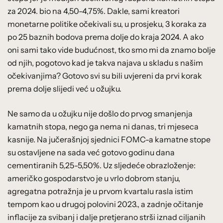
za 2024. bio na 4,50-4,75%. Dakle, sami kreatori
monetarne politike očekivali su, u prosjeku, 3 koraka za
po 25 baznih bodova prema dolje do kraja 2024. A ako
oni sami tako vide budućnost, tko smo mi da znamo bolje
od njih, pogotovo kad je takva najava u skladu s našim
očekivanjima? Gotovo svi su bili uvjereni da prvi korak
prema dolje slijedi već u ožujku.
Ne samo da u ožujku nije došlo do prvog smanjenja
kamatnih stopa, nego ga nema ni danas, tri mjeseca
kasnije. Na jučerašnjoj sjednici FOMC-a kamatne stope
su ostavljene na sada već gotovo godinu dana
cementiranih 5,25-5,50%. Uz sljedeće obrazloženje:
američko gospodarstvo je u vrlo dobrom stanju,
agregatna potražnja je u prvom kvartalu rasla istim
tempom kao u drugoj polovini 2023., a zadnje očitanje
inflacije za svibanj i dalje pretjerano strši iznad ciljanih