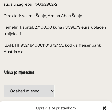
suda u Zagrebu Tt-03/2982-2.
Direktori: Velimir Šonje, Amina Ahec Šonje
Temeljni kapital: 27.100,00 kuna / 3.596,79 eura, uplaćen
u cijelosti.
IBAN: HR9524840081101672453, kod Raiffeisenbank
Austria d.d.
Arhiva po mjesecima:
Arhiva
po
mjesecima:
Upravljajte pristankom
Važne poveznice