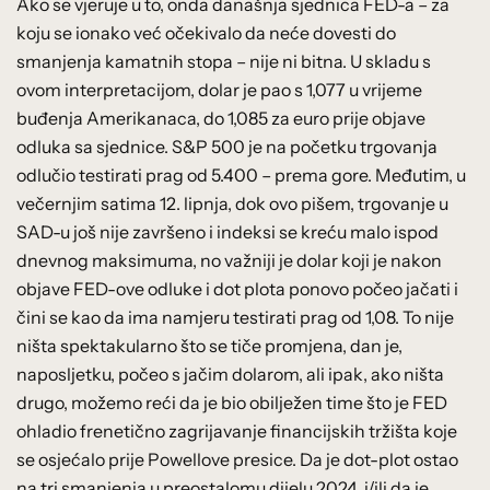
Ako se vjeruje u to, onda današnja sjednica FED-a – za
koju se ionako već očekivalo da neće dovesti do
smanjenja kamatnih stopa – nije ni bitna. U skladu s
ovom interpretacijom, dolar je pao s 1,077 u vrijeme
buđenja Amerikanaca, do 1,085 za euro prije objave
odluka sa sjednice. S&P 500 je na početku trgovanja
odlučio testirati prag od 5.400 – prema gore. Međutim, u
večernjim satima 12. lipnja, dok ovo pišem, trgovanje u
SAD-u još nije završeno i indeksi se kreću malo ispod
dnevnog maksimuma, no važniji je dolar koji je nakon
objave FED-ove odluke i dot plota ponovo počeo jačati i
čini se kao da ima namjeru testirati prag od 1,08. To nije
ništa spektakularno što se tiče promjena, dan je,
naposljetku, počeo s jačim dolarom, ali ipak, ako ništa
drugo, možemo reći da je bio obilježen time što je FED
ohladio frenetično zagrijavanje financijskih tržišta koje
se osjećalo prije Powellove presice. Da je dot-plot ostao
na tri smanjenja u preostalomu dijelu 2024. i/ili da je