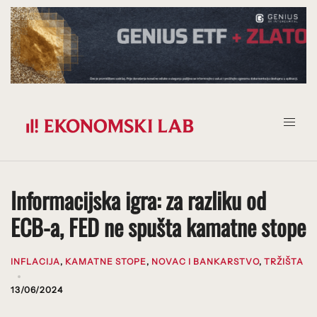
Prijeđi
na
sadržaj
Informacijska igra: za razliku od
ECB-a, FED ne spušta kamatne stope
INFLACIJA
,
KAMATNE STOPE
,
NOVAC I BANKARSTVO
,
TRŽIŠTA
13/06/2024