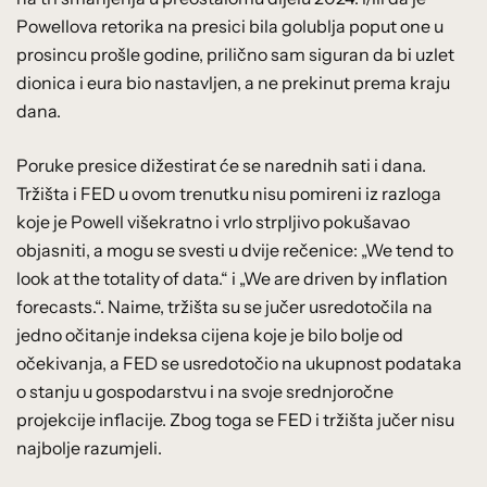
Powellova retorika na presici bila golublja poput one u
prosincu prošle godine, prilično sam siguran da bi uzlet
dionica i eura bio nastavljen, a ne prekinut prema kraju
dana.
Poruke presice dižestirat će se narednih sati i dana.
Tržišta i FED u ovom trenutku nisu pomireni iz razloga
koje je Powell višekratno i vrlo strpljivo pokušavao
objasniti, a mogu se svesti u dvije rečenice: „We tend to
look at the totality of data.“ i „We are driven by inflation
forecasts.“. Naime, tržišta su se jučer usredotočila na
jedno očitanje indeksa cijena koje je bilo bolje od
očekivanja, a FED se usredotočio na ukupnost podataka
o stanju u gospodarstvu i na svoje srednjoročne
projekcije inflacije. Zbog toga se FED i tržišta jučer nisu
najbolje razumjeli.