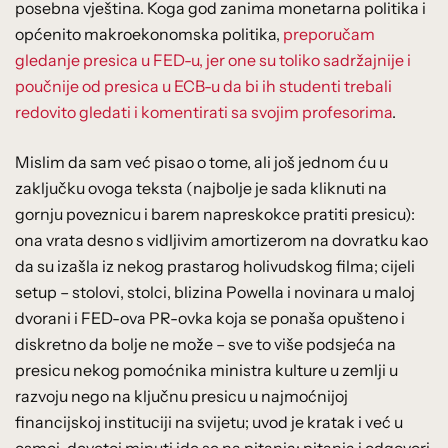
posebna vještina. Koga god zanima monetarna politika i
općenito makroekonomska politika,
preporučam
gledanje presica u FED-u, jer one su toliko sadržajnije i
poučnije od presica u ECB-u da bi ih studenti trebali
redovito gledati i komentirati sa svojim profesorima
.
Mislim da sam već pisao o tome, ali još jednom ću u
zaključku ovoga teksta (najbolje je sada kliknuti na
gornju poveznicu i barem napreskokce pratiti presicu):
ona vrata desno s vidljivim amortizerom na dovratku kao
da su izašla iz nekog prastarog holivudskog filma; cijeli
setup – stolovi, stolci, blizina Powella i novinara u maloj
dvorani i FED-ova PR-ovka koja se ponaša opušteno i
diskretno da bolje ne može – sve to više podsjeća na
presicu nekog pomoćnika ministra kulture u zemlji u
razvoju nego na ključnu presicu u najmoćnijoj
financijskoj instituciji na svijetu; uvod je kratak i već u
osmoj-devetoj minuti ide se na pitanja; pitanja i odgovori