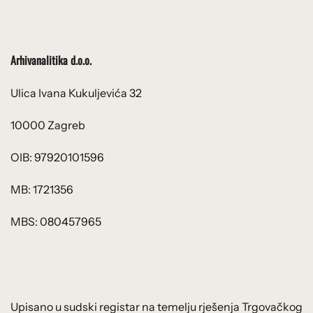
Arhivanalitika d.o.o.
Ulica Ivana Kukuljevića 32
10000 Zagreb
OIB: 97920101596
MB: 1721356
MBS: 080457965
Upisano u sudski registar na temelju rješenja Trgovačkog