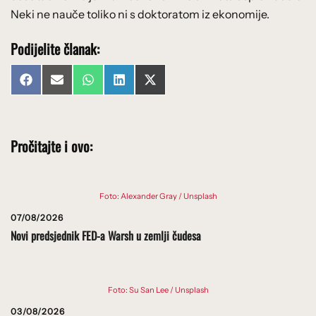
Neki ne nauče toliko ni s doktoratom iz ekonomije.
Podijelite članak:
Share
Share
Share
Share
Share
Facebook
Email
WhatsApp
LinkedIn
X
on
on
on
on
on
(Twitter)
Pročitajte i ovo:
Foto: Alexander Gray / Unsplash
07/08/2026
Novi predsjednik FED-a Warsh u zemlji čudesa
Foto: Su San Lee / Unsplash
03/08/2026