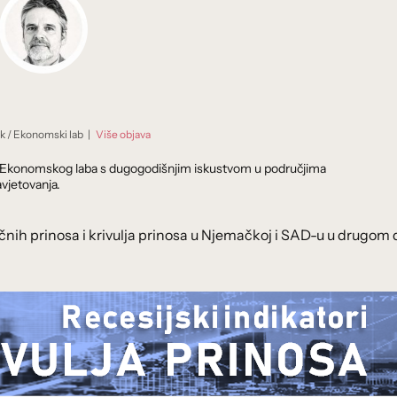
ik
/
Ekonomski lab
|
Više objava
dnik Ekonomskog laba s dugogodišnjim iskustvom u područjima
vjetovanja.
čnih prinosa i krivulja prinosa u Njemačkoj i SAD-u u drugom d