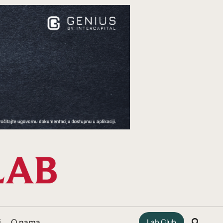
i
O nama
Lab Club