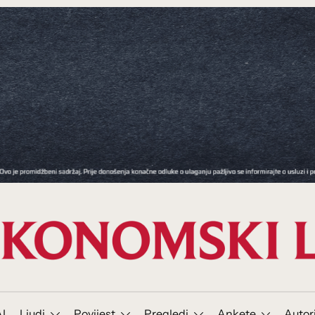
I
Ljudi
Povijest
Pregledi
Ankete
Autor