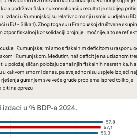
 predviđamo bržu fiskalnu konsolidaciju u Rumunjskoj jer je
e koja podržava fiskalnu konsolidaciju rezultat je slabijeg priti
ni izdaci u Rumunjskoj su relativno manji u smislu udjela u BD
eći u EU – Slika 1). Zbog toga su u Francuskoj društvene skupi
otpor fiskalnoj konsolidaciji brojnije i moćnije, a to se reflekt
ncuske i Rumunjske; mi smo s fiskalnim deficitom u rasponu o
skom i Rumunjskom. Međutim, naš deficit je na uzlaznom tr
i u položaj sličan položaju današnjih fiskalnih nesretnika. Na
u u kakvom smo mi danas, pa svejedno nisu uspjele izbjeći na
e rješenja guranjem sve veće grude problema ispred toliko je
a biti na oprezu.