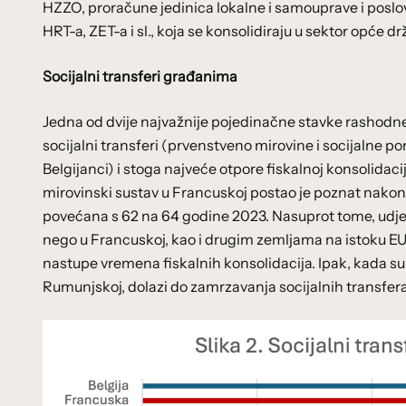
HZZO, proračune jedinica lokalne i samouprave i poslo
HRT-a, ZET-a i sl., koja se konsolidiraju u sektor opće dr
Socijalni transferi građanima
Jedna od dvije najvažnije pojedinačne stavke rashod
socijalni transferi (prvenstveno mirovine i socijalne 
Belgijanci) i stoga najveće otpore fiskalnoj konsolidacij
mirovinski sustav u Francuskoj postao je poznat nakon
povećana s 62 na 64 godine 2023. Nasuprot tome, udjel 
nego u Francuskoj, kao i drugim zemljama na istoku EU (Sl
nastupe vremena fiskalnih konsolidacija. Ipak, kada su 
Rumunjskoj, dolazi do zamrzavanja socijalnih transfera