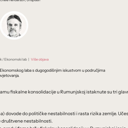
ichele Henderson, Unsplash
ik
/
Ekonomski lab
|
Više objava
dnik Ekonomskog laba s dugogodišnjim iskustvom u područjima
vjetovanja.
ramu fiskalne konsolidacije u Rumunjskoj istaknute su tri gla
a) dovode do političke nestabilnosti i rasta rizika zemlje. Uče
 društvene nestabilnosti.