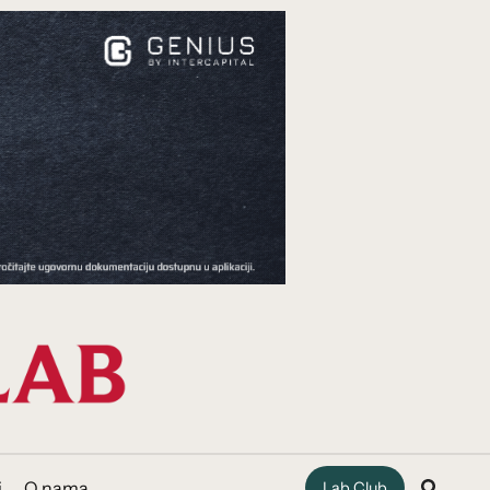
i
O nama
Lab Club