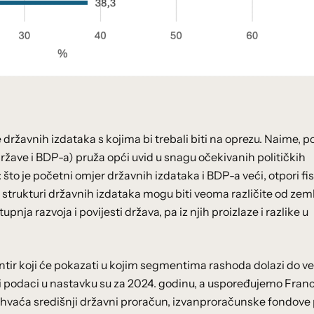
ržavnih izdataka s kojima bi trebali biti na oprezu. Naime, 
ržave i BDP-a) pruža opći uvid u snagu očekivanih političkih
što je početni omjer državnih izdataka i BDP-a veći, otpori fi
 strukturi državnih izdataka mogu biti veoma različite od zem
pnja razvoja i povijesti država, pa iz njih proizlaze i razlike u
jentir koji će pokazati u kojim segmentima rashoda dolazi do ve
i podaci u nastavku su za 2024. godinu, a uspoređujemo Fran
uhvaća središnji državni proračun, izvanproračunske fondove