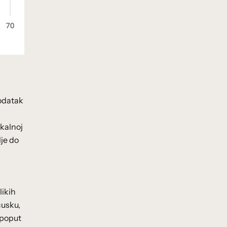
podatak
skalnoj
lje do
likih
cusku,
 poput