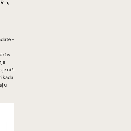
OR-a,
ađate –
drživ
nje
je niži
ri kada
aj u