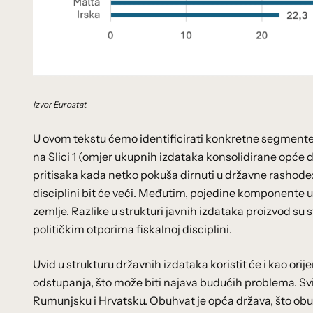
Izvor Eurostat
U ovom tekstu ćemo identificirati konkretne segmente d
na Slici 1 (omjer ukupnih izdataka konsolidirane opće d
pritisaka kada netko pokuša dirnuti u državne rashode: 
disciplini bit će veći. Međutim, pojedine komponente u
zemlje. Razlike u strukturi javnih izdataka proizvod su stu
političkim otporima fiskalnoj disciplini.
Uvid u strukturu državnih izdataka koristit će i kao ori
odstupanja, što može biti najava budućih problema. Sv
Rumunjsku i Hrvatsku. Obuhvat je opća država, što ob