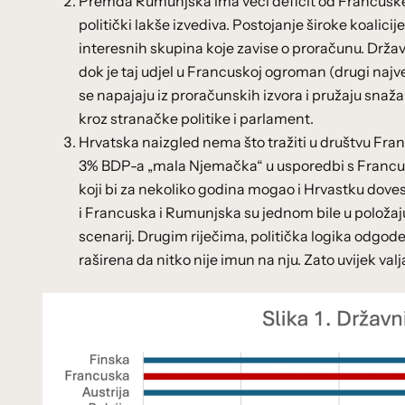
Premda Rumunjska ima veći deficit od Francuske,
politički lakše izvediva. Postojanje široke koalicij
interesnih skupina koje zavise o proračunu. Držav
dok je taj udjel u Francuskoj ogroman (drugi najv
se napajaju iz proračunskih izvora i pružaju snažan 
kroz stranačke politike i parlament.
Hrvatska naizgled nema što tražiti u društvu Fra
3% BDP-a „mala Njemačka“ u usporedbi s Francu
koji bi za nekoliko godina mogao i Hrvastku dovest
i Francuska i Rumunjska su jednom bile u položaj
scenarij. Drugim riječima, politička logika odgod
raširena da nitko nije imun na nju. Zato uvijek valj