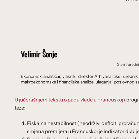
Foto: M
Velimir Šonje
Glavni uredn
Ekonomski analitičar, vlasnik i direktor Arhivanalitike i ure
makroekonomske i financijske analize, ulaganja i poslovnog sa
U jučerašnjem tekstu o padu vlade u Francuskoj
i prog
teze:
Fiskalna nestabilnost (neodrživi deficiti proračun
smjena premijera u Francuskoj je indikator dublje