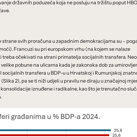
vanje državnih poduzeća koja ne posluju na tržištu poput HB
žave.
ne strane svih proračuna u zapadnim demokracijama su – pog
pomoći). Francuzi su pri europskom vrhu (na kojem se nalaze
i treba očekivati na strani primatelja socijalnih transfera. Neo
 velike pobune na ulicama kada je zakonska dob za umirovlje
socijalnih transfera u BDP-u u Hrvatskoj i Rumunjskoj znatno 
ika 2), pa se ti niži udjeli u pravilu ne diraju u značajnoj mje
konsolidacije iznuđene i radikalne, kao što je trenutačno sluč
.