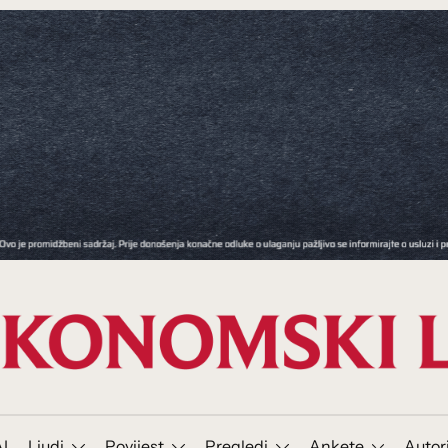
I
Ljudi
Povijest
Pregledi
Ankete
Autor