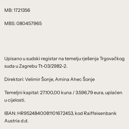
MB: 1721356
MBS: 080457965
Upisano u sudski registar na temelju rješenja Trgovačkog
suda u Zagrebu Tt-03/2982-2.
Direktori: Velimir Šonje, Amina Ahec Šonje
Temeljni kapital: 27.100,00 kuna / 3.596,79 eura, uplaćen
u cijelosti.
IBAN: HR9524840081101672453, kod Raiffeisenbank
Austria d.d.