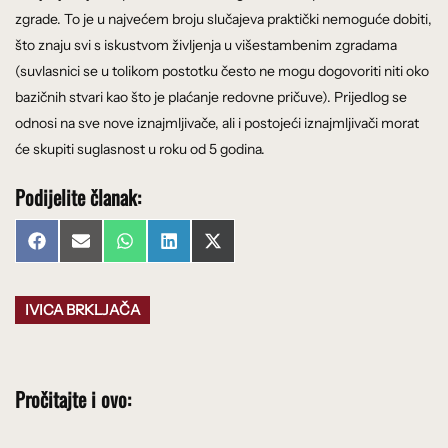
zgrade. To je u najvećem broju slučajeva praktički nemoguće dobiti,
što znaju svi s iskustvom življenja u višestambenim zgradama
(suvlasnici se u tolikom postotku često ne mogu dogovoriti niti oko
bazičnih stvari kao što je plaćanje redovne pričuve). Prijedlog se
odnosi na sve nove iznajmljivače, ali i postojeći iznajmljivači morat
će skupiti suglasnost u roku od 5 godina.
Podijelite članak:
Share
Share
Share
Share
Share
Facebook
Email
WhatsApp
LinkedIn
X
on
on
on
on
on
(Twitter)
IVICA BRKLJAČA
Pročitajte i ovo: