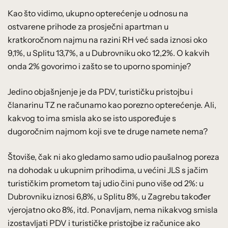
Kao što vidimo, ukupno opterećenje u odnosu na
ostvarene prihode za prosječni apartman u
kratkoročnom najmu na razini RH već sada iznosi oko
9,1%, u Splitu 13,7%, a u Dubrovniku oko 12,2%. O kakvih
onda 2% govorimo i zašto se to uporno spominje?
Jedino objašnjenje je da PDV, turističku pristojbu i
članarinu TZ ne računamo kao porezno opterećenje. Ali,
kakvog to ima smisla ako se isto uspoređuje s
dugoročnim najmom koji sve te druge namete nema?
Štoviše, čak ni ako gledamo samo udio paušalnog poreza
na dohodak u ukupnim prihodima, u većini JLS s jačim
turističkim prometom taj udio čini puno više od 2%: u
Dubrovniku iznosi 6,8%, u Splitu 8%, u Zagrebu također
vjerojatno oko 8%, itd. Ponavljam, nema nikakvog smisla
izostavljati PDV i turističke pristojbe iz računice ako