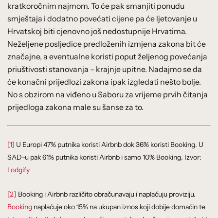
kratkoročnim najmom. To će pak smanjiti ponudu
smještaja i dodatno povećati cijene pa će ljetovanje u
Hrvatskoj biti cjenovno još nedostupnije Hrvatima.
Neželjene posljedice predloženih izmjena zakona bit će
značajne, a eventualne koristi poput željenog povećanja
priuštivosti stanovanja – krajnje upitne. Nadajmo se da
će konačni prijedlozi zakona ipak izgledati nešto bolje.
No s obzirom na viđeno u Saboru za vrijeme prvih čitanja
prijedloga zakona male su šanse za to.
[1]
U Europi 47% putnika koristi Airbnb dok 36% koristi Booking. U
SAD-u pak 61% putnika koristi Airbnb i samo 10% Booking. Izvor:
Lodgify
[2]
Booking i Airbnb različito obračunavaju i naplaćuju proviziju.
Booking
naplaćuje oko 15% na ukupan iznos koji dobije domaćin te