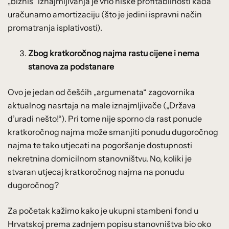
„biznis“ iznajmljivanja je vrlo niske profitabilnosti kada
uračunamo amortizaciju (što je jedini ispravni način
promatranja isplativosti).
Zbog kratkoročnog najma rastu cijene i nema
stanova za podstanare
Ovo je jedan od češćih „argumenata“ zagovornika
aktualnog nasrtaja na male iznajmljivače („Država
d’uradi nešto!“). Pri tome nije sporno da rast ponude
kratkoročnog najma može smanjiti ponudu dugoročnog
najma te tako utjecati na pogoršanje dostupnosti
nekretnina domicilnom stanovništvu. No, koliki je
stvaran utjecaj kratkoročnog najma na ponudu
dugoročnog?
Za početak kažimo kako je ukupni stambeni fond u
Hrvatskoj prema zadnjem popisu stanovništva bio oko