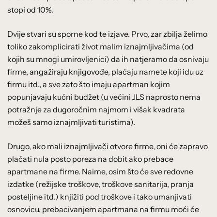
stopi od 10%.
Dvije stvari su sporne kod te izjave. Prvo, zar zbilja želimo
toliko zakomplicirati život malim iznajmljivačima (od
kojih su mnogi umirovljenici) da ih natjeramo da osnivaju
firme, angažiraju knjigovođe, plaćaju namete koji idu uz
firmu itd., a sve zato što imaju apartman kojim
popunjavaju kućni budžet (u većini JLS naprosto nema
potražnje za dugoročnim najmom i višak kvadrata
možeš samo iznajmljivati turistima).
Drugo, ako mali iznajmljivači otvore firme, oni će zapravo
plaćati nula posto poreza na dobit ako prebace
apartmane na firme. Naime, osim što će sve redovne
izdatke (režijske troškove, troškove sanitarija, pranja
posteljine itd.) knjižiti pod troškove i tako umanjivati
osnovicu, prebacivanjem apartmana na firmu moći će