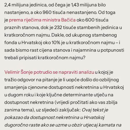
2,4 milijuna jedinica, od čega je 1,43 milijuna bilo
nastanjeno, a oko 960 tisuća nenastanjeno. Od toga
je
prema riječima ministra Bačića
oko 600 tisuća
praznih stanova, dok je 232 tisuće stambenih jedinica u
kratkoročnom najmu. Dakle, od ukupnog stambenog
fonda u Hrvatskoj oko 10% je u kratkoročnom najmu – i
sada bismo rast cijena stanova i najamnina u potpunosti
trebali pripisati kratkoročnom najmu?
Velimir Šonje potrudio se napraviti analizu
u kojoj je
tražio odgovor na pitanje je li uopće došlo do ozbiljnog
smanjenja cjenovne dostupnosti nekretnina u Hrvatskoj
u dugom roku i koje ključne determinante utječu na
dostupnost nekretnina (vrijedi pročitati ako vas zbilja
zanima tema), uz sljedeći zaključak:
Ovaj tekst je
pokazao da dostupnost nekretnina u Hrvatskoj
dugoročno raste ako se uzme u obzir utjecaj kamata na