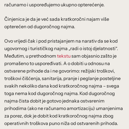
računamo i uspoređujemo ukupno opterećenje.
Činjenica je da je već sada kratkoročni najam više
opterećen od dugoročnog najma.
Ovo vrijedi čak i pod pristajanjem na narativ da se kod
ugovornog i turističkog najma „radi o istoj djelatnosti“.
Međutim, u prethodnom
tekstu
sam objasnio zašto je
promašeno to uspoređivati. A o dobiti u odnosu na
ostvarene prihode da i ne govorimo: režijski troškovi,
troškovi čišćenja, sanitarija, pranje i peglanje posteljine
svakih nekoliko dana kod kratkoročnog najma – svega
toga nema kod dugoročnog najma. Kod dugoročnog
najma čista dobit je gotovo jednaka ostvarenim
prihodima (ako ne računamo amortizaciju) umanjenima
za porez, dok je dobit kod kratkoročnog najma zbog
operativnih troškova puno niža od ostvarenih prihoda.