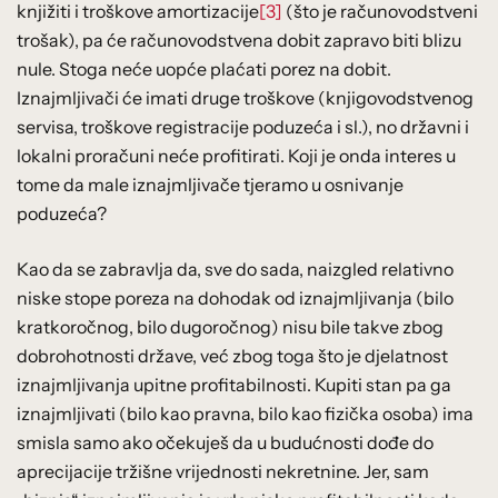
knjižiti i troškove amortizacije
[3]
(što je računovodstveni
trošak), pa će računovodstvena dobit zapravo biti blizu
nule. Stoga neće uopće plaćati porez na dobit.
Iznajmljivači će imati druge troškove (knjigovodstvenog
servisa, troškove registracije poduzeća i sl.), no državni i
lokalni proračuni neće profitirati. Koji je onda interes u
tome da male iznajmljivače tjeramo u osnivanje
poduzeća?
Kao da se zabravlja da, sve do sada, naizgled relativno
niske stope poreza na dohodak od iznajmljivanja (bilo
kratkoročnog, bilo dugoročnog) nisu bile takve zbog
dobrohotnosti države, već zbog toga što je djelatnost
iznajmljivanja upitne profitabilnosti. Kupiti stan pa ga
iznajmljivati (bilo kao pravna, bilo kao fizička osoba) ima
smisla samo ako očekuješ da u budućnosti dođe do
aprecijacije tržišne vrijednosti nekretnine. Jer, sam