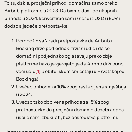
To su, dakle, prosječni prihodi domaćina samo preko
Airbnb platforme u 2023. Da bismo došli do ukupnih
prihoda u 2024. konvertirao sam iznose iz USD u EUR i
dodao sljedeće pretpostavke:
Pomnožio sa 2 radi pretpostavke da Airbnb i
Booking drže podjednaki tržišni udio i da se
domaćini podjednako oglašavaju preko obje
platforme (iako je vjerojatnije da Airbnb drži puno
veći udio
[1]
u obiteljskom smještaju u Hrvatskoj od
Bookinga).
Uvećao prihode za 10% zbog rasta cijena smještaja
u 2024.
Uvećao tako dobivene prihode za 15% zbog
pretpostavke da prosječni domaćin desetak dana
uspije sam izbukirati, bez posredstva platformi.
Uz gore navedene pretpostavke dolazimo do toga da je