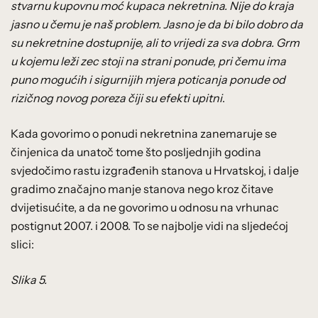
stvarnu kupovnu moć kupaca nekretnina. Nije do kraja
jasno u čemu je naš problem. Jasno je da bi bilo dobro da
su nekretnine dostupnije, ali to vrijedi za sva dobra. Grm
u kojemu leži zec stoji na strani ponude, pri čemu ima
puno mogućih i sigurnijih mjera poticanja ponude od
rizičnog novog poreza čiji su efekti upitni
.
Kada govorimo o ponudi nekretnina zanemaruje se
činjenica da unatoč tome što posljednjih godina
svjedočimo rastu izgrađenih stanova u Hrvatskoj, i dalje
gradimo značajno manje stanova nego kroz čitave
dvijetisućite, a da ne govorimo u odnosu na vrhunac
postignut 2007. i 2008. To se najbolje vidi na sljedećoj
slici:
Slika 5.