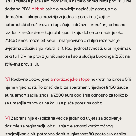
istu u cijelosti plaća sam domaćin, a na tako obračunatu proviziju ide
dodatno PDV.
Airbnb
pak dio provizije naplaćuje gostu, a dio
domaćinu – ukupna provizija zajedno s porezima (koji se
automatski obračunavaju i uplaćuju u državni proračun) odnosno
razlika između cijene koju plati gost i koju dobije domaćin je oko
21,8% (iznos može biti veći ili manji ovisno o duljini rezervacije,
uvjetima otkazivanja, valuti i sl.). Radi jednostavnosti, u primjerima u
tekstu PDV na proviziju računao se kao u slučaju Bookinga (25% na
15%-tnu proviziju).
[3]
Redovne dozvoljene
amortizacijske stope
nekretnina iznose 5%
njene vrijednosti. To znači da bi za apartman vrijednosti 150 tisuća
eura, amortizacija iznosila 7.500 eura godišnje odnosno za toliko bi
se umanjila osnovica na koju se plaća porez na dobit.
[4]
Zabrana nije eksplicitna već će jedan od uvjeta za dobivanje
dozvole za registraciju obavljanja djelatnosti kratkoročnog
iznajmljivanja biti potrebno dobiti suglasnost 80 posto suvlasnika