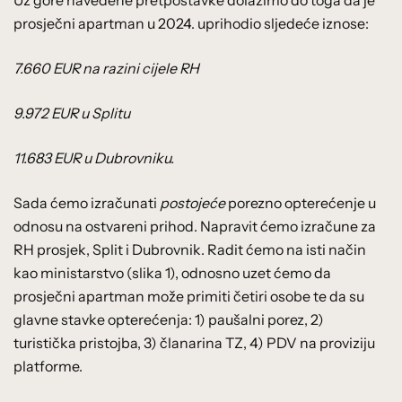
prosječni apartman u 2024. uprihodio sljedeće iznose:
7.660 EUR na razini cijele RH
9.972 EUR u Splitu
11.683 EUR u Dubrovniku.
Sada ćemo izračunati
postojeće
porezno opterećenje u
odnosu na ostvareni prihod. Napravit ćemo izračune za
RH prosjek, Split i Dubrovnik. Radit ćemo na isti način
kao ministarstvo (slika 1), odnosno uzet ćemo da
prosječni apartman može primiti četiri osobe te da su
glavne stavke opterećenja: 1) paušalni porez, 2)
turistička pristojba, 3) članarina TZ, 4) PDV na proviziju
platforme.