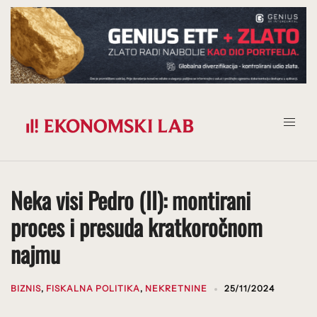
Prijeđi
na
sadržaj
Neka visi Pedro (II): montirani
proces i presuda kratkoročnom
najmu
BIZNIS
,
FISKALNA POLITIKA
,
NEKRETNINE
25/11/2024