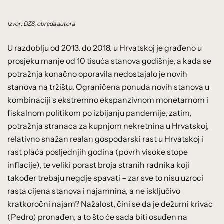
Izvor: DZS, obrada autora
U razdoblju od 2013. do 2018. u Hrvatskoj je građeno u
prosjeku manje od 10 tisuća stanova godišnje, a kada se
potražnja konačno oporavila nedostajalo je novih
stanova na tržištu. Ograničena ponuda novih stanova u
kombinaciji s ekstremno ekspanzivnom monetarnom i
fiskalnom politikom po izbijanju pandemije, zatim,
potražnja stranaca za kupnjom nekretnina u Hrvatskoj,
relativno snažan realan gospodarski rast u Hrvatskoj i
rast plaća posljednjih godina (povrh visoke stope
inflacije), te veliki porast broja stranih radnika koji
također trebaju negdje spavati – zar sve to nisu uzroci
rasta cijena stanova i najamnina, a ne isključivo
kratkoročni najam? Nažalost, čini se da je dežurni krivac
(Pedro) pronađen, a to što će sada biti osuđen na