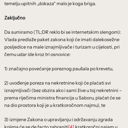
temelju upitnih „dokaza“ malo je koga briga.
Zaključno
Da sumiramo (TL;DR reklo bi se internetskim slengom):
Vlada predlaže paket zakona koji će imati dalekosežne
posljedice na male iznajmljivače i turizam u cijelosti, pri
čemu udar ide kroz tri osnovice:
1) značajno povećanje poreznog paušala po krevetu,
2) uvođenje poreza na nekretnine koji će plaćati svi
iznajmljivači (bez obzira ako i sami žive u toj nekretnini –
prema riječima ministra financija u Saboru, plaćat će se
na dio prostora koji je u kratkoročnom najmu), te
3) izmjene Zakona o upravljanju i održavanju zgrada
kojima će se de facto zabraniti
[4]
kratkoročni najam u