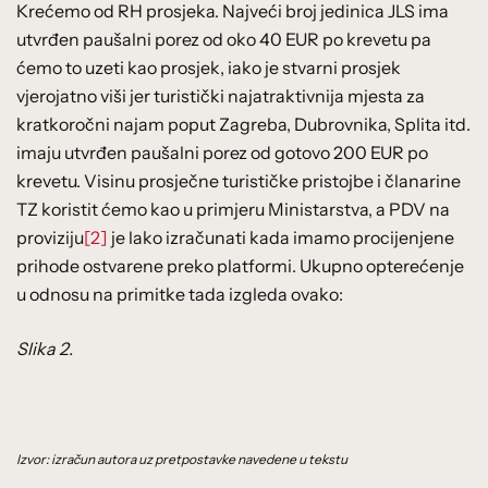
Krećemo od RH prosjeka. Najveći broj jedinica JLS ima
utvrđen paušalni porez od oko 40 EUR po krevetu pa
ćemo to uzeti kao prosjek, iako je stvarni prosjek
vjerojatno viši jer turistički najatraktivnija mjesta za
kratkoročni najam poput Zagreba, Dubrovnika, Splita itd.
imaju utvrđen paušalni porez od gotovo 200 EUR po
krevetu. Visinu prosječne turističke pristojbe i članarine
TZ koristit ćemo kao u primjeru Ministarstva, a PDV na
proviziju
[2]
je lako izračunati kada imamo procijenjene
prihode ostvarene preko platformi. Ukupno opterećenje
u odnosu na primitke tada izgleda ovako:
Slika 2.
Izvor: izračun autora uz pretpostavke navedene u tekstu