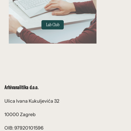
Arhivanalitika d.o.o.
Ulica Ivana Kukuljevića 32
10000 Zagreb
OIB: 97920101596