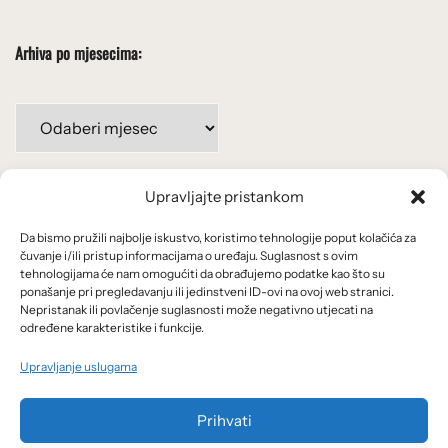
Arhiva po mjesecima:
Arhiva
po
mjesecima:
Upravljajte pristankom
Važne poveznice
Da bismo pružili najbolje iskustvo, koristimo tehnologije poput kolačića za
Uvjeti korištenja
čuvanje i/ili pristup informacijama o uređaju. Suglasnost s ovim
tehnologijama će nam omogućiti da obrađujemo podatke kao što su
Politika privatnosti
ponašanje pri pregledavanju ili jedinstveni ID-ovi na ovoj web stranici.
Nepristanak ili povlačenje suglasnosti može negativno utjecati na
određene karakteristike i funkcije.
Kolačići
Upravljanje uslugama
O nama i usluge
Prihvati