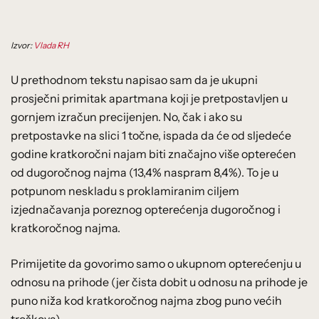
Izvor:
Vlada RH
U prethodnom tekstu napisao sam da je ukupni
prosječni primitak apartmana koji je pretpostavljen u
gornjem izračun precijenjen. No, čak i ako su
pretpostavke na slici 1 točne, ispada da će od sljedeće
godine kratkoročni najam biti značajno više opterećen
od dugoročnog najma (13,4% naspram 8,4%). To je u
potpunom neskladu s proklamiranim ciljem
izjednačavanja poreznog opterećenja dugoročnog i
kratkoročnog najma.
Primijetite da govorimo samo o ukupnom opterećenju u
odnosu na prihode (jer čista dobit u odnosu na prihode je
puno niža kod kratkoročnog najma zbog puno većih
troškova).