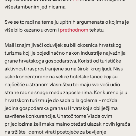
višestambenim jedinicama.
Sve se to radi na temelju upitnih argumenata o kojima je
više bilo kazano u ovom i
prethodnom
tekstu.
Mali iznajmljivači oduvijek su bili okosnica hrvatskog
turizma koji je pojedinačno nakon industrije najvažnija
grane hrvatskoga gospodarstva. Koristi od turističke
aktivnosti rasprostranjene su na široki krug ljudi. Nisu
usko koncentrirane na velike hotelske lance koji su
najčešće u stranom vlasništvu te imaju sve veći udio
strane radne snage među zaposlenima. Konkurencija u
hrvatskom turizmu je do sada bila golema – možda
jedina gospodarska grana u Hrvatskoj s obilježjima
savršene konkurencije. Unatoč tome Vlada ovim
prijedlozima želi maksimalno otežati ulazak novih igrača
na tržište i demotivirati postojeće za bavljenje