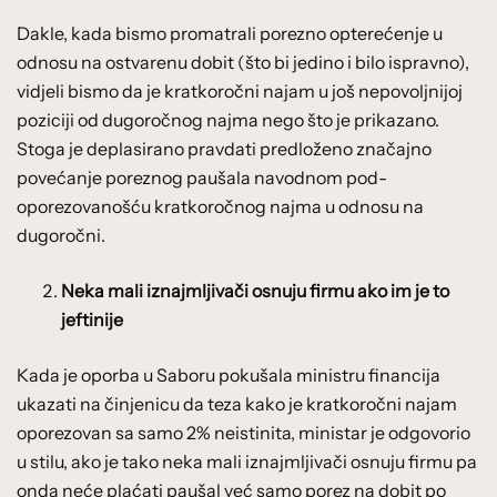
Dakle, kada bismo promatrali porezno opterećenje u
odnosu na ostvarenu dobit (što bi jedino i bilo ispravno),
vidjeli bismo da je kratkoročni najam u još nepovoljnijoj
poziciji od dugoročnog najma nego što je prikazano.
Stoga je deplasirano pravdati predloženo značajno
povećanje poreznog paušala navodnom pod-
oporezovanošću kratkoročnog najma u odnosu na
dugoročni.
Neka mali iznajmljivači osnuju firmu ako im je to
jeftinije
Kada je oporba u Saboru pokušala ministru financija
ukazati na činjenicu da teza kako je kratkoročni najam
oporezovan sa samo 2% neistinita, ministar je odgovorio
u stilu, ako je tako neka mali iznajmljivači osnuju firmu pa
onda neće plaćati paušal već samo porez na dobit po