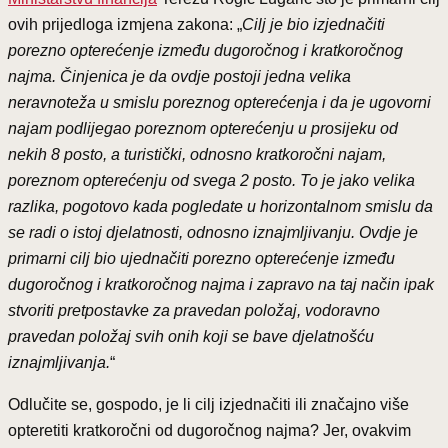
ovih prijedloga izmjena zakona: „
Cilj je bio izjednačiti
porezno opterećenje između dugoročnog i kratkoročnog
najma. Činjenica je da ovdje postoji jedna velika
neravnoteža u smislu poreznog opterećenja i da je ugovorni
najam podlijegao poreznom opterećenju u prosijeku od
nekih 8 posto, a turistički, odnosno kratkoročni najam,
poreznom opterećenju od svega 2 posto. To je jako velika
razlika, pogotovo kada pogledate u horizontalnom smislu da
se radi o istoj djelatnosti, odnosno iznajmljivanju. Ovdje je
primarni cilj bio ujednačiti porezno opterećenje između
dugoročnog i kratkoročnog najma i zapravo na taj način ipak
stvoriti pretpostavke za pravedan položaj, vodoravno
pravedan položaj svih onih koji se bave djelatnošću
iznajmljivanja.
“
Odlučite se, gospodo, je li cilj izjednačiti ili značajno više
opteretiti kratkoročni od dugoročnog najma? Jer, ovakvim