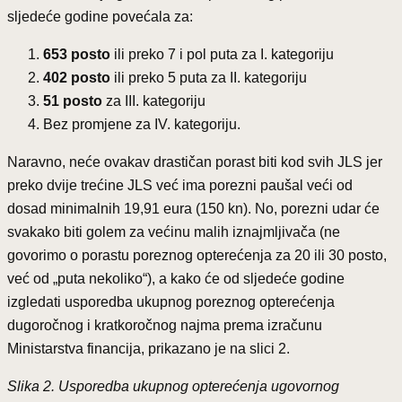
sljedeće godine povećala za:
653 posto
ili preko 7 i pol puta za I. kategoriju
402 posto
ili preko 5 puta za II. kategoriju
51 posto
za III. kategoriju
Bez promjene za IV. kategoriju.
Naravno, neće ovakav drastičan porast biti kod svih JLS jer
preko dvije trećine JLS već ima porezni paušal veći od
dosad minimalnih 19,91 eura (150 kn). No, porezni udar će
svakako biti golem za većinu malih iznajmljivača (ne
govorimo o porastu poreznog opterećenja za 20 ili 30 posto,
već od „puta nekoliko“), a kako će od sljedeće godine
izgledati usporedba ukupnog poreznog opterećenja
dugoročnog i kratkoročnog najma prema izračunu
Ministarstva financija, prikazano je na slici 2.
Slika 2. Usporedba ukupnog opterećenja ugovornog