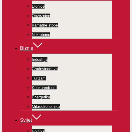
Dionice
Obveznice
Kamatne stope
Nekretnine
Biznis
Industrija
Građevinarstvo
Turizam
Konkurentnost
Energetika
Mikroekonomika
Svijet
Politika