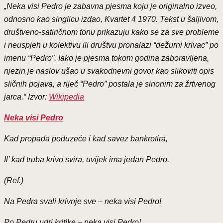
„Neka visi Pedro je zabavna pjesma koju je originalno izveo,
odnosno kao singlicu izdao, Kvartet 4 1970. Tekst u šaljivom,
društveno-satiričnom tonu prikazuju kako se za sve probleme
i neuspjeh u kolektivu ili društvu pronalazi “dežurni krivac” po
imenu “Pedro”. Iako je pjesma tokom godina zaboravljena,
njezin je naslov ušao u svakodnevni govor kao slikoviti opis
sličnih pojava, a riječ “Pedro” postala je sinonim za žrtvenog
jarca.“ Izvor:
Wikipedia
Neka visi Pedro
Kad propada poduzeće i kad savez bankrotira,
Il’ kad truba krivo svira, uvijek ima jedan Pedro.
(Ref.)
Na Pedra svali krivnje sve – neka visi Pedro!
Po Pedru udri kritike – neka visi Pedro!