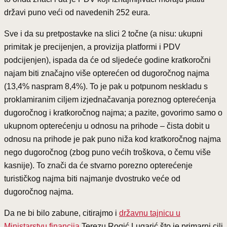
državi puno veći od navedenih 252 eura.
Sve i da su pretpostavke na slici 2 točne (a nisu: ukupni
primitak je precijenjen, a provizija platformi i PDV
podcijenjen), ispada da će od sljedeće godine kratkoročni
najam biti značajno više opterećen od dugoročnog najma
(13,4% naspram 8,4%). To je pak u potpunom neskladu s
proklamiranim ciljem izjednačavanja poreznog opterećenja
dugoročnog i kratkoročnog najma; a pazite, govorimo samo o
ukupnom opterećenju u odnosu na prihode – čista dobit u
odnosu na prihode je pak puno niža kod kratkoročnog najma
nego dugoročnog (zbog puno većih troškova, o čemu više
kasnije). To znači da će stvarno porezno opterećenje
turističkog najma biti najmanje dvostruko veće od
dugoročnog najma.
Da ne bi bilo zabune, citirajmo i
državnu tajnicu u
Ministarstvu financija
Terezu Rogić Lugarić što je primarni cilj