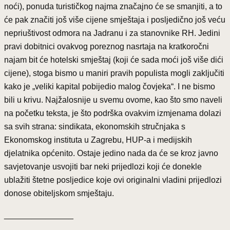
noći), ponuda turističkog najma značajno će se smanjiti, a to
će pak značiti još više cijene smještaja i posljedično još veću
nepriuštivost odmora na Jadranu i za stanovnike RH. Jedini
pravi dobitnici ovakvog poreznog nasrtaja na kratkoročni
najam bit će hotelski smještaj (koji će sada moći još više dići
cijene), stoga bismo u maniri pravih populista mogli zaključiti
kako je „veliki kapital pobijedio malog čovjeka“. I ne bismo
bili u krivu. Najžalosnije u svemu ovome, kao što smo naveli
na početku teksta, je što podrška ovakvim izmjenama dolazi
sa svih strana: sindikata, ekonomskih stručnjaka s
Ekonomskog instituta u Zagrebu, HUP-a i medijskih
djelatnika općenito. Ostaje jedino nada da će se kroz javno
savjetovanje usvojiti bar neki prijedlozi koji će donekle
ublažiti štetne posljedice koje ovi originalni vladini prijedlozi
donose obiteljskom smještaju.
_______________