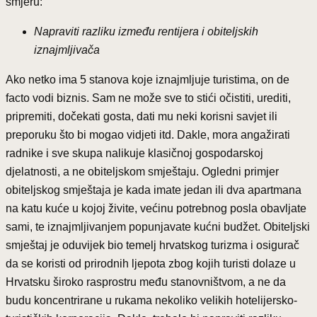
smjeru:
Napraviti razliku između rentijera i obiteljskih
iznajmljivača
Ako netko ima 5 stanova koje iznajmljuje turistima, on de
facto vodi biznis. Sam ne može sve to stići očistiti, urediti,
pripremiti, dočekati gosta, dati mu neki korisni savjet ili
preporuku što bi mogao vidjeti itd. Dakle, mora angažirati
radnike i sve skupa nalikuje klasičnoj gospodarskoj
djelatnosti, a ne obiteljskom smještaju. Ogledni primjer
obiteljskog smještaja je kada imate jedan ili dva apartmana
na katu kuće u kojoj živite, većinu potrebnog posla obavljate
sami, te iznajmljivanjem popunjavate kućni budžet. Obiteljski
smještaj je oduvijek bio temelj hrvatskog turizma i osigurač
da se koristi od prirodnih ljepota zbog kojih turisti dolaze u
Hrvatsku široko rasprostru među stanovništvom, a ne da
budu koncentrirane u rukama nekoliko velikih hotelijersko-