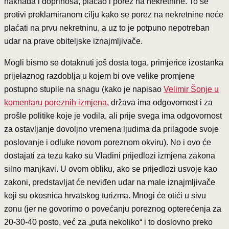
naknada i doprinosa, plaćao i porez na nekretnine. To se
protivi proklamiranom cilju kako se porez na nekretnine neće
plaćati na prvu nekretninu, a uz to je potpuno nepotreban
udar na prave obiteljske iznajmljivače.
Mogli bismo se dotaknuti još dosta toga, primjerice izostanka
prijelaznog razdoblja u kojem bi ove velike promjene
postupno stupile na snagu (kako je napisao
Velimir Šonje u
komentaru poreznih izmjena
, država ima odgovornost i za
prošle politike koje je vodila, ali prije svega ima odgovornost
za ostavljanje dovoljno vremena ljudima da prilagode svoje
poslovanje i odluke novom poreznom okviru). No i ovo će
dostajati za tezu kako su Vladini prijedlozi izmjena zakona
silno manjkavi. U ovom obliku, ako se prijedlozi usvoje kao
zakoni, predstavljat će neviđen udar na male iznajmljivače
koji su okosnica hrvatskog turizma. Mnogi će otići u sivu
zonu (jer ne govorimo o povećanju poreznog opterećenja za
20-30-40 posto, već za „puta nekoliko“ i to doslovno preko