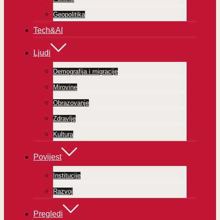
Geopolitika
Tech&AI
Ljudi
Demografija i migracije
Mirovine
Obrazovanje
Zdravlje
Kultura
Povijest
Institucije
Razvoj
Pregledi