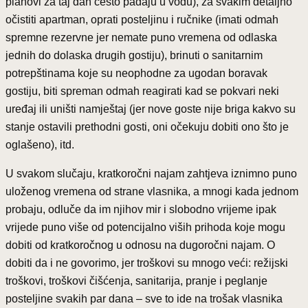
planovi za taj dan često padaju u vodu), za svakim detaljno
očistiti apartman, oprati posteljinu i ručnike (imati odmah
spremne rezervne jer nemate puno vremena od odlaska
jednih do dolaska drugih gostiju), brinuti o sanitarnim
potrepštinama koje su neophodne za ugodan boravak
gostiju, biti spreman odmah reagirati kad se pokvari neki
uređaj ili uništi namještaj (jer nove goste nije briga kakvo su
stanje ostavili prethodni gosti, oni očekuju dobiti ono što je
oglašeno), itd.
U svakom slučaju, kratkoročni najam zahtjeva iznimno puno
uloženog vremena od strane vlasnika, a mnogi kada jednom
probaju, odluče da im njihov mir i slobodno vrijeme ipak
vrijede puno više od potencijalno viših prihoda koje mogu
dobiti od kratkoročnog u odnosu na dugoročni najam. O
dobiti da i ne govorimo, jer troškovi su mnogo veći: režijski
troškovi, troškovi čišćenja, sanitarija, pranje i peglanje
posteljine svakih par dana – sve to ide na trošak vlasnika