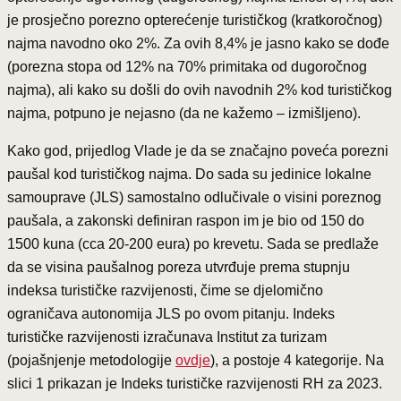
je prosječno porezno opterećenje turističkog (kratkoročnog)
najma navodno oko 2%. Za ovih 8,4% je jasno kako se dođe
(porezna stopa od 12% na 70% primitaka od dugoročnog
najma), ali kako su došli do ovih navodnih 2% kod turističkog
najma, potpuno je nejasno (da ne kažemo – izmišljeno).
Kako god, prijedlog Vlade je da se značajno poveća porezni
paušal kod turističkog najma. Do sada su jedinice lokalne
samouprave (JLS) samostalno odlučivale o visini poreznog
paušala, a zakonski definiran raspon im je bio od 150 do
1500 kuna (cca 20-200 eura) po krevetu. Sada se predlaže
da se visina paušalnog poreza utvrđuje prema stupnju
indeksa turističke razvijenosti, čime se djelomično
ograničava autonomija JLS po ovom pitanju. Indeks
turističke razvijenosti izračunava Institut za turizam
(pojašnjenje metodologije
ovdje
), a postoje 4 kategorije. Na
slici 1 prikazan je Indeks turističke razvijenosti RH za 2023.