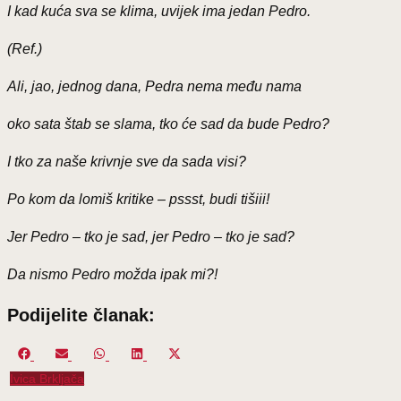
I kad kuća sva se klima, uvijek ima jedan Pedro.
(Ref.)
Ali, jao, jednog dana, Pedra nema među nama
oko sata štab se slama, tko će sad da bude Pedro?
I tko za naše krivnje sve da sada visi?
Po kom da lomiš kritike – pssst, budi tišiii!
Jer Pedro – tko je sad, jer Pedro – tko je sad?
Da nismo Pedro možda ipak mi?!
Podijelite članak:
Share
Share
Share
Share
Share
Facebook
Email
WhatsApp
LinkedIn
X
on
on
on
on
on
(Twitter)
Ivica Brkljača