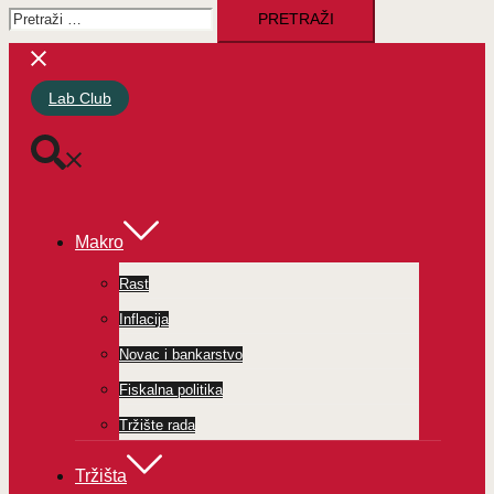
Pretraži:
Lab Club
Makro
Rast
Inflacija
Novac i bankarstvo
Fiskalna politika
Tržište rada
Tržišta