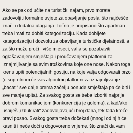
Ako se pak odlučite na turistički najam, prvo morate
zadovoljiti formalne uvjete za obavljanje posla, što najčešće
znači i dodatna ulaganja. Točno je propisano što apartman
treba imati za dobiti kategorizaciju. Kada dobijete
kategorizaciju i dozvolu za obavljanje turističke djelatnosti, a
za što može proći i više mjeseci, valja se pozabaviti
oglašavanjem smještaja i proučavanjem platformi za
iznajmljivanje sa svim troškovima koje one nose. Nakon toga
krenu upiti potencijalnih gostiju, na koje valja odgovarati brzo
(u suprotnom će vas algoritmi platformi za iznajmljivanje
„bacati“ sve dalje prema začelju ponude smještaja pa će biti i
sve manje upita). Za svakog gosta se treba izboriti najprije
dobrom komunikacijom (konkurencija je golema), a kad/ako
uspiješ „izbukirati“ zadovoljavajući broj dana, tek tada kreće
pravi posao. Svakog gosta treba dočekati (mnogi od njih će
kasniti i neće doći u dogovoreno vrijeme, što znači da vam