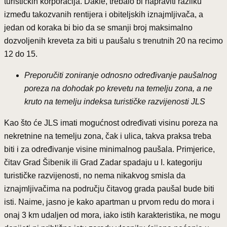
turističkih korporacija. Dakle, trebalo bi napraviti razliku
između takozvanih rentijera i obiteljskih iznajmljivača, a
jedan od koraka bi bio da se smanji broj maksimalno
dozvoljenih kreveta za biti u paušalu s trenutnih 20 na recimo
12 do 15.
Preporučiti zoniranje odnosno određivanje paušalnog
poreza na dohodak po krevetu na temelju zona, a ne
kruto na temelju indeksa turističke razvijenosti JLS
Kao što će JLS imati mogućnost određivati visinu poreza na
nekretnine na temelju zona, čak i ulica, takva praksa treba
biti i za određivanje visine minimalnog paušala. Primjerice,
čitav Grad Šibenik ili Grad Zadar spadaju u I. kategoriju
turističke razvijenosti, no nema nikakvog smisla da
iznajmljivačima na području čitavog grada paušal bude biti
isti. Naime, jasno je kako apartman u prvom redu do mora i
onaj 3 km udaljen od mora, iako istih karakteristika, ne mogu