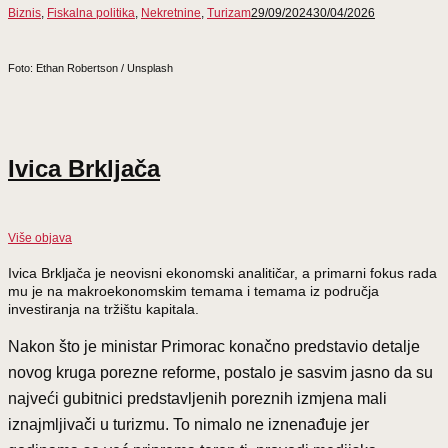
Biznis
,
Fiskalna politika
,
Nekretnine
,
Turizam
29/09/2024
30/04/2026
Foto: Ethan Robertson / Unsplash
Ivica Brkljača
Više objava
Ivica Brkljača je neovisni ekonomski analitičar, a primarni fokus rada
mu je na makroekonomskim temama i temama iz područja
investiranja na tržištu kapitala.
Nakon što je ministar Primorac konačno predstavio detalje
novog kruga porezne reforme, postalo je sasvim jasno da su
najveći gubitnici predstavljenih poreznih izmjena mali
iznajmljivači u turizmu. To nimalo ne iznenađuje jer