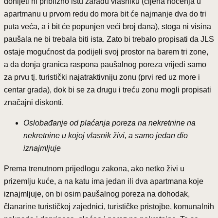
donijeti ni približno istu zaradu vlasniku (cijena noćenja u
apartmanu u prvom redu do mora bit će najmanje dva do tri
puta veća, a i bit će popunjen veći broj dana), stoga ni visina
paušala ne bi trebala biti ista. Zato bi trebalo propisati da JLS
ostaje mogućnost da podijeli svoj prostor na barem tri zone,
a da donja granica raspona paušalnog poreza vrijedi samo
za prvu tj. turistički najatraktivniju zonu (prvi red uz more i
centar grada), dok bi se za drugu i treću zonu mogli propisati
značajni diskonti.
Oslobađanje od plaćanja poreza na nekretnine na
nekretnine u kojoj vlasnik živi, a samo jedan dio
iznajmljuje
Prema trenutnom prijedlogu zakona, ako netko živi u
prizemlju kuće, a na katu ima jedan ili dva apartmana koje
iznajmljuje, on bi osim paušalnog poreza na dohodak,
članarine turističkoj zajednici, turističke pristojbe, komunalnih