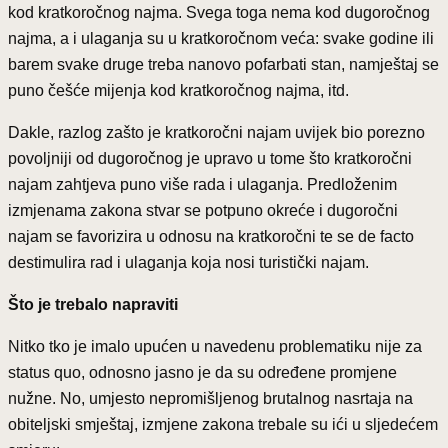
kod kratkoročnog najma. Svega toga nema kod dugoročnog
najma, a i ulaganja su u kratkoročnom veća: svake godine ili
barem svake druge treba nanovo pofarbati stan, namještaj se
puno češće mijenja kod kratkoročnog najma, itd.
Dakle, razlog zašto je kratkoročni najam uvijek bio porezno
povoljniji od dugoročnog je upravo u tome što kratkoročni
najam zahtjeva puno više rada i ulaganja. Predloženim
izmjenama zakona stvar se potpuno okreće i dugoročni
najam se favorizira u odnosu na kratkoročni te se de facto
destimulira rad i ulaganja koja nosi turistički najam.
Što je trebalo napraviti
Nitko tko je imalo upućen u navedenu problematiku nije za
status quo, odnosno jasno je da su određene promjene
nužne. No, umjesto nepromišljenog brutalnog nasrtaja na
obiteljski smještaj, izmjene zakona trebale su ići u sljedećem