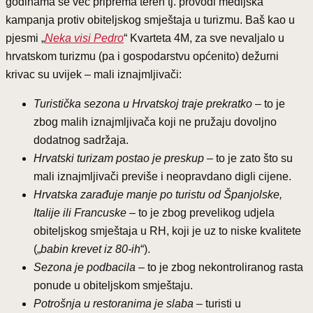
godinama se već priprema teren tj. provodi medijska
kampanja protiv obiteljskog smještaja u turizmu. Baš kao u
pjesmi „
Neka visi Pedro
“ Kvarteta 4M, za sve nevaljalo u
hrvatskom turizmu (pa i gospodarstvu općenito) dežurni
krivac su uvijek – mali iznajmljivači:
Turistička sezona u Hrvatskoj traje prekratko
– to je
zbog malih iznajmljivača koji ne pružaju dovoljno
dodatnog sadržaja.
Hrvatski turizam postao je preskup
– to je zato što su
mali iznajmljivači previše i neopravdano digli cijene.
Hrvatska zarađuje manje po turistu od Španjolske,
Italije ili Francuske
– to je zbog prevelikog udjela
obiteljskog smještaja u RH, koji je uz to niske kvalitete
(„
babin krevet iz 80-ih
“).
Sezona je podbacila
– to je zbog nekontroliranog rasta
ponude u obiteljskom smještaju.
Potrošnja u restoranima je slaba
– turisti u