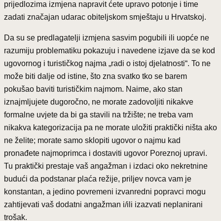
prijedlozima izmjena napravit ćete upravo potonje i time
zadati značajan udarac obiteljskom smještaju u Hrvatskoj.
Da su se predlagatelji izmjena sasvim pogubili ili uopće ne
razumiju problematiku pokazuju i navedene izjave da se kod
ugovornog i turističkog najma „radi o istoj djelatnosti“. To ne
može biti dalje od istine, što zna svatko tko se barem
pokušao baviti turističkim najmom. Naime, ako stan
iznajmljujete dugoročno, ne morate zadovoljiti nikakve
formalne uvjete da bi ga stavili na tržište; ne treba vam
nikakva kategorizacija pa ne morate uložiti praktički ništa ako
ne želite; morate samo sklopiti ugovor o najmu kad
pronađete najmoprimca i dostaviti ugovor Poreznoj upravi.
Tu praktički prestaje vaš angažman i izdaci oko nekretnine
budući da podstanar plaća režije, priljev novca vam je
konstantan, a jedino povremeni izvanredni popravci mogu
zahtijevati vaš dodatni angažman i/ili izazvati neplanirani
trošak.