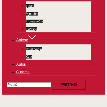
Tjedni
Mjesečni
Tromjesečni
Godišnji
Ankete
Istraživanja
Kviz
Autori
O nama
Pretraži: