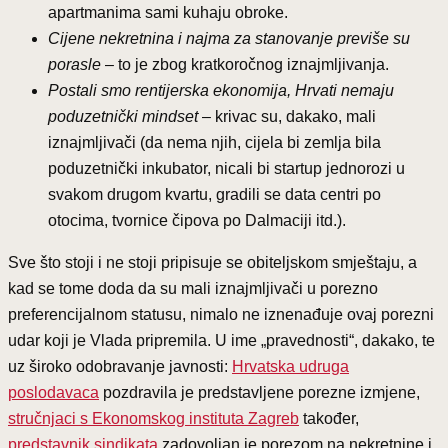
apartmanima sami kuhaju obroke.
Cijene nekretnina i najma za stanovanje previše su
porasle
– to je zbog kratkoročnog iznajmljivanja.
Postali smo rentijerska ekonomija, Hrvati nemaju
poduzetnički mindset
– krivac su, dakako, mali
iznajmljivači (da nema njih, cijela bi zemlja bila
poduzetnički inkubator, nicali bi startup jednorozi u
svakom drugom kvartu, gradili se data centri po
otocima, tvornice čipova po Dalmaciji itd.).
Sve što stoji i ne stoji pripisuje se obiteljskom smještaju, a
kad se tome doda da su mali iznajmljivači u porezno
preferencijalnom statusu, nimalo ne iznenađuje ovaj porezni
udar koji je Vlada pripremila. U ime „pravednosti“, dakako, te
uz široko odobravanje javnosti:
Hrvatska udruga
poslodavaca
pozdravila je predstavljene porezne izmjene,
stručnjaci s Ekonomskog instituta Zagreb
također,
predstavnik sindikata
zadovoljan je porezom na nekretnine i