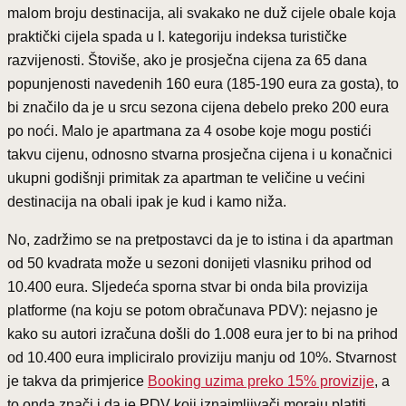
malom broju destinacija, ali svakako ne duž cijele obale koja
praktički cijela spada u I. kategoriju indeksa turističke
razvijenosti. Štoviše, ako je prosječna cijena za 65 dana
popunjenosti navedenih 160 eura (185-190 eura za gosta), to
bi značilo da je u srcu sezona cijena debelo preko 200 eura
po noći. Malo je apartmana za 4 osobe koje mogu postići
takvu cijenu, odnosno stvarna prosječna cijena i u konačnici
ukupni godišnji primitak za apartman te veličine u većini
destinacija na obali ipak je kud i kamo niža.
No, zadržimo se na pretpostavci da je to istina i da apartman
od 50 kvadrata može u sezoni donijeti vlasniku prihod od
10.400 eura. Sljedeća sporna stvar bi onda bila provizija
platforme (na koju se potom obračunava PDV): nejasno je
kako su autori izračuna došli do 1.008 eura jer to bi na prihod
od 10.400 eura impliciralo proviziju manju od 10%. Stvarnost
je takva da primjerice
Booking uzima preko 15% provizije
, a
to onda znači i da je PDV koji iznajmljivači moraju platiti