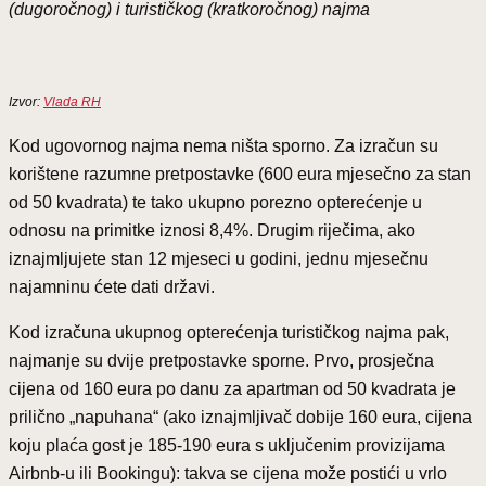
(dugoročnog) i turističkog (kratkoročnog) najma
Izvor:
Vlada RH
Kod ugovornog najma nema ništa sporno. Za izračun su
korištene razumne pretpostavke (600 eura mjesečno za stan
od 50 kvadrata) te tako ukupno porezno opterećenje u
odnosu na primitke iznosi 8,4%. Drugim riječima, ako
iznajmljujete stan 12 mjeseci u godini, jednu mjesečnu
najamninu ćete dati državi.
Kod izračuna ukupnog opterećenja turističkog najma pak,
najmanje su dvije pretpostavke sporne. Prvo, prosječna
cijena od 160 eura po danu za apartman od 50 kvadrata je
prilično „napuhana“ (ako iznajmljivač dobije 160 eura, cijena
koju plaća gost je 185-190 eura s uključenim provizijama
Airbnb-u ili Bookingu): takva se cijena može postići u vrlo