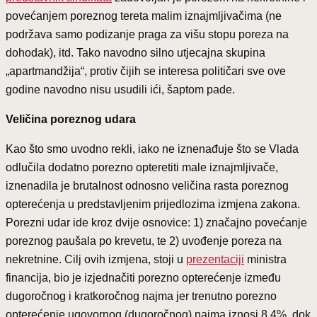
povećanjem poreznog tereta malim iznajmljivačima (ne
podržava samo podizanje praga za višu stopu poreza na
dohodak), itd. Tako navodno silno utjecajna skupina
„apartmandžija“, protiv čijih se interesa političari sve ove
godine navodno nisu usudili ići, šaptom pade.
Veličina poreznog udara
Kao što smo uvodno rekli, iako ne iznenađuje što se Vlada
odlučila dodatno porezno opteretiti male iznajmljivače,
iznenadila je brutalnost odnosno veličina rasta poreznog
opterećenja u predstavljenim prijedlozima izmjena zakona.
Porezni udar ide kroz dvije osnovice: 1) značajno povećanje
poreznog paušala po krevetu, te 2) uvođenje poreza na
nekretnine. Cilj ovih izmjena, stoji u
prezentaciji
ministra
financija, bio je izjednačiti porezno opterećenje između
dugoročnog i kratkoročnog najma jer trenutno porezno
opterećenje ugovornog (dugoročnog) najma iznosi 8,4%, dok