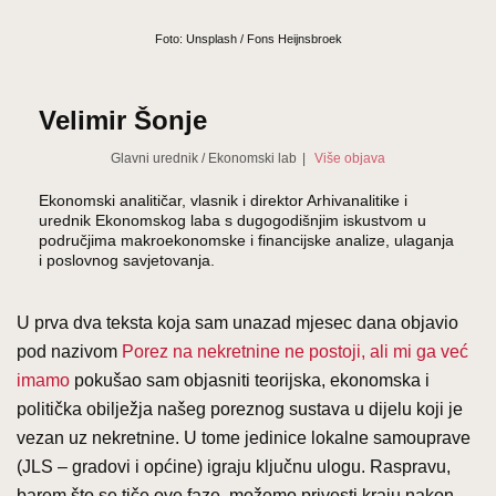
Foto: Unsplash / Fons Heijnsbroek
Velimir Šonje
Glavni urednik
/
Ekonomski lab
|
Više objava
Ekonomski analitičar, vlasnik i direktor Arhivanalitike i
urednik Ekonomskog laba s dugogodišnjim iskustvom u
područjima makroekonomske i financijske analize, ulaganja
i poslovnog savjetovanja.
U prva dva teksta koja sam unazad mjesec dana objavio
pod nazivom
Porez na nekretnine ne postoji, ali mi ga već
imamo
pokušao sam objasniti teorijska, ekonomska i
politička obilježja našeg poreznog sustava u dijelu koji je
vezan uz nekretnine. U tome jedinice lokalne samouprave
(JLS – gradovi i općine) igraju ključnu ulogu. Raspravu,
barem što se tiče ove faze, možemo privesti kraju nakon