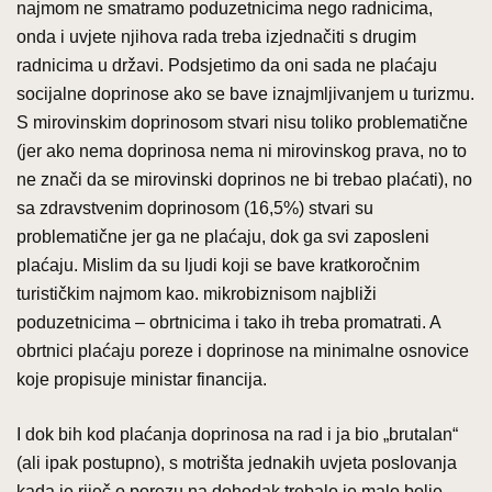
najmom ne smatramo poduzetnicima nego radnicima,
onda i uvjete njihova rada treba izjednačiti s drugim
radnicima u državi. Podsjetimo da oni sada ne plaćaju
socijalne doprinose ako se bave iznajmljivanjem u turizmu.
S mirovinskim doprinosom stvari nisu toliko problematične
(jer ako nema doprinosa nema ni mirovinskog prava, no to
ne znači da se mirovinski doprinos ne bi trebao plaćati), no
sa zdravstvenim doprinosom (16,5%) stvari su
problematične jer ga ne plaćaju, dok ga svi zaposleni
plaćaju. Mislim da su ljudi koji se bave kratkoročnim
turističkim najmom kao. mikrobiznisom najbliži
poduzetnicima – obrtnicima i tako ih treba promatrati. A
obrtnici plaćaju poreze i doprinose na minimalne osnovice
koje propisuje ministar financija.
I dok bih kod plaćanja doprinosa na rad i ja bio „brutalan“
(ali ipak postupno), s motrišta jednakih uvjeta poslovanja
kada je riječ o porezu na dohodak trebalo je malo bolje