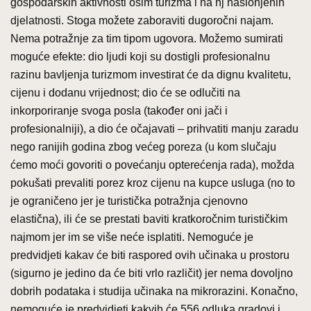
gospodarskih aktivnosti osim turizma i na nj naslonjenih
djelatnosti. Stoga možete zaboraviti dugoročni najam.
Nema potražnje za tim tipom ugovora. Možemo sumirati
moguće efekte: dio ljudi koji su dostigli profesionalnu
razinu bavljenja turizmom investirat će da dignu kvalitetu,
cijenu i dodanu vrijednost; dio će se odlučiti na
inkorporiranje svoga posla (također oni jači i
profesionalniji), a dio će očajavati – prihvatiti manju zaradu
nego ranijih godina zbog većeg poreza (u kom slučaju
ćemo moći govoriti o povećanju opterećenja rada), možda
pokušati prevaliti porez kroz cijenu na kupce usluga (no to
je ograničeno jer je turistička potražnja cjenovno
elastična), ili će se prestati baviti kratkoročnim turističkim
najmom jer im se više neće isplatiti. Nemoguće je
predvidjeti kakav će biti raspored ovih učinaka u prostoru
(sigurno je jedino da će biti vrlo različit) jer nema dovoljno
dobrih podataka i studija učinaka na mikrorazini. Konačno,
nemoguće je predvidjeti kakvih će 556 odluka gradovi i