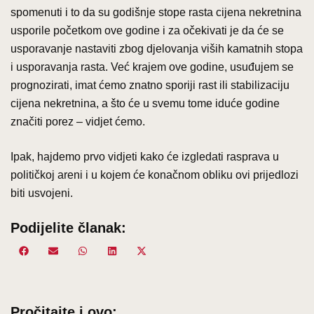
spomenuti i to da su godišnje stope rasta cijena nekretnina
usporile početkom ove godine i za očekivati je da će se
usporavanje nastaviti zbog djelovanja viših kamatnih stopa
i usporavanja rasta. Već krajem ove godine, usuđujem se
prognozirati, imat ćemo znatno sporiji rast ili stabilizaciju
cijena nekretnina, a što će u svemu tome iduće godine
značiti porez – vidjet ćemo.
Ipak, hajdemo prvo vidjeti kako će izgledati rasprava u
političkoj areni i u kojem će konačnom obliku ovi prijedlozi
biti usvojeni.
Podijelite članak:
Share
Share
Share
Share
Share
Facebook
Email
WhatsApp
LinkedIn
X
on
on
on
on
on
(Twitter)
Pročitajte i ovo: