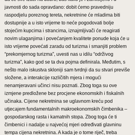
javnosti do sada opravdano: dobit ćemo pravedniju
raspodjelu poreznog tereta, nekretnine će mladima biti
dostupnije a u isto vrijeme to neće pogodovati bolje
stojećim kupcima i strancima, iznajmljivači će reagirati
novim ulaganjima i povećanjem kvalitete ponude koja će u
isto vrijeme povećati zaradu od turizma i smanjiti problem
“prekomjernog turizma”, uvesti nas u idilu “održivog
turizma”, kako god se ta dva pojma definirala. Međutim, s
nešto malo iskustva skloniji sam tvrdnji da su stvari previše
složene, a interakcije različitih mjera i mogući
nenamjeravani učinci nisu poznati. Zbog toga su ove
izmjene predložene bez procjene ekonomskih i fiskalnih
učinaka. Cijene nekretnina se uglavnom kreću pod
utjecajem fundamentalnih makroekonomskih čimbenika –
gospodarskog rasta i kamatnih stopa. Zbog toga će ti
čimbenici i nadalje u najvećoj mjeri određivati glavninu
tempa cijena nekretnina. A kada je o tome riječ, treba