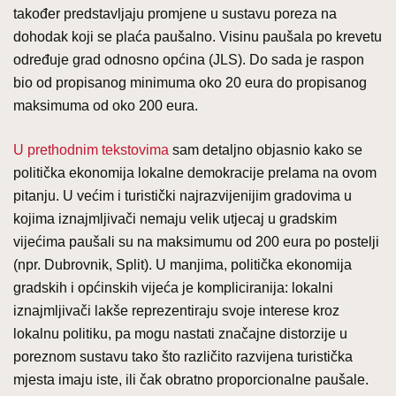
također predstavljaju promjene u sustavu poreza na
dohodak koji se plaća paušalno. Visinu paušala po krevetu
određuje grad odnosno općina (JLS). Do sada je raspon
bio od propisanog minimuma oko 20 eura do propisanog
maksimuma od oko 200 eura.
U prethodnim tekstovima
sam detaljno objasnio kako se
politička ekonomija lokalne demokracije prelama na ovom
pitanju. U većim i turistički najrazvijenijim gradovima u
kojima iznajmljivači nemaju velik utjecaj u gradskim
vijećima paušali su na maksimumu od 200 eura po postelji
(npr. Dubrovnik, Split). U manjima, politička ekonomija
gradskih i općinskih vijeća je kompliciranija: lokalni
iznajmljivači lakše reprezentiraju svoje interese kroz
lokalnu politiku, pa mogu nastati značajne distorzije u
poreznom sustavu tako što različito razvijena turistička
mjesta imaju iste, ili čak obratno proporcionalne paušale.