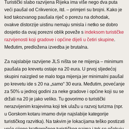
Turistički slabo razvijena Rijeka ima više nego dva puta
veći paušal od Crikvenice, itd. – primjeri su brojni. Kako je
kod takozvanog paušala riječ o porezu na dohodak,
ovakve distorzije uistinu nemaju smisla i netko se dobro
dosjetio da ovaj porezni oblik poveže s
indeksom turističke
razvijenosti koji gradove i općine dijeli u četiri skupine
.
Međutim, predložena izvedba je brutalna.
Za najslabije razvijene JLS ništa se ne mijenja – minimum
paušala po krevetu ostaje na 20 eura. U prvoj sljedećoj
skupini naizgled se malo toga mijenja jer minimalni paušal
po krevetu ide s 20 na „samo“ 30 eura. Međutim, povećanje
za 50% u jednoj godini za neke gradove i općine koji su se
držali na 20 je jako veliko. Tu govorimo o turistički
nerazvijenim krajevima koji tek ulažu u razvoj turizma (npr.
u Gorskom kotaru imamo dvije najslabije kategorije
turističkog razvitka). Na takvim je lokacijama teško postizati
veće cijene kratkoročnog turističkog najma i tek se očekuju