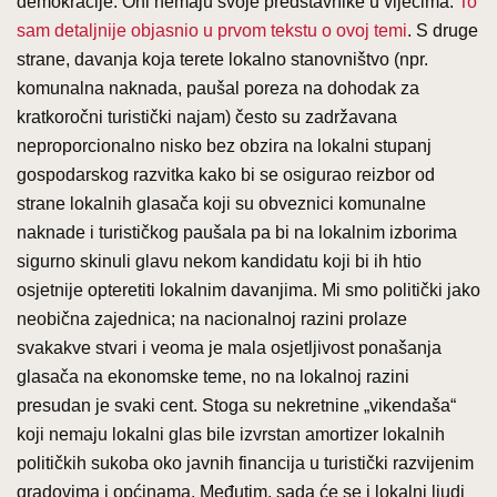
demokracije. Oni nemaju svoje predstavnike u vijećima.
To
sam detaljnije objasnio u prvom tekstu o ovoj temi
. S druge
strane, davanja koja terete lokalno stanovništvo (npr.
komunalna naknada, paušal poreza na dohodak za
kratkoročni turistički najam) često su zadržavana
neproporcionalno nisko bez obzira na lokalni stupanj
gospodarskog razvitka kako bi se osigurao reizbor od
strane lokalnih glasača koji su obveznici komunalne
naknade i turističkog paušala pa bi na lokalnim izborima
sigurno skinuli glavu nekom kandidatu koji bi ih htio
osjetnije opteretiti lokalnim davanjima. Mi smo politički jako
neobična zajednica; na nacionalnoj razini prolaze
svakakve stvari i veoma je mala osjetljivost ponašanja
glasača na ekonomske teme, no na lokalnoj razini
presudan je svaki cent. Stoga su nekretnine „vikendaša“
koji nemaju lokalni glas bile izvrstan amortizer lokalnih
političkih sukoba oko javnih financija u turistički razvijenim
gradovima i općinama. Međutim, sada će se i lokalni ljudi