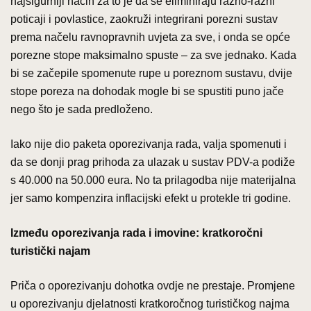
najsigurniji način za to je da se eliminiraju razno-razni
poticaji i povlastice, zaokruži integrirani porezni sustav
prema načelu ravnopravnih uvjeta za sve, i onda se opće
porezne stope maksimalno spuste – za sve jednako. Kada
bi se začepile spomenute rupe u poreznom sustavu, dvije
stope poreza na dohodak mogle bi se spustiti puno jače
nego što je sada predloženo.
Iako nije dio paketa oporezivanja rada, valja spomenuti i
da se donji prag prihoda za ulazak u sustav PDV-a podiže
s 40.000 na 50.000 eura. No ta prilagodba nije materijalna
jer samo kompenzira inflacijski efekt u protekle tri godine.
Između oporezivanja rada i imovine: kratkoročni
turistički najam
Priča o oporezivanju dohotka ovdje ne prestaje. Promjene
u oporezivanju djelatnosti kratkoročnog turističkog najma