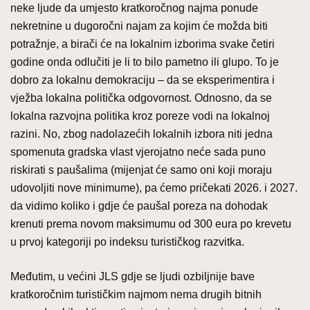
neke ljude da umjesto kratkoročnog najma ponude
nekretnine u dugoročni najam za kojim će možda biti
potražnje, a birači će na lokalnim izborima svake četiri
godine onda odlučiti je li to bilo pametno ili glupo. To je
dobro za lokalnu demokraciju – da se eksperimentira i
vježba lokalna politička odgovornost. Odnosno, da se
lokalna razvojna politika kroz poreze vodi na lokalnoj
razini. No, zbog nadolazećih lokalnih izbora niti jedna
spomenuta gradska vlast vjerojatno neće sada puno
riskirati s paušalima (mijenjat će samo oni koji moraju
udovoljiti nove minimume), pa ćemo pričekati 2026. i 2027.
da vidimo koliko i gdje će paušal poreza na dohodak
krenuti prema novom maksimumu od 300 eura po krevetu
u prvoj kategoriji po indeksu turističkog razvitka.
Međutim, u većini JLS gdje se ljudi ozbiljnije bave
kratkoročnim turističkim najmom nema drugih bitnih