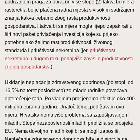
podizanjem praga za obračun više stope (2) takva bi mjera
rasteretila bolje plaćena radna mjesta s visokim sadržajem
znanja kakva trebamo zbog rasta produktivnosti
gospodarstva. I takva bi se mjera mogla lijepo zapakirati u
širi novi paket privlačenja investicija koje su prijeko
potrebne ako želimo rast produktivnosti, životnog
standarda i priuštivosti nekretnina (jer,
priuštivnost
nekretnina u dugom roku ponajviše zavisi o produktivnosti
cijelog gospodarstva
).
Ukidanje neplaćanja zdravstvenog doprinosa (po stopi od
16,5% na teret poslodavca) za mlađe radnike povećava
opterećenje rada. Po vladinim procjenama efekt je oko 400
milijuna eura na godinu. Unatoč tome, podržavam ovu
mjeru. Hrvatska nema više problema sa zapošljavanjem
mladih. Stopa nezaposlenosti mladih približila se prosjeku
EU. Nema dovoljno mladih koji bi se mogli zaposliti.
Neplaćanje zdravstvenog doprinosa bila je distorzija na