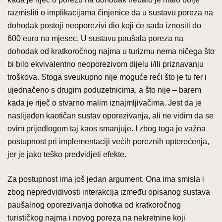
razmisliti o implikacijama činjenice da u sustavu poreza na
dohodak postoji neoporezivi dio koji će sada iznositi do
600 eura na mjesec. U sustavu paušala poreza na
dohodak od kratkoročnog najma u turizmu nema ničega što
bi bilo ekvivalentno neoporezivom dijelu i/ili priznavanju
troškova. Stoga sveukupno nije moguće reći što je tu fer i
ujednačeno s drugim poduzetnicima, a što nije – barem
kada je riječ o stvarno malim iznajmljivačima. Jest da je
naslijeđen kaotičan sustav oporezivanja, ali ne vidim da se
ovim prijedlogom taj kaos smanjuje. I zbog toga je važna
postupnost pri implementaciji većih poreznih opterećenja,
jer je jako teško predvidjeti efekte.
Za postupnost ima još jedan argument. Ona ima smisla i
zbog nepredvidivosti interakcija između opisanog sustava
paušalnog oporezivanja dohotka od kratkoročnog
turističkog najma i novog poreza na nekretnine koji