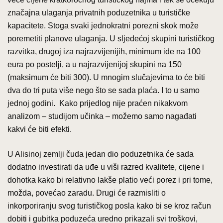
značajna ulaganja privatnih poduzetnika u turističke
kapacitete. Stoga svaki jednokratni porezni skok može
poremetiti planove ulaganja. U sljedećoj skupini turističkog
razvitka, drugoj iza najrazvijenijih, minimum ide na 100
eura po postelji, a u najrazvijenijoj skupini na 150
(maksimum će biti 300). U mnogim slučajevima to će biti
dva do tri puta više nego što se sada plaća. I to u samo
jednoj godini. Kako prijedlog nije praćen nikakvom
analizom – studijom učinka – možemo samo nagađati
kakvi će biti efekti.
U Alisinoj zemlji čuda jedan dio poduzetnika će sada
dodatno investirati da uđe u viši razred kvalitete, cijene i
dohotka kako bi relativno lakše platio veći porez i pri tome,
možda, povećao zaradu. Drugi će razmisliti o
inkorporiranju svog turističkog posla kako bi se kroz račun
dobiti i gubitka poduzeća uredno prikazali svi troškovi,