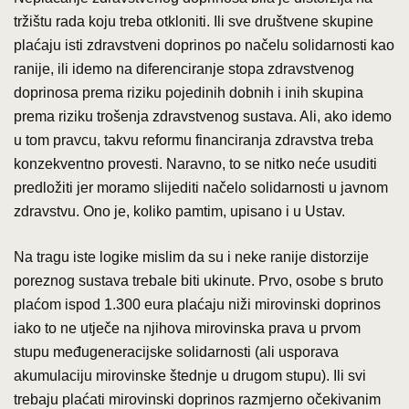
tržištu rada koju treba otkloniti. Ili sve društvene skupine
plaćaju isti zdravstveni doprinos po načelu solidarnosti kao
ranije, ili idemo na diferenciranje stopa zdravstvenog
doprinosa prema riziku pojedinih dobnih i inih skupina
prema riziku trošenja zdravstvenog sustava. Ali, ako idemo
u tom pravcu, takvu reformu financiranja zdravstva treba
konzekventno provesti. Naravno, to se nitko neće usuditi
predložiti jer moramo slijediti načelo solidarnosti u javnom
zdravstvu. Ono je, koliko pamtim, upisano i u Ustav.
Na tragu iste logike mislim da su i neke ranije distorzije
poreznog sustava trebale biti ukinute. Prvo, osobe s bruto
plaćom ispod 1.300 eura plaćaju niži mirovinski doprinos
iako to ne utječe na njihova mirovinska prava u prvom
stupu međugeneracijske solidarnosti (ali usporava
akumulaciju mirovinske štednje u drugom stupu). Ili svi
trebaju plaćati mirovinski doprinos razmjerno očekivanim