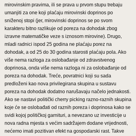
mirovinskim pravima, ili se prava u prvom stupu trebaju
umanjiti za one koji plaćaju mirovinski doprinos po
sniženoj stopi (jer, mirovinski doprinos se po svom
karakteru bitno razlikuje od poreza na dohodak zbog
izravne matematičke veze s iznosom mirovine). Drugo,
mladi radnici ispod 25 godina ne plaćaju porez na
dohodak, a od 25 do 30 godina starosti plaćaju pola. Ako
više nema razloga za oslobađanje od zdravstvenog
doprinosa, onda više nema razloga ni za oslobađanje od
poreza na dohodak. Treće, povratnici koji su sada
predloženi kao nova privilegirana skupina u sustavu
poreza na dohodak dodatno narušavaju načelo jednakosti.
Ako se nastavi politički cherry picking razno-raznih skupina
koje će se oslobađati od raznih poreza i doprinosa kako se
svidi kojoj političkoj garnituri, a nevezano uz investicije u
nova radna mjesta s većim sadržajem dodane vrijednosti,
nećemo imati pozitivan efekt na gospodarski rast. Takve