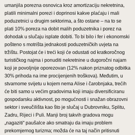
umanjila porezna osnovica kroz amortizaciju nekretnina,
platili minimalni porezi i doprinosi kakve plaćaju i mali
poduzetnici u drugim sektorima, a što ostane – na to se
plati 10% poreza na dobit malih poduzetnika i porez na
dohodak u slučaju isplate dobiti. To bi bilo i fer i ekonomski
pošteno s motrišta jednakosti poduzetničkih uvjeta na
tržištu. Postojat će i treći koji će odustati od kratkoročnog
turističkog najma i ponuditi nekretnine u dugoročni najam
koji je povoljnije oporezovan (12% nakon priznatog odbitka
30% prihoda na ime procijenjenih troškova). Međutim, u
stvarnome svijetu u kojem nema Alise i čarobnjaka, trećih
će biti samo u većim gradovima koji imaju diversificiranu
gospodarsku aktivnost, po mogućnosti i snažan obrazovni
sektor i sveučilišta kao što je slučaj u Dubrovniku, Splitu,
Zadru, Rijeci i Puli. Manji broj takvih gradova mogu
„nagaziti“ paušalce ako smatraju da imaju problem
prekomjernog turizma; možda će na taj način pritisnuti