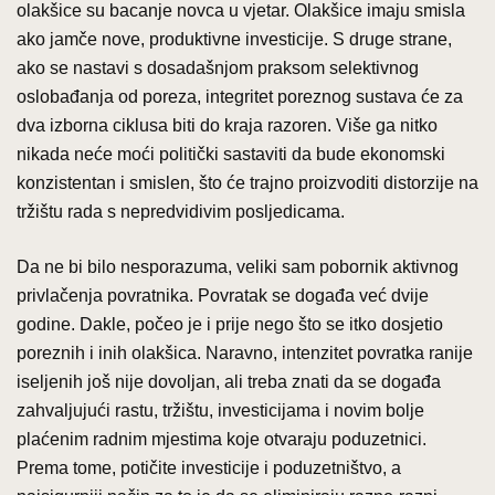
olakšice su bacanje novca u vjetar. Olakšice imaju smisla
ako jamče nove, produktivne investicije. S druge strane,
ako se nastavi s dosadašnjom praksom selektivnog
oslobađanja od poreza, integritet poreznog sustava će za
dva izborna ciklusa biti do kraja razoren. Više ga nitko
nikada neće moći politički sastaviti da bude ekonomski
konzistentan i smislen, što će trajno proizvoditi distorzije na
tržištu rada s nepredvidivim posljedicama.
Da ne bi bilo nesporazuma, veliki sam pobornik aktivnog
privlačenja povratnika. Povratak se događa već dvije
godine. Dakle, počeo je i prije nego što se itko dosjetio
poreznih i inih olakšica. Naravno, intenzitet povratka ranije
iseljenih još nije dovoljan, ali treba znati da se događa
zahvaljujući rastu, tržištu, investicijama i novim bolje
plaćenim radnim mjestima koje otvaraju poduzetnici.
Prema tome, potičite investicije i poduzetništvo, a