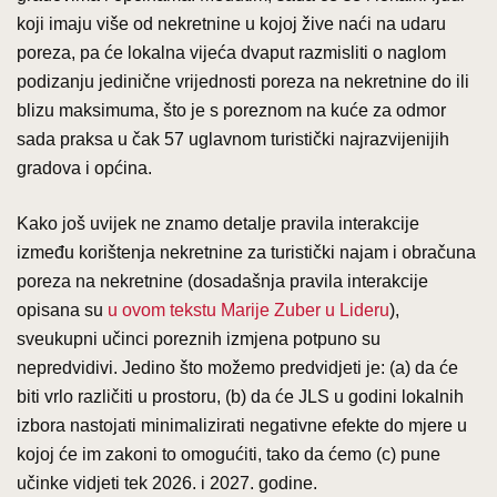
koji imaju više od nekretnine u kojoj žive naći na udaru
poreza, pa će lokalna vijeća dvaput razmisliti o naglom
podizanju jedinične vrijednosti poreza na nekretnine do ili
blizu maksimuma, što je s poreznom na kuće za odmor
sada praksa u čak 57 uglavnom turistički najrazvijenijih
gradova i općina.
Kako još uvijek ne znamo detalje pravila interakcije
između korištenja nekretnine za turistički najam i obračuna
poreza na nekretnine (dosadašnja pravila interakcije
opisana su
u ovom tekstu Marije Zuber u Lideru
),
sveukupni učinci poreznih izmjena potpuno su
nepredvidivi. Jedino što možemo predvidjeti je: (a) da će
biti vrlo različiti u prostoru, (b) da će JLS u godini lokalnih
izbora nastojati minimalizirati negativne efekte do mjere u
kojoj će im zakoni to omogućiti, tako da ćemo (c) pune
učinke vidjeti tek 2026. i 2027. godine.