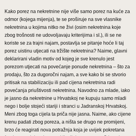
Kako porez na nekretnine nije više samo porez na kuće za
odmor (kojega mijenja), te se proširuje na sve vlasnike
nekretnina u kojima nitko ne živi (osim nekretnina koje
zbog trošnosti ne udovoljavaju kriterijima i sl.), ili se ne
koriste se za trajni najam, postavlja se pitanje hoće li taj
porez uistinu utjecati na tržište nekretnina? Naime, glavni
deklarirani vladin motiv od kojeg je sve krenulo jest
porezom utjecati na povećanje ponude nekretnina – što za
prodaju, što za dugoročni najam, a sve kako bi se stvorio
pritisak na stabilizaciju ili pad cijena nekretnina radi
povećanja priuštivosti nekretnina. Navodno za mlade, iako
je jasno da nekretnine u Hrvatskoj ne kupuju samo mladi
nego i bolje stojeći stariji i stranci u Jadranskoj Hrvatskoj.
Meni zbog toga cijela ta priča nije jasna. Naime, ako cijene
krenu padati zbog poreza, a ništa se drugo ne promijeni,
brzo će reagirati nova potražnja koja je uvijek pokretana