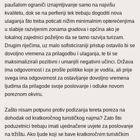
paušalom ograniči iznajmljivanje samo na najvišu
kvalitetu, dok se na perfieriji tek trebaju dogoditi nova
ulaganja što treba poticati nižim minimalnim opterećenjima
u slabije razvijenim zonama gradova i općina ako je
lokalnoj zajednici poželjno da se tamo razvija turizam.
Drugim riječima, uz malo sofisticiraniji pristup ostavilo bi se
dovoljno vremena za prilagodbu i ulaganja, te bi se
maksimalizirali pozitivni i umanjili negativni učinci. Država
ima odgovornost i za prošle politike koje je vodila, ali prije
svega ima odgovornost za ostavljanje dovoljno vremena
ljudima da prilagode svoje poslovanje i odluke novom
poreznom okviru.
Zašto nisam potpuno protiv podizanja tereta poreza na
dohodak od kratkoročnog turističkog najma? Zato što
poduzetnici trebaju imati ujednačene uvjete za poslovanje
na tržištu. Ako ljude koji se bave kratkoročnim turističkim