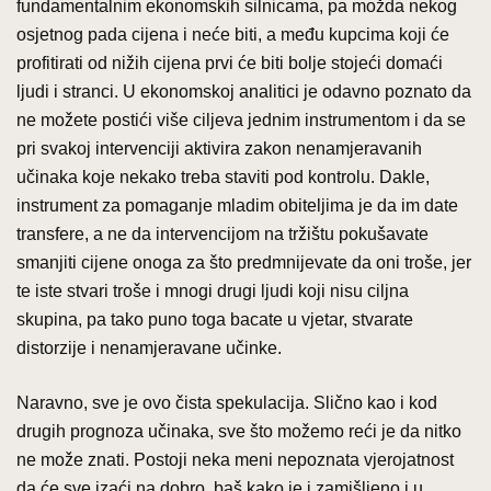
fundamentalnim ekonomskih silnicama, pa možda nekog
osjetnog pada cijena i neće biti, a među kupcima koji će
profitirati od nižih cijena prvi će biti bolje stojeći domaći
ljudi i stranci. U ekonomskoj analitici je odavno poznato da
ne možete postići više ciljeva jednim instrumentom i da se
pri svakoj intervenciji aktivira zakon nenamjeravanih
učinaka koje nekako treba staviti pod kontrolu. Dakle,
instrument za pomaganje mladim obiteljima je da im date
transfere, a ne da intervencijom na tržištu pokušavate
smanjiti cijene onoga za što predmnijevate da oni troše, jer
te iste stvari troše i mnogi drugi ljudi koji nisu ciljna
skupina, pa tako puno toga bacate u vjetar, stvarate
distorzije i nenamjeravane učinke.
Naravno, sve je ovo čista spekulacija. Slično kao i kod
drugih prognoza učinaka, sve što možemo reći je da nitko
ne može znati. Postoji neka meni nepoznata vjerojatnost
da će sve izaći na dobro, baš kako je i zamišljeno i u