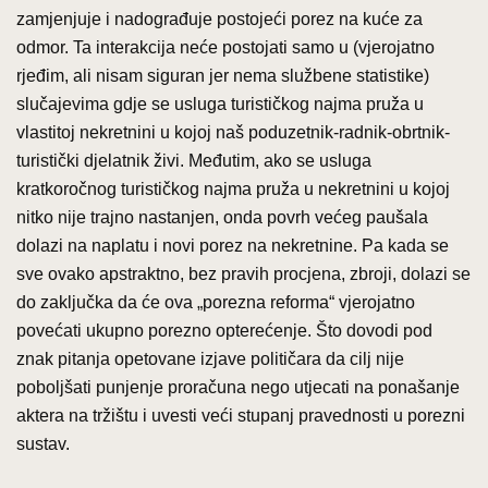
zamjenjuje i nadograđuje postojeći porez na kuće za
odmor. Ta interakcija neće postojati samo u (vjerojatno
rjeđim, ali nisam siguran jer nema službene statistike)
slučajevima gdje se usluga turističkog najma pruža u
vlastitoj nekretnini u kojoj naš poduzetnik-radnik-obrtnik-
turistički djelatnik živi. Međutim, ako se usluga
kratkoročnog turističkog najma pruža u nekretnini u kojoj
nitko nije trajno nastanjen, onda povrh većeg paušala
dolazi na naplatu i novi porez na nekretnine. Pa kada se
sve ovako apstraktno, bez pravih procjena, zbroji, dolazi se
do zaključka da će ova „porezna reforma“ vjerojatno
povećati ukupno porezno opterećenje. Što dovodi pod
znak pitanja opetovane izjave političara da cilj nije
poboljšati punjenje proračuna nego utjecati na ponašanje
aktera na tržištu i uvesti veći stupanj pravednosti u porezni
sustav.