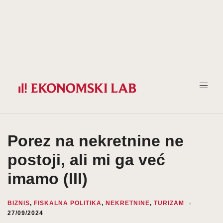
Prijeđi
na
sadržaj
Porez na nekretnine ne
postoji, ali mi ga već
imamo (III)
BIZNIS
,
FISKALNA POLITIKA
,
NEKRETNINE
,
TURIZAM
27/09/2024