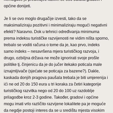
općine donijeti.
Je li se ovo moglo drugačije izvesti, tako da se
maksimaliziraju pozitivni i minimaliziraju mogući negativni
efekti? Naravno. Dok u tehnici određivanja minimuma
prema indeksu turističke razvijenosti ne vidim ništa sporno,
trebalo se voditi računa o tome da je, kao prvo, indeks
samo indeks – nesavršena mjera turističkog razvoja, i
drugo, ozbiljna država ne može ignorirati svoje prošle
politike tj. činjenicu da je do jučer itekako poticala male
iznajmljivače (sjećate se poticaja za bazene?). Dakle,
kaskada donjih pragova paušala trebala je biti umjerenija i
ići ne od 20 do 150 eura u tri koraka za četiri kategorije
turističkog razvitka nego od 20 do 100 uz razdoblje
prilagodbe kroz 2-3 godine. Također, gradovi i općine
mogu imati vrlo različito razvijene lokalitete pa je moguće
da negdje postoji interes da se u središtu mjesta visokim