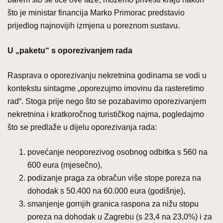
što je ministar financija Marko Primorac predstavio
prijedlog najnovijih izmjena u poreznom sustavu.
U „paketu“ s oporezivanjem rada
Rasprava o oporezivanju nekretnina godinama se vodi u
kontekstu sintagme „oporezujmo imovinu da rasteretimo
rad“. Stoga prije nego što se pozabavimo oporezivanjem
nekretnina i kratkoročnog turističkog najma, pogledajmo
što se predlaže u dijelu oporezivanja rada:
povećanje neoporezivog osobnog odbitka s 560 na
600 eura (mjesečno),
podizanje praga za obračun više stope poreza na
dohodak s 50.400 na 60.000 eura (godišnje),
smanjenje gornjih granica raspona za nižu stopu
poreza na dohodak u Zagrebu (s 23,4 na 23,0%) i za