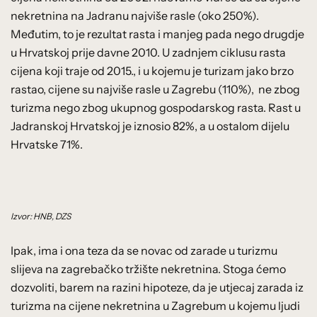
nekretnina na Jadranu najviše rasle (oko 250%).
Međutim, to je rezultat rasta i manjeg pada nego drugdje
u Hrvatskoj prije davne 2010. U zadnjem ciklusu rasta
cijena koji traje od 2015., i u kojemu je turizam jako brzo
rastao, cijene su najviše rasle u Zagrebu (110%), ne zbog
turizma nego zbog ukupnog gospodarskog rasta. Rast u
Jadranskoj Hrvatskoj je iznosio 82%, a u ostalom dijelu
Hrvatske 71%.
Izvor: HNB, DZS
Ipak, ima i ona teza da se novac od zarade u turizmu
slijeva na zagrebačko tržište nekretnina. Stoga ćemo
dozvoliti, barem na razini hipoteze, da je utjecaj zarada iz
turizma na cijene nekretnina u Zagrebum u kojemu ljudi