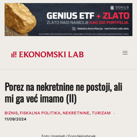
Prijeđi
na
sadržaj
Porez na nekretnine ne postoji, ali
mi ga već imamo (II)
BIZNIS
,
FISKALNA POLITIKA
,
NEKRETNINE
,
TURIZAM
11/09/2024
Foto: Unsplash / Fons Heijnsbroek