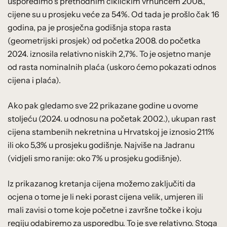
usporedimo s prethodnim cikličkim vrhuncem 2008.,
cijene su u prosjeku veće za 54%. Od tada je prošlo čak 16
godina, pa je prosječna godišnja stopa rasta
(geometrijski prosjek) od početka 2008. do početka
2024. iznosila relativno niskih 2,7%. To je osjetno manje
od rasta nominalnih plaća (uskoro ćemo pokazati odnos
cijena i plaća).
Ako pak gledamo sve 22 prikazane godine u ovome
stoljeću (2024. u odnosu na početak 2002.), ukupan rast
cijena stambenih nekretnina u Hrvatskoj je iznosio 211%
ili oko 5,3% u prosjeku godišnje. Najviše na Jadranu
(vidjeli smo ranije: oko 7% u prosjeku godišnje).
Iz prikazanog kretanja cijena možemo zaključiti da
ocjena o tome je li neki porast cijena velik, umjeren ili
mali zavisi o tome koje početne i završne točke i koju
regiju odabiremo za usporedbu. To je sve relativno. Stoga