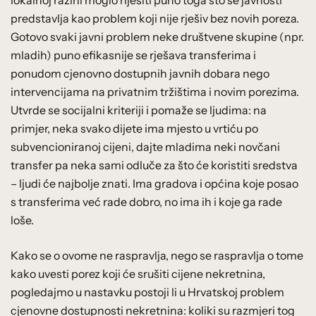
predstavlja kao problem koji nije rješiv bez novih poreza.
Gotovo svaki javni problem neke društvene skupine (npr.
mladih) puno efikasnije se rješava transferima i
ponudom cjenovno dostupnih javnih dobara nego
intervencijama na privatnim tržištima i novim porezima.
Utvrde se socijalni kriteriji i pomaže se ljudima: na
primjer, neka svako dijete ima mjesto u vrtiću po
subvencioniranoj cijeni, dajte mladima neki novčani
transfer pa neka sami odluče za što će koristiti sredstva
– ljudi će najbolje znati. Ima gradova i općina koje posao
s transferima već rade dobro, no ima ih i koje ga rade
loše.
Kako se o ovome ne raspravlja, nego se raspravlja o tome
kako uvesti porez koji će srušiti cijene nekretnina,
pogledajmo u nastavku postoji li u Hrvatskoj problem
cjenovne dostupnosti nekretnina: koliki su razmjeri tog