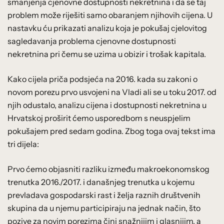
smanjenja cjenovne dostupnosti nekretnina i da se taj
problem može riješiti samo obaranjem njihovih cijena. U
nastavku ću prikazati analizu koja je pokušaj cjelovitog
sagledavanja problema cjenovne dostupnosti
nekretnina pri čemu se uzima u obizir i trošak kapitala.
Kako cijela priča podsjeća na 2016. kada su zakoni o
novom porezu prvo usvojeni na Vladi ali se u toku 2017. od
njih odustalo, analizu cijena i dostupnosti nekretnina u
Hrvatskoj proširit ćemo usporedbom s neuspjelim
pokušajem pred sedam godina. Zbog toga ovaj tekst ima
tri dijela:
Prvo ćemo objasniti razliku između makroekonomskog
trenutka 2016./2017. i današnjeg trenutka u kojemu
prevladava gospodarski rast i želja raznih društvenih
skupina da u njemu participiraju na jednak način, što
pozive za novim porezima čini snažnijim i glasnijim, a