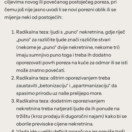
ciljevima novog ili povećanog postojećeg poreza, pri
čemu još nije jasno uvodi li se novi porezni oblik ili se
mijenja neki od postojećih:
Radikalna teza: ljudi s „puno“ nekretnina, gdje riječ
„puno“ za različite ljude znači različite stvari
(nekome je „puno“ dvije nekretnine, nekome tri)
imaju sumnjivo puno toga i treba ih dodatno
oporezovati povrh poreza na kuće za odmor ili se isti
može znatno povećati.
Radikalna teza: oštrim oporezivanjem treba
zaustaviti „betonizaciju“ i „apartmanizaciju“ da
spasimo prirodu uz naše prelijepo more.
Radikalna teza: dodatnim oporezivanjem
nekretnina treba natjerati ljude da ih ponude na
tržištu (kroz prodaju ili dugoročni najam) kako bi se
oborile previsoke cijene nekretnina.
Vlada ide u veliki deficit proračuna jer previše troši,