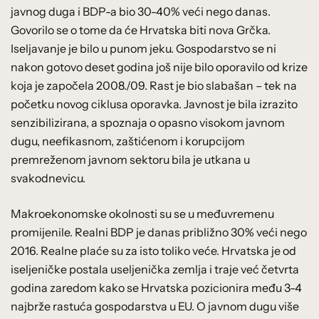
javnog duga i BDP-a bio 30-40% veći nego danas.
Govorilo se o tome da će Hrvatska biti nova Grčka.
Iseljavanje je bilo u punom jeku. Gospodarstvo se ni
nakon gotovo deset godina još nije bilo oporavilo od krize
koja je započela 2008./09. Rast je bio slabašan – tek na
početku novog ciklusa oporavka. Javnost je bila izrazito
senzibilizirana, a spoznaja o opasno visokom javnom
dugu, neefikasnom, zaštićenom i korupcijom
premreženom javnom sektoru bila je utkana u
svakodnevicu.
Makroekonomske okolnosti su se u međuvremenu
promijenile. Realni BDP je danas približno 30% veći nego
2016. Realne plaće su za isto toliko veće. Hrvatska je od
iseljeničke postala useljenička zemlja i traje već četvrta
godina zaredom kako se Hrvatska pozicionira među 3-4
najbrže rastuća gospodarstva u EU. O javnom dugu više