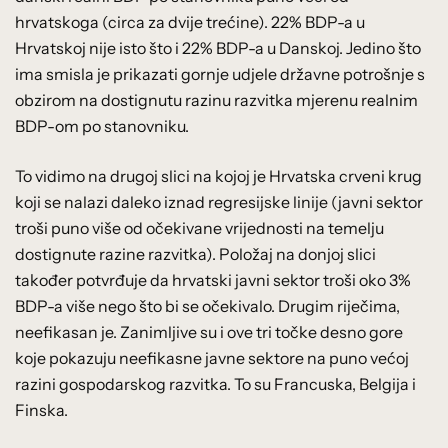
hrvatskoga (circa za dvije trećine). 22% BDP-a u
Hrvatskoj nije isto što i 22% BDP-a u Danskoj. Jedino što
ima smisla je prikazati gornje udjele državne potrošnje s
obzirom na dostignutu razinu razvitka mjerenu realnim
BDP-om po stanovniku.
To vidimo na drugoj slici na kojoj je Hrvatska crveni krug
koji se nalazi daleko iznad regresijske linije (javni sektor
troši puno više od očekivane vrijednosti na temelju
dostignute razine razvitka). Položaj na donjoj slici
također potvrđuje da hrvatski javni sektor troši oko 3%
BDP-a više nego što bi se očekivalo. Drugim riječima,
neefikasan je. Zanimljive su i ove tri točke desno gore
koje pokazuju neefikasne javne sektore na puno većoj
razini gospodarskog razvitka. To su Francuska, Belgija i
Finska.