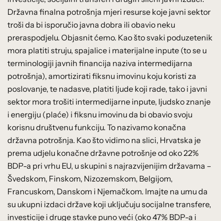
Državna finalna potrošnja mjeri resurse koje javni sektor
troši da bi isporučio javna dobra ili obavio neku
preraspodjelu. Objasnit ćemo. Kao što svaki poduzetenik
mora platiti struju, spajalice i materijalne inpute (to se u
terminologiji javnih financija naziva intermedijarna
potrošnja), amortizirati fiksnu imovinu koju koristi za
poslovanje, te nadasve, platiti ljude koji rade, tako i javni
sektor mora trošiti intermedijarne inpute, ljudsko znanje
i energiju (plaće) i fiksnu imovinu da bi obavio svoju
korisnu društvenu funkciju. To nazivamo konačna
državna potrošnja. Kao što vidimo na slici, Hrvatska je
prema udjelu konačne državne potrošnje od oko 22%
BDP-a pri vrhu EU, u skupini s najrazvijenijim državama –
Švedskom, Finskom, Nizozemskom, Belgijom,
Francuskom, Danskom i Njemačkom. Imajte na umu da
su ukupni izdaci države koji uključuju socijalne transfere,
investicije i druge stavke puno veći (oko 47% BDP-a i