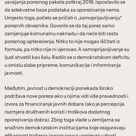
usvajanja poreznog paketa potkraj 2016. ispostavilo se
da adekvatne baze podataka za oporezivanje nema.
Umjesto toga, počelo se pričati o „samoprijavljivanju“
poreznih obveznika. Govorilo se da taj porez samo
zamjenjuje komunalnu naknadu i da neće biti rasta
poreznog opterećenja. Nitko to nije mogao iščitati iz
formula, pa nitko nije ni vjerovao. A samoprijavljivanje su
ljudi shvatili kao šalu. Radilo se o demokratskom deficitu
u smislu slabe pripreme, komunikacije i informiranja
javnosti.
Međutim, javnost u demokraciji ponekada široko
podržava nove poreze ako u njima vidi više pravednosti i
izvora za financiranje javnih dobara (ako je percepcija
razmjera društvenih koristi i troškova dodatnog
oporezivanja dobra). Zbog toga vlade u zemljama sa
snažnim demokratskim institucijama koje osiguravaju
efikasnost trošenja javnog novca uspijevaju ubrati