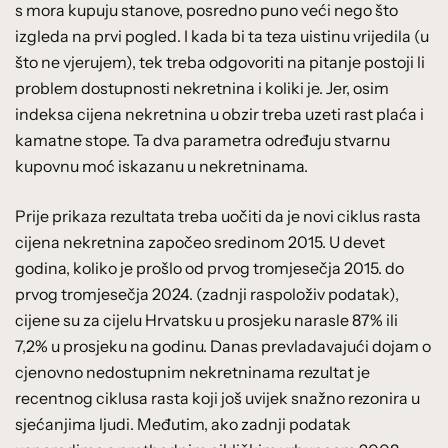
s mora kupuju stanove, posredno puno veći nego što
izgleda na prvi pogled. I kada bi ta teza uistinu vrijedila (u
što ne vjerujem), tek treba odgovoriti na pitanje postoji li
problem dostupnosti nekretnina i koliki je. Jer, osim
indeksa cijena nekretnina u obzir treba uzeti rast plaća i
kamatne stope. Ta dva parametra određuju stvarnu
kupovnu moć iskazanu u nekretninama.
Prije prikaza rezultata treba uočiti da je novi ciklus rasta
cijena nekretnina započeo sredinom 2015. U devet
godina, koliko je prošlo od prvog tromjesečja 2015. do
prvog tromjesečja 2024. (zadnji raspoloživ podatak),
cijene su za cijelu Hrvatsku u prosjeku narasle 87% ili
7,2% u prosjeku na godinu. Danas prevladavajući dojam o
cjenovno nedostupnim nekretninama rezultat je
recentnog ciklusa rasta koji još uvijek snažno rezonira u
sjećanjima ljudi. Međutim, ako zadnji podatak