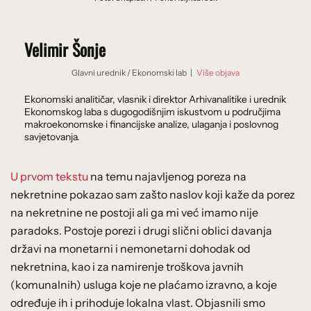
Velimir Šonje
Glavni urednik
/
Ekonomski lab
|
Više objava
Ekonomski analitičar, vlasnik i direktor Arhivanalitike i urednik
Ekonomskog laba s dugogodišnjim iskustvom u područjima
makroekonomske i financijske analize, ulaganja i poslovnog
savjetovanja.
U prvom tekstu
na temu najavljenog poreza na
nekretnine pokazao sam zašto naslov koji kaže da porez
na nekretnine ne postoji ali ga mi već imamo nije
paradoks. Postoje porezi i drugi slični oblici davanja
državi na monetarni i nemonetarni dohodak od
nekretnina, kao i za namirenje troškova javnih
(komunalnih) usluga koje ne plaćamo izravno, a koje
određuje ih i prihoduje lokalna vlast. Objasnili smo