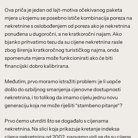
Ova priča je jedan od lajt-motiva očekivanog paketa
mjera u kojemu se posebno ističe kombinacija poreza na
nekretnine s oslobođenjem od poreza ako je nekretnina
ponuđena u dugoročni, a ne kratkoročni najam. Ako
bjanko prihvatimo tezu da su cijene nekretnina rasle
zbog širenja kratkoročnog turističkog najma, onda
spomenuta mjera može funkcionirati ako će biti
financijski dobro kalibrirana.
Međutim, prvo moramo istražiti problem: je li uopće
došlo do ozbiljnog smanjenja cjenovne dostupnosti
nekretnina, i to tolikog da imamo cijelu jednu novu
generaciju koja ne može riješiti “stambeno pitanje“?
Prvo ćemo utvrditi što se događalo s cijenama
nekretnina. Na slici koja prikazuje kretanje indeksa
cijena nekretnina od 2002. naovamo vidi se da su cijene