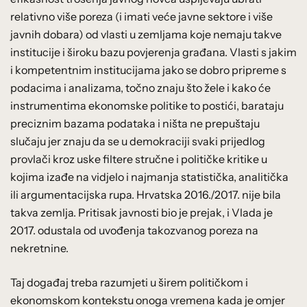
relativno više poreza (i imati veće javne sektore i više
javnih dobara) od vlasti u zemljama koje nemaju takve
institucije i široku bazu povjerenja građana. Vlasti s jakim
i kompetentnim institucijama jako se dobro pripreme s
podacima i analizama, točno znaju što žele i kako će
instrumentima ekonomske politike to postići, barataju
preciznim bazama podataka i ništa ne prepuštaju
slučaju jer znaju da se u demokraciji svaki prijedlog
provlači kroz uske filtere stručne i političke kritike u
kojima izađe na vidjelo i najmanja statistička, analitička
ili argumentacijska rupa. Hrvatska 2016./2017. nije bila
takva zemlja. Pritisak javnosti bio je prejak, i Vlada je
2017. odustala od uvođenja takozvanog poreza na
nekretnine.
Taj događaj treba razumjeti u širem političkom i
ekonomskom kontekstu onoga vremena kada je omjer