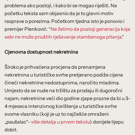
problema ako postoji, i kako bi se mogao riješiti. Na
početku teksta sam objasnio da je to glavni motiv
rasprave o porezima. Početkom tjedna isto je ponovio i
premijer Plenković: “
Ne želimo da postoji generacija koja
sebi ne može priuštiti rješavanje stambenoga pitanja
.“
Cjenovna dostupnost nekretnina
Široko je prihvaćena procjena da prenamjena
nekretnina u turističke svrhe pretjerano podiže cijene
čineći nekretnine nedostupnima, naročito mladima.
Umjesto da se nude na tržištu za prodaju ili dugoročni
najam, nekretnine veći dio godine zjape prazne da bi u 3-
4 mjeseca intenzivnog korištenja u turističke svrhe
svome vlasniku (koji je uz to najčešće omraženi
„paušalac“-
više detalja u prvom tekstu
) donijele lijepu
dobit.