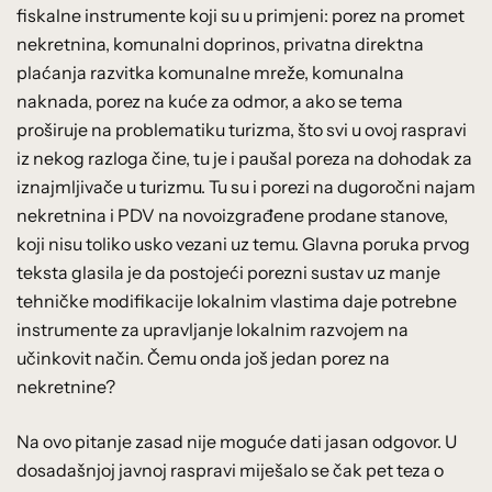
fiskalne instrumente koji su u primjeni: porez na promet
nekretnina, komunalni doprinos, privatna direktna
plaćanja razvitka komunalne mreže, komunalna
naknada, porez na kuće za odmor, a ako se tema
proširuje na problematiku turizma, što svi u ovoj raspravi
iz nekog razloga čine, tu je i paušal poreza na dohodak za
iznajmljivače u turizmu. Tu su i porezi na dugoročni najam
nekretnina i PDV na novoizgrađene prodane stanove,
koji nisu toliko usko vezani uz temu. Glavna poruka prvog
teksta glasila je da postojeći porezni sustav uz manje
tehničke modifikacije lokalnim vlastima daje potrebne
instrumente za upravljanje lokalnim razvojem na
učinkovit način. Čemu onda još jedan porez na
nekretnine?
Na ovo pitanje zasad nije moguće dati jasan odgovor. U
dosadašnjoj javnoj raspravi miješalo se čak pet teza o