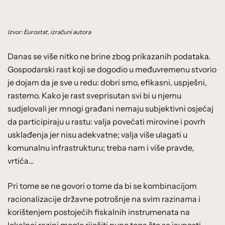
Izvor: Eurostat, izračuni autora
Danas se više nitko ne brine zbog prikazanih podataka.
Gospodarski rast koji se dogodio u međuvremenu stvorio
je dojam da je sve u redu: dobri smo, efikasni, uspješni,
rastemo. Kako je rast sveprisutan svi bi u njemu
sudjelovali jer mnogi građani nemaju subjektivni osjećaj
da participiraju u rastu: valja povećati mirovine i povrh
usklađenja jer nisu adekvatne; valja više ulagati u
komunalnu infrastrukturu; treba nam i više pravde,
vrtića…
Pri tome se ne govori o tome da bi se kombinacijom
racionalizacije državne potrošnje na svim razinama i
korištenjem postojećih fiskalnih instrumenata na
lokalnoj razini moglo riješiti puno toga što se javnosti