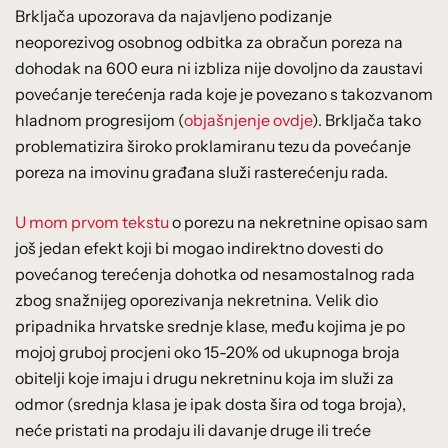
Brkljača upozorava da najavljeno podizanje
neoporezivog osobnog odbitka za obračun poreza na
dohodak na 600 eura ni izbliza nije dovoljno da zaustavi
povećanje terećenja rada koje je povezano s takozvanom
hladnom progresijom (
objašnjenje ovdje
). Brkljača tako
problematizira široko proklamiranu tezu da povećanje
poreza na imovinu građana služi rasterećenju rada.
U mom prvom tekstu
o porezu na nekretnine opisao sam
još jedan efekt koji bi mogao indirektno dovesti do
povećanog terećenja dohotka od nesamostalnog rada
zbog snažnijeg oporezivanja nekretnina. Velik dio
pripadnika hrvatske srednje klase, među kojima je po
mojoj gruboj procjeni oko 15-20% od ukupnoga broja
obitelji koje imaju i drugu nekretninu koja im služi za
odmor (srednja klasa je ipak dosta šira od toga broja),
neće pristati na prodaju ili davanje druge ili treće