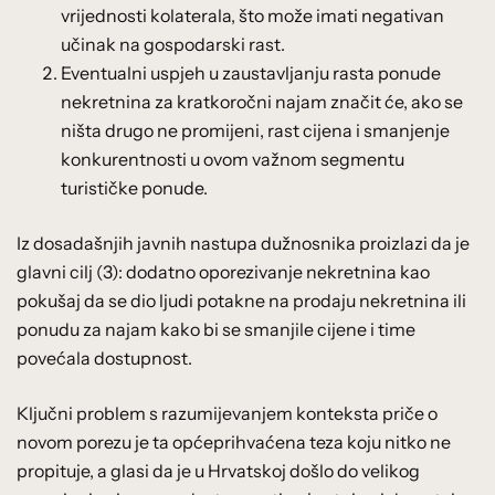
vrijednosti kolaterala, što može imati negativan
učinak na gospodarski rast.
Eventualni uspjeh u zaustavljanju rasta ponude
nekretnina za kratkoročni najam značit će, ako se
ništa drugo ne promijeni, rast cijena i smanjenje
konkurentnosti u ovom važnom segmentu
turističke ponude.
Iz dosadašnjih javnih nastupa dužnosnika proizlazi da je
glavni cilj (3): dodatno oporezivanje nekretnina kao
pokušaj da se dio ljudi potakne na prodaju nekretnina ili
ponudu za najam kako bi se smanjile cijene i time
povećala dostupnost.
Ključni problem s razumijevanjem konteksta priče o
novom porezu je ta općeprihvaćena teza koju nitko ne
propituje, a glasi da je u Hrvatskoj došlo do velikog