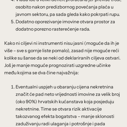
osobito nakon predizbornog povećanja plaća u
javnom sektoru, pa sada gleda kako pokrpati rupu.
Dodatno oporezivanje imovine otvara prostor za
dodatno porezno rasterećenje rada.
Kako ni ciljevi ni instrumenti nisu jasni (moguće da ih je
više – sve s gornje liste pomalo), zasad nije moguće reći
kolike su šanse da se neki od deklariranih ciljeva ostvari.
Još je manje moguće prognozirati uzgredne učinke
među kojima se dva čine najvažnija:
Eventualni uspjeh u obaranju cijena nekretnina
značit će pad neto vrijednosti imovine za velik broj
(oko 90%) hrvatskih kućanstava koja posjeduju
nekretnine. Time se otvara rizik aktivacije
takozvanog efekta bogatstva – manje sklonosti
zaduživanju radi ulaganja i potrošnje i pada