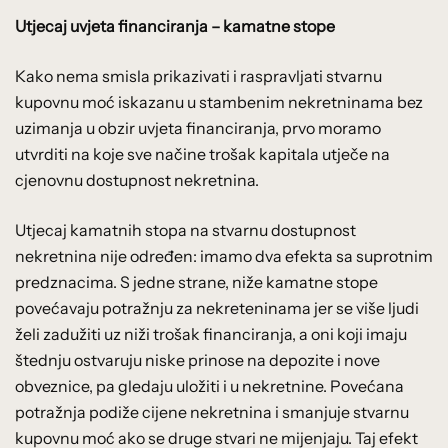
Utjecaj uvjeta financiranja – kamatne stope
Kako nema smisla prikazivati i raspravljati stvarnu
kupovnu moć iskazanu u stambenim nekretninama bez
uzimanja u obzir uvjeta financiranja, prvo moramo
utvrditi na koje sve načine trošak kapitala utječe na
cjenovnu dostupnost nekretnina.
Utjecaj kamatnih stopa na stvarnu dostupnost
nekretnina nije određen: imamo dva efekta sa suprotnim
predznacima. S jedne strane, niže kamatne stope
povećavaju potražnju za nekreteninama jer se više ljudi
želi zadužiti uz niži trošak financiranja, a oni koji imaju
štednju ostvaruju niske prinose na depozite i nove
obveznice, pa gledaju uložiti i u nekretnine. Povećana
potražnja podiže cijene nekretnina i smanjuje stvarnu
kupovnu moć ako se druge stvari ne mijenjaju. Taj efekt