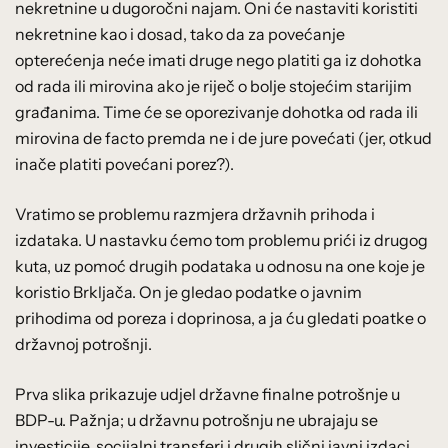
nekretnine u dugoročni najam. Oni će nastaviti koristiti
nekretnine kao i dosad, tako da za povećanje
opterećenja neće imati druge nego platiti ga iz dohotka
od rada ili mirovina ako je riječ o bolje stojećim starijim
građanima. Time će se oporezivanje dohotka od rada ili
mirovina de facto premda ne i de jure povećati (jer, otkud
inače platiti povećani porez?).
Vratimo se problemu razmjera državnih prihoda i
izdataka. U nastavku ćemo tom problemu prići iz drugog
kuta, uz pomoć drugih podataka u odnosu na one koje je
koristio Brkljača. On je gledao podatke o javnim
prihodima od poreza i doprinosa, a ja ću gledati poatke o
državnoj potrošnji.
Prva slika prikazuje udjel državne finalne potrošnje u
BDP-u. Pažnja; u državnu potrošnju ne ubrajaju se
investicije, socijalni transferi i drugih slični javni izdaci.