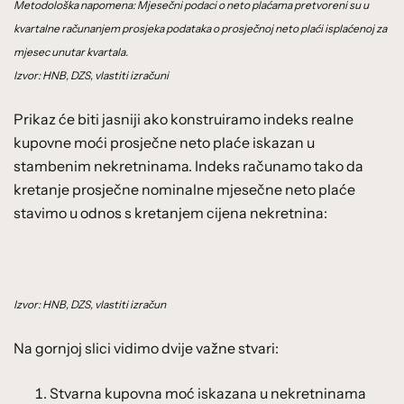
Metodološka napomena: Mjesečni podaci o neto plaćama pretvoreni su u
kvartalne računanjem prosjeka podataka o prosječnoj neto plaći isplaćenoj za
mjesec unutar kvartala.
Izvor: HNB, DZS, vlastiti izračuni
Prikaz će biti jasniji ako konstruiramo indeks realne
kupovne moći prosječne neto plaće iskazan u
stambenim nekretninama. Indeks računamo tako da
kretanje prosječne nominalne mjesečne neto plaće
stavimo u odnos s kretanjem cijena nekretnina:
Izvor: HNB, DZS, vlastiti izračun
Na gornjoj slici vidimo dvije važne stvari:
Stvarna kupovna moć iskazana u nekretninama