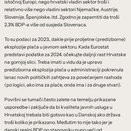
istočnoj Europi, nego hrvatski vladin sektor troši i
relativno više nego vladini sektori Njemačke, Austrije,
Slovenije, Španjolske, itd. Zgodno je zapamtiti da troši
2,3% BDP-a više od susjeda Slovenaca.
To su podaci za 2023., dakle prije proljetne (predizborne)
eksplozije plaća u javnom sektoru. Kada Eurostat
predstavi podatke za 2024. očekujte daljnji rast Hrvatske
na gornjoj slici. Treba imati u vidu da je upravo
predizborna eksplozija plaća u administraciji pokrenula
lanac novih političkih zahtjeva za povećanjem rashoda
(po logici, ako ima za plaće, onda ima i za druge stvari).
Površni se tumači često zalete na temelju prikazane
usporedbe i zaključe da bi kvaliteta javnih usluga u
Hrvatskoj trebala biti gotovo kao u Danskoj ako država
troši koliko je prikazano. Međutim to nije tako jer je
danski realni BDP po stanovniku puno veći od