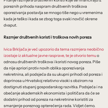
poreznih prihoda naspram društvenih troškova
oporezivanja postavlja se mnogo tiše nego u vremenima
kada je teško i kada se zbog toga svaki novčić okrene
dvaput.
Razmjer društvenih koristi i troškova novih poreza
Ivica Brkljača je već upozorio da tema razmjera neobično
izostaje iz aktualne javne rasprave, te je otvorio temu
o
odnosu društvenih troškova i koristi novog poreza. Piše
da nije apriori protiv novih oblika oporezivanja
nekretnina, ali podsjeća da su ukupni prihodi od poreza i
doprinosa u Hrvatskoj relativno visoki s obzirom na
dostignuti stupanj gospodarskog razvitka. Podsjeća i na
obećanje akademskih ekonomista i političara da će se
dodatni prihod od poreza na nekretnine koristiti za
smanjenje poreznog opterećenja rada. Vidjet ćemo.