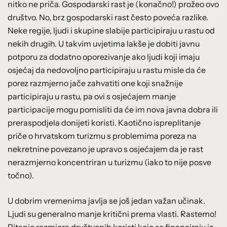
nitko ne priča. Gospodarski rast je (konačno!) prožeo ovo
društvo. No, brz gospodarski rast često poveća razlike.
Neke regije, ljudi i skupine slabije participiraju u rastu od
nekih drugih. U takvim uvjetima lakše je dobiti javnu
potporu za dodatno oporezivanje ako ljudi koji imaju
osjećaj da nedovoljno participiraju u rastu misle da će
porez razmjerno jače zahvatiti one koji snažnije
participiraju u rastu, pa ovi s osjećajem manje
participacije mogu pomisliti da će im nova javna dobra ili
preraspodjela donijeti koristi. Kaotično ispreplitanje
priče o hrvatskom turizmu s problemima poreza na
nekretnine povezano je upravo s osjećajem da je rast
nerazmjerno koncentriran u turizmu (iako to nije posve
točno).
U dobrim vremenima javlja se još jedan važan učinak.
Ljudi su generalno manje kritični prema vlasti. Rastemo!
Pitanje razmjera društvenih koristi koje se financiraju iz