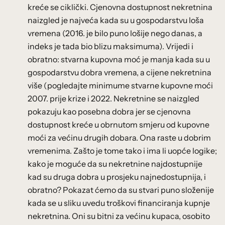
kreće se ciklički. Cjenovna dostupnost nekretnina
naizgled je najveća kada su u gospodarstvu loša
vremena (2016. je bilo puno lošije nego danas, a
indeks je tada bio blizu maksimuma). Vrijedi i
obratno: stvarna kupovna moć je manja kada su u
gospodarstvu dobra vremena, a cijene nekretnina
više (pogledajte minimume stvarne kupovne moći
2007. prije krize i 2022. Nekretnine se naizgled
pokazuju kao posebna dobra jer se cjenovna
dostupnost kreće u obrnutom smjeru od kupovne
moći za većinu drugih dobara. Ona raste u dobrim
vremenima. Zašto je tome tako i ima li uopće logike;
kako je moguće da su nekretnine najdostupnije
kad su druga dobra u prosjeku najnedostupnija, i
obratno? Pokazat ćemo da su stvari puno složenije
kada se u sliku uvedu troškovi financiranja kupnje
nekretnina. Oni su bitni za većinu kupaca, osobito