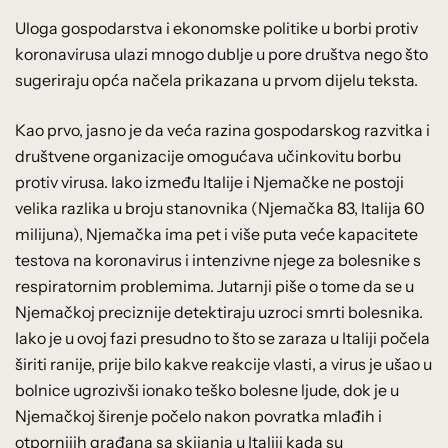
Uloga gospodarstva i ekonomske politike u borbi protiv
koronavirusa ulazi mnogo dublje u pore društva nego što
sugeriraju opća načela prikazana u prvom dijelu teksta.
Kao prvo, jasno je da veća razina gospodarskog razvitka i
društvene organizacije omogućava učinkovitu borbu
protiv virusa. Iako između Italije i Njemačke ne postoji
velika razlika u broju stanovnika (Njemačka 83, Italija 60
milijuna), Njemačka ima pet i više puta veće kapacitete
testova na koronavirus i intenzivne njege za bolesnike s
respiratornim problemima. Jutarnji piše o tome da se u
Njemačkoj preciznije detektiraju uzroci smrti bolesnika.
Iako je u ovoj fazi presudno to što se zaraza u Italiji počela
širiti ranije, prije bilo kakve reakcije vlasti, a virus je ušao u
bolnice ugrozivši ionako teško bolesne ljude, dok je u
Njemačkoj širenje počelo nakon povratka mlađih i
otpornijih građana sa skijanja u Italiji kada su