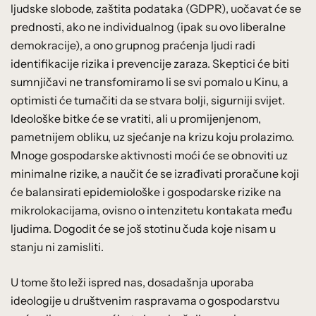
ljudske slobode, zaštita podataka (GDPR), uočavat će se
prednosti, ako ne individualnog (ipak su ovo liberalne
demokracije), a ono grupnog praćenja ljudi radi
identifikacije rizika i prevencije zaraza. Skeptici će biti
sumnjičavi ne transfomiramo li se svi pomalo u Kinu, a
optimisti će tumačiti da se stvara bolji, sigurniji svijet.
Ideološke bitke će se vratiti, ali u promijenjenom,
pametnijem obliku, uz sjećanje na krizu koju prolazimo.
Mnoge gospodarske aktivnosti moći će se obnoviti uz
minimalne rizike, a naučit će se izrađivati proračune koji
će balansirati epidemiološke i gospodarske rizike na
mikrolokacijama, ovisno o intenzitetu kontakata među
ljudima. Dogodit će se još stotinu čuda koje nisam u
stanju ni zamisliti.
U tome što leži ispred nas, dosadašnja uporaba
ideologije u društvenim raspravama o gospodarstvu