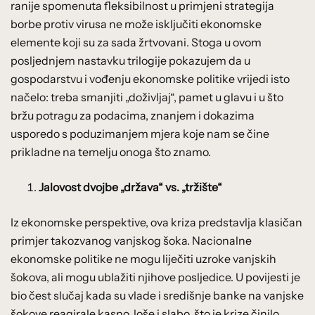
ranije spomenuta fleksibilnost u primjeni strategija
borbe protiv virusa ne može isključiti ekonomske
elemente koji su za sada žrtvovani. Stoga u ovom
posljednjem nastavku trilogije pokazujem da u
gospodarstvu i vođenju ekonomske politike vrijedi isto
načelo: treba smanjiti „doživljaj“, pamet u glavu i u što
bržu potragu za podacima, znanjem i dokazima
usporedo s poduzimanjem mjera koje nam se čine
prikladne na temelju onoga što znamo.
Jalovost dvojbe „država“ vs. „tržište“
Iz ekonomske perspektive, ova kriza predstavlja klasičan
primjer takozvanog vanjskog šoka. Nacionalne
ekonomske politike ne mogu liječiti uzroke vanjskih
šokova, ali mogu ublažiti njihove posljedice. U povijesti je
bio čest slučaj kada su vlade i središnje banke na vanjske
šokove reagirale kasno, loše i slabo, što je krize činilo