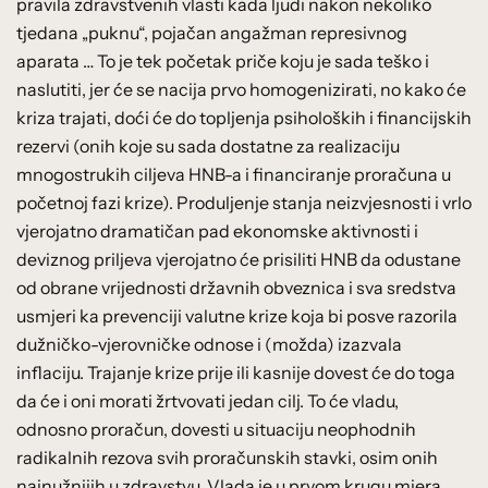
pravila zdravstvenih vlasti kada ljudi nakon nekoliko
tjedana „puknu“, pojačan angažman represivnog
aparata … To je tek početak priče koju je sada teško i
naslutiti, jer će se nacija prvo homogenizirati, no kako će
kriza trajati, doći će do topljenja psiholoških i financijskih
rezervi (onih koje su sada dostatne za realizaciju
mnogostrukih ciljeva HNB-a i financiranje proračuna u
početnoj fazi krize). Produljenje stanja neizvjesnosti i vrlo
vjerojatno dramatičan pad ekonomske aktivnosti i
deviznog priljeva vjerojatno će prisiliti HNB da odustane
od obrane vrijednosti državnih obveznica i sva sredstva
usmjeri ka prevenciji valutne krize koja bi posve razorila
dužničko-vjerovničke odnose i (možda) izazvala
inflaciju. Trajanje krize prije ili kasnije dovest će do toga
da će i oni morati žrtvovati jedan cilj. To će vladu,
odnosno proračun, dovesti u situaciju neophodnih
radikalnih rezova svih proračunskih stavki, osim onih
najnužnijih u zdravstvu. Vlada je u prvom krugu mjera