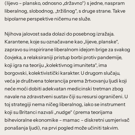
(lijevo – plansko, odnosno „državno“) s jedne, naspram
liberalnog, slobodnog, „tržišnog“, s druge strane. Takve
bipolarne perspektive ničemu ne služe.
Njihova jalovost sada dolazi do posebnog izražaja.
Karantene, koje su označavane kao „lijeve, planske“,
zapravo su inspirirane liberalnom idejom brige za svakog
čovjeka, a relaksiraniji pristup borbi protiv pandemije,
koji igra na teoriju „kolektivnog imuniteta“, ima
borgovski, kolektivistički karakter. U drugom slučaju,
veća je društvena tolerancija prema žrtvovanju ljudi koji
neće moći dobiti adekvatan medicinski tretman zbog
navale na zdravstveni sustav čiji su resursi ograničeni. U
toj strategiji nema ničeg liberalnog, iako se instrument
koji su Britanci nazvali „nudge“ (prema teorijama
bihevioralne ekonomike – mamac – diskretni usmjerivač
ponašanja ljudi), na prvi pogled može učiniti takvim.