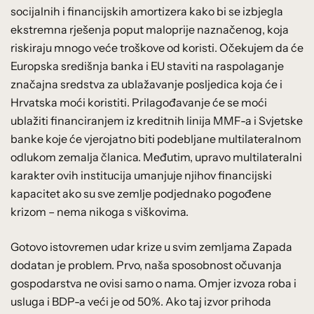
socijalnih i financijskih amortizera kako bi se izbjegla
ekstremna rješenja poput maloprije naznačenog, koja
riskiraju mnogo veće troškove od koristi. Očekujem da će
Europska središnja banka i EU staviti na raspolaganje
značajna sredstva za ublažavanje posljedica koja će i
Hrvatska moći koristiti. Prilagođavanje će se moći
ublažiti financiranjem iz kreditnih linija MMF-a i Svjetske
banke koje će vjerojatno biti podebljane multilateralnom
odlukom zemalja članica. Međutim, upravo multilateralni
karakter ovih institucija umanjuje njihov financijski
kapacitet ako su sve zemlje podjednako pogođene
krizom – nema nikoga s viškovima.
Gotovo istovremen udar krize u svim zemljama Zapada
dodatan je problem. Prvo, naša sposobnost očuvanja
gospodarstva ne ovisi samo o nama. Omjer izvoza roba i
usluga i BDP-a veći je od 50%. Ako taj izvor prihoda