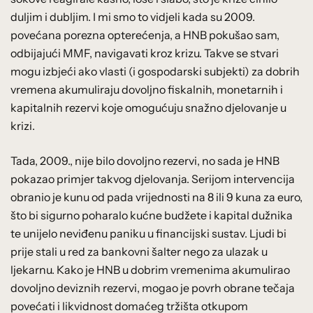
duljim i dubljim. I mi smo to vidjeli kada su 2009.
povećana porezna opterećenja, a HNB pokušao sam,
odbijajući MMF, navigavati kroz krizu. Takve se stvari
mogu izbjeći ako vlasti (i gospodarski subjekti) za dobrih
vremena akumuliraju dovoljno fiskalnih, monetarnih i
kapitalnih rezervi koje omogućuju snažno djelovanje u
krizi.
Tada, 2009., nije bilo dovoljno rezervi, no sada je HNB
pokazao primjer takvog djelovanja. Serijom intervencija
obranio je kunu od pada vrijednosti na 8 ili 9 kuna za euro,
što bi sigurno poharalo kućne budžete i kapital dužnika
te unijelo neviđenu paniku u financijski sustav. Ljudi bi
prije stali u red za bankovni šalter nego za ulazak u
ljekarnu. Kako je HNB u dobrim vremenima akumulirao
dovoljno deviznih rezervi, mogao je povrh obrane tečaja
povećati i likvidnost domaćeg tržišta otkupom