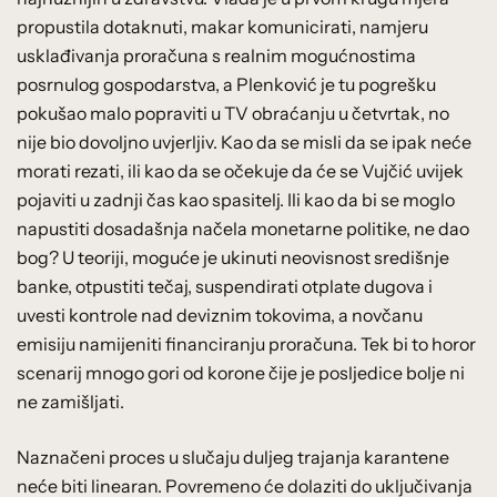
propustila dotaknuti, makar komunicirati, namjeru
usklađivanja proračuna s realnim mogućnostima
posrnulog gospodarstva, a Plenković je tu pogrešku
pokušao malo popraviti u TV obraćanju u četvrtak, no
nije bio dovoljno uvjerljiv. Kao da se misli da se ipak neće
morati rezati, ili kao da se očekuje da će se Vujčić uvijek
pojaviti u zadnji čas kao spasitelj. Ili kao da bi se moglo
napustiti dosadašnja načela monetarne politike, ne dao
bog? U teoriji, moguće je ukinuti neovisnost središnje
banke, otpustiti tečaj, suspendirati otplate dugova i
uvesti kontrole nad deviznim tokovima, a novčanu
emisiju namijeniti financiranju proračuna. Tek bi to horor
scenarij mnogo gori od korone čije je posljedice bolje ni
ne zamišljati.
Naznačeni proces u slučaju duljeg trajanja karantene
neće biti linearan. Povremeno će dolaziti do uključivanja