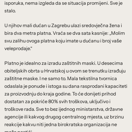
isporuka, nema izgleda da se situacija promijeni. Sve je
stalo.
U njihov mali dućan u Zagrebu ulazi sredovječna žena i
bira dva metra platna. Vraća se dva sata kasnije: „Molim
svu zalihu ovoga platna koju imate u dućanu i broj vaše
veleprodaje.“
Platno je idealno za izradu zaštitnih maski. U desecima
obiteljskih obrta u Hrvatskoj u ovom se trenutku izrađuju
zaštitne maske. I ne samo to. Mala tekstilna tvornica
odaslala je ponude i istoga su dana rasprodani kapaciteti
za proizvodnju do kraja godine. To će donijeti prihod
dostatan za pokriće 80% svih troškova, uključivo i
troškove rada. Sve to bez ijednog ministarstva, državne
agencije ili kakvog drugog centralnog mjesta, uz brzinu
reakcije kakvu niti jedna birokratska organizacija ne
može postići.