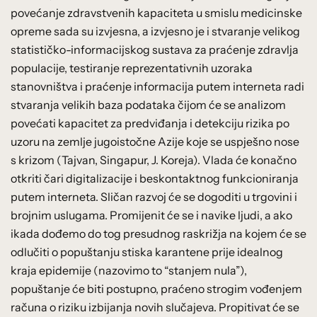
povećanje zdravstvenih kapaciteta u smislu medicinske
opreme sada su izvjesna, a izvjesno je i stvaranje velikog
statističko-informacijskog sustava za praćenje zdravlja
populacije, testiranje reprezentativnih uzoraka
stanovništva i praćenje informacija putem interneta radi
stvaranja velikih baza podataka čijom će se analizom
povećati kapacitet za predviđanja i detekciju rizika po
uzoru na zemlje jugoistočne Azije koje se uspješno nose
s krizom (Tajvan, Singapur, J. Koreja). Vlada će konačno
otkriti čari digitalizacije i beskontaktnog funkcioniranja
putem interneta. Sličan razvoj će se dogoditi u trgovini i
brojnim uslugama. Promijenit će se i navike ljudi, a ako
ikada dođemo do tog presudnog raskrižja na kojem će se
odlučiti o popuštanju stiska karantene prije idealnog
kraja epidemije (nazovimo to “stanjem nula”),
popuštanje će biti postupno, praćeno strogim vođenjem
računa o riziku izbijanja novih slučajeva. Propitivat će se