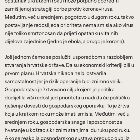
opstanak u kratkom roku može potpuno podrediti
zamišljenoj strategiji borbe protiv koronavirusa.
Međutim, već u srednjem, pogotovo u dugom roku, takvo
postavljanje redoslijeda prioriteta nema smisla ako virus
nije toliko smrtonosan da prijeti opstanku vitalnih
dijelova zajednice (jedno je ebola, a drugo je korona).
Još jednom ćemo se poslužiti usporedbom s razdobljem
stvaranja hrvatske države. Da su ekonomski kriteriji bili u
prvom planu, Hrvatska nikada ne bi ostvarila
samostalnost jer je rizik operacije bio iznimno velik.
Gospodarstvo je žrtvovano cilju kojem je politika
dodijelila viši redoslijed prioriteta u nadi da će političko
rješenje dovesti do gospodarskog oporavka. To je žrtva
koja u kratkom roku može imati smisla. Međutim, već u
srednjem roku, gospodarska snaga i sposobnost za
hvatanje u koštac s kriznim stanjima idu ruku pod ruku.
Ako se reakcija gospodarskog sustava predugo gubi iz