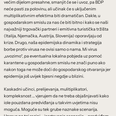
većim dijelom presahne, smanjit će se i uvoz, pa BDP
neće pasti za polovinu, ali učinak će s uključenim
multiplikativnim efektima biti dramatičan. Dakle, u
gospodarskom smislu za nas će biti bitno i kako se naši
najvažniji trgovački partneri i emitivna turistička tržišta
(Italija, Njemačka, Austrija, Slovenija) oporavljaju od
krize. Drugo, naša epidemijska dinamika i strategija
borbe protiv virusa ne ovisi samo o nama. Mi virus
„uvozimo“, pa eventualna lokalna pobjeda uz pomoć
karantene u gospodarskom smislu ne znači puno ako
nakon toga ne može doći do gospodarskog otvaranja jer
epidemija još uvijek bjesni negdje u blizini.
Kaskadni učinci, prelijevanja, mulitiplikatori,
kompleksnost … vjerujem da ne treba objašnjavati kako
iole pouzdana predviđanja u takvim uvjetima nisu
moguća. Moguće su tek grube naznake scenarija.
Upravo na toj razini – iscrtavanja scenarija – predviđam