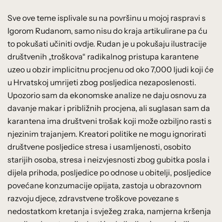
Sve ove teme isplivale su na površinu u mojoj raspravi s
Igorom Rudanom, samo nisu do kraja artikulirane pa ću
to pokušati učiniti ovdje. Rudan je u pokušaju ilustracije
društvenih „troškova“ radikalnog pristupa karantene
uzeo u obzir implicitnu procjenu od oko 7,000 ljudi koji će
u Hrvatskoj umrijeti zbog posljedica nezaposlenosti.
Upozorio sam da ekonomske analize ne daju osnovu za
davanje makar i približnih procjena, ali suglasan sam da
karantena ima društveni trošak koji može ozbiljno rasti s
njezinim trajanjem. Kreatori politike ne mogu ignorirati
društvene posljedice stresa i usamljenosti, osobito
starijih osoba, stresa i neizvjesnosti zbog gubitka posla i
dijela prihoda, posljedice po odnose u obitelji, posljedice
povećane konzumacije opijata, zastoja u obrazovnom
razvoju djece, zdravstvene troškove povezane s
nedostatkom kretanja i svježeg zraka, namjerna kršenja