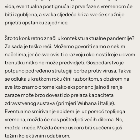
vida, eventualna postignuća iz prve faze s vremenom će
biti izgubljena, a svaka sljedeća kriza sve će snažnije
prijetiti opstanku zajednice.
Što to konkretno znači u kontekstu aktualne pandemije?
Za sada je teško reći. Možemo govoriti samo o nekim
načelima, jer će sve ovisiti o razvoju okolnosti koje u ovom
trenutku nitko ne može predvidjeti. Gospodarstvo je
potpuno podređeno strategiji borbe protiv virusa. Takva
se odluka u kratkom roku čini razboritom, s obzirom na
sve što znamo o tome kako eksponencijalno širenje
zaraze može brzo dovesti do prelaza kapaciteta
zdravstvenog sustava (primjeri Wuhana i Italije).
Eventualno smirivanje epidemije, uz pomoć toplijega
vremena, možda će nas poštedjeti većih dilema. No,
možda i neće. Možda ćemo uskoro biti suočeni s još
težim kolektivnim odabirom.