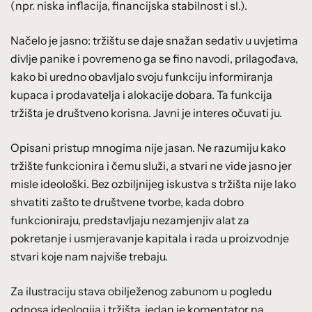
(npr. niska inflacija, financijska stabilnost i sl.).
Načelo je jasno: tržištu se daje snažan sedativ u uvjetima
divlje panike i povremeno ga se fino navodi, prilagođava,
kako bi uredno obavljalo svoju funkciju informiranja
kupaca i prodavatelja i alokacije dobara. Ta funkcija
tržišta je društveno korisna. Javni je interes očuvati ju.
Opisani pristup mnogima nije jasan. Ne razumiju kako
tržište funkcionira i čemu služi, a stvari ne vide jasno jer
misle ideološki. Bez ozbiljnijeg iskustva s tržišta nije lako
shvatiti zašto te društvene tvorbe, kada dobro
funkcioniraju, predstavljaju nezamjenjiv alat za
pokretanje i usmjeravanje kapitala i rada u proizvodnje
stvari koje nam najviše trebaju.
Za ilustraciju stava obilježenog zabunom u pogledu
odnosa ideologija i tržišta, jedan je komentator na