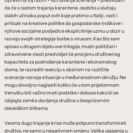
da će s rastom trajanja karantene, osobito u slučaju
slabih učinaka poput ovih koje pratimo u Italiji, rasti i
pritisak na kreatore politike da gospodarske troškove i
njihove socijalne posljedice eksplicitnije uzmu u obzir u
razvoju svojih strategija borbe s virusom. Kao što sam
opisao u drugom dijelu ove trilogije, mudri političari i
zdravstvene vlasti predvidjet će procjenu društvenog
kapaciteta za podnošenje karantene i ekonomskog
sloma, te razraditi reakciju s obzirom na različite
scenarije razvoja situacije u međunarodnom okružju. Ne
mogu dovoljno naglasiti koliko će u tom prijelomnom
trenutku biti važno imati podatke i dokaze kako bi se
izbjegla zamka davljenja društva u besprizornim
ideološkim bitkama.
Veoma dugo trajanje krize može potpuno transformirati
društvo, ne samo u negativnom smjeru. Velika ulaganja u