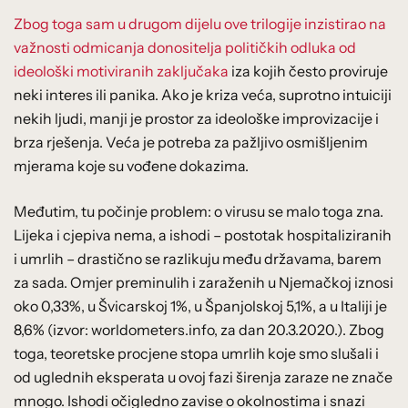
Zbog toga sam u drugom dijelu ove trilogije inzistirao na
važnosti odmicanja donositelja političkih odluka od
ideološki motiviranih zaključaka
iza kojih često proviruje
neki interes ili panika. Ako je kriza veća, suprotno intuiciji
nekih ljudi, manji je prostor za ideološke improvizacije i
brza rješenja. Veća je potreba za pažljivo osmišljenim
mjerama koje su vođene dokazima.
Međutim, tu počinje problem: o virusu se malo toga zna.
Lijeka i cjepiva nema, a ishodi – postotak hospitaliziranih
i umrlih – drastično se razlikuju među državama, barem
za sada. Omjer preminulih i zaraženih u Njemačkoj iznosi
oko 0,33%, u Švicarskoj 1%, u Španjolskoj 5,1%, a u Italiji je
8,6% (izvor: worldometers.info, za dan 20.3.2020.). Zbog
toga, teoretske procjene stopa umrlih koje smo slušali i
od uglednih eksperata u ovoj fazi širenja zaraze ne znače
mnogo. Ishodi očigledno zavise o okolnostima i snazi