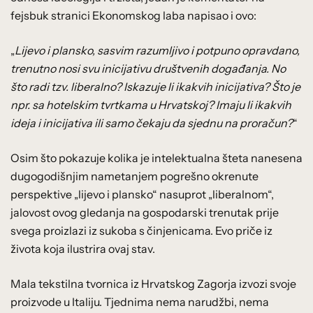
fejsbuk stranici Ekonomskog laba napisao i ovo:
„
Lijevo i plansko, sasvim razumljivo i potpuno opravdano,
trenutno nosi svu inicijativu društvenih događanja. No
što radi tzv. liberalno? Iskazuje li ikakvih inicijativa? Što je
npr. sa hotelskim tvrtkama u Hrvatskoj? Imaju li ikakvih
ideja i inicijativa ili samo čekaju da sjednu na proračun?
“
Osim što pokazuje kolika je intelektualna šteta nanesena
dugogodišnjim nametanjem pogrešno okrenute
perspektive „lijevo i plansko“ nasuprot „liberalnom“,
jalovost ovog gledanja na gospodarski trenutak prije
svega proizlazi iz sukoba s činjenicama. Evo priče iz
života koja ilustrira ovaj stav.
Mala tekstilna tvornica iz Hrvatskog Zagorja izvozi svoje
proizvode u Italiju. Tjednima nema narudžbi, nema