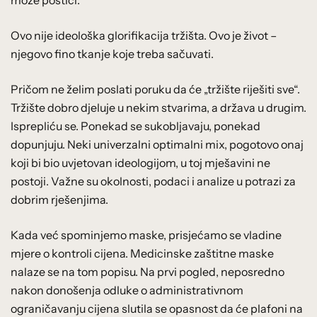
Ovo nije ideološka glorifikacija tržišta. Ovo je život –
njegovo fino tkanje koje treba sačuvati.
Pričom ne želim poslati poruku da će „tržište riješiti sve“.
Tržište dobro djeluje u nekim stvarima, a država u drugim.
Isprepliću se. Ponekad se sukobljavaju, ponekad
dopunjuju. Neki univerzalni optimalni mix, pogotovo onaj
koji bi bio uvjetovan ideologijom, u toj mješavini ne
postoji. Važne su okolnosti, podaci i analize u potrazi za
dobrim rješenjima.
Kada već spominjemo maske, prisjećamo se vladine
mjere o kontroli cijena. Medicinske zaštitne maske
nalaze se na tom popisu. Na prvi pogled, neposredno
nakon donošenja odluke o administrativnom
ograničavanju cijena slutila se opasnost da će plafoni na