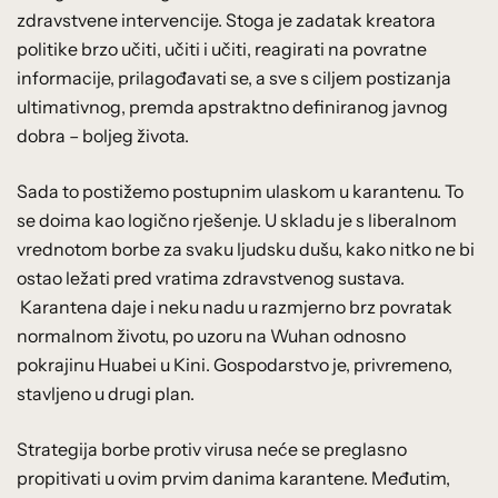
zdravstvene intervencije. Stoga je zadatak kreatora
politike brzo učiti, učiti i učiti, reagirati na povratne
informacije, prilagođavati se, a sve s ciljem postizanja
ultimativnog, premda apstraktno definiranog javnog
dobra – boljeg života.
Sada to postižemo postupnim ulaskom u karantenu. To
se doima kao logično rješenje. U skladu je s liberalnom
vrednotom borbe za svaku ljudsku dušu, kako nitko ne bi
ostao ležati pred vratima zdravstvenog sustava.
Karantena daje i neku nadu u razmjerno brz povratak
normalnom životu, po uzoru na Wuhan odnosno
pokrajinu Huabei u Kini. Gospodarstvo je, privremeno,
stavljeno u drugi plan.
Strategija borbe protiv virusa neće se preglasno
propitivati u ovim prvim danima karantene. Međutim,