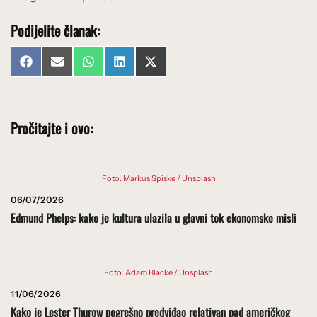
Podijelite članak:
Share
Share
Share
Share
Share
Facebook
Email
WhatsApp
LinkedIn
X
on
on
on
on
on
(Twitter)
Pročitajte i ovo:
Foto: Markus Spiske / Unsplash
06/07/2026
Edmund Phelps: kako je kultura ulazila u glavni tok ekonomske misli
Foto: Adam Blacke / Unsplash
11/06/2026
Kako je Lester Thurow pogrešno predviđao relativan pad američkog