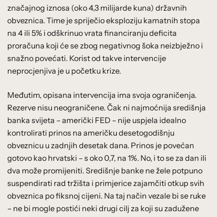
značajnog iznosa (oko 4,3 milijarde kuna) državnih
obveznica. Time je spriječio eksploziju kamatnih stopa
na 4 ili 5% i odškrinuo vrata financiranju deficita
proračuna koji će se zbog negativnog šoka neizbježno i
snažno povećati. Korist od takve intervencije
neprocjenjiva je u početku krize.
Međutim, opisana intervencija ima svoja ograničenja.
Rezerve nisu neograničene. Čak ni najmoćnija središnja
banka svijeta – američki FED – nije uspjela idealno
kontrolirati prinos na američku desetogodišnju
obveznicu u zadnjih desetak dana. Prinos je povećan
gotovo kao hrvatski – s oko 0,7, na 1%. No, i to se za dan ili
dva može promijeniti. Središnje banke ne žele potpuno
suspendirati rad tržišta i primjerice zajamčiti otkup svih
obveznica po fiksnoj cijeni. Na taj način vezale bi se ruke
– ne bi mogle postići neki drugi cilj za koji su zadužene