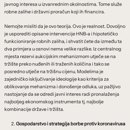
javnog interesa u izvanrednim okolnostima. Tome služe
robne zalihe i državni proračun koji ih financira.
Nemojte misliti da je ovo teorija. Ovo je realnost. Dovoljno
je usporediti opisane intervencije HNB-a i hipotetičko
funkcioniranje robnih zaliha, i shvatit ćete da između ta
dva primjera u osnovi nema velike razlike. Iz centralnog
mjesta rezervi aukcijskim mehanizmom utječe se na
tržište preko nuđenih ili traženih količina i tako se
posredno utječe na tržišnu cijenu. Modelima je
zajedničko isključivanje ideologije kao kriterija za
oblikovanje mehanizma i donošenje odluka, uz pažljivo
nastojanje da se odredi javni interes radi pronalaženja
najboljeg ekonomskog instrumenta tj. najbolje
kombinacije države i tržišta.
Gospodarstvo i strategija borbe protiv koronavirusa