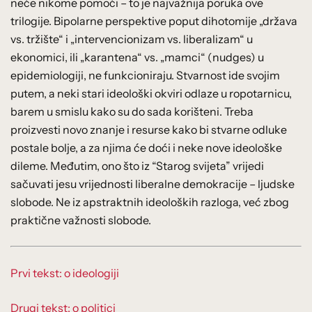
neće nikome pomoći – to je najvažnija poruka ove
trilogije. Bipolarne perspektive poput dihotomije „država
vs. tržište“ i „intervencionizam vs. liberalizam“ u
ekonomici, ili „karantena“ vs. „mamci“ (nudges) u
epidemiologiji, ne funkcioniraju. Stvarnost ide svojim
putem, a neki stari ideološki okviri odlaze u ropotarnicu,
barem u smislu kako su do sada korišteni. Treba
proizvesti novo znanje i resurse kako bi stvarne odluke
postale bolje, a za njima će doći i neke nove ideološke
dileme. Međutim, ono što iz “Starog svijeta” vrijedi
sačuvati jesu vrijednosti liberalne demokracije – ljudske
slobode. Ne iz apstraktnih ideoloških razloga, već zbog
praktične važnosti slobode.
Prvi tekst: o ideologiji
Drugi tekst: o politici