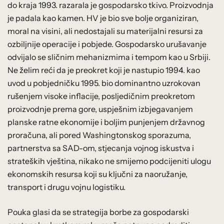
do kraja 1993. razarala je gospodarsko tkivo. Proizvodnja
je padala kao kamen. HV je bio sve bolje organiziran,
moral na visini, ali nedostajali su materijalni resursi za
ozbiljnije operacije i pobjede. Gospodarsko urušavanje
odvijalo se sličnim mehanizmima i tempom kao u Srbiji.
Ne želim reći da je preokret koji je nastupio 1994. kao
uvod u pobjedničku 1995. bio dominantno uzrokovan
rušenjem visoke inflacije, posljedičnim preokretom
proizvodnje prema gore, uspješnim izbjegavanjem
planske ratne ekonomije i boljim punjenjem državnog
proračuna, ali pored Washingtonskog sporazuma,
partnerstva sa SAD-om, stjecanja vojnog iskustva i
strateških vještina, nikako ne smijemo podcijeniti ulogu
ekonomskih resursa koji su ključni za naoružanje,
transport i drugu vojnu logistiku.
Pouka glasi da se strategija borbe za gospodarski