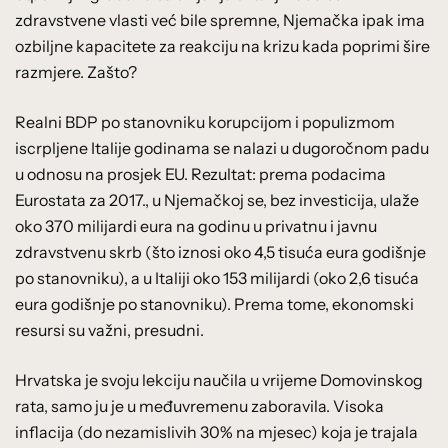
zdravstvene vlasti već bile spremne, Njemačka ipak ima
ozbiljne kapacitete za reakciju na krizu kada poprimi šire
razmjere. Zašto?
Realni BDP po stanovniku korupcijom i populizmom
iscrpljene Italije godinama se nalazi u dugoročnom padu
u odnosu na prosjek EU. Rezultat: prema podacima
Eurostata za 2017., u Njemačkoj se, bez investicija, ulaže
oko 370 milijardi eura na godinu u privatnu i javnu
zdravstvenu skrb (što iznosi oko 4,5 tisuća eura godišnje
po stanovniku), a u Italiji oko 153 milijardi (oko 2,6 tisuća
eura godišnje po stanovniku). Prema tome, ekonomski
resursi su važni, presudni.
Hrvatska je svoju lekciju naučila u vrijeme Domovinskog
rata, samo ju je u međuvremenu zaboravila. Visoka
inflacija (do nezamislivih 30% na mjesec) koja je trajala