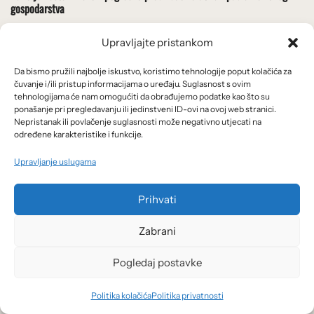
gospodarstva
Upravljajte pristankom
Foto: Kyle Glenn / Unsplash
Da bismo pružili najbolje iskustvo, koristimo tehnologije poput kolačića za
12/05/2026
čuvanje i/ili pristup informacijama o uređaju. Suglasnost s ovim
tehnologijama će nam omogućiti da obrađujemo podatke kao što su
Projekt Atlas Svjetske banke: mjerenje razvoja
ponašanje pri pregledavanju ili jedinstveni ID-ovi na ovoj web stranici.
Nepristanak ili povlačenje suglasnosti može negativno utjecati na
određene karakteristike i funkcije.
Upravljanje uslugama
Prihvati
Newsletter: petkom popodne primite pregled
novih objava u proteklih 7 dana
Zabrani
Pogledaj postavke
Email
*
Politika kolačića
Politika privatnosti