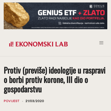
Prijeđi
na
sadržaj
Protiv (previše) ideologije u raspravi
o borbi protiv korone, III dio o
gospodarstvu
POVIJEST
21/03/2020