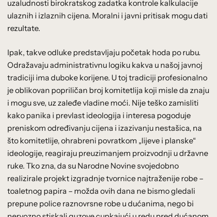
uzaludnosti birokratskog zadatka kontrole kalkulacije
ulaznih i izlaznih cijena. Moralni i javni pritisak mogu dati
rezultate.
Ipak, takve odluke predstavljaju početak hoda po rubu.
Odražavaju administrativnu logiku kakva u našoj javnoj
tradiciji ima duboke korijene. U toj tradiciji profesionalno
je oblikovan popriličan broj komitetlija koji misle da znaju
i mogu sve, uz zaleđe vladine moći. Nije teško zamisliti
kako panika i prevlast ideologija i interesa pogoduje
preniskom određivanju cijena i izazivanju nestašica, na
što komitetlije, ohrabreni povratkom „lijeve i planske“
ideologije, reagiraju preuzimanjem proizvodnji u državne
ruke. Tko zna, da su Narodne Novine svojedobno
realizirale projekt izgradnje tvornice najtraženije robe –
toaletnog papira – možda ovih dana ne bismo gledali
prepune police raznovrsne robe u dućanima, nego bi
nervozno stiskali guzove cupkajući u redu pred dućanom