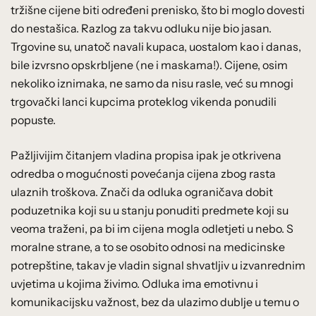
tržišne cijene biti određeni prenisko, što bi moglo dovesti
do nestašica. Razlog za takvu odluku nije bio jasan.
Trgovine su, unatoč navali kupaca, uostalom kao i danas,
bile izvrsno opskrbljene (ne i maskama!). Cijene, osim
nekoliko iznimaka, ne samo da nisu rasle, već su mnogi
trgovački lanci kupcima proteklog vikenda ponudili
popuste.
Pažljivijim čitanjem vladina propisa ipak je otkrivena
odredba o mogućnosti povećanja cijena zbog rasta
ulaznih troškova. Znači da odluka ograničava dobit
poduzetnika koji su u stanju ponuditi predmete koji su
veoma traženi, pa bi im cijena mogla odletjeti u nebo. S
moralne strane, a to se osobito odnosi na medicinske
potrepštine, takav je vladin signal shvatljiv u izvanrednim
uvjetima u kojima živimo. Odluka ima emotivnu i
komunikacijsku važnost, bez da ulazimo dublje u temu o