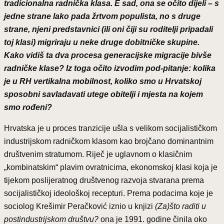
tradicionalna radnička klasa. E sad, ona se očito dijeli – s
jedne strane lako pada žrtvom populista, no s druge
strane, njeni predstavnici (ili oni čiji su roditelji pripadali
toj klasi) migriraju u neke druge dobitničke skupine.
Kako vidiš ta dva procesa generacijske migracije bivše
radničke klase? Iz toga očito izvodim pod-pitanje: kolika
je u RH vertikalna mobilnost, koliko smo u Hrvatskoj
sposobni savladavati utege obitelji i mjesta na kojem
smo rođeni?
Hrvatska je u proces tranzicije ušla s velikom socijalističkom
industrijskom radničkom klasom kao brojčano dominantnim
društvenim stratumom. Riječ je uglavnom o klasičnim
„kombinatskim“ plavim ovratnicima, ekonomskoj klasi koja je
tijekom poslijeratnog društvenog razvoja stvarana prema
socijalističkoj ideološkoj recepturi. Prema podacima koje je
sociolog Krešimir Peračković iznio u knjizi
(Za)što raditi u
postindustrijskom društvu?
ona je 1991. godine činila oko