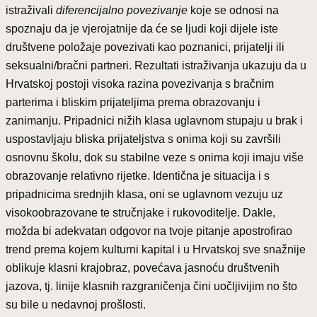
istraživali
diferencijalno povezivanje
koje se odnosi na
spoznaju da je vjerojatnije da će se ljudi koji dijele iste
društvene položaje povezivati kao poznanici, prijatelji ili
seksualni/bračni partneri. Rezultati istraživanja ukazuju da u
Hrvatskoj postoji visoka razina povezivanja s bračnim
parterima i bliskim prijateljima prema obrazovanju i
zanimanju. Pripadnici nižih klasa uglavnom stupaju u brak i
uspostavljaju bliska prijateljstva s onima koji su završili
osnovnu školu, dok su stabilne veze s onima koji imaju više
obrazovanje relativno rijetke. Identična je situacija i s
pripadnicima srednjih klasa, oni se uglavnom vezuju uz
visokoobrazovane te stručnjake i rukovoditelje. Dakle,
možda bi adekvatan odgovor na tvoje pitanje apostrofirao
trend prema kojem kulturni kapital i u Hrvatskoj sve snažnije
oblikuje klasni krajobraz, povećava jasnoću društvenih
jazova, tj. linije klasnih razgraničenja čini uočljivijim no što
su bile u nedavnoj prošlosti.