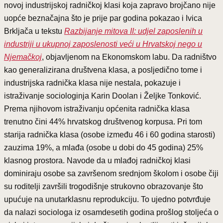
novoj industrijskoj radničkoj klasi koja zapravo brojčano nije
uopće beznačajna što je prije par godina pokazao i Ivica
Brkljača u tekstu
Razbijanje mitova II: udjel zaposlenih u
industriji u ukupnoj zaposlenosti veći u Hrvatskoj nego u
Njemačkoj
, objavljenom na Ekonomskom labu. Da radništvo
kao generalizirana društvena klasa, a posljedično tome i
industrijska radnička klasa nije nestala, pokazuje i
istraživanje sociologinja Karin Doolan i Željke Tonković.
Prema njihovom istraživanju općenita radnička klasa
trenutno čini 44% hrvatskog društvenog korpusa. Pri tom
starija radnička klasa (osobe između 46 i 60 godina starosti)
zauzima 19%, a mlađa (osobe u dobi do 45 godina) 25%
klasnog prostora. Navode da u mlađoj radničkoj klasi
dominiraju osobe sa završenom srednjom školom i osobe čiji
su roditelji završili trogodišnje strukovno obrazovanje što
upućuje na unutarklasnu reprodukciju. To ujedno potvrđuje
da nalazi sociologa iz osamdesetih godina prošlog stoljeća o