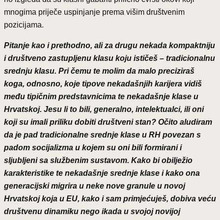
mnogima priječe uspinjanje prema višim društvenim
pozicijama.
Pitanje kao i prethodno, ali za drugu nekada kompaktniju
i društveno zastupljenu klasu koju ističeš – tradicionalnu
srednju klasu. Pri čemu te molim da malo preciziraš
koga, odnosno, koje tipove nekadašnjih karijera vidiš
među tipičnim predstavnicima te nekadašnje klase u
Hrvatskoj. Jesu li to bili, generalno, intelektualci, ili oni
koji su imali priliku dobiti društveni stan? Očito aludiram
da je pad tradicionalne srednje klase u RH povezan s
padom socijalizma u kojem su oni bili formirani i
sljubljeni sa službenim sustavom. Kako bi obilježio
karakteristike te nekadašnje srednje klase i kako ona
generacijski migrira u neke nove granule u novoj
Hrvatskoj koja u EU, kako i sam primjećuješ, dobiva veću
društvenu dinamiku nego ikada u svojoj novijoj