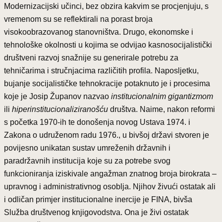
Modernizacijski učinci, bez obzira kakvim se procjenjuju, s
vremenom su se reflektirali na porast broja
visokoobrazovanog stanovništva. Drugo, ekonomske i
tehnološke okolnosti u kojima se odvijao kasnosocijalistički
društveni razvoj snažnije su generirale potrebu za
tehničarima i stručnjacima različitih profila. Naposljetku,
bujanje socijalističke tehnokracije potaknuto je i procesima
koje je Josip Županov nazvao
institucionalnim gigantizmom
ili
hiperinstitucionaliziranošću
društva. Naime, nakon reformi
s početka 1970-ih te donošenja novog Ustava 1974. i
Zakona o udruženom radu 1976., u bivšoj državi stvoren je
povijesno unikatan sustav umreženih državnih i
paradržavnih institucija koje su za potrebe svog
funkcioniranja iziskivale angažman znatnog broja birokrata –
upravnog i administrativnog osoblja. Njihov živući ostatak ali
i odličan primjer institucionalne inercije je FINA, bivša
Služba društvenog knjigovodstva. Ona je živi ostatak