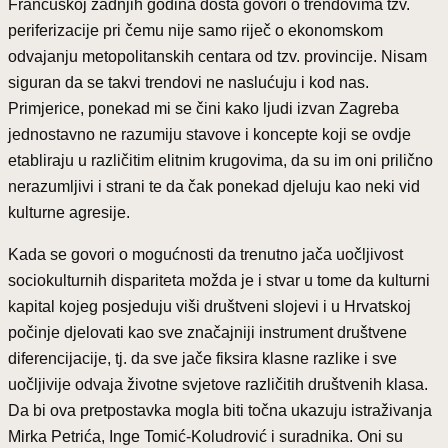
Francuskoj zadnjih godina dosta govori o trendovima tzv.
periferizacije pri čemu nije samo riječ o ekonomskom
odvajanju metopolitanskih centara od tzv. provincije. Nisam
siguran da se takvi trendovi ne naslućuju i kod nas.
Primjerice, ponekad mi se čini kako ljudi izvan Zagreba
jednostavno ne razumiju stavove i koncepte koji se ovdje
etabliraju u različitim elitnim krugovima, da su im oni prilično
nerazumljivi i strani te da čak ponekad djeluju kao neki vid
kulturne agresije.
Kada se govori o mogućnosti da trenutno jača uočljivost
sociokulturnih dispariteta možda je i stvar u tome da kulturni
kapital kojeg posjeduju viši društveni slojevi i u Hrvatskoj
počinje djelovati kao sve značajniji instrument društvene
diferencijacije, tj. da sve jače fiksira klasne razlike i sve
uočljivije odvaja životne svjetove različitih društvenih klasa.
Da bi ova pretpostavka mogla biti točna ukazuju istraživanja
Mirka Petrića, Inge Tomić-Koludrović i suradnika. Oni su