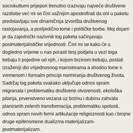
sociokulturni prijepori trenutno izazivaju najveće društvene
razdiobe već mi se čini važnijim apostrofirati da oni u paketu
predstavljaju sve dinamičnija izvorišta društvenog
raslojavanja, a posljedično tome i političke borbe. Moj dojam
je da zajednički nazivnik tog paketa sačinjavaju
postmaterijalističke vrijednosti. Čini mi se kako će u
dogledno vrijeme u nas porasti broj podjela u vezi toga
trebaju li pojedine od njih, i kojom brzinom trebaju, postati
izraženiji dio vrijednosnog mainstreama a shodno tome s
vremenom i formalni principi normiranja društvenog života.
Sadržaj tog paketa svakako uključuje odnos spram
migranata i problematiku društvene otvorenosti, ekološka
pitanja, prvenstveno vezana uz brzinu i dubinu zahvata
planiranih zelenih transformacija, problematiku spolosti,
odnos spram novih formi artikulacije religioznosti kao i brojne
druge epifenomene dualizma materijalizam-
postmaterijalizam.