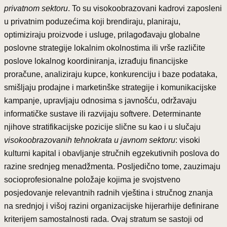
privatnom sektoru
. To su visokoobrazovani kadrovi zaposleni
u privatnim poduzećima koji brendiraju, planiraju,
optimiziraju proizvode i usluge, prilagođavaju globalne
poslovne strategije lokalnim okolnostima ili vrše različite
poslove lokalnog koordiniranja, izrađuju financijske
proračune, analiziraju kupce, konkurenciju i baze podataka,
smišljaju prodajne i marketinške strategije i komunikacijske
kampanje, upravljaju odnosima s javnošću, održavaju
informatičke sustave ili razvijaju softvere. Determinante
njihove stratifikacijske pozicije slične su kao i u slučaju
visokoobrazovanih
tehnokrata
u
javnom sektoru
: visoki
kulturni kapital i obavljanje stručnih egzekutivnih poslova do
razine srednjeg menadžmenta. Posljedično tome, zauzimaju
socioprofesionalne položaje kojima je svojstveno
posjedovanje relevantnih radnih vještina i stručnog znanja
na srednjoj i višoj razini organizacijske hijerarhije definirane
kriterijem samostalnosti rada. Ovaj stratum se sastoji od