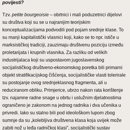
povijesti?
Tzv.
petite bourgeoisie –
obrtnici i mali poduzetnici dijelovi
su društva koji su se u najranijim teorijskim
konceptualizacijama podvodili pod pojam srednje klase. To
su manji kapitalistički vlasnici koji, kako se to npr. ističe u
marksističkoj tradiciji, zauzimaju društvenu poziciju između
proletarijata i krupnih vlasnika. Za razliku od velikih
industrijalaca koji su uspostavom jugoslavenskog
socijalističkog društveno-ekonomskog poretka bili primarni
objekt stratifikacijskog čišćenja, socijalističke vlasti tolerirale
su postojanje ovog srednjeklasnog fragmenta, ali u
reduciranom obliku. Primjerice, ubrzo nakon rata korištenje
tzv. najamne radne snage u obrtu i uslužnim djelatnostima
ograničeno je zakonom na jednog radnika i dva učenika u
privredi. Iako su stalno bili pod ideološkom lupom zbog
sumnje da su „kolebljiva društvena klasa koja uvijek može
zabiti nož u leđa radničkoj klasi”, socijalistički sustav