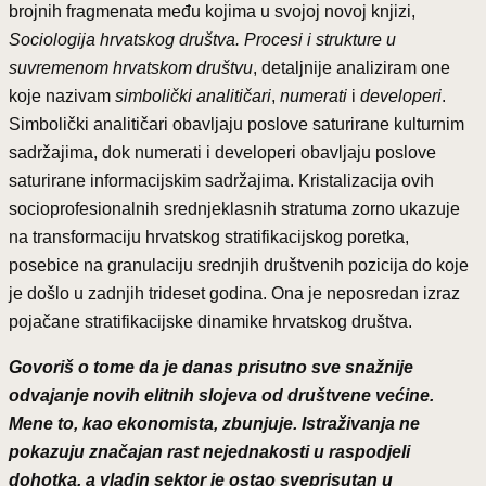
brojnih fragmenata među kojima u svojoj novoj knjizi,
Sociologija hrvatskog društva. Procesi i strukture u
suvremenom hrvatskom društvu
, detaljnije analiziram one
koje nazivam
simbolički analitičari
,
numerati
i
developeri
.
Simbolički analitičari obavljaju poslove saturirane kulturnim
sadržajima, dok numerati i developeri obavljaju poslove
saturirane informacijskim sadržajima. Kristalizacija ovih
socioprofesionalnih srednjeklasnih stratuma zorno ukazuje
na transformaciju hrvatskog stratifikacijskog poretka,
posebice na granulaciju srednjih društvenih pozicija do koje
je došlo u zadnjih trideset godina. Ona je neposredan izraz
pojačane stratifikacijske dinamike hrvatskog društva.
Govoriš o tome da je danas prisutno sve snažnije
odvajanje novih elitnih slojeva od društvene većine.
Mene to, kao ekonomista, zbunjuje. Istraživanja ne
pokazuju značajan rast nejednakosti u raspodjeli
dohotka, a vladin sektor je ostao sveprisutan u