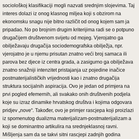
sociološkoj klasifikaciji mogli nazvati srednjim slojevima. Taj
interes dolazi iz onog klasnog miljea koji s obzirom na
ekonomsku snagu nije bitno različit od onog kojem sam ja
pripadao. No po brojnim drugim kriterijima radi se o potpuno
drugačijem društvenom svijetu od mojeg. Vjerojatno ga
obilježavaju drugačija sociodemografska obilježja, npr.
vjerojatno je u njemu prisutan znatno veći broj samaca ili
parova bez djece iz centra grada, a zasigurno ga obilježava
znatno snažniji intenzitet pristajanja uz pojedine inačice
postmaterijalističkih vrijednosti kao i znatno drugačija
struktura socijalnih aspiracija. Ovo je jedan od primjera na
prvi pogled efemernih, ali svakako onih društvenih podjela
koje su izraz dinamike hrvatskog društva i kojima odgovara
pridjev „nove“. Također, ovo je primjer rascjepa koji proizlazi
iz spomenutog dualizma materijalizam-postmaterijalizam a
koji se dominantno artikulira na srednjeklasnoj ravni.
Mišljenja sam da se takvi sitni rascjepi zadnjih godina