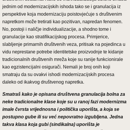
jednim od modernizacijskih ishoda tako se i granulacija iz
perspektive koja modernizaciju poistovjećuje s društvenim
napretkom može tretirati kao pozitivan, napredan fenomen.
No, postoji i naličje individualizacije, a shodno tome i
granulacije kao stratifikacijskog procesa. Primjerice,
slabljenje primarnih društvenih veza, pritisak na pojedinca u
vidu neprestane potrebe identitetske proizvodnje te kidanje
tradicionalnih društvenih mreža koje su ranije funkcionirale
kao egzistencijalni osigurači. Nemali je broj onih koji
smatraju da su ovakvi ishodi modernizacijskih procesa
daleko od ikakvog društvenog napretka.
Smatraš kako je opisana društvena granulacija bolna za
neke tradicionalne klase koje su u ranoj fazi modernizma
imale čvrsta vrijednosna i politička uporišta, a koja se
postupno gube ili su već nepovratno izgubljena. Jedna
takva klasa koja gubi (sindikalna) uporišta je