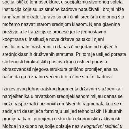
socijalističke tehnostrukture, u socijalizmu stvorenog spleta
institucija koje su uz stručne kadrove napučivali i brojni niže
rangirani birokrati. Upravo su oni činili središnji dio onog što
možemo nazvati starom srednjom klasom. Njena glavnina
preživjela je tranzicijske procese jer je jednostavno
kooptirana u institucije nove države pa tako i njeni
institucionalni nasljednici i danas čine jedan od najvećih
srednjoklasnih društvenih stratuma. Pri tom je uslijed porasta
složenosti birokratskih poslova kao i uslijed porasta
obrazovanosti njegova struktura prilično promijenjena na
način da ga u znatno većem broju čine stručni kadrovi.
Izuzev ovog tehnokratskog fragmenta državnih službenika i
namještenika u hrvatskom srednjeklasnom miljeu danas se
može raspoznati i niz novih društvenih fragmenata koji se u
zadnja tri desetljeća formiraju uslijed tehnoloških i kulturnih
promjena kao i promjena u strukturi ekonomskih aktivnosti.
Možda ih skupno najbolje opisuje naziv
kognitivni radnici u