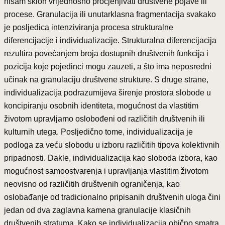
nisam sklon vrijednosno procjenjivati društvene pojave ili
procese. Granulacija ili unutarklasna fragmentacija svakako
je posljedica intenziviranja procesa strukturalne
diferencijacije i individualizacije. Strukturalna diferencijacija
rezultira povećanjem broja dostupnih društvenih funkcija i
pozicija koje pojedinci mogu zauzeti, a što ima neposredni
učinak na granulaciju društvene strukture. S druge strane,
individualizacija podrazumijeva širenje prostora slobode u
koncipiranju osobnih identiteta, mogućnost da vlastitim
životom upravljamo oslobođeni od različitih društvenih ili
kulturnih utega. Posljedično tome, individualizacija je
podloga za veću slobodu u izboru različitih tipova kolektivnih
pripadnosti. Dakle, individualizacija kao sloboda izbora, kao
mogućnost samoostvarenja i upravljanja vlastitim životom
neovisno od različitih društvenih ograničenja, kao
oslobađanje od tradicionalno pripisanih društvenih uloga čini
jedan od dva zaglavna kamena granulacije klasičnih
društvenih stratuma. Kako se individualizacija obično smatra