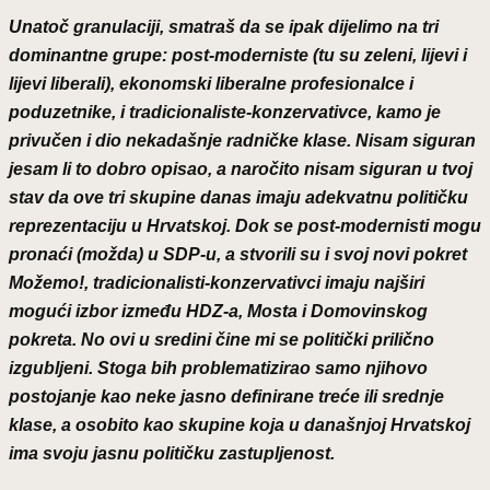
Unatoč granulaciji, smatraš da se ipak dijelimo na tri
dominantne grupe: post-moderniste (tu su zeleni, lijevi i
lijevi liberali), ekonomski liberalne profesionalce i
poduzetnike, i tradicionaliste-konzervativce, kamo je
privučen i dio nekadašnje radničke klase. Nisam siguran
jesam li to dobro opisao, a naročito nisam siguran u tvoj
stav da ove tri skupine danas imaju adekvatnu političku
reprezentaciju u Hrvatskoj. Dok se post-modernisti mogu
pronaći (možda) u SDP-u, a stvorili su i svoj novi pokret
Možemo!, tradicionalisti-konzervativci imaju najširi
mogući izbor između HDZ-a, Mosta i Domovinskog
pokreta. No ovi u sredini čine mi se politički prilično
izgubljeni. Stoga bih problematizirao samo njihovo
postojanje kao neke jasno definirane treće ili srednje
klase, a osobito kao skupine koja u današnjoj Hrvatskoj
ima svoju jasnu političku zastupljenost.