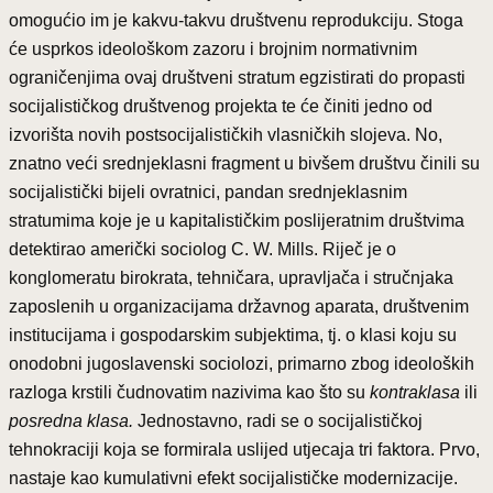
omogućio im je kakvu-takvu društvenu reprodukciju. Stoga
će usprkos ideološkom zazoru i brojnim normativnim
ograničenjima ovaj društveni stratum egzistirati do propasti
socijalističkog društvenog projekta te će činiti jedno od
izvorišta novih postsocijalističkih vlasničkih slojeva. No,
znatno veći srednjeklasni fragment u bivšem društvu činili su
socijalistički bijeli ovratnici, pandan srednjeklasnim
stratumima koje je u kapitalističkim poslijeratnim društvima
detektirao američki sociolog C. W. Mills. Riječ je o
konglomeratu birokrata, tehničara, upravljača i stručnjaka
zaposlenih u organizacijama državnog aparata, društvenim
institucijama i gospodarskim subjektima, tj. o klasi koju su
onodobni jugoslavenski sociolozi, primarno zbog ideoloških
razloga krstili čudnovatim nazivima kao što su
kontraklasa
ili
posredna klasa.
Jednostavno, radi se o socijalističkoj
tehnokraciji koja se formirala uslijed utjecaja tri faktora. Prvo,
nastaje kao kumulativni efekt socijalističke modernizacije.