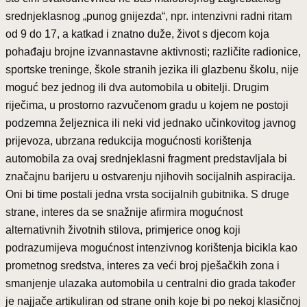
srednjeklasnog „punog gnijezda“, npr. intenzivni radni ritam
od 9 do 17, a katkad i znatno duže, život s djecom koja
pohađaju brojne izvannastavne aktivnosti; različite radionice,
sportske treninge, škole stranih jezika ili glazbenu školu, nije
moguć bez jednog ili dva automobila u obitelji. Drugim
riječima, u prostorno razvučenom gradu u kojem ne postoji
podzemna željeznica ili neki vid jednako učinkovitog javnog
prijevoza, ubrzana redukcija mogućnosti korištenja
automobila za ovaj srednjeklasni fragment predstavljala bi
značajnu barijeru u ostvarenju njihovih socijalnih aspiracija.
Oni bi time postali jedna vrsta socijalnih gubitnika. S druge
strane, interes da se snažnije afirmira mogućnost
alternativnih životnih stilova, primjerice onog koji
podrazumijeva mogućnost intenzivnog korištenja bicikla kao
prometnog sredstva, interes za veći broj pješačkih zona i
smanjenje ulazaka automobila u centralni dio grada također
je najjače artikuliran od strane onih koje bi po nekoj klasičnoj