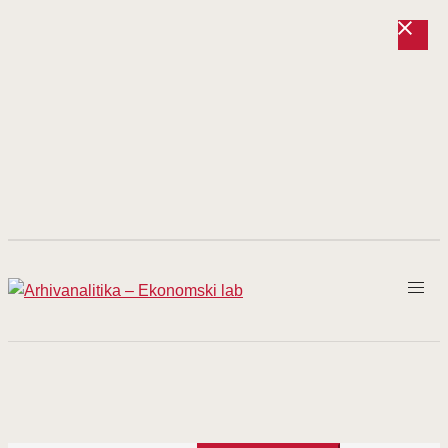
Prijeđi
na
sadržaj