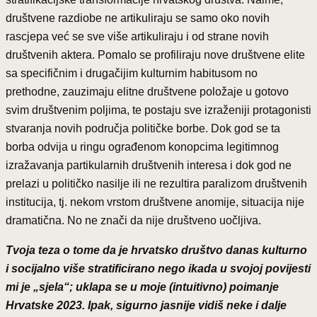
društvene razdiobe ne artikuliraju se samo oko novih
rascjepa već se sve više artikuliraju i od strane novih
društvenih aktera. Pomalo se profiliraju nove društvene elite
sa specifičnim i drugačijim kulturnim habitusom no
prethodne, zauzimaju elitne društvene položaje u gotovo
svim društvenim poljima, te postaju sve izraženiji protagonisti
stvaranja novih područja političke borbe. Dok god se ta
borba odvija u ringu ograđenom konopcima legitimnog
izražavanja partikularnih društvenih interesa i dok god ne
prelazi u političko nasilje ili ne rezultira paralizom društvenih
institucija, tj. nekom vrstom društvene anomije, situacija nije
dramatična. No ne znači da nije društveno uočljiva.
Tvoja teza o tome da je hrvatsko društvo danas kulturno
i socijalno više stratificirano nego ikada u svojoj povijesti
mi je „sjela“; uklapa se u moje (intuitivno) poimanje
Hrvatske 2023. Ipak, sigurno jasnije vidiš neke i dalje