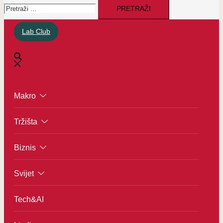
Pretraži:
Lab Club
Makro
Tržišta
Biznis
Svijet
Tech&AI