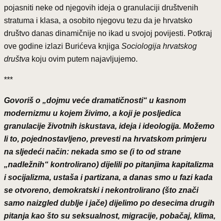
pojasniti neke od njegovih ideja o granulaciji društvenih
stratuma i klasa, a osobito njegovu tezu da je hrvatsko
društvo danas dinamičnije no ikad u svojoj povijesti. Potkraj
ove godine izlazi Burićeva knjiga
Sociologija hrvatskog
društva
koju ovim putem najavljujemo.
***
Govoriš o „dojmu veće dramatičnosti“ u kasnom
modernizmu u kojem živimo, a koji je posljedica
granulacije životnih iskustava, ideja i ideologija. Možemo
li to, pojednostavljeno, prevesti na hrvatskom primjeru
na sljedeći način: nekada smo se (i to od strane
„nadležnih“ kontrolirano) dijelili po pitanjima kapitalizma
i socijalizma, ustaša i partizana, a danas smo u fazi kada
se otvoreno, demokratski i nekontrolirano (što znači
samo naizgled dublje i jače) dijelimo po desecima drugih
pitanja kao što su seksualnost, migracije, pobačaj, klima,