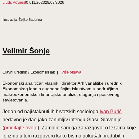
Ljudi
,
Povijest
07/11/2023
28/03/2026
Ilustracija: Željko Badurina
Velimir Šonje
Glavni urednik
/
Ekonomski lab
|
Više objava
Ekonomski analitičar, vlasnik i direktor Arhivanalitike i urednik
Ekonomskog laba s dugogodišnjim iskustvom u područjima
makroekonomske i financijske analize, ulaganja i poslovnog
savjetovanja.
Jedan od najistaknutijih hrvatskih sociologa
Ivan Burić
nedavno je dao jako zanimljiv intervju Glasu Slavonije
(
pročitajte ovdje
). Zamolio sam ga za razgovor o tezama koje
je iznio u tom razgovoru kako bismo pokušali produbiti i