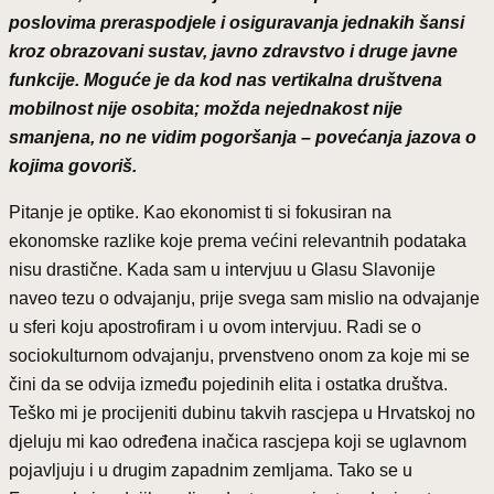
poslovima preraspodjele i osiguravanja jednakih šansi
kroz obrazovani sustav, javno zdravstvo i druge javne
funkcije. Moguće je da kod nas vertikalna društvena
mobilnost nije osobita; možda nejednakost nije
smanjena, no ne vidim pogoršanja – povećanja jazova o
kojima govoriš.
Pitanje je optike. Kao ekonomist ti si fokusiran na
ekonomske razlike koje prema većini relevantnih podataka
nisu drastične. Kada sam u intervjuu u Glasu Slavonije
naveo tezu o odvajanju, prije svega sam mislio na odvajanje
u sferi koju apostrofiram i u ovom intervjuu. Radi se o
sociokulturnom odvajanju, prvenstveno onom za koje mi se
čini da se odvija između pojedinih elita i ostatka društva.
Teško mi je procijeniti dubinu takvih rascjepa u Hrvatskoj no
djeluju mi kao određena inačica rascjepa koji se uglavnom
pojavljuju i u drugim zapadnim zemljama. Tako se u