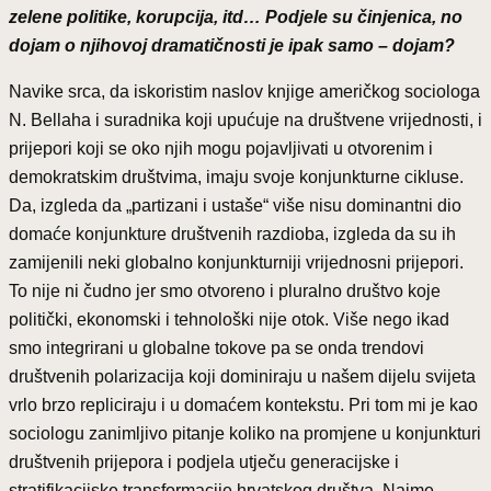
zelene politike, korupcija, itd… Podjele su činjenica, no
dojam o njihovoj dramatičnosti je ipak samo – dojam?
Navike srca, da iskoristim naslov knjige američkog sociologa
N. Bellaha i suradnika koji upućuje na društvene vrijednosti, i
prijepori koji se oko njih mogu pojavljivati u otvorenim i
demokratskim društvima, imaju svoje konjunkturne cikluse.
Da, izgleda da „partizani i ustaše“ više nisu dominantni dio
domaće konjunkture društvenih razdioba, izgleda da su ih
zamijenili neki globalno konjunkturniji vrijednosni prijepori.
To nije ni čudno jer smo otvoreno i pluralno društvo koje
politički, ekonomski i tehnološki nije otok. Više nego ikad
smo integrirani u globalne tokove pa se onda trendovi
društvenih polarizacija koji dominiraju u našem dijelu svijeta
vrlo brzo repliciraju i u domaćem kontekstu. Pri tom mi je kao
sociologu zanimljivo pitanje koliko na promjene u konjunkturi
društvenih prijepora i podjela utječu generacijske i
stratifikacijske transformacije hrvatskog društva. Naime,