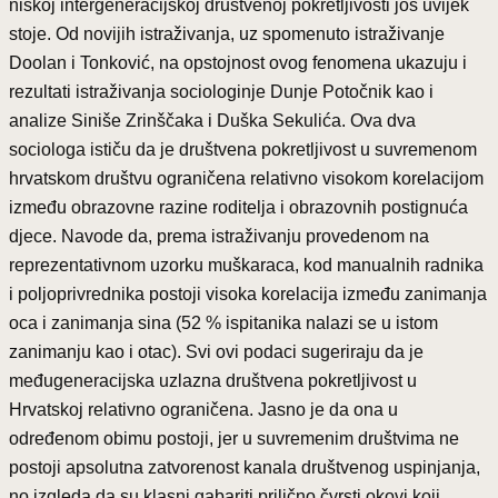
niskoj intergeneracijskoj društvenoj pokretljivosti još uvijek
stoje. Od novijih istraživanja, uz spomenuto istraživanje
Doolan i Tonković, na opstojnost ovog fenomena ukazuju i
rezultati istraživanja sociologinje Dunje Potočnik kao i
analize Siniše Zrinščaka i Duška Sekulića. Ova dva
sociologa ističu da je društvena pokretljivost u suvremenom
hrvatskom društvu ograničena relativno visokom korelacijom
između obrazovne razine roditelja i obrazovnih postignuća
djece. Navode da, prema istraživanju provedenom na
reprezentativnom uzorku muškaraca, kod manualnih radnika
i poljoprivrednika postoji visoka korelacija između zanimanja
oca i zanimanja sina (52 % ispitanika nalazi se u istom
zanimanju kao i otac). Svi ovi podaci sugeriraju da je
međugeneracijska uzlazna društvena pokretljivost u
Hrvatskoj relativno ograničena. Jasno je da ona u
određenom obimu postoji, jer u suvremenim društvima ne
postoji apsolutna zatvorenost kanala društvenog uspinjanja,
no izgleda da su klasni gabariti prilično čvrsti okovi koji