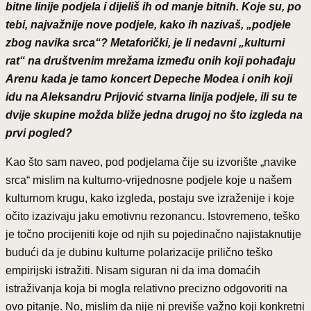
bitne linije podjela i dijeliš ih od manje bitnih. Koje su, po
tebi, najvažnije nove podjele, kako ih nazivaš, „podjele
zbog navika srca“? Metaforički, je li nedavni „kulturni
rat“ na društvenim mrežama između onih koji pohađaju
Arenu kada je tamo koncert Depeche Modea i onih koji
idu na Aleksandru Prijović stvarna linija podjele, ili su te
dvije skupine možda bliže jedna drugoj no što izgleda na
prvi pogled?
Kao što sam naveo, pod podjelama čije su izvorište „navike
srca“ mislim na kulturno-vrijednosne podjele koje u našem
kulturnom krugu, kako izgleda, postaju sve izraženije i koje
očito izazivaju jaku emotivnu rezonancu. Istovremeno, teško
je točno procijeniti koje od njih su pojedinačno najistaknutije
budući da je dubinu kulturne polarizacije prilično teško
empirijski istražiti. Nisam siguran ni da ima domaćih
istraživanja koja bi mogla relativno precizno odgovoriti na
ovo pitanje. No, mislim da nije ni previše važno koji konkretni