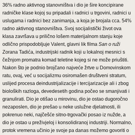
36% radno aktivnog stanovništva i dio je šire koncipirane
radničke klase kojoj su pripadali i radnici u trgovini, radnici u
uslugama i radnici bez zanimanja, a koja je brojala cca. 54%
radno aktivnog stanovništva. Svoj socijalistički život ova
klasa završava u prilično lošem materijalnom stanju koje
odlično prispodobljuje Valent, glavni lik filma
San o ruži
Zorana Tadića, industrijski radnik koji u lokalnoj mesnici s
čežnjom promatra komad teletine kojeg si ne može priuštiti.
Nakon što je podnio brojčano najveće žrtve u Domovinskom
ratu, ovaj, već u socijalizmu osiromašen društveni stratum,
uslijed procesa deindustrijalizacije i tercijarizacije ali i zbog
bioloških razloga, devedesetih godina počeo se smanjivati i
granulirati. Dio je otišao u mirovinu, dio je ostao dugoročno
nezaposlen, dio je prešao u neke uslužne djelatnosti, ili
pokrenuo neki, najčešće sitno-trgovački posao iz nužde, a
dio je ostao u preživjeloj i konsolidiranoj industriji. Normalno,
protok vremena učinio je svoje pa danas možemo govoriti o