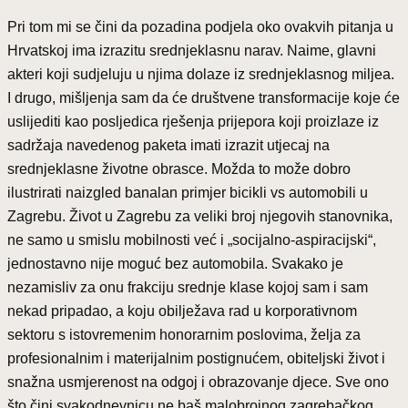
Pri tom mi se čini da pozadina podjela oko ovakvih pitanja u
Hrvatskoj ima izrazitu srednjeklasnu narav. Naime, glavni
akteri koji sudjeluju u njima dolaze iz srednjeklasnog miljea.
I drugo, mišljenja sam da će društvene transformacije koje će
uslijediti kao posljedica rješenja prijepora koji proizlaze iz
sadržaja navedenog paketa imati izrazit utjecaj na
srednjeklasne životne obrasce. Možda to može dobro
ilustrirati naizgled banalan primjer bicikli vs automobili u
Zagrebu. Život u Zagrebu za veliki broj njegovih stanovnika,
ne samo u smislu mobilnosti već i „socijalno-aspiracijski“,
jednostavno nije moguć bez automobila. Svakako je
nezamisliv za onu frakciju srednje klase kojoj sam i sam
nekad pripadao, a koju obilježava rad u korporativnom
sektoru s istovremenim honorarnim poslovima, želja za
profesionalnim i materijalnim postignućem, obiteljski život i
snažna usmjerenost na odgoj i obrazovanje djece. Sve ono
što čini svakodnevnicu ne baš malobrojnog zagrebačkog