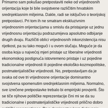
Primarno sam pokušao pretpostaviti neke od vrijednosnih
orijentacija koje bi bile svojstvene različitim hrvatskim
srednjeklasnim miljeima. Dakle, radi se isključivo o teorijskoj
pretpostavci. Pri tom ih ne smatram ekskluzivnim
vrijednosnim orijentacijama u smislu da pristajanje uz jednu
vrijednosnu orijentaciju podrazumijeva apsolutno odbijanje
drugih dvaju. Različiti oblici vrijednosnih inkonzistencija nisu
rijetkost, pa su tako mogući i u ovom slučaju. Moguće je da
osoba koja u najvećoj mjeri pristaje uz liberalne vrijednosti
ekonomskog postignuća istovremeno pristaje i uz pojedine
tradicionalne vrijednosti ili pojedine ekološko-kozmopolitske,
postmaterijalističke vrijednosti. No, pretpostavljam da je
svaka od ove tri vrijednosne orijentacije dominantno
svojstvena spomenutim srednjeklasnim miljeima. Normalno,
sve izrečene pretpostavke trebalo bi empirijski provjeriti. Što
se tiče njihove političke reprezentacije čini mi se da su
tradicionalne i postmaterijalističke vrijednosti prilično dobro