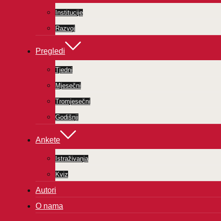
Institucije
Razvoj
Pregledi
Tjedni
Mjesečni
Tromjesečni
Godišnji
Ankete
Istraživanja
Kviz
Autori
O nama