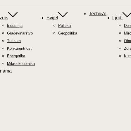
Tech&AI
znis
Svijet
Ljudi
Industrija
Politika
Demo
Građevinarstvo
Geopolitika
Mir
Turizam
Obr
Konkurentnost
Zdra
Energetika
Kult
Mikroekonomika
 nama