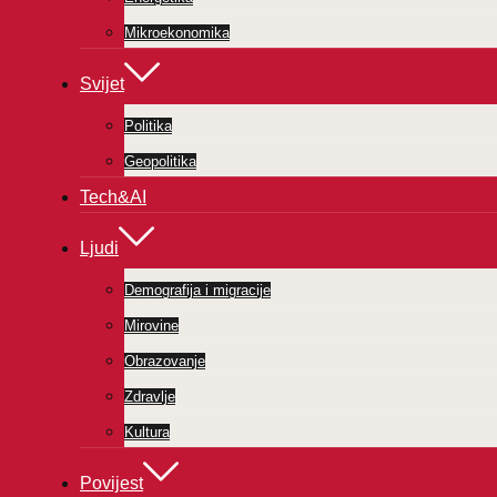
Mikroekonomika
Svijet
Politika
Geopolitika
Tech&AI
Ljudi
Demografija i migracije
Mirovine
Obrazovanje
Zdravlje
Kultura
Povijest