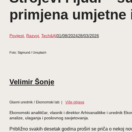
primjena umjetne in
Povijest
,
Razvoj
,
Tech&AI
01/08/2024
28/03/2026
Foto: Sigmund / Unsplash
Velimir Šonje
Glavni urednik
/
Ekonomski lab
|
Više objava
Ekonomski analitičar, vlasnik i direktor Arhivanalitike i uredni
analize, ulaganja i poslovnog savjetovanja.
Približno svakih desetak godina proširi se priča o nekoj novo