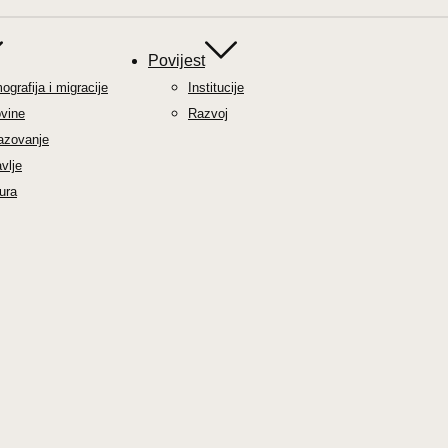
Povijest
grafija i migracije
Institucije
ovine
Razvoj
azovanje
vlje
ura