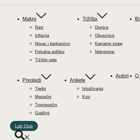
Makro
Tržišta
Bi
Rast
Dionice
Inflacija
Obveznice
Novac i bankarstvo
Kamatne stope
Fiskalna politika
Nekretnine
Tržište rada
Autori
O
Pregledi
Ankete
Tjedni
Istraživanja
Mjesečni
Kviz
Tromjesečni
Godišnji
Lab Club