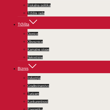
Fiskalna politika
Tržište rada
Tržišta
Dionice
Obveznice
Kamatne stope
Nekretnine
Biznis
Industrija
Građevinarstvo
Turizam
Konkurentnost
Energetika