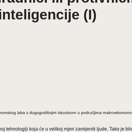
teligencije (I)
k Ekonomskog laba s dugogodišnjim iskustvom u područjima makroekonomsk
j tehnologiji koja će u velikoj mjeri zamijeniti ljude. Tako je bi