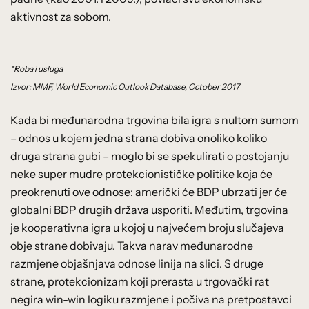
aktivnost za sobom.
*Roba i usluga
Izvor: MMF, World Economic Outlook Database, October 2017
Kada bi međunarodna trgovina bila igra s nultom sumom
– odnos u kojem jedna strana dobiva onoliko koliko
druga strana gubi – moglo bi se spekulirati o postojanju
neke super mudre protekcionističke politike koja će
preokrenuti ove odnose: američki će BDP ubrzati jer će
globalni BDP drugih država usporiti. Međutim, trgovina
je kooperativna igra u kojoj u najvećem broju slučajeva
obje strane dobivaju. Takva narav međunarodne
razmjene objašnjava odnose linija na slici. S druge
strane, protekcionizam koji prerasta u trgovački rat
negira win-win logiku razmjene i počiva na pretpostavci