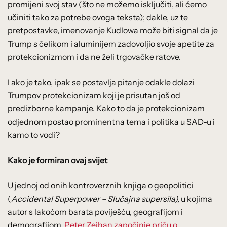
promijeni svoj stav (što ne možemo isključiti, ali ćemo
učiniti tako za potrebe ovoga teksta); dakle, uz te
pretpostavke, imenovanje Kudlowa može biti signal da je
Trump s čelikom i aluminijem zadovoljio svoje apetite za
protekcionizmom i da ne želi trgovačke ratove.
I ako je tako, ipak se postavlja pitanje odakle dolazi
Trumpov protekcionizam koji je prisutan još od
predizborne kampanje. Kako to da je protekcionizam
odjednom postao prominentna tema i politika u SAD-u i
kamo to vodi?
Kako je formiran ovaj svijet
U jednoj od onih kontroverznih knjiga o geopolitici
(
Accidental Superpower – Slučajna supersila),
u kojima
autor s lakoćom barata poviješću, geografijom i
demografijom,
Peter Zeihan započinje priču o