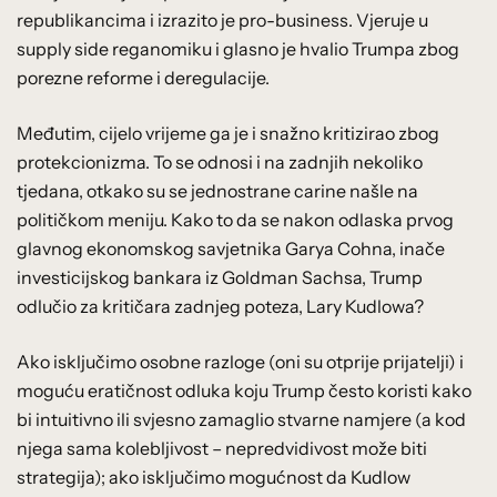
republikancima i izrazito je pro-business. Vjeruje u
supply side reganomiku i glasno je hvalio Trumpa zbog
porezne reforme i deregulacije.
Međutim, cijelo vrijeme ga je i snažno kritizirao zbog
protekcionizma. To se odnosi i na zadnjih nekoliko
tjedana, otkako su se jednostrane carine našle na
političkom meniju. Kako to da se nakon odlaska prvog
glavnog ekonomskog savjetnika Garya Cohna, inače
investicijskog bankara iz Goldman Sachsa, Trump
odlučio za kritičara zadnjeg poteza, Lary Kudlowa?
Ako isključimo osobne razloge (oni su otprije prijatelji) i
moguću eratičnost odluka koju Trump često koristi kako
bi intuitivno ili svjesno zamaglio stvarne namjere (a kod
njega sama kolebljivost – nepredvidivost može biti
strategija); ako isključimo mogućnost da Kudlow