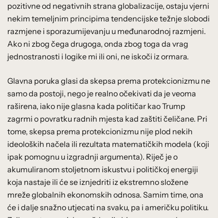
pozitivne od negativnih strana globalizacije, ostaju vjerni
nekim temeljnim principima tendencijske težnje slobodi
razmjene i sporazumijevanju u međunarodnoj razmjeni.
Ako ni zbog čega drugoga, onda zbog toga da vrag
jednostranosti i logike mi ili oni, ne iskoči iz ormara.
Glavna poruka glasi da skepsa prema protekcionizmu ne
samo da postoji, nego je realno očekivati da je veoma
raširena, iako nije glasna kada političar kao Trump
zagrmi o povratku radnih mjesta kad zaštiti čeličane. Pri
tome, skepsa prema protekcionizmu nije plod nekih
ideoloških načela ili rezultata matematičkih modela (koji
ipak pomognu u izgradnji argumenta). Riječ je o
akumuliranom stoljetnom iskustvu i političkoj energiji
koja nastaje ili će se iznjedriti iz ekstremno složene
mreže globalnih ekonomskih odnosa. Samim time, ona
će i dalje snažno utjecati na svaku, pa i američku politiku.