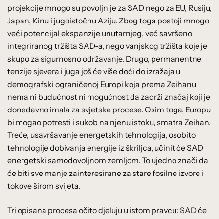
projekcije mnogo su povoljnije za SAD nego za EU, Rusiju,
Japan, Kinu i jugoistočnu Aziju. Zbog toga postoji mnogo
veći potencijal ekspanzije unutarnjeg, već savršeno
integriranog tržišta SAD-a, nego vanjskog tržišta koje je
skupo za sigurnosno održavanje. Drugo, permanentne
tenzije sjevera i juga još će više doći do izražaja u
demografski ograničenoj Europi koja prema Zeihanu
nema ni budućnost ni mogućnost da zadrži značaj koji je
donedavno imala za svjetske procese. Osim toga, Europu
bi mogao potresti i sukob na njenu istoku, smatra Zeihan.
Treće, usavršavanje energetskih tehnologija, osobito
tehnologije dobivanja energije iz škriljca, učinit će SAD
energetski samodovoljnom zemljom. To ujedno znači da
će biti sve manje zainteresirane za stare fosilne izvore i
tokove širom svijeta.
Tri opisana procesa očito djeluju u istom pravcu: SAD će