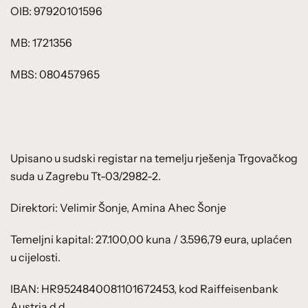
OIB: 97920101596
MB: 1721356
MBS: 080457965
Upisano u sudski registar na temelju rješenja Trgovačkog
suda u Zagrebu Tt-03/2982-2.
Direktori: Velimir Šonje, Amina Ahec Šonje
Temeljni kapital: 27.100,00 kuna / 3.596,79 eura, uplaćen
u cijelosti.
IBAN: HR9524840081101672453, kod Raiffeisenbank
Austria d.d.