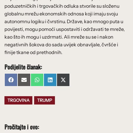
poduzetničkih i trgovačkih odluka stvorile su složenu
globalnu mrežu ekonomskih odnosa koji imaju svoju
autonomnu logiku i čvrstinu. Države, kao mnogo puta u
povijesti, mogu pomoći uspostaviti i održavati te mreže,
kao što ih mogu i uzdrmati. Ali mreže su se i nakon
negativnih šokova do sada uvijek obnavljale, čvršće i
finije tkane od prethodnih.
Podijelite članak:
Share
Share
Share
Share
Share
Facebook
Email
WhatsApp
LinkedIn
X
on
on
on
on
on
(Twitter)
TRGOVINA
TRUMP
Pročitajte i ovo: