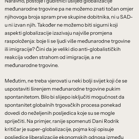
Naravno, postoje i gubitnici uslijed globalizacije
međunarodne trgovine pa ne možemo znati točan omjer
njihovoga broja spram prve skupine dobitnika, ni u SAD-
u ni izvan njih. Također ne možemo biti sigurni koji
aspekti globalizacije izazivaju najviše promjena
raspoloženja: boje li se ljudi više međunarodne trgovine
ili imigracije? Čini da je veliki dio anti-globalističkih
reakcija vođen strahom od imigracije, a ne
međunarodne trgovine.
Međutim, ne treba vjerovati u neki bolji svijet koji će se
uspostaviti širenjem međunarodne trgovine pukim
spontanitetom. Bilo bi slijepo isključiti mogućnost da
spontanitet globalnih trgovačkih procesa ponekad
dovedi do neželjenih posljedica koje su se mogle
spriječiti. Na primjer, ranije spomenuti Dani Rodrik
kritičar je super-globalizacije, pojma koji opisuje
posljedice liberalizacije ekonomskih odnosa između