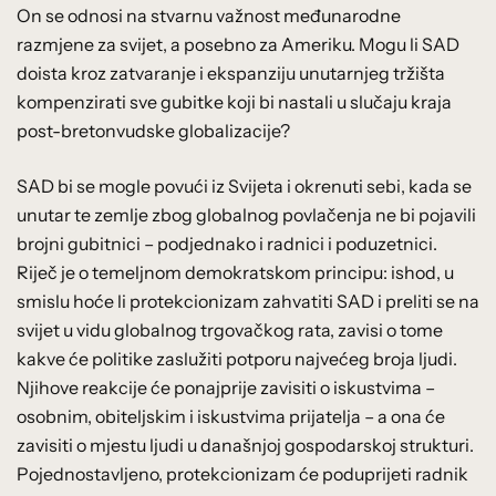
On se odnosi na stvarnu važnost međunarodne
razmjene za svijet, a posebno za Ameriku. Mogu li SAD
doista kroz zatvaranje i ekspanziju unutarnjeg tržišta
kompenzirati sve gubitke koji bi nastali u slučaju kraja
post-bretonvudske globalizacije?
SAD bi se mogle povući iz Svijeta i okrenuti sebi, kada se
unutar te zemlje zbog globalnog povlačenja ne bi pojavili
brojni gubitnici – podjednako i radnici i poduzetnici.
Riječ je o temeljnom demokratskom principu: ishod, u
smislu hoće li protekcionizam zahvatiti SAD i preliti se na
svijet u vidu globalnog trgovačkog rata, zavisi o tome
kakve će politike zaslužiti potporu najvećeg broja ljudi.
Njihove reakcije će ponajprije zavisiti o iskustvima –
osobnim, obiteljskim i iskustvima prijatelja – a ona će
zavisiti o mjestu ljudi u današnjoj gospodarskoj strukturi.
Pojednostavljeno, protekcionizam će poduprijeti radnik