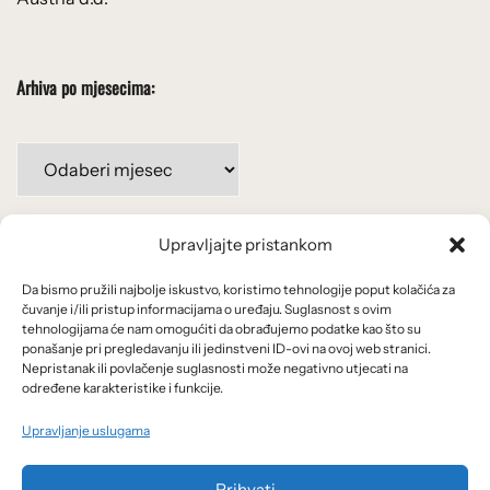
Arhiva po mjesecima:
Arhiva
po
mjesecima:
Upravljajte pristankom
Važne poveznice
Da bismo pružili najbolje iskustvo, koristimo tehnologije poput kolačića za
Uvjeti korištenja
čuvanje i/ili pristup informacijama o uređaju. Suglasnost s ovim
tehnologijama će nam omogućiti da obrađujemo podatke kao što su
Politika privatnosti
ponašanje pri pregledavanju ili jedinstveni ID-ovi na ovoj web stranici.
Nepristanak ili povlačenje suglasnosti može negativno utjecati na
određene karakteristike i funkcije.
Kolačići
Upravljanje uslugama
O nama i usluge
Prihvati