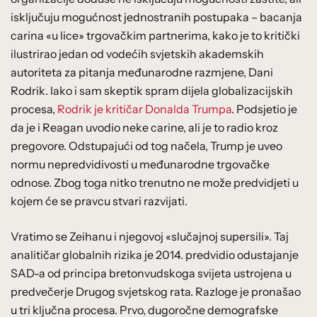
isključuju mogućnost jednostranih postupaka – bacanja
carina «u lice» trgovačkim partnerima, kako je to kritički
ilustrirao jedan od vodećih svjetskih akademskih
autoriteta za pitanja međunarodne razmjene, Dani
Rodrik. Iako i sam skeptik spram dijela globalizacijskih
procesa,
Rodrik je kritičar Donalda Trumpa
. Podsjetio je
da je i Reagan uvodio neke carine, ali je to radio kroz
pregovore. Odstupajući od tog načela, Trump je uveo
normu nepredvidivosti u međunarodne trgovačke
odnose. Zbog toga nitko trenutno ne može predvidjeti u
kojem će se pravcu stvari razvijati.
Vratimo se Zeihanu i njegovoj «slučajnoj supersili». Taj
analitičar globalnih rizika je 2014. predvidio odustajanje
SAD-a od principa bretonvudskoga svijeta ustrojena u
predvečerje Drugog svjetskog rata. Razloge je pronašao
u tri ključna procesa. Prvo, dugoročne demografske