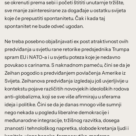
se okrenuti prema sebi i početi štititi unutarnje tržište,
sve manje zainteresirane za događaje u ostatku svijeta
koje će prepustiti spontanitetu. Čak i kada taj
spontanitet ne bude odveć ugodan.
Ne treba posebno objašnjavati ex post atraktivnost ovih
predviđanja u svjetlu rane retorike predsjednika Trumpa
spram EU i NATO-a i u svjetlu poteza koje je nedavno
povukao s carinama. S naknadnom pameću, čini se da je
Zeihan pogodio s predviđanjem povlačenja Amerike iz
Svijeta. Zeihanova predviđanja izgledaju još uvjerljivije u
kontekstu pojave različitih novovjekih ideoloških rodova
anti-globalizma, koji se sve više afirmiraju u sferama
ideja i politike. Čini se da je danas mnogo više sumnji
nego nekada u pogledu liberalne demokracije i
međunarodne integracije, tržišnog razvitka, dosega
znanosti i tehnološkog napretka, slobode kretanja ljudi i
kapitala, uloge banaka, farmaceutike, moderne