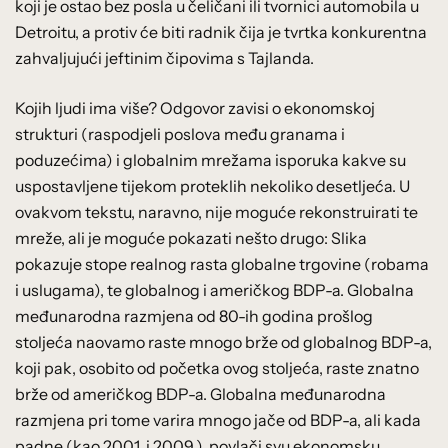
koji je ostao bez posla u čeličani ili tvornici automobila u
Detroitu, a protiv će biti radnik čija je tvrtka konkurentna
zahvaljujući jeftinim čipovima s Tajlanda.
Kojih ljudi ima više? Odgovor zavisi o ekonomskoj
strukturi (raspodjeli poslova među granama i
poduzećima) i globalnim mrežama isporuka kakve su
uspostavljene tijekom proteklih nekoliko desetljeća. U
ovakvom tekstu, naravno, nije moguće rekonstruirati te
mreže, ali je moguće pokazati nešto drugo: Slika
pokazuje stope realnog rasta globalne trgovine (robama
i uslugama), te globalnog i američkog BDP-a. Globalna
međunarodna razmjena od 80-ih godina prošlog
stoljeća naovamo raste mnogo brže od globalnog BDP-a,
koji pak, osobito od početka ovog stoljeća, raste znatno
brže od američkog BDP-a. Globalna međunarodna
razmjena pri tome varira mnogo jače od BDP-a, ali kada
padne (kao 2001. i 2009.), povlači svu ekonomsku