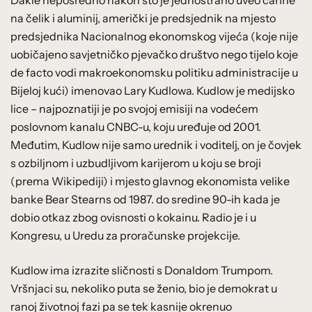
na čelik i aluminij, američki je predsjednik na mjesto
predsjednika Nacionalnog ekonomskog vijeća (koje nije
uobičajeno savjetničko pjevačko društvo nego tijelo koje
de facto vodi makroekonomsku politiku administracije u
Bijeloj kući) imenovao Lary Kudlowa. Kudlow je medijsko
lice – najpoznatiji je po svojoj emisiji na vodećem
poslovnom kanalu CNBC-u, koju uređuje od 2001.
Međutim, Kudlow nije samo urednik i voditelj, on je čovjek
s ozbiljnom i uzbudljivom karijerom u koju se broji
(prema Wikipediji) i mjesto glavnog ekonomista velike
banke Bear Stearns od 1987. do sredine 90-ih kada je
dobio otkaz zbog ovisnosti o kokainu. Radio je i u
Kongresu, u Uredu za proračunske projekcije.
Kudlow ima izrazite sličnosti s Donaldom Trumpom.
Vršnjaci su, nekoliko puta se ženio, bio je demokrat u
ranoj životnoj fazi pa se tek kasnije okrenuo