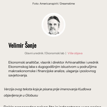
Foto: Americanspirit / Dreamstime
Velimir Šonje
Glavni urednik
/
Ekonomski lab
|
Više objava
Ekonomski analitičar, vlasnik i direktor Arhivanalitike i urednik
Ekonomskog laba s dugogodišnjim iskustvom u područjima
makroekonomske i financijske analize, ulaganja i poslovnog
savjetovanja.
Verzija ovog teksta koja je pisana prije imenovanja Kudlowa
objavljena je u Globusu
Dakle neposredno nakon što je jednostrano uveo carine