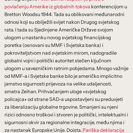
povlačenju Amerike iz globalnih tokova
konferencijom u
Bretton Woodsu 1944. Tada su oblikovani međunarodni
odnosi koji su obilježili svijet nakon Drugog svjetskog
rata. I tada su Sjedinjene Američke Države svojom
ulogom u nastanku novog svjetskog financijskog
poretka (osnovani su MMF i Svjetska banka) i
pokroviteljstvom nad svjetskim mirom, nadogradile
globalni vojni i politički autoritet stečen ključnom
ulogom u savezničkim ratnim pobjedama. Mnogo važnije
od MMF-a i Svjetske banke bilo je američko implicitno
jamstvo sigurnosti prijevoza na velike udaljenosti,
smatra Zeihan. Prihvaćanjem uloge «svjetskog
policajca» od strane SAD-a uspostavljeni su preduvjeti
za liberalizaciju globalne trgovine. Smanjeni su njeni
rizici odnosno troškovi i stvoren je politički, intelektualni i
sigurnosni okvir za regionalne integracije, među njima i
za nastanak Europske Unije. Doista,
Pariška deklaracija