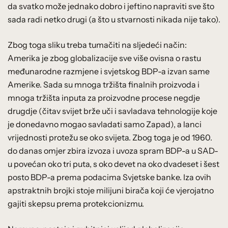
da svatko može jednako dobro i jeftino napraviti sve što
sada radi netko drugi (a što u stvarnosti nikada nije tako).
Zbog toga sliku treba tumačiti na sljedeći način:
Amerika je zbog globalizacije sve više ovisna o rastu
međunarodne razmjene i svjetskog BDP-a izvan same
Amerike. Sada su mnoga tržišta finalnih proizvoda i
mnoga tržišta inputa za proizvodne procese negdje
drugdje (čitav svijet brže uči i savladava tehnologije koje
je donedavno mogao savladati samo Zapad), a lanci
vrijednosti protežu se oko svijeta. Zbog toga je od 1960.
do danas omjer zbira izvoza i uvoza spram BDP-a u SAD-
u povećan oko tri puta, s oko devet na oko dvadeset i šest
posto BDP-a prema podacima Svjetske banke. Iza ovih
apstraktnih brojki stoje milijuni birača koji će vjerojatno
gajiti skepsu prema protekcionizmu.