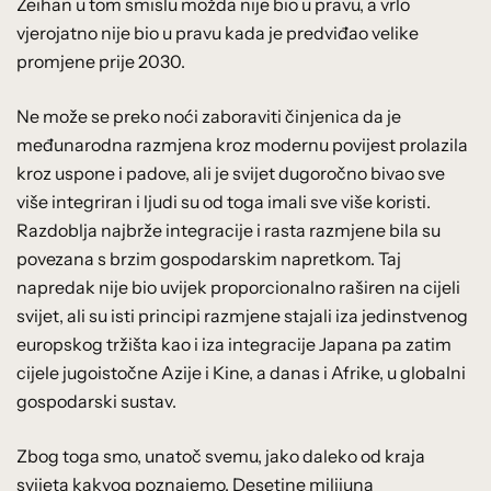
Zeihan u tom smislu možda nije bio u pravu, a vrlo
vjerojatno nije bio u pravu kada je predviđao velike
promjene prije 2030.
Ne može se preko noći zaboraviti činjenica da je
međunarodna razmjena kroz modernu povijest prolazila
kroz uspone i padove, ali je svijet dugoročno bivao sve
više integriran i ljudi su od toga imali sve više koristi.
Razdoblja najbrže integracije i rasta razmjene bila su
povezana s brzim gospodarskim napretkom. Taj
napredak nije bio uvijek proporcionalno raširen na cijeli
svijet, ali su isti principi razmjene stajali iza jedinstvenog
europskog tržišta kao i iza integracije Japana pa zatim
cijele jugoistočne Azije i Kine, a danas i Afrike, u globalni
gospodarski sustav.
Zbog toga smo, unatoč svemu, jako daleko od kraja
svijeta kakvog poznajemo. Desetine milijuna