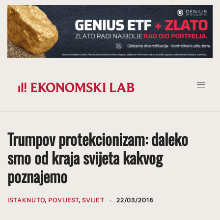
Prijeđi
na
sadržaj
Trumpov protekcionizam: daleko
smo od kraja svijeta kakvog
poznajemo
ISTAKNUTO
,
POVIJEST
,
SVIJET
22/03/2018