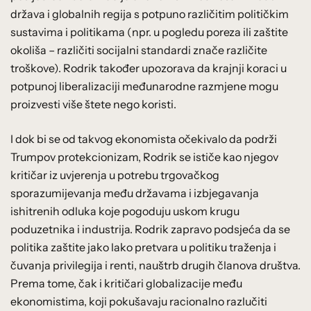
država i globalnih regija s potpuno različitim političkim
sustavima i politikama (npr. u pogledu poreza ili zaštite
okoliša – različiti socijalni standardi znače različite
troškove). Rodrik također upozorava da krajnji koraci u
potpunoj liberalizaciji međunarodne razmjene mogu
proizvesti više štete nego koristi.
I dok bi se od takvog ekonomista očekivalo da podrži
Trumpov protekcionizam, Rodrik se ističe kao njegov
kritičar iz uvjerenja u potrebu trgovačkog
sporazumijevanja među državama i izbjegavanja
ishitrenih odluka koje pogoduju uskom krugu
poduzetnika i industrija. Rodrik zapravo podsjeća da se
politika zaštite jako lako pretvara u politiku traženja i
čuvanja privilegija i renti, nauštrb drugih članova društva.
Prema tome, čak i kritičari globalizacije među
ekonomistima, koji pokušavaju racionalno razlučiti