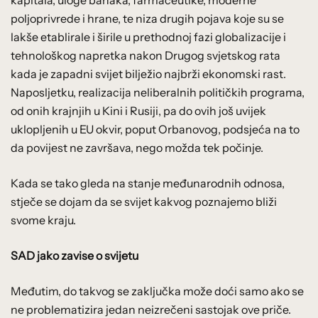
poljoprivrede i hrane, te niza drugih pojava koje su se
lakše etablirale i širile u prethodnoj fazi globalizacije i
tehnološkog napretka nakon Drugog svjetskog rata
kada je zapadni svijet bilježio najbrži ekonomski rast.
Naposljetku, realizacija neliberalnih političkih programa,
od onih krajnjih u Kini i Rusiji, pa do ovih još uvijek
uklopljenih u EU okvir, poput Orbanovog, podsjeća na to
da povijest ne završava, nego možda tek počinje.
Kada se tako gleda na stanje međunarodnih odnosa,
stječe se dojam da se svijet kakvog poznajemo bliži
svome kraju.
SAD jako zavise o svijetu
Međutim, do takvog se zaključka može doći samo ako se
ne problematizira jedan neizrečeni sastojak ove priče.