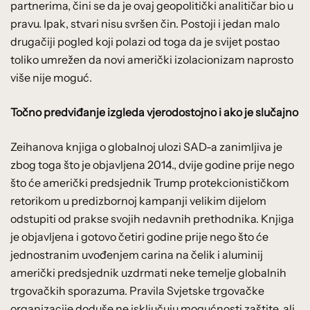
partnerima, čini se da je ovaj geopolitički analitičar bio u
pravu. Ipak, stvari nisu svršen čin. Postoji i jedan malo
drugačiji pogled koji polazi od toga da je svijet postao
toliko umrežen da novi američki izolacionizam naprosto
više nije moguć.
Točno predviđanje izgleda vjerodostojno i ako je slučajno
Zeihanova knjiga o globalnoj ulozi SAD-a zanimljiva je
zbog toga što je objavljena 2014., dvije godine prije nego
što će američki predsjednik Trump protekcionističkom
retorikom u predizbornoj kampanji velikim dijelom
odstupiti od prakse svojih nedavnih prethodnika. Knjiga
je objavljena i gotovo četiri godine prije nego što će
jednostranim uvođenjem carina na čelik i aluminij
američki predsjednik uzdrmati neke temelje globalnih
trgovačkih sporazuma. Pravila Svjetske trgovačke
organizacije doduše ne isključuju mogućnosti zaštite, ali