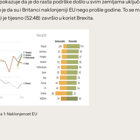
1 pokazuje da je do rasta podrške došlo u svim zemljama uklju
je da su i Britanci naklonjeniji EU nego prošle godine. To se 
 tijesno (52:48) završio u korist Brexita.
ka 1: Naklonjenost EU