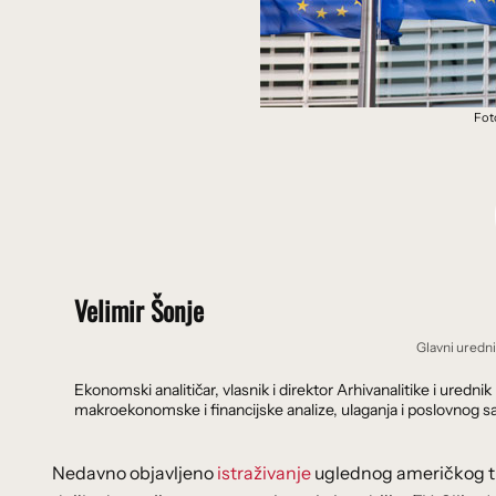
Fot
Velimir Šonje
Glavni uredn
Ekonomski analitičar, vlasnik i direktor Arhivanalitike i ure
makroekonomske i financijske analize, ulaganja i poslovnog sa
Nedavno objavljeno
istraživanje
uglednog američkog 