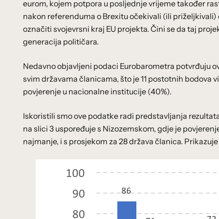
eurom, kojem potpora u posljednje vrijeme također ras
nakon referenduma o Brexitu očekivali (ili priželjkivali)
označiti svojevrsni kraj EU projekta. Čini se da taj proj
generacija političara.
Nedavno objavljeni podaci Eurobarometra potvrđuju ovu 
svim državama članicama, što je 11 postotnih bodova više
povjerenje u nacionalne institucije (40%).
Iskoristili smo ove podatke radi predstavljanja rezulta
na slici 3 uspoređuje s Nizozemskom, gdje je povjerenje 
najmanje, i s prosjekom za 28 država članica. Prikazuje 