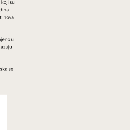
 koji su
odina
ti nova
ojeno u
kazuju
tska se