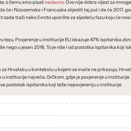
te, o čemu smo pisali
nedavno
. Ovo nije dobra vijest za mnoge
 da će i Nizozemska i Francuska slijediti taj put i da će 2017. g
ekt sada traži neko čvrsto uporište za sljedeću fazu koju će nosi
tezu. Povjerenje u institucije EU iskazuje 47% ispitanika zbr
 nego u jesen 2016. To je više i od postotka ispitanika koji is
ta za Hrvatsku u kontekstu u kojem se inače ne prikazuju. Hrva
u institucije najveće, Grčkom, gdje je povjerenje u institucije
se postotak ispitanika koji teže nepovjerenju u institucije.