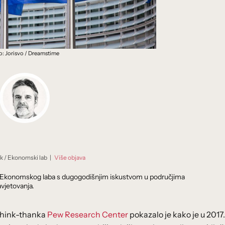
o: Jorisvo / Dreamstime
ik
/
Ekonomski lab
|
Više objava
dnik Ekonomskog laba s dugogodišnjim iskustvom u područjima
vjetovanja.
think-thanka
Pew Research Center
pokazalo je kako je u 2017.