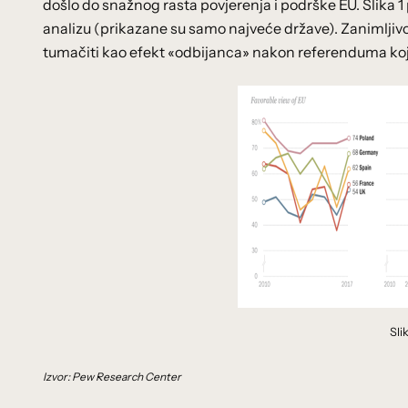
došlo do snažnog rasta povjerenja i podrške EU. Slika 
analizu (prikazane su samo najveće države). Zanimljivo 
tumačiti kao efekt «odbijanca» nakon referenduma koji je
Sli
Izvor: Pew Research Center