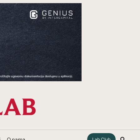
i
O nama
Lab Club