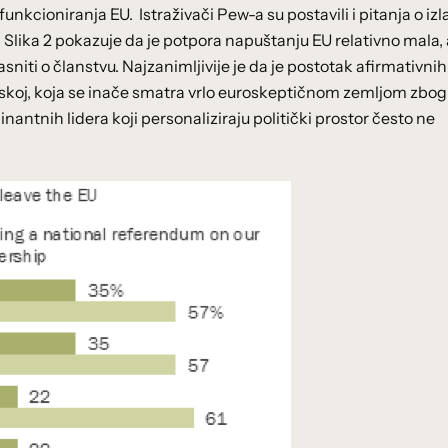
kcioniranja EU. Istraživači Pew-a su postavili i pitanja o izl
Slika 2 pokazuje da je potpora napuštanju EU relativno mala, 
asniti o članstvu. Najzanimljivije je da je postotak afirmativnih
skoj, koja se inače smatra vrlo euroskeptičnom zemljom zbog
nantnih lidera koji personaliziraju politički prostor često ne