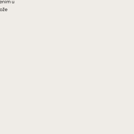
čenim u
može