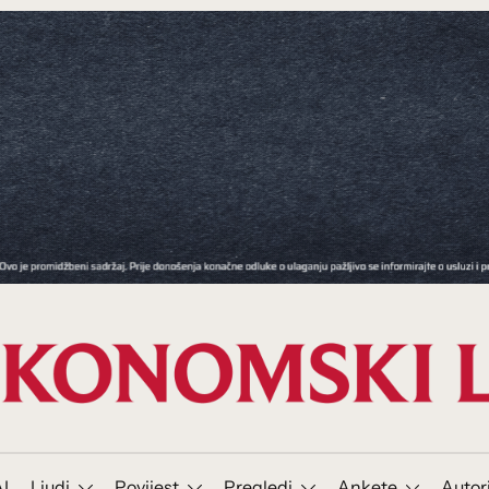
I
Ljudi
Povijest
Pregledi
Ankete
Autor