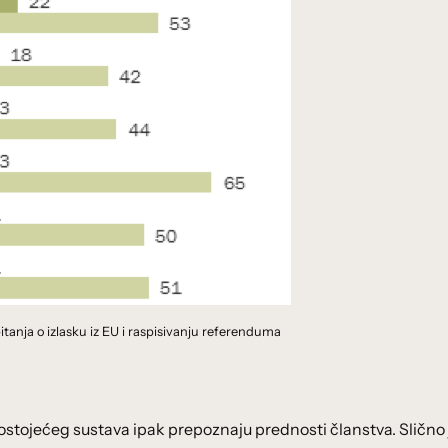
itanja o izlasku iz EU i raspisivanju referenduma
stojećeg sustava ipak prepoznaju prednosti članstva. Slično j