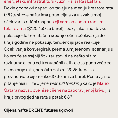
energetsku infrastrukturu (Južni Pars i Ras Laffan)
.
Dokle god takvi napadi obitavaju na meniju kreatora rata,
tržište sirove nafte ima potencijala za ulazak u moj
očekivani kritični raspon
koji sam objasnio u ranijim
tekstovima
($120-150 za barel). Ipak, slika u nastavku
pokazuje da trenutačna srednjoročna očekivanja do
kraja godine ne pokazuju tendenciju jače reakcije.
Očekivanja konvergiraju prema „umjerenom“ scenariju u
kojem će se trajniji šok zaustaviti na nešto nižim
razinama cijena od trenutačnih, ali koje su puno veće od
cijena prije rata, naročito potkraj 2025. kada su
prevladavale cijene oko 60 dolara za barel. Postavlja se
pitanje nisu li i te cijene
wishfull thinking
kako je
Mario
Gatara nazvao ove niže cijene na zaboravljenoj krivulji
s
kraja prvog tjedna rata u petak 6.3.?
Cijena nafte BRENT, futures ugovori