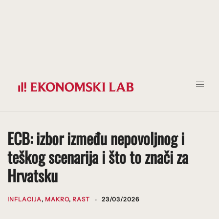
Prijeđi
na
sadržaj
ECB: izbor između nepovoljnog i
teškog scenarija i što to znači za
Hrvatsku
INFLACIJA
,
MAKRO
,
RAST
23/03/2026