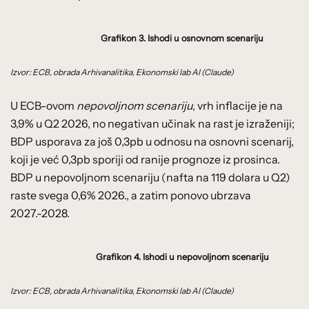
Grafikon 3. Ishodi u osnovnom scenariju
Izvor: ECB, obrada Arhivanalitika, Ekonomski lab AI (Claude)
U ECB-ovom
nepovoljnom scenariju
, vrh inflacije je na
3,9% u Q2 2026, no negativan učinak na rast je izraženiji;
BDP usporava za još 0,3pb u odnosu na osnovni scenarij,
koji je već 0,3pb sporiji od ranije prognoze iz prosinca.
BDP u nepovoljnom scenariju (nafta na 119 dolara u Q2)
raste svega 0,6% 2026., a zatim ponovo ubrzava
2027.-2028.
Grafikon 4. Ishodi u nepovoljnom scenariju
Izvor: ECB, obrada Arhivanalitika, Ekonomski lab AI (Claude)