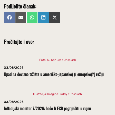
Podijelite članak:
Share
Share
Share
Share
Share
Facebook
Email
WhatsApp
LinkedIn
X
on
on
on
on
on
(Twitter)
Pročitajte i ovo:
Foto: Su San Lee / Unsplash
03/08/2026
Upad na devizno tržište u američko-japanskoj (i europskoj?) režiji
Ilustracija: Imagine Buddy / Unsplash
03/08/2026
Inflacijski monitor 7/2026: hoće li ECB pogriješiti u rujnu