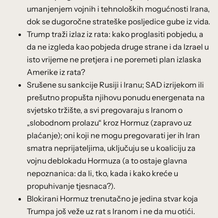
umanjenjem vojnih i tehnoloških mogućnosti Irana,
dok se dugoročne strateške posljedice gube iz vida.
Trump traži izlaz iz rata: kako proglasiti pobjedu, a
da ne izgleda kao pobjeda druge strane i da Izrael u
isto vrijeme ne pretjera i ne poremeti plan izlaska
Amerike iz rata?
Srušene su sankcije Rusiji i Iranu; SAD izrijekom ili
prešutno propušta njihovu ponudu energenata na
svjetsko tržište, a svi pregovaraju s Iranom o
„slobodnom prolazu“ kroz Hormuz (zapravo uz
plaćanje); oni koji ne mogu pregovarati jer ih Iran
smatra neprijateljima, uključuju se u koaliciju za
vojnu deblokadu Hormuza (a to ostaje glavna
nepoznanica: da li, tko, kada i kako kreće u
propuhivanje tjesnaca?).
Blokirani Hormuz trenutačno je jedina stvar koja
Trumpa još veže uz rat s Iranom i ne da mu otići.