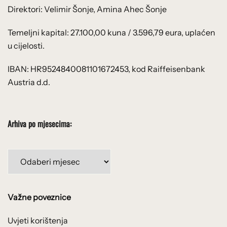
Direktori: Velimir Šonje, Amina Ahec Šonje
Temeljni kapital: 27.100,00 kuna / 3.596,79 eura, uplaćen
u cijelosti.
IBAN: HR9524840081101672453, kod Raiffeisenbank
Austria d.d.
Arhiva po mjesecima:
Arhiva
po
mjesecima:
Važne poveznice
Uvjeti korištenja