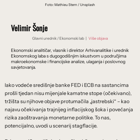
Foto: Mathieu Stern / Unsplash
Velimir Šonje
Glavni urednik
/
Ekonomski lab
|
Više objava
Ekonomski analitičar, vlasnik i direktor Arhivanalitike i urednik
Ekonomskog laba s dugogodišnjim iskustvom u područjima
makroekonomske i financijske analize, ulaganja i poslovnog
savjetovanja.
Iako vodeće središnje banke FED i ECB na sastancima
prošli tjedan nisu mijenjale kamatne stope (očekivano),
tržišta su njihove objave protumačila „jastrebski“ – kao
najavu očekivanja trajnijeg inflacijskog šoka i povećanja
rizika zaoštravanja monetarne politike. To nas,
potencijalno, uvodi u scenarij stagflacije.