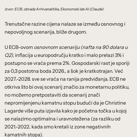
Izvor: ECB, obrada Arhivanalitika, Ekonomski lab AI (Claude)
Trenutačne razine cijena nalaze se između osnovnog i
nepovoljnog scenarija, bliže drugom.
U ECB-ovom
osnovnom scenariju (nafta na 90 dolara u
Q2)
, inflacija u europodručju kratko i malo prelazi 3% i
postupno se vraća prema 2%. Gospodarski rast je sporiji
za 0,3 postotna boda 2026., a šok je kratkotrajan. Već
2027.-2028. sve se vraća na ranija predviđanja. ECB ne
otkriva što bi ovaj scenarij značio za monetarnu politiku,
no možemo pretpostaviti da scenarij znači
nepromijenjenu kamatnu stopu budući da je Christine
Lagarde više puta izjavila kako je početna točka u kojoj
se nalazimo optimalna i uravnotežena (za razliku od
2021.-2022. kada smo kretali iz zone negativnih
kamatnih stopa).