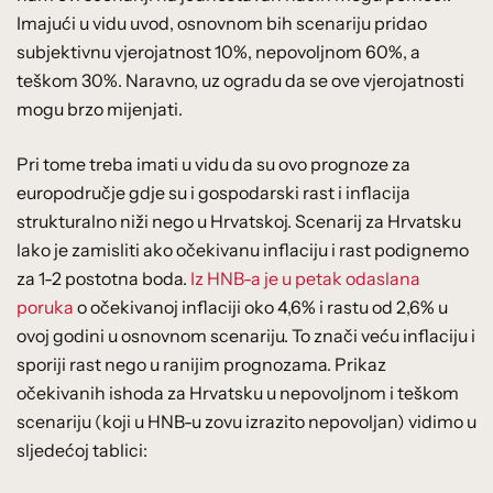
Imajući u vidu uvod, osnovnom bih scenariju pridao
subjektivnu vjerojatnost 10%, nepovoljnom 60%, a
teškom 30%. Naravno, uz ogradu da se ove vjerojatnosti
mogu brzo mijenjati.
Pri tome treba imati u vidu da su ovo prognoze za
europodručje gdje su i gospodarski rast i inflacija
strukturalno niži nego u Hrvatskoj. Scenarij za Hrvatsku
lako je zamisliti ako očekivanu inflaciju i rast podignemo
za 1-2 postotna boda.
Iz HNB-a je u petak odaslana
poruka
o očekivanoj inflaciji oko 4,6% i rastu od 2,6% u
ovoj godini u osnovnom scenariju. To znači veću inflaciju i
sporiji rast nego u ranijim prognozama. Prikaz
očekivanih ishoda za Hrvatsku u nepovoljnom i teškom
scenariju (koji u HNB-u zovu izrazito nepovoljan) vidimo u
sljedećoj tablici: