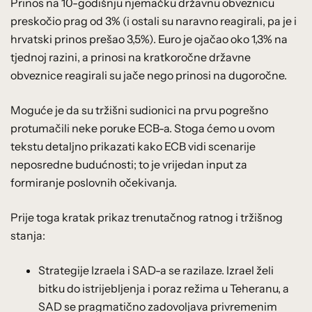
Prinos na 10-godišnju njemačku državnu obveznicu
preskočio prag od 3% (i ostali su naravno reagirali, pa je i
hrvatski prinos prešao 3,5%). Euro je ojačao oko 1,3% na
tjednoj razini, a prinosi na kratkoročne državne
obveznice reagirali su jače nego prinosi na dugoročne.
Moguće je da su tržišni sudionici na prvu pogrešno
protumačili neke poruke ECB-a. Stoga ćemo u ovom
tekstu detaljno prikazati kako ECB vidi scenarije
neposredne budućnosti; to je vrijedan input za
formiranje poslovnih očekivanja.
Prije toga kratak prikaz trenutačnog ratnog i tržišnog
stanja:
Strategije Izraela i SAD-a se razilaze. Izrael želi
bitku do istrijebljenja i poraz režima u Teheranu, a
SAD se pragmatično zadovoljava privremenim