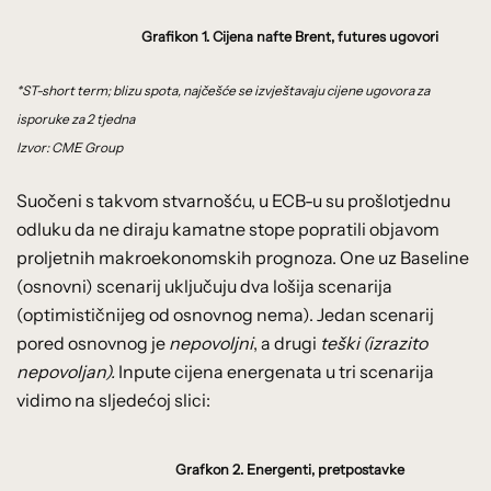
Grafikon 1. Cijena nafte Brent, futures ugovori
*ST-short term; blizu spota, najčešće se izvještavaju cijene ugovora za
isporuke za 2 tjedna
Izvor: CME Group
Suočeni s takvom stvarnošću, u ECB-u su prošlotjednu
odluku da ne diraju kamatne stope popratili objavom
proljetnih makroekonomskih prognoza. One uz Baseline
(osnovni) scenarij uključuju dva lošija scenarija
(optimističnijeg od osnovnog nema). Jedan scenarij
pored osnovnog je
nepovoljni
, a drugi
teški (izrazito
nepovoljan).
Inpute cijena energenata u tri scenarija
vidimo na sljedećoj slici:
Grafkon 2. Energenti, pretpostavke