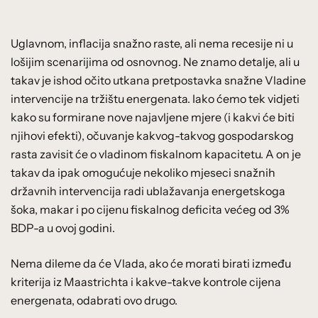
Uglavnom, inflacija snažno raste, ali nema recesije ni u
lošijim scenarijima od osnovnog. Ne znamo detalje, ali u
takav je ishod očito utkana pretpostavka snažne Vladine
intervencije na tržištu energenata. Iako ćemo tek vidjeti
kako su formirane nove najavljene mjere (i kakvi će biti
njihovi efekti), očuvanje kakvog-takvog gospodarskog
rasta zavisit će o vladinom fiskalnom kapacitetu. A on je
takav da ipak omogućuje nekoliko mjeseci snažnih
državnih intervencija radi ublažavanja energetskoga
šoka, makar i po cijenu fiskalnog deficita većeg od 3%
BDP-a u ovoj godini.
Nema dileme da će Vlada, ako će morati birati između
kriterija iz Maastrichta i kakve-takve kontrole cijena
energenata, odabrati ovo drugo.