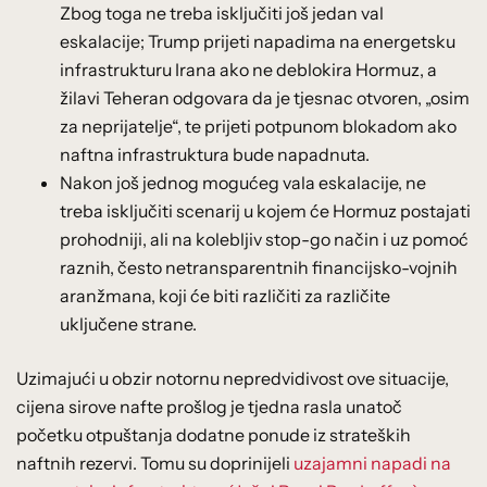
Zbog toga ne treba isključiti još jedan val
eskalacije; Trump prijeti napadima na energetsku
infrastrukturu Irana ako ne deblokira Hormuz, a
žilavi Teheran odgovara da je tjesnac otvoren, „osim
za neprijatelje“, te prijeti potpunom blokadom ako
naftna infrastruktura bude napadnuta.
Nakon još jednog mogućeg vala eskalacije, ne
treba isključiti scenarij u kojem će Hormuz postajati
prohodniji, ali na kolebljiv stop-go način i uz pomoć
raznih, često netransparentnih financijsko-vojnih
aranžmana, koji će biti različiti za različite
uključene strane.
Uzimajući u obzir notornu nepredvidivost ove situacije,
cijena sirove nafte prošlog je tjedna rasla unatoč
početku otpuštanja dodatne ponude iz strateških
naftnih rezervi. Tomu su doprinijeli
uzajamni napadi na