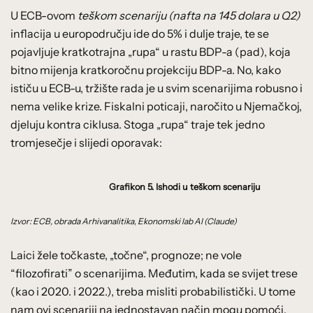
U ECB-ovom
teškom scenariju (nafta na 145 dolara u Q2)
inflacija u europodručju ide do 5% i dulje traje, te se
pojavljuje kratkotrajna „rupa“ u rastu BDP-a (pad), koja
bitno mijenja kratkoročnu projekciju BDP-a. No, kako
ističu u ECB-u, tržište rada je u svim scenarijima robusno i
nema velike krize. Fiskalni poticaji, naročito u Njemačkoj,
djeluju kontra ciklusa. Stoga „rupa“ traje tek jedno
tromjesečje i slijedi oporavak:
Grafikon 5. Ishodi u teškom scenariju
Izvor: ECB, obrada Arhivanalitika, Ekonomski lab AI (Claude)
Laici žele točkaste, „točne“, prognoze; ne vole
“filozofirati” o scenarijima. Međutim, kada se svijet trese
(kao i 2020. i 2022.), treba misliti probabilistički. U tome
nam ovi scenariji na jednostavan način mogu pomoći.