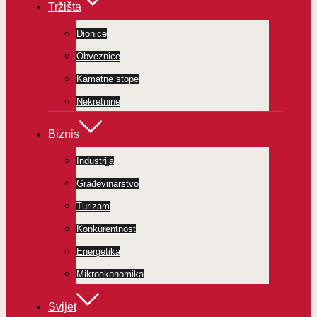
Tržišta
Dionice
Obveznice
Kamatne stope
Nekretnine
Biznis
Industrija
Građevinarstvo
Turizam
Konkurentnost
Energetika
Mikroekonomika
Svijet