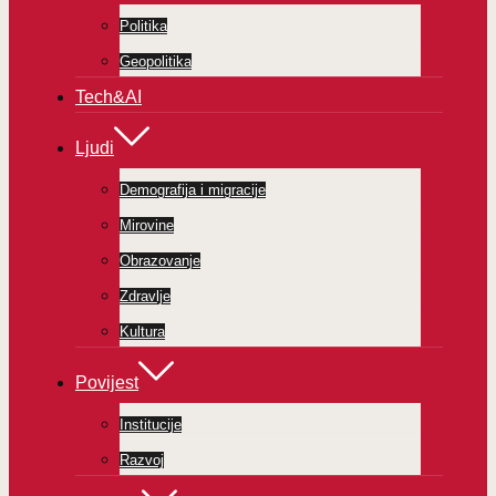
Politika
Geopolitika
Tech&AI
Ljudi
Demografija i migracije
Mirovine
Obrazovanje
Zdravlje
Kultura
Povijest
Institucije
Razvoj