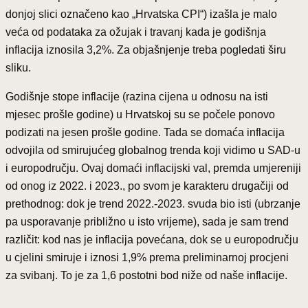
donjoj slici označeno kao „Hrvatska CPI“) izašla je malo
veća od podataka za ožujak i travanj kada je godišnja
inflacija iznosila 3,2%. Za objašnjenje treba pogledati širu
sliku.
Godišnje stope inflacije (razina cijena u odnosu na isti
mjesec prošle godine) u Hrvatskoj su se počele ponovo
podizati na jesen prošle godine. Tada se domaća inflacija
odvojila od smirujućeg globalnog trenda koji vidimo u SAD-u
i europodručju. Ovaj domaći inflacijski val, premda umjereniji
od onog iz 2022. i 2023., po svom je karakteru drugačiji od
prethodnog: dok je trend 2022.-2023. svuda bio isti (ubrzanje
pa usporavanje približno u isto vrijeme), sada je sam trend
različit: kod nas je inflacija povećana, dok se u europodručju
u cjelini smiruje i iznosi 1,9% prema preliminarnoj procjeni
za svibanj. To je za 1,6 postotni bod niže od naše inflacije.