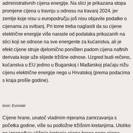
administrativnih cijena energije. Na slici je prikazana stopa
promjene cijena u travnju u odnosu na travanj 2024. jer
zemlje koje nisu u europodručju još nisu objavile podatke o
cijenama za svibanj. Pri tome treba naglasiti da su cijene
električne energije više narasle od podataka prikazanih na
slici koji se odnose na sve energente za kućanstva, ali je
efekt cijene struje djelomično poništen padom cijena naftnih
derivata koje uže slijede tržišne odnose. Uzgred budi rečeno,
kućanstva u EU jedino u Bugarskoj i Mađarskoj plaćaju nižu
cijenu električne energije nego u Hrvatskoj (prema podacima
s kraja prošle godine).
Izvor: Eurostat
Cijene hrane, unatoč vladinim mjerama zamrzavanja s
početka godine, više su podložne tržišnim kretanjima. Utoliko