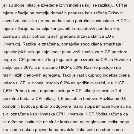
jer su stope inflacije izvedene iz tih indeksa koji se razlikuju. CPI je
mjera inflacije na temelju domaćih pondera koje računa Državni
zavod za statistiku prema podacima o potrošnji kućanstava. HICP je
mjera inflacije na temelju korigiranih Eurostatovih pondera koji
uzimaju u obzir potrošnju svih građana država članica EU u
Hrvatskoj. Razlika je značajna, ponajviše zbog cijena smještaja i
ugostiteljskih usluga koje imaju puno veći značaj za HICP pondere
nego za CPI pondere. Zbog toga usluge u izračunu CPI za Hrvatsku
sudjeluju s 26%, a u izračunu HICP s 32%. Razlike postoje i na
razini nižih cjenovnih agregata. Tako je rast ukupnog indeksa cijena
usluga u CPI u svibnju iznosio 6,2% na godišnjoj razini, a u HICP
7,6%. Prema tome, doprinos usluga HICP inflaciji iznosio je 2,4
postotna boda, a CPI inflaciji 1,6 postotnih bodova. Razlika od 0,8
postotnih bodova približno odgovara razlici stopa inflacije koje su na
slici označene kao Hrvatska CPI i Hrvatska HICP. Vodite računa da
se državne institucije ne služe kraticama na engleskom jeziku nego
kraticama nakon prijevoda na hrvatski. Tako ćete na stranicama