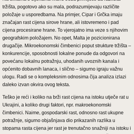
tržišta, pogotovo ako su mala, podrazumijevaju različite
položaje u usporedbama. Na primjer, Cipar i Grčka imaju
značajan rast cijena sirove hrane, ali istovremeno i pad
cijena procesirane hrane. To vjerojatno ima veze s njihovim
geografskim položajem. No opet, Malta je pozicionirana
drugačije. Mikroekonomski čimbenici poput strukture tržišta –
konkurencije, sposobnosti lokalne ponude da odgovori na
povećanu lokalnu potražnju, uhodanih uvoznih kanala i
općenito dobavnih lanaca, i slično – sigurno igraju važnu
ulogu. Radi se o kompleksnim odnosima čija analiza izlazi
daleko izvan okvira ovog teksta.
Teško je reći i koliko na brži rast cijena na istoku utječe rat u
Ukrajini, a koliko drugi faktori, npr. makroekonomski
čimbenici. Naime, gospodarski rast, odnosno rast ukupne
potražnje, sigurno objašnjava dio prikazanih razlika u
stopama rasta cijena jer rast je trenutačno snažniji na istoku i