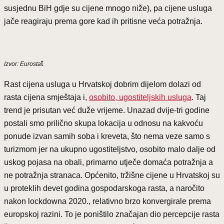
susjednu BiH gdje su cijene mnogo niže), pa cijene usluga
jače reagiraju prema gore kad ih pritisne veća potražnja.
t
Izvor: Eurosta
Rast cijena usluga u Hrvatskoj dobrim dijelom dolazi od
rasta cijena smještaja i,
osobito, ugostiteljskih usluga
. Taj
trend je prisutan već duže vrijeme. Unazad dvije-tri godine
postali smo prilično skupa lokacija u odnosu na kakvoću
ponude izvan samih soba i kreveta, što nema veze samo s
turizmom jer na ukupno ugostiteljstvo, osobito malo dalje od
uskog pojasa na obali, primarno utječe domaća potražnja a
ne potražnja stranaca. Općenito, tržišne cijene u Hrvatskoj su
u proteklih devet godina gospodarskoga rasta, a naročito
nakon lockdowna 2020., relativno brzo konvergirale prema
europskoj razini. To je poništilo značajan dio percepcije rasta