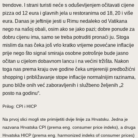
trendove. I strani turisti neće s oduševljenjem očitavati cijene
pizza od 12 eura i glavnih jela u restoranima od 18, 20 i više
eura. Danas je jeftinije jesti u Rimu nedaleko od Vatikana
nego na našoj obali, osim ako se jako pazi; dobre ponude za
dobru cijenu ima, samo se treba potruditi pronaći ju. Stoga
mislim da nas čeka još vrlo kratko vrijeme povećane inflacije
prije nego što signal smiraja osobne potrošnje bude jasno
očitan u cijelom dobavnom lancu i na većini tržišta. Nakon
toga nas prema kraju ove godine čeka umjereniji predbožićni
shopping i približavanje stope inflacije normalnijim razinama,
puno bliže onih već zaboravljenih i službeno željenih „2
posto na godinu“.
Prilog: CPI i HICP
Na prvoj slici mogli ste primijetiti dvije linije za Hrvatsku. Jedna je
nazvana Hrvatska CPI (prema eng. consumer price indeks), a druga
Hrvatska HICP (prema eng. harmonized indeks of consumer prices)