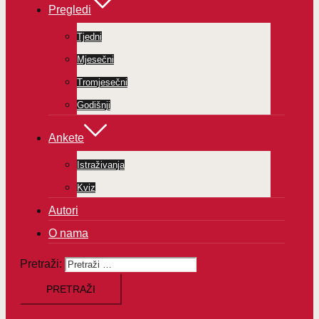
Pregledi
Tjedni
Mjesečni
Tromjesečni
Godišnji
Ankete
Istraživanja
Kviz
Autori
O nama
Pretraži: