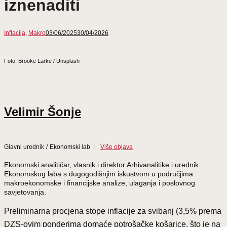
iznenaditi
Inflacija
,
Makro
03/06/2025
30/04/2026
Foto: Brooke Larke / Unsplash
Velimir Šonje
Glavni urednik
/
Ekonomski lab
|
Više objava
Ekonomski analitičar, vlasnik i direktor Arhivanalitike i urednik
Ekonomskog laba s dugogodišnjim iskustvom u područjima
makroekonomske i financijske analize, ulaganja i poslovnog
savjetovanja.
Preliminarna procjena stope inflacije za svibanj (3,5% prema
DZS-ovim ponderima domaće potrošačke košarice, što je na