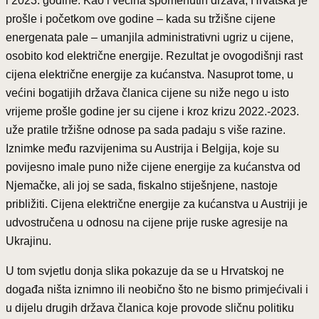
i 2023. godine. Kao i većina spomenutih država, Hrvatska je
prošle i početkom ove godine – kada su tržišne cijene
energenata pale – umanjila administrativni ugriz u cijene,
osobito kod električne energije. Rezultat je ovogodišnji rast
cijena električne energije za kućanstva. Nasuprot tome, u
većini bogatijih država članica cijene su niže nego u isto
vrijeme prošle godine jer su cijene i kroz krizu 2022.-2023.
uže pratile tržišne odnose pa sada padaju s više razine.
Iznimke među razvijenima su Austrija i Belgija, koje su
povijesno imale puno niže cijene energije za kućanstva od
Njemačke, ali joj se sada, fiskalno stiješnjene, nastoje
približiti. Cijena električne energije za kućanstva u Austriji je
udvostručena u odnosu na cijene prije ruske agresije na
Ukrajinu.
U tom svjetlu donja slika pokazuje da se u Hrvatskoj ne
događa ništa iznimno ili neobično što ne bismo primjećivali i
u dijelu drugih država članica koje provode sličnu politiku