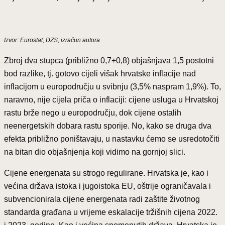
Izvor: Eurostat, DZS, izračun autora
Zbroj dva stupca (približno 0,7+0,8) objašnjava 1,5 postotni
bod razlike, tj. gotovo cijeli višak hrvatske inflacije nad
inflacijom u europodručju u svibnju (3,5% naspram 1,9%). To,
naravno, nije cijela priča o inflaciji: cijene usluga u Hrvatskoj
rastu brže nego u europodručju, dok cijene ostalih
neenergetskih dobara rastu sporije. No, kako se druga dva
efekta približno poništavaju, u nastavku ćemo se usredotočiti
na bitan dio objašnjenja koji vidimo na gornjoj slici.
Cijene energenata su strogo regulirane. Hrvatska je, kao i
većina država istoka i jugoistoka EU, oštrije ograničavala i
subvencionirala cijene energenata radi zaštite životnog
standarda građana u vrijeme eskalacije tržišnih cijena 2022.