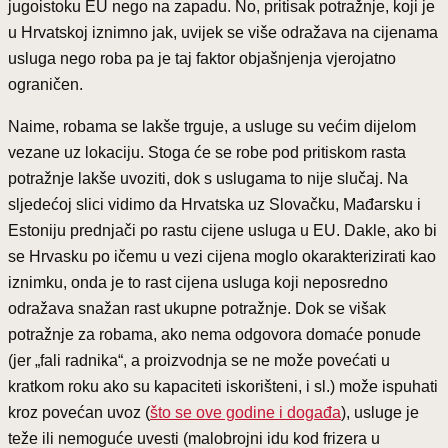
jugoistoku EU nego na zapadu. No, pritisak potražnje, koji je
u Hrvatskoj iznimno jak, uvijek se više odražava na cijenama
usluga nego roba pa je taj faktor objašnjenja vjerojatno
ograničen.
Naime, robama se lakše trguje, a usluge su većim dijelom
vezane uz lokaciju. Stoga će se robe pod pritiskom rasta
potražnje lakše uvoziti, dok s uslugama to nije slučaj. Na
sljedećoj slici vidimo da Hrvatska uz Slovačku, Mađarsku i
Estoniju prednjači po rastu cijene usluga u EU. Dakle, ako bi
se Hrvasku po ičemu u vezi cijena moglo okarakterizirati kao
iznimku, onda je to rast cijena usluga koji neposredno
odražava snažan rast ukupne potražnje. Dok se višak
potražnje za robama, ako nema odgovora domaće ponude
(jer „fali radnika“, a proizvodnja se ne može povećati u
kratkom roku ako su kapaciteti iskorišteni, i sl.) može ispuhati
kroz povećan uvoz (
što se ove godine i događa
), usluge je
teže ili nemoguće uvesti (malobrojni idu kod frizera u