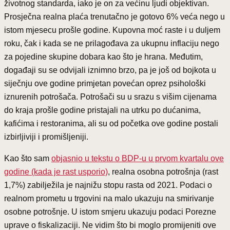
životnog standarda, iako je on za većinu ljudi objektivan.
Prosječna realna plaća trenutačno je gotovo 6% veća nego u
istom mjesecu prošle godine. Kupovna moć raste i u duljem
roku, čak i kada se ne prilagođava za ukupnu inflaciju nego
za pojedine skupine dobara kao što je hrana. Međutim,
događaji su se odvijali iznimno brzo, pa je još od bojkota u
siječnju ove godine primjetan povećan oprez psihološki
iznurenih potrošača. Potrošači su u srazu s višim cijenama
do kraja prošle godine pristajali na utrku po dućanima,
kafićima i restoranima, ali su od početka ove godine postali
izbirljiviji i promišljeniji.
Kao što sam
objasnio u tekstu o BDP-u u prvom kvartalu ove
godine (kada je rast usporio)
, realna osobna potrošnja (rast
1,7%) zabilježila je najnižu stopu rasta od 2021. Podaci o
realnom prometu u trgovini na malo ukazuju na smirivanje
osobne potrošnje. U istom smjeru ukazuju podaci Porezne
uprave o fiskalizaciji. Ne vidim što bi moglo promijeniti ove