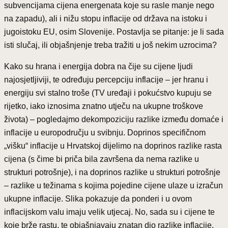
subvencijama cijena energenata koje su rasle manje nego
na zapadu), ali i nižu stopu inflacije od država na istoku i
jugoistoku EU, osim Slovenije. Postavlja se pitanje: je li sada
isti slučaj, ili objašnjenje treba tražiti u još nekim uzrocima?
Kako su hrana i energija dobra na čije su cijene ljudi
najosjetljiviji, te određuju percepciju inflacije – jer hranu i
energiju svi stalno troše (TV uređaji i pokućstvo kupuju se
rijetko, iako iznosima znatno utječu na ukupne troškove
života) – pogledajmo dekompoziciju razlike između domaće i
inflacije u europodručju u svibnju. Doprinos specifičnom
„višku“ inflacije u Hrvatskoj dijelimo na doprinos razlike rasta
cijena (s čime bi priča bila završena da nema razlike u
strukturi potrošnje), i na doprinos razlike u strukturi potrošnje
– razlike u težinama s kojima pojedine cijene ulaze u izračun
ukupne inflacije. Slika pokazuje da ponderi i u ovom
inflacijskom valu imaju velik utjecaj. No, sada su i cijene te
koje brže rastu, te objašnjavaju znatan dio razlike inflacije.