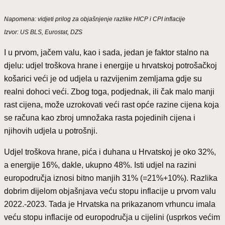
Napomena: vidjeti prilog za objašnjenje razlike HICP i CPI inflacije
Izvor: US BLS, Eurostat, DZS
I u prvom, jačem valu, kao i sada, jedan je faktor stalno na
djelu: udjel troškova hrane i energije u hrvatskoj potrošačkoj
košarici veći je od udjela u razvijenim zemljama gdje su
realni dohoci veći. Zbog toga, podjednak, ili čak malo manji
rast cijena, može uzrokovati veći rast opće razine cijena koja
se računa kao zbroj umnožaka rasta pojedinih cijena i
njihovih udjela u potrošnji.
Udjel troškova hrane, pića i duhana u Hrvatskoj je oko 32%,
a energije 16%, dakle, ukupno 48%. Isti udjel na razini
europodručja iznosi bitno manjih 31% (=21%+10%). Razlika
dobrim dijelom objašnjava veću stopu inflacije u prvom valu
2022.-2023. Tada je Hrvatska na prikazanom vrhuncu imala
veću stopu inflacije od europodručja u cijelini (usprkos većim