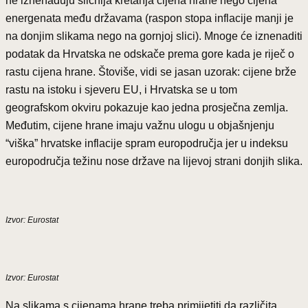
ne iznenađuju sličnija kretanja cijena hrane nego cijena
energenata među državama (raspon stopa inflacije manji je
na donjim slikama nego na gornjoj slici). Mnoge će iznenaditi
podatak da Hrvatska ne odskače prema gore kada je riječ o
rastu cijena hrane. Štoviše, vidi se jasan uzorak: cijene brže
rastu na istoku i sjeveru EU, i Hrvatska se u tom
geografskom okviru pokazuje kao jedna prosječna zemlja.
Međutim, cijene hrane imaju važnu ulogu u objašnjenju
“viška” hrvatske inflacije spram europodručja jer u indeksu
europodručja težinu nose države na lijevoj strani donjih slika.
Izvor: Eurostat
Izvor: Eurostat
Na slikama s cijenama hrane treba primijetiti da različita