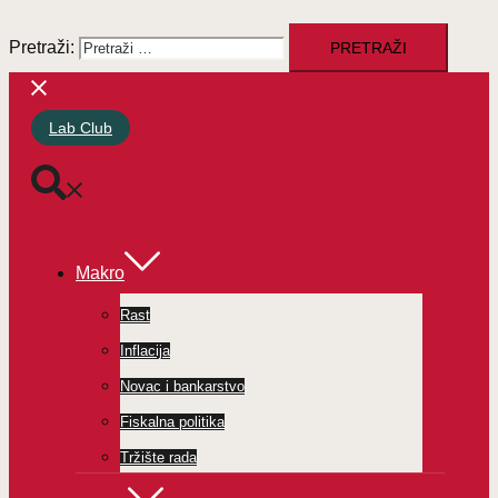
Pretraži:
Lab Club
Makro
Rast
Inflacija
Novac i bankarstvo
Fiskalna politika
Tržište rada