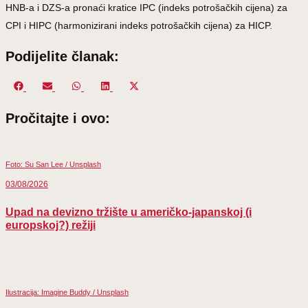
HNB-a i DZS-a pronaći kratice IPC (indeks potrošačkih cijena) za
CPI i HIPC (harmonizirani indeks potrošačkih cijena) za HICP.
Podijelite članak:
Share
Share
Share
Share
Share
on
on
on
on
on
Pročitajte i ovo:
Facebook
Email
WhatsApp
LinkedIn
X
(Twitter)
Foto: Su San Lee / Unsplash
03/08/2026
Upad na devizno tržište u američko-japanskoj (i
europskoj?) režiji
Ilustracija: Imagine Buddy / Unsplash