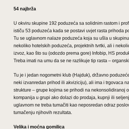
54 najbrža
U okviru skupine 192 poduzeća sa solidnim rastom i profit
ističu 53 poduzeća kada se postavi uvjet rasta prihoda p
Tu se uglavnom nalaze poduzeća koja su ušla u skupinu 1
nekoliko hotelskih poduzeća, projektnih tvrtki, ali i neko
izvoz, kao što su (odozdo prema gore) Infobip, HS produk
Treba imati na umu da se ne razlikuje tip rasta – organski i
Tu je i jedan nogometni klub (Hajduk), državno poduzeće (
neki izvanredan prihod ili akviziciju), ali ima i trgovaca n
strukture – grupe kojima se prihodi na nekonsolidiranoj
kompanija u grupi ako dolazi do prodaja, kupnji ili selje
uglavnom ne treba tumačiti kao neposredan odraz poslovan
tumačenju njihovih rezultata.
Velika i moćna gomilica