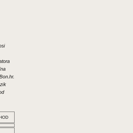
osi
atora
(na
Bon.hr.
zik
 od
IHOD