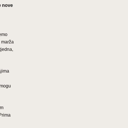
e nove
jemo
a marža
tjedna,
ajima
a mogu
om
 Prima