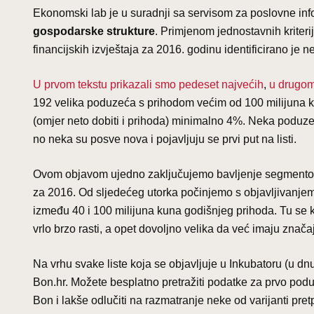
Ekonomski lab je u suradnji sa servisom za poslovne in
gospodarske strukture
. Primjenom jednostavnih krite
financijskih izvještaja za 2016. godinu identificirano je n
U prvom tekstu prikazali smo pedeset najvećih
,
u drugom
192 velika poduzeća s prihodom većim od 100 milijuna kuna
(omjer neto dobiti i prihoda) minimalno 4%. Neka poduzeć
no neka su posve nova i pojavljuju se prvi put na listi.
Ovom objavom ujedno zaključujemo bavljenje segmentom
za 2016. Od sljedećeg utorka počinjemo s objavljivanjem
između 40 i 100 milijuna kuna godišnjeg prihoda. Tu se k
vrlo brzo rasti, a opet dovoljno velika da već imaju zna
Na vrhu svake liste koja se objavljuje u Inkubatoru (u 
Bon.hr. Možete besplatno pretražiti podatke za prvo podu
Bon i lakše odlučiti na razmatranje neke od varijanti pret