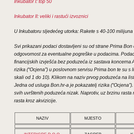
Inkubator I: top 50
Inkubator II: veliki i rastući izvoznici
U Inkubatoru sljedećeg utorka: Rakete s 40-100 milijuna
Svi prikazani podaci dostavljeni su od strane Prima Bon 
odgovornost za eventualne pogreške u podacima. Podac
financijskih izvješća bez poduzeća iz sastava koncerna Ag
rizika (“Ocjena”) u poslovnom servisu Prima bon te su s 
skali od 1 do 10). Klikom na naziv prvog poduzeća na lis
Jedna od usluga Bon.hr-a je pokazatelj rizika (“Ocjena”). Č
svih uvrštenih poduzeća nizak. Naprotiv, uz brzinu rasta 
rasta kroz akvizicije.
NAZIV
MJESTO