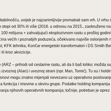
abilnošću, uvijek je najzanimljivije promatrati sam vrh. U vrhu 
o stopi od 30% ili više (2016. u odnosu na 2015., zaokruženo na 
00 milijuna + zahvaljujući eksplozivnom rastu u prošloj godini.
licina većih i poznatijih poduzeća, očekivano najviše oslonjenih 
t, KFK tehnika, Končar energetski transformatori i DS Smith Bel
li kroz akvizicije.
ARZ – prihodi od cestarine rastu, ali da li baš toliko; možda su
a izvoznoj (Alan) i uvoznoj strani (npr. Man, Tomić). Tu su i holdi
 osnovi mogu znatno mijenjati nevezano uz operativno poslovanj
nja funkcija i imovine u okviru grupe. Podatke holding kompanija
ja njihovih operativnih kompanija; točnije, potreban je oprez 