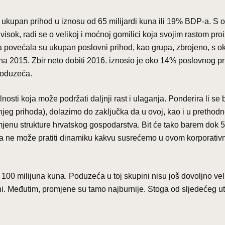
e ukupan prihod u iznosu od 65 milijardi kuna ili 19% BDP-a. S 
isok, radi se o velikoj i moćnoj gomilici koja svojim rastom pro
povećala su ukupan poslovni prihod, kao grupa, zbrojeno, s o
na 2015. Zbir neto dobiti 2016. iznosio je oko 14% poslovnog p
poduzeća.
nosti koja može podržati daljnji rast i ulaganja. Ponderira li se 
šnjeg prihoda), dolazimo do zaključka da u ovoj, kao i u prethodn
promjenu strukture hrvatskog gospodarstva. Bit će tako barem dok 
oja ne može pratiti dinamiku kakvu susrećemo u ovom korporati
100 milijuna kuna. Poduzeća u toj skupini nisu još dovoljno vel
lini. Međutim, promjene su tamo najburnije. Stoga od sljedećeg u