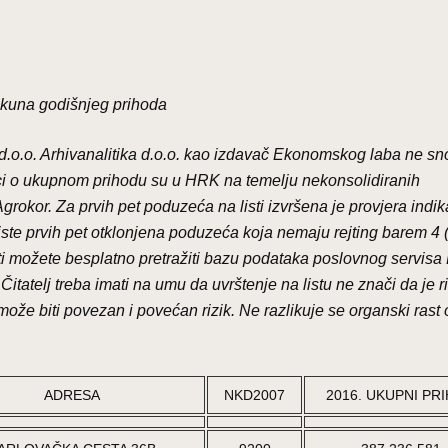
 kuna godišnjeg prihoda
d.o.o. Arhivanalitika d.o.o. kao izdavač Ekonomskog laba ne sn
i o ukupnom prihodu su u HRK na temelju nekonsolidiranih
rokor. Za prvih pet poduzeća na listi izvršena je provjera indik
liste prvih pet otklonjena poduzeća koja nemaju rejting barem 4 
ti možete besplatno pretražiti bazu podataka poslovnog servisa 
itatelj treba imati na umu da uvrštenje na listu ne znači da je ri
može biti povezan i povećan rizik. Ne razlikuje se organski rast
ADRESA
NKD2007
2016. UKUPNI PR