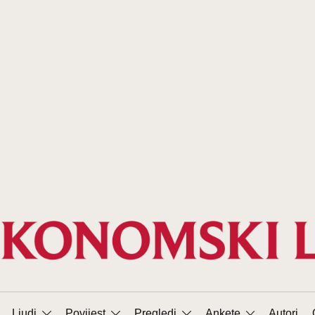
Ljudi
Povijest
Pregledi
Ankete
Autori