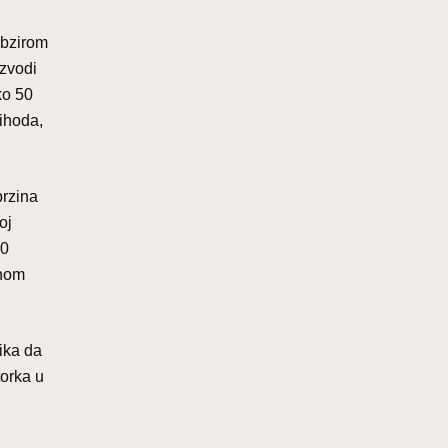
obzirom
izvodi
ko 50
rihoda,
brzina
oj
50
vnom
ika da
torka u