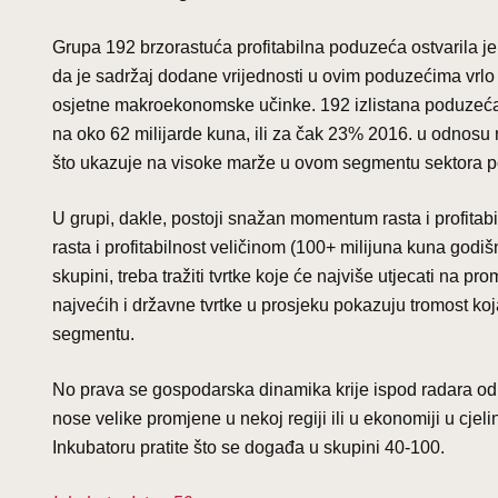
Grupa 192 brzorastuća profitabilna poduzeća ostvarila j
da je sadržaj dodane vrijednosti u ovim poduzećima vrlo v
osjetne makroekonomske učinke. 192 izlistana poduzeća 
na oko 62 milijarde kuna, ili za čak 23% 2016. u odnosu 
što ukazuje na visoke marže u ovom segmentu sektora 
U grupi, dakle, postoji snažan momentum rasta i profitabil
rasta i profitabilnost veličinom (100+ milijuna kuna godi
skupini, treba tražiti tvrtke koje će najviše utjecati na 
najvećih i državne tvrtke u prosjeku pokazuju tromost k
segmentu.
No prava se gospodarska dinamika krije ispod radara od 
nose velike promjene u nekoj regiji ili u ekonomiji u cje
Inkubatoru pratite što se događa u skupini 40-100.