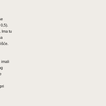
se
0,5).
 Ima tu
na
išće.
 imali
ng
e
pri