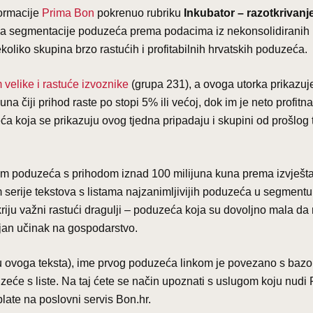
formacije
Prima Bon
pokrenuo rubriku
Inkubator – razotkrivanj
rija segmentacije poduzeća prema podacima iz nekonsolidiranih
ekoliko skupina brzo rastućih i profitabilnih hrvatskih poduzeća.
 velike i rastuće izvoznike
(grupa 231), a ovoga utorka prikazu
 čiji prihod raste po stopi 5% ili većoj, dok im je neto profitn
a koja se prikazuju ovog tjedna pripadaju i skupini od prošlog 
 poduzeća s prihodom iznad 100 milijuna kuna prema izvješt
 serije tekstova s listama najzanimljivijih poduzeća u segmentu
riju važni rastući dragulji – poduzeća koja su dovoljno mala d
čajan učinak na gospodarstvo.
dnu ovoga teksta), ime prvog poduzeća linkom je povezano s baz
zeće s liste. Na taj ćete se način upoznati s uslugom koju nudi
plate na poslovni servis Bon.hr.