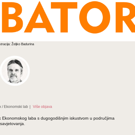
stracija: Željko Badurina
k
/
Ekonomski lab
|
Više objava
ednik Ekonomskog laba s dugogodišnjim iskustvom u područjima
savjetovanja.