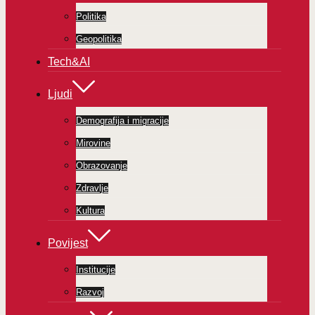
Politika
Geopolitika
Tech&AI
Ljudi
Demografija i migracije
Mirovine
Obrazovanje
Zdravlje
Kultura
Povijest
Institucije
Razvoj