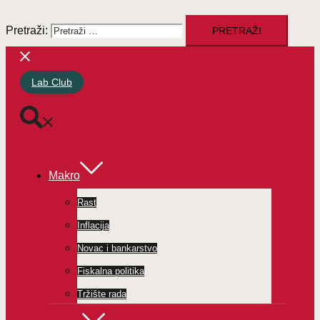
Pretraži:
Lab Club
Makro
Rast
Inflacija
Novac i bankarstvo
Fiskalna politika
Tržište rada