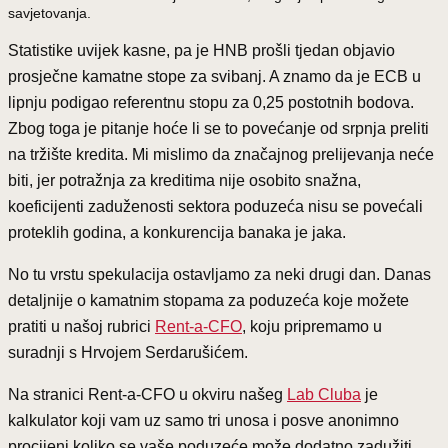
savjetovanja.
Statistike uvijek kasne, pa je HNB prošli tjedan objavio
prosječne kamatne stope za svibanj. A znamo da je ECB u
lipnju podigao referentnu stopu za 0,25 postotnih bodova.
Zbog toga je pitanje hoće li se to povećanje od srpnja preliti
na tržište kredita. Mi mislimo da značajnog prelijevanja neće
biti, jer potražnja za kreditima nije osobito snažna,
koeficijenti zaduženosti sektora poduzeća nisu se povećali
proteklih godina, a konkurencija banaka je jaka.
No tu vrstu spekulacija ostavljamo za neki drugi dan. Danas
detaljnije o kamatnim stopama za poduzeća koje možete
pratiti u našoj rubrici
Rent-a-CFO
, koju pripremamo u
suradnji s Hrvojem Serdarušićem.
Na stranici Rent-a-CFO u okviru našeg
Lab Cluba
je
kalkulator koji vam uz samo tri unosa i posve anonimno
procijeni koliko se vaše poduzeće može dodatno zadužiti.