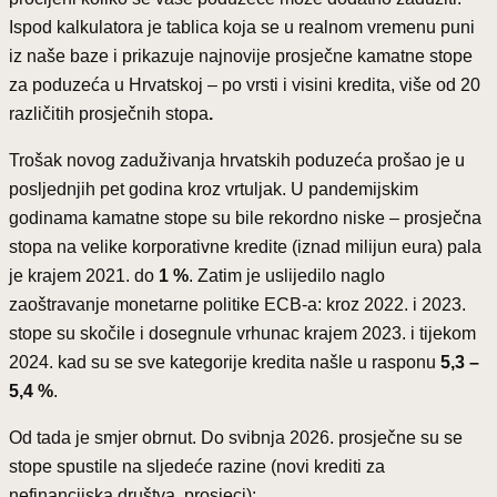
Ispod kalkulatora je tablica koja se u realnom vremenu puni
iz naše baze i prikazuje najnovije prosječne kamatne stope
za poduzeća u Hrvatskoj – po vrsti i visini kredita, više od 20
različitih prosječnih stopa
.
Trošak novog zaduživanja hrvatskih poduzeća prošao je u
posljednjih pet godina kroz vrtuljak. U pandemijskim
godinama kamatne stope su bile rekordno niske – prosječna
stopa na velike korporativne kredite (iznad milijun eura) pala
je krajem 2021. do
1 %
. Zatim je uslijedilo naglo
zaoštravanje monetarne politike ECB-a: kroz 2022. i 2023.
stope su skočile i dosegnule vrhunac krajem 2023. i tijekom
2024. kad su se sve kategorije kredita našle u rasponu
5,3 –
5,4 %
.
Od tada je smjer obrnut. Do svibnja 2026. prosječne su se
stope spustile na sljedeće razine (novi krediti za
nefinancijska društva, prosjeci):