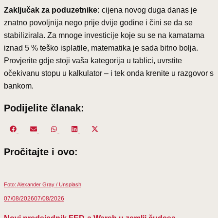
Zaključak za poduzetnike:
cijena novog duga danas je
znatno povoljnija nego prije dvije godine i čini se da se
stabilizirala. Za mnoge investicije koje su se na kamatama
iznad 5 % teško isplatile, matematika je sada bitno bolja.
Provjerite gdje stoji vaša kategorija u tablici, uvrstite
očekivanu stopu u kalkulator – i tek onda krenite u razgovor s
bankom.
Podijelite članak:
Share
Share
Share
Share
Share
on
on
on
on
on
Pročitajte i ovo:
Facebook
Email
WhatsApp
LinkedIn
X
(Twitter)
Foto: Alexander Gray / Unsplash
07/08/2026
07/08/2026