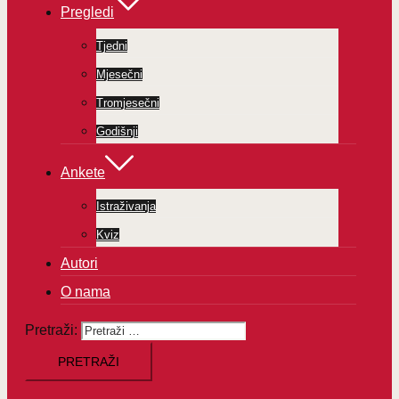
Pregledi
Tjedni
Mjesečni
Tromjesečni
Godišnji
Ankete
Istraživanja
Kviz
Autori
O nama
Pretraži: