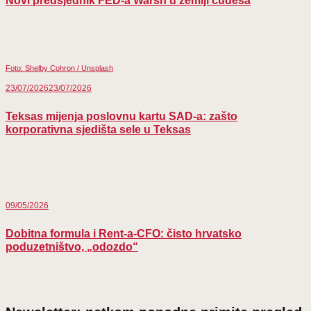
Novi predsjednik FED-a Warsh u zemlji čudesa
Foto: Shelby Cohron / Unsplash
23/07/2026
23/07/2026
Teksas mijenja poslovnu kartu SAD-a: zašto
korporativna sjedišta sele u Teksas
09/05/2026
Dobitna formula i Rent-a-CFO: čisto hrvatsko
poduzetništvo, „odozdo“