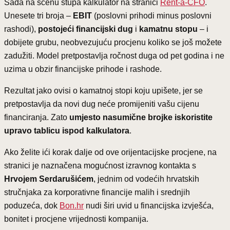
Sada na scenu stupa kalkulator na stranici
Rent-a-CFO
.
Unesete tri broja –
EBIT
(poslovni prihodi minus poslovni
rashodi),
postojeći financijski dug
i
kamatnu stopu
– i
dobijete grubu, neobvezujuću procjenu koliko se još možete
zadužiti. Model pretpostavlja ročnost duga od pet godina i ne
uzima u obzir financijske prihode i rashode.
Rezultat jako ovisi o kamatnoj stopi koju upišete, jer se
pretpostavlja da novi dug neće promijeniti vašu cijenu
financiranja. Zato
umjesto nasumične brojke iskoristite
upravo tablicu ispod kalkulatora
.
Ako želite ići korak dalje od ove orijentacijske procjene, na
stranici je naznačena mogućnost izravnog kontakta s
Hrvojem Serdarušićem
, jednim od vodećih hrvatskih
stručnjaka za korporativne financije malih i srednjih
poduzeća, dok
Bon.hr
nudi širi uvid u financijska izvješća,
bonitet i procjene vrijednosti kompanija.