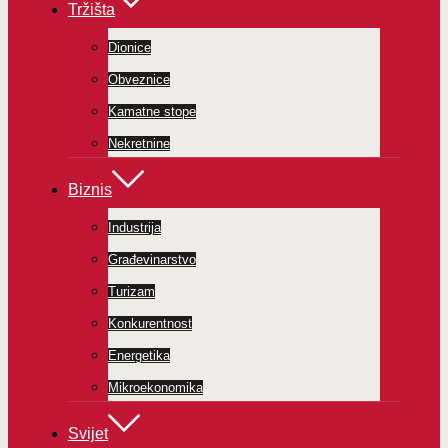
Tržišta
Dionice
Obveznice
Kamatne stope
Nekretnine
Biznis
Industrija
Građevinarstvo
Turizam
Konkurentnost
Energetika
Mikroekonomika
Svijet