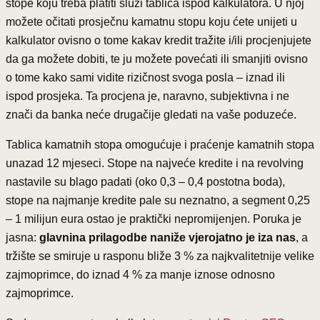
stope koju treba platiti služi tablica ispod kalkulatora. U njoj
možete očitati prosječnu kamatnu stopu koju ćete unijeti u
kalkulator ovisno o tome kakav kredit tražite i/ili procjenjujete
da ga možete dobiti, te ju možete povećati ili smanjiti ovisno
o tome kako sami vidite rizičnost svoga posla – iznad ili
ispod prosjeka. Ta procjena je, naravno, subjektivna i ne
znači da banka neće drugačije gledati na vaše poduzeće.
Tablica kamatnih stopa omogućuje i praćenje kamatnih stopa
unazad 12 mjeseci. Stope na najveće kredite i na revolving
nastavile su blago padati (oko 0,3 – 0,4 postotna boda),
stope na najmanje kredite pale su neznatno, a segment 0,25
– 1 milijun eura ostao je praktički nepromijenjen. Poruka je
jasna:
glavnina prilagodbe naniže vjerojatno je iza nas
, a
tržište se smiruje u rasponu bliže 3 % za najkvalitetnije velike
zajmoprimce, do iznad 4 % za manje iznose odnosno
zajmoprimce.