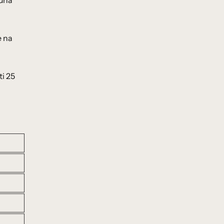
juna
e na
ti 25