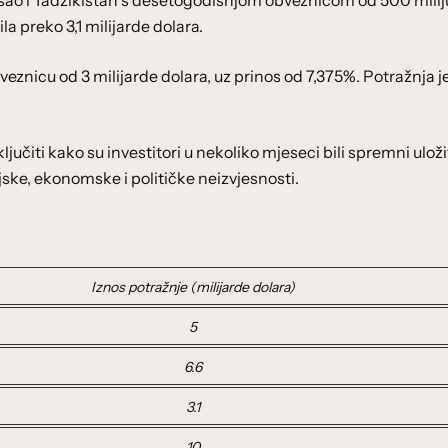
ašao i Tadžikistan s desetogodišnjom obveznicom od 500 mili
la preko 3,1 milijarde dolara.
znicu od 3 milijarde dolara, uz prinos od 7,375%. Potražnja j
čiti kako su investitori u nekoliko mjeseci bili spremni uloži
jske, ekonomske i političke neizvjesnosti.
Iznos potražnje (milijarde dolara)
5
6.6
3.1
10