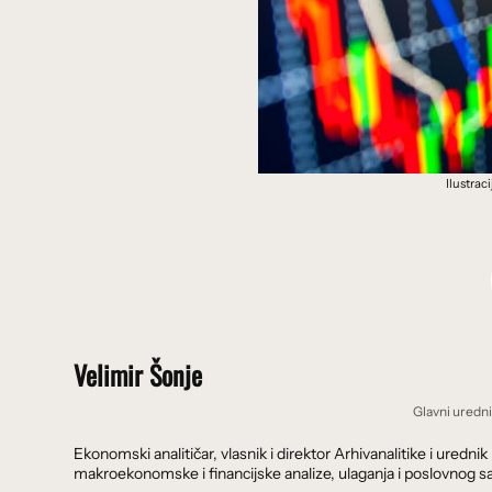
Ilustrac
Velimir Šonje
Glavni uredn
Ekonomski analitičar, vlasnik i direktor Arhivanalitike i ure
makroekonomske i financijske analize, ulaganja i poslovnog sa