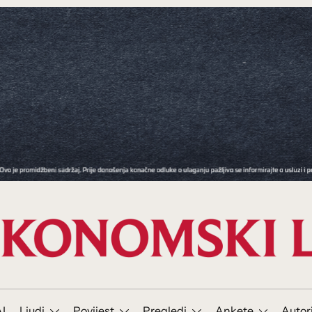
I
Ljudi
Povijest
Pregledi
Ankete
Autor