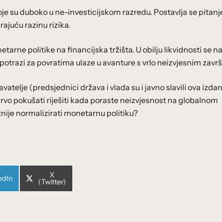
e koje su duboko u ne-investicijskom razredu. Postavlja se pitanje
ajuću razinu rizika.
arne politike na financijska tržišta. U obilju likvidnosti se n
 u potrazi za povratima ulaze u avanture s vrlo neizvjesnim zav
elje (predsjednici država i vlada su i javno slavili ova izdanj
 prvo pokušati riješiti kada poraste neizvjesnost na globalnom
nije normalizirati monetarnu politiku?
Share
X
e
edIn
on
(Twitter)