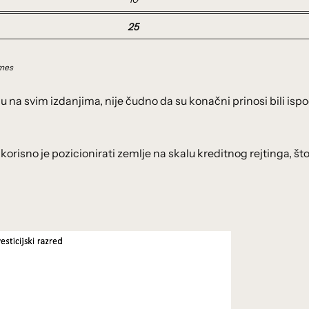
25
imes
na svim izdanjima, nije čudno da su konačni prinosi bili isp
 korisno je pozicionirati zemlje na skalu kreditnog rejtinga, što