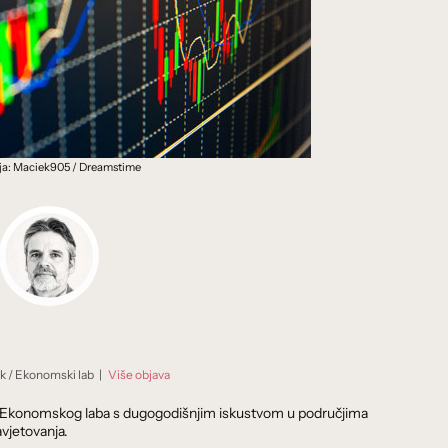
ija: Maciek905 / Dreamstime
ik
/
Ekonomski lab
|
Više objava
dnik Ekonomskog laba s dugogodišnjim iskustvom u područjima
vjetovanja.