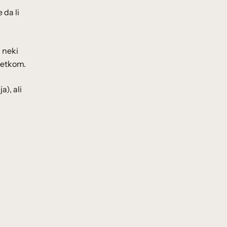
 da li
a neki
ršetkom.
a), ali