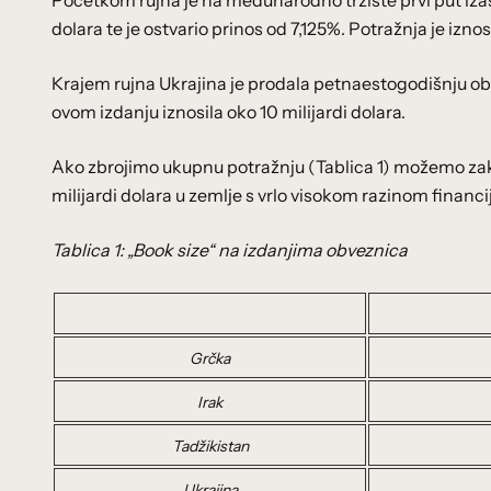
Početkom rujna je na međunarodno tržište prvi put iz
dolara te je ostvario prinos od 7,125%. Potražnja je iznosi
Krajem rujna Ukrajina je prodala petnaestogodišnju obve
ovom izdanju iznosila oko 10 milijardi dolara.
Ako zbrojimo ukupnu potražnju (Tablica 1) možemo zaklju
milijardi dolara u zemlje s vrlo visokom razinom financi
Tablica 1: „Book size“ na izdanjima obveznica
Grčka
Irak
Tadžikistan
Ukrajina