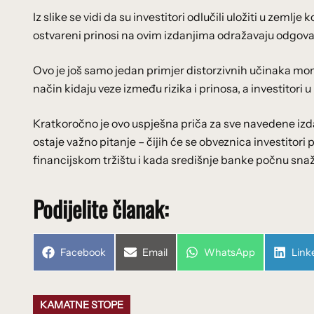
Iz slike se vidi da su investitori odlučili uložiti u zemlj
ostvareni prinosi na ovim izdanjima odražavaju odgovar
Ovo je još samo jedan primjer distorzivnih učinaka monet
način kidaju veze između rizika i prinosa, a investitori
Kratkoročno je ovo uspješna priča za sve navedene izdavat
ostaje važno pitanje – čijih će se obveznica investitori
financijskom tržištu i kada središnje banke počnu snaž
Podijelite članak:
Share
Share
Share
Shar
Facebook
Email
WhatsApp
Link
on
on
on
on
KAMATNE STOPE