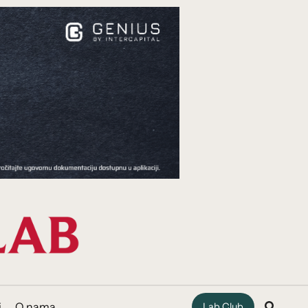
i
O nama
Lab Club