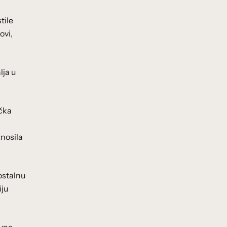
tile
ovi,
lja u
rčka
znosila
ostalnu
iju