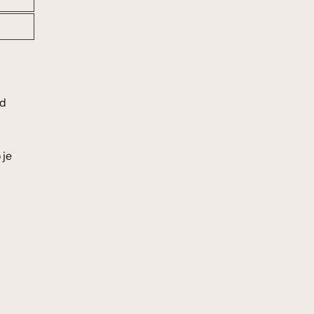
od
 je