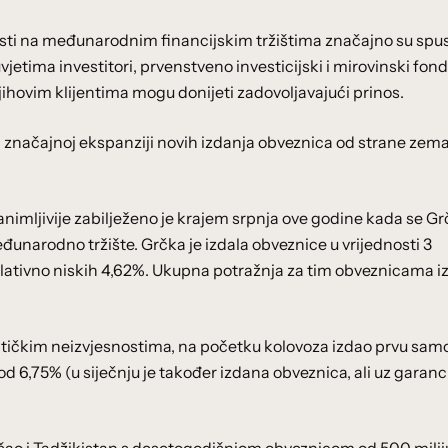
osti na međunarodnim financijskim tržištima značajno su spus
jetima investitori, prvenstveno investicijski i mirovinski fond
jihovim klijentima mogu donijeti zadovoljavajući prinos.
i značajnoj ekspanziji novih izdanja obveznica od strane zema
animljivije zabilježeno je krajem srpnja ove godine kada se G
eđunarodno tržište. Grčka je izdala obveznice u vrijednosti 3
elativno niskih 4,62%. Ukupna potražnja za tim obveznicama i
olitičkim neizvjesnostima, na početku kolovoza izdao prvu sam
d 6,75% (u siječnju je također izdana obveznica, ali uz garanc