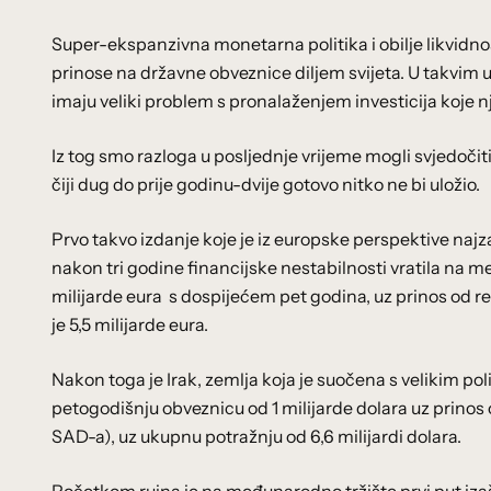
Super-ekspanzivna monetarna politika i obilje likvidn
prinose na državne obveznice diljem svijeta. U takvim uv
imaju veliki problem s pronalaženjem investicija koje n
Iz tog smo razloga u posljednje vrijeme mogli svjedočit
čiji dug do prije godinu-dvije gotovo nitko ne bi uložio.
Prvo takvo izdanje koje je iz europske perspektive najz
nakon tri godine financijske nestabilnosti vratila na m
milijarde eura s dospijećem pet godina, uz prinos od r
je 5,5 milijarde eura.
Nakon toga je Irak, zemlja koja je suočena s velikim p
petogodišnju obveznicu od 1 milijarde dolara uz prinos o
SAD-a), uz ukupnu potražnju od 6,6 milijardi dolara.