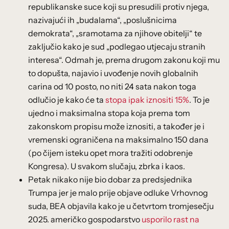
republikanske suce koji su presudili protiv njega,
nazivajući ih „budalama“, „poslušnicima
demokrata“, „sramotama za njihove obitelji“ te
zaključio kako je sud „podlegao utjecaju stranih
interesa“. Odmah je, prema drugom zakonu koji mu
to dopušta, najavio i uvođenje novih globalnih
carina od 10 posto, no niti 24 sata nakon toga
odlučio je kako će ta
stopa ipak iznositi 15%
. To je
ujedno i maksimalna stopa koja prema tom
zakonskom propisu može iznositi, a također je i
vremenski ograničena na maksimalno 150 dana
(po čijem isteku opet mora tražiti odobrenje
Kongresa). U svakom slučaju, zbrka i kaos.
Petak nikako nije bio dobar za predsjednika
Trumpa jer je malo prije objave odluke Vrhovnog
suda, BEA objavila kako je u četvrtom tromjesečju
2025. američko gospodarstvo
usporilo rast na