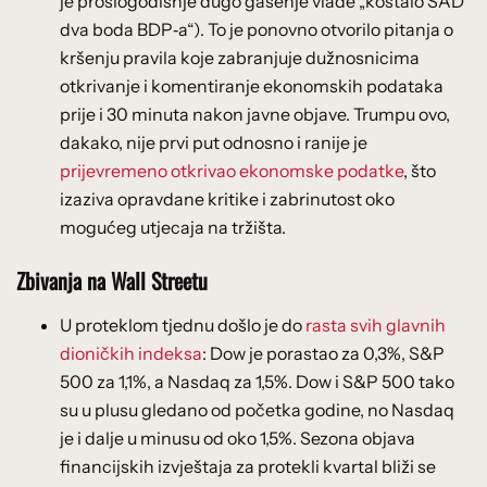
je prošlogodišnje dugo gašenje vlade „koštalo SAD
dva boda BDP‑a“). To je ponovno otvorilo pitanja o
kršenju pravila koje zabranjuje dužnosnicima
otkrivanje i komentiranje ekonomskih podataka
prije i 30 minuta nakon javne objave. Trumpu ovo,
dakako, nije prvi put odnosno i ranije je
prijevremeno otkrivao ekonomske podatke
, što
izaziva opravdane kritike i zabrinutost oko
mogućeg utjecaja na tržišta.
Zbivanja na Wall Streetu
U proteklom tjednu došlo je do
rasta svih glavnih
dioničkih indeksa
: Dow je porastao za 0,3%, S&P
500 za 1,1%, a Nasdaq za 1,5%. Dow i S&P 500 tako
su u plusu gledano od početka godine, no Nasdaq
je i dalje u minusu od oko 1,5%. Sezona objava
financijskih izvještaja za protekli kvartal bliži se