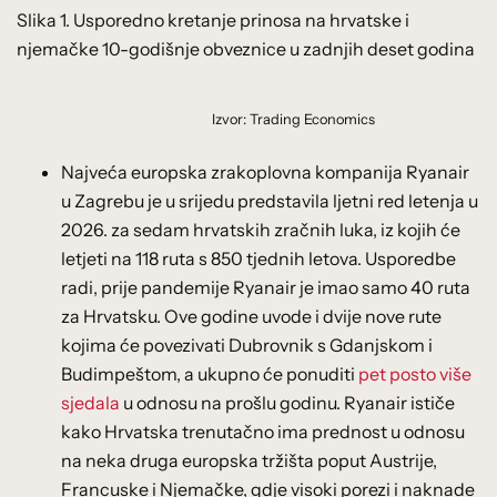
Slika 1. Usporedno kretanje prinosa na hrvatske i
njemačke 10-godišnje obveznice u zadnjih deset godina
Izvor: Trading Economics
Najveća europska zrakoplovna kompanija Ryanair
u Zagrebu je u srijedu predstavila ljetni red letenja u
2026. za sedam hrvatskih zračnih luka, iz kojih će
letjeti na 118 ruta s 850 tjednih letova. Usporedbe
radi, prije pandemije Ryanair je imao samo 40 ruta
za Hrvatsku. Ove godine uvode i dvije nove rute
kojima će povezivati Dubrovnik s Gdanjskom i
Budimpeštom, a ukupno će ponuditi
pet posto više
sjedala
u odnosu na prošlu godinu. Ryanair ističe
kako Hrvatska trenutačno ima prednost u odnosu
na neka druga europska tržišta poput Austrije,
Francuske i Njemačke, gdje visoki porezi i naknade