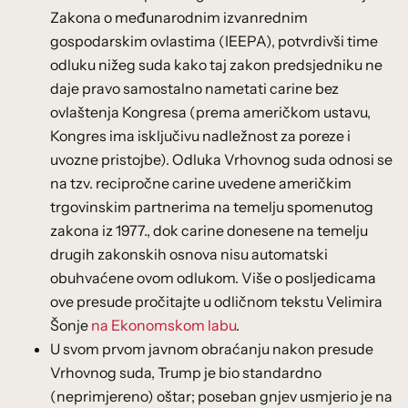
Zakona o međunarodnim izvanrednim
gospodarskim ovlastima (IEEPA), potvrdivši time
odluku nižeg suda kako taj zakon predsjedniku ne
daje pravo samostalno nametati carine bez
ovlaštenja Kongresa (prema američkom ustavu,
Kongres ima isključivu nadležnost za poreze i
uvozne pristojbe). Odluka Vrhovnog suda odnosi se
na tzv. recipročne carine uvedene američkim
trgovinskim partnerima na temelju spomenutog
zakona iz 1977., dok carine donesene na temelju
drugih zakonskih osnova nisu automatski
obuhvaćene ovom odlukom. Više o posljedicama
ove presude pročitajte u odličnom tekstu Velimira
Šonje
na Ekonomskom labu
.
U svom prvom javnom obraćanju nakon presude
Vrhovnog suda, Trump je bio standardno
(neprimjereno) oštar; poseban gnjev usmjerio je na