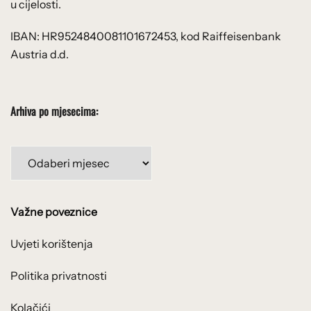
u cijelosti.
IBAN: HR9524840081101672453, kod Raiffeisenbank
Austria d.d.
Arhiva po mjesecima:
Arhiva
po
mjesecima:
Važne poveznice
Uvjeti korištenja
Politika privatnosti
Kolačići