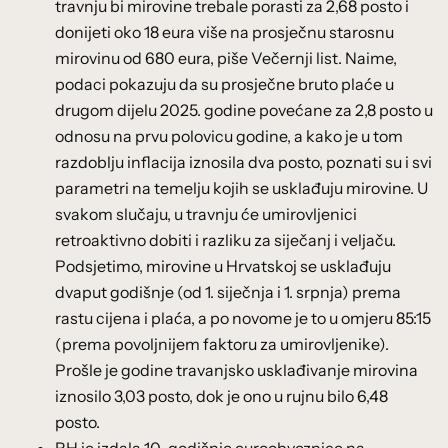
travnju bi mirovine trebale porasti za 2,68 posto i
donijeti oko 18 eura više na prosječnu starosnu
mirovinu od 680 eura, piše Večernji list. Naime,
podaci pokazuju da su prosječne bruto plaće u
drugom dijelu 2025. godine povećane za 2,8 posto u
odnosu na prvu polovicu godine, a kako je u tom
razdoblju inflacija iznosila dva posto, poznati su i svi
parametri na temelju kojih se usklađuju mirovine. U
svakom slučaju, u travnju će umirovljenici
retroaktivno dobiti i razliku za siječanj i veljaču.
Podsjetimo, mirovine u Hrvatskoj se usklađuju
dvaput godišnje (od 1. siječnja i 1. srpnja) prema
rastu cijena i plaća, a po novome je to u omjeru 85:15
(prema povoljnijem faktoru za umirovljenike).
Prošle je godine travanjsko usklađivanje mirovina
iznosilo 3,03 posto, dok je ono u rujnu bilo 6,48
posto.
RH je izdala 10-godišnje euroobveznice na