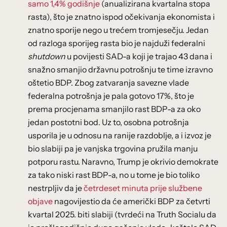
samo 1,4% godišnje
(anualizirana kvartalna stopa
rasta), što je znatno ispod očekivanja ekonomista i
znatno sporije nego u trećem tromjesečju. Jedan
od razloga sporijeg rasta bio je najduži federalni
shutdown
u povijesti SAD-a koji je trajao 43 dana i
snažno smanjio državnu potrošnju te time izravno
oštetio BDP. Zbog zatvaranja savezne vlade
federalna potrošnja je pala gotovo 17%, što je
prema procjenama smanjilo rast BDP-a za oko
jedan postotni bod. Uz to, osobna potrošnja
usporila je u odnosu na ranije razdoblje, a i izvoz je
bio slabiji pa je vanjska trgovina pružila manju
potporu rastu. Naravno, Trump je okrivio demokrate
za tako niski rast BDP-a, no u tome je bio toliko
nestrpljiv da je
četrdeset minuta prije službene
objave
nagovijestio da će američki BDP za četvrti
kvartal 2025. biti slabiji (tvrdeći na Truth Socialu da