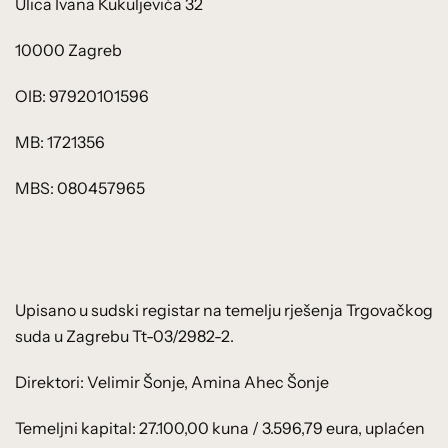
Ulica Ivana Kukuljevića 32
10000 Zagreb
OIB: 97920101596
MB: 1721356
MBS: 080457965
Upisano u sudski registar na temelju rješenja Trgovačkog
suda u Zagrebu Tt-03/2982-2.
Direktori: Velimir Šonje, Amina Ahec Šonje
Temeljni kapital: 27.100,00 kuna / 3.596,79 eura, uplaćen