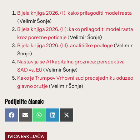
Bijela knjiga 2026. (I): kako prilagoditi model rasta
(Velimir Šonje)
Bijela knjiga 2026. (II): kako prilagoditi model rasta
kroz porezne poticaje
(Velimir Šonje)
Bijela knjiga 2026. (III): analitičke podloge
(Velimir
Šonje)
Nastavlja se AI kapitalna groznica: perspektiva
SAD vs. EU
(Velimir Šonje)
Kako je Trumpov Vrhovni sud predsjedniku oduzeo
glavno oružje
(Velimir Šonje)
Podijelite članak:
Share
Share
Share
Share
Share
Facebook
Email
WhatsApp
LinkedIn
X
on
on
on
on
on
(Twitter)
IVICA BRKLJAČA