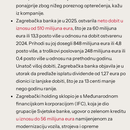
ponajprije zbog nižeg poreznog opterećenja, kažu
iz kompanije.
Zagrebačka banka je u 2025. ostvarila
neto dobit u
iznosu od 510 milijuna eura
, što je za 60 milijuna
eura ili 13,3 posto više u odnosu na dobit ostvarenu
2024. Prihodi su joj dosegli 848 milijuna eura ili 4,8
posto više, a troškovi poslovanja 248 milijuna eura ili
0,4 posto više u odnosu na prethodnu godinu.
Unatoč višoj dobiti, Zagrebačka banka objavila je u
utorak da predlaže isplatu dividende od 1,27 eura po
dionici iz lanjske dobiti, što je za 13 centi manje
nego godinu ranije.
Zagrebački holding sklopio je s Međunarodnom
financijskom korporacijom (IFC), koja je dio
grupacije Svjetske banke, ugovor o zelenom kreditu
u iznosu do 56 milijuna eura
namijenjenom za
modernizaciju vozila, strojeva i opreme