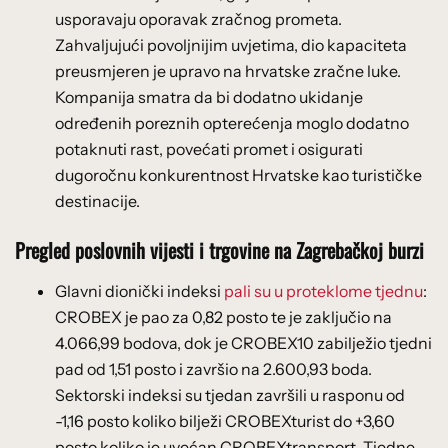
usporavaju oporavak zračnog prometa.
Zahvaljujući povoljnijim uvjetima, dio kapaciteta
preusmjeren je upravo na hrvatske zračne luke.
Kompanija smatra da bi dodatno ukidanje
određenih poreznih opterećenja moglo dodatno
potaknuti rast, povećati promet i osigurati
dugoročnu konkurentnost Hrvatske kao turističke
destinacije.
Pregled poslovnih vijesti i trgovine na Zagrebačkoj burzi
Glavni dionički indeksi
pali su u proteklome tjednu
:
CROBEX je pao za 0,82 posto te je zaključio na
4.066,99 bodova, dok je CROBEX10 zabilježio tjedni
pad od 1,51 posto i završio na 2.600,93 boda.
Sektorski indeksi su tjedan završili u rasponu od
-1,16 posto koliko bilježi CROBEXturist do +3,60
posto koliko je uvećan CROBEXtransport. Tjedne