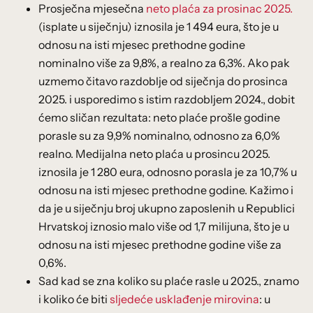
Prosječna mjesečna
neto plaća za prosinac 2025.
(isplate u siječnju) iznosila je 1 494 eura, što je u
odnosu na isti mjesec prethodne godine
nominalno više za 9,8%, a realno za 6,3%. Ako pak
uzmemo čitavo razdoblje od siječnja do prosinca
2025. i usporedimo s istim razdobljem 2024., dobit
ćemo sličan rezultata: neto plaće prošle godine
porasle su za 9,9% nominalno, odnosno za 6,0%
realno. Medijalna neto plaća u prosincu 2025.
iznosila je 1 280 eura, odnosno porasla je za 10,7% u
odnosu na isti mjesec prethodne godine. Kažimo i
da je u siječnju broj ukupno zaposlenih u Republici
Hrvatskoj iznosio malo više od 1,7 milijuna, što je u
odnosu na isti mjesec prethodne godine više za
0,6%.
Sad kad se zna koliko su plaće rasle u 2025., znamo
i koliko će biti
sljedeće usklađenje mirovina
: u