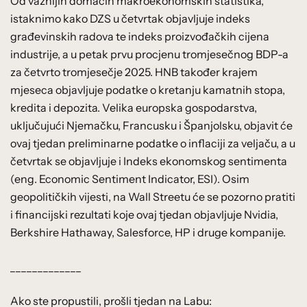
Od važnijih domaćih makroekonomskih statistika,
istaknimo kako DZS u četvrtak objavljuje indeks
građevinskih radova te indeks proizvođačkih cijena
industrije, a u petak prvu procjenu tromjesečnog BDP-a
za četvrto tromjesečje 2025. HNB također krajem
mjeseca objavljuje podatke o kretanju kamatnih stopa,
kredita i depozita. Velika europska gospodarstva,
uključujući Njemačku, Francusku i Španjolsku, objavit će
ovaj tjedan preliminarne podatke o inflaciji za veljaču, a u
četvrtak se objavljuje i Indeks ekonomskog sentimenta
(eng. Economic Sentiment Indicator, ESI). Osim
geopolitičkih vijesti, na Wall Streetu će se pozorno pratiti
i financijski rezultati koje ovaj tjedan objavljuje Nvidia,
Berkshire Hathaway, Salesforce, HP i druge kompanije.
_____________
Ako ste propustili, prošli tjedan na Labu: