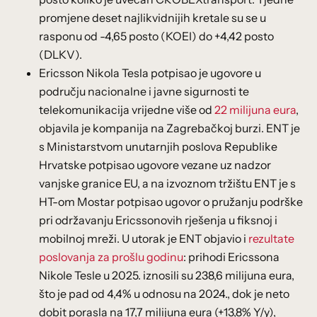
promjene deset najlikvidnijih kretale su se u
rasponu od -4,65 posto (KOEI) do +4,42 posto
(DLKV).
Ericsson Nikola Tesla potpisao je ugovore u
području nacionalne i javne sigurnosti te
telekomunikacija vrijedne više od
22 milijuna eura
,
objavila je kompanija na Zagrebačkoj burzi. ENT je
s Ministarstvom unutarnjih poslova Republike
Hrvatske potpisao ugovore vezane uz nadzor
vanjske granice EU, a na izvoznom tržištu ENT je s
HT-om Mostar potpisao ugovor o pružanju podrške
pri održavanju Ericssonovih rješenja u fiksnoj i
mobilnoj mreži. U utorak je ENT objavio i
rezultate
poslovanja za prošlu godinu
: prihodi Ericssona
Nikole Tesle u 2025. iznosili su 238,6 milijuna eura,
što je pad od 4,4% u odnosu na 2024., dok je neto
dobit porasla na 17,7 milijuna eura (+13,8% Y/y),