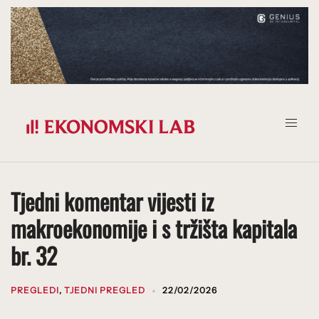
Prijeđi
na
sadržaj
Tjedni komentar vijesti iz
makroekonomije i s tržišta kapitala
br. 32
PREGLEDI
,
TJEDNI PREGLED
22/02/2026