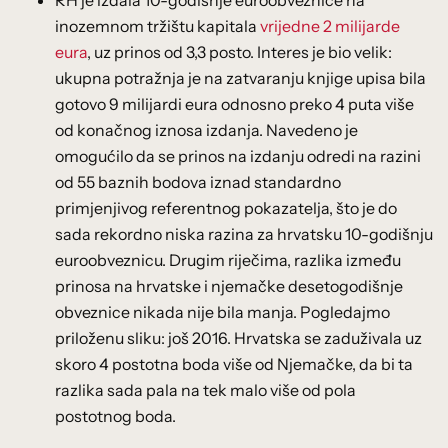
inozemnom tržištu kapitala
vrijedne 2 milijarde
eura
, uz prinos od 3,3 posto. Interes je bio velik:
ukupna potražnja je na zatvaranju knjige upisa bila
gotovo 9 milijardi eura odnosno preko 4 puta više
od konačnog iznosa izdanja. Navedeno je
omogućilo da se prinos na izdanju odredi na razini
od 55 baznih bodova iznad standardno
primjenjivog referentnog pokazatelja, što je do
sada rekordno niska razina za hrvatsku 10-godišnju
euroobveznicu. Drugim riječima, razlika između
prinosa na hrvatske i njemačke desetogodišnje
obveznice nikada nije bila manja. Pogledajmo
priloženu sliku: još 2016. Hrvatska se zaduživala uz
skoro 4 postotna boda više od Njemačke, da bi ta
razlika sada pala na tek malo više od pola
postotnog boda.