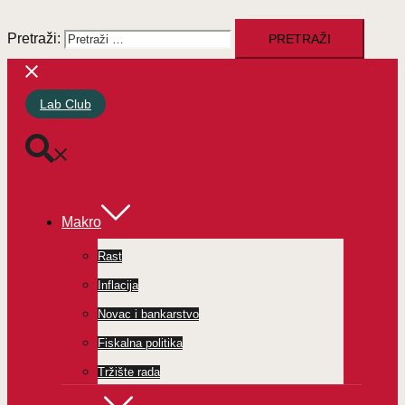
Pretraži:
Lab Club
Makro
Rast
Inflacija
Novac i bankarstvo
Fiskalna politika
Tržište rada