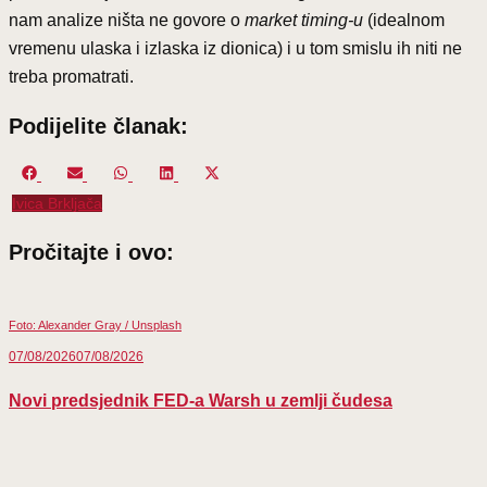
nam analize ništa ne govore o
market timing-u
(idealnom
vremenu ulaska i izlaska iz dionica) i u tom smislu ih niti ne
treba promatrati.
Podijelite članak:
Share
Share
Share
Share
Share
on
on
on
on
on
Ivica Brkljača
Facebook
Email
WhatsApp
LinkedIn
X
(Twitter)
Pročitajte i ovo:
Foto: Alexander Gray / Unsplash
07/08/2026
07/08/2026
Novi predsjednik FED-a Warsh u zemlji čudesa