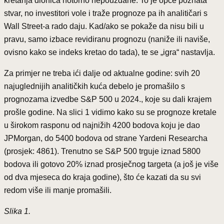
kretanja dionica notorno nepouzdane. To je opće poznata
stvar, no investitori vole i traže prognoze pa ih analitičari s
Wall Street-a rado daju. Kad/ako se pokaže da nisu bili u
pravu, samo izbace revidiranu prognozu (naniže ili naviše,
ovisno kako se indeks kretao do tada), te se „igra“ nastavlja.
Za primjer ne treba ići dalje od aktualne godine: svih 20
najuglednijih analitičkih kuća debelo je promašilo s
prognozama izvedbe S&P 500 u 2024., koje su dali krajem
prošle godine. Na slici 1 vidimo kako su se prognoze kretale
u širokom rasponu od najnižih 4200 bodova koju je dao
JPMorgan, do 5400 bodova od strane Yardeni Researcha
(prosjek: 4861). Trenutno se S&P 500 trguje iznad 5800
bodova ili gotovo 20% iznad prosječnog targeta (a još je više
od dva mjeseca do kraja godine), što će kazati da su svi
redom više ili manje promašili.
Slika 1.