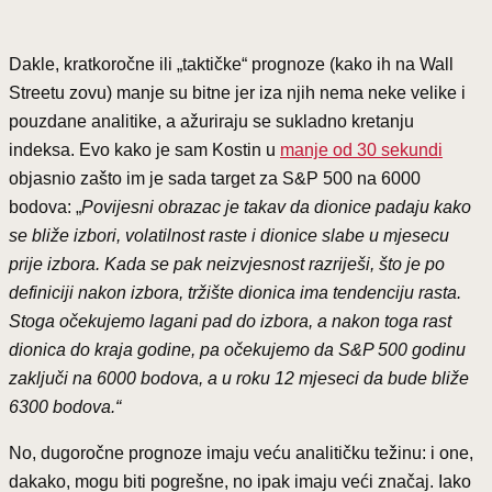
Dakle, kratkoročne ili „taktičke“ prognoze (kako ih na Wall
Streetu zovu) manje su bitne jer iza njih nema neke velike i
pouzdane analitike, a ažuriraju se sukladno kretanju
indeksa. Evo kako je sam Kostin u
manje od 30 sekundi
objasnio zašto im je sada target za S&P 500 na 6000
bodova: „
Povijesni obrazac je takav da dionice padaju kako
se bliže izbori, volatilnost raste i dionice slabe u mjesecu
prije izbora. Kada se pak neizvjesnost razriješi, što je po
definiciji nakon izbora, tržište dionica ima tendenciju rasta.
Stoga očekujemo lagani pad do izbora, a nakon toga rast
dionica do kraja godine, pa očekujemo da S&P 500 godinu
zaključi na 6000 bodova, a u roku 12 mjeseci da bude bliže
6300 bodova.“
No, dugoročne prognoze imaju veću analitičku težinu: i one,
dakako, mogu biti pogrešne, no ipak imaju veći značaj. Iako