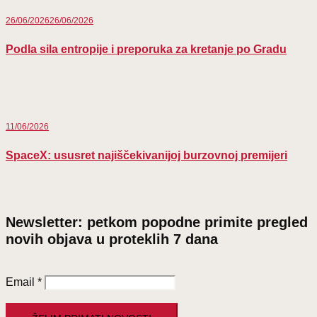
26/06/2026
26/06/2026
Podla sila entropije i preporuka za kretanje po Gradu
11/06/2026
SpaceX: ususret najiščekivanijoj burzovnoj premijeri
Newsletter: petkom popodne primite pregled
novih objava u proteklih 7 dana
Email
*