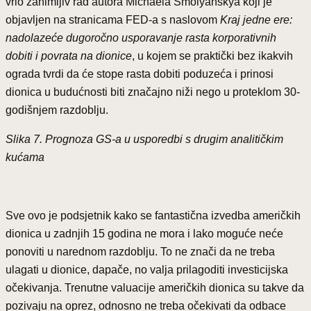
vrlo zanimljiv rad autora Michaela Smolyanskya koji je
objavljen na stranicama FED-a s naslovom
Kraj jedne ere:
nadolazeće dugoročno usporavanje rasta korporativnih
dobiti i povrata na dionice
, u kojem se praktički bez ikakvih
ograda tvrdi da će stope rasta dobiti poduzeća i prinosi
dionica u budućnosti biti značajno niži nego u proteklom 30-
godišnjem razdoblju.
Slika 7. Prognoza GS-a u usporedbi s drugim analitičkim
kućama
Sve ovo je podsjetnik kako se fantastična izvedba američkih
dionica u zadnjih 15 godina ne mora i lako moguće neće
ponoviti u narednom razdoblju. To ne znači da ne treba
ulagati u dionice, dapače, no valja prilagoditi investicijska
očekivanja. Trenutne valuacije američkih dionica su takve da
pozivaju na oprez, odnosno ne treba očekivati da odbace