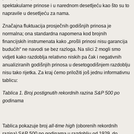
spektakularne prinose i u narednom desetljeću kao što su to
napravile u desetljeću za nama.
Značajna fluktuacija prosječnih godišnjih prinosa je
normalna; ona standardna napomena kod brojnih
financijskih instrumenata kako „prošli prinosi nisu garancija
budućih“ ne navodi se bez razloga. Na slici 2 mogli smo
vidjeti kako razdoblja relativno niskih pa čak i negativnih
anualiziranih godišnjih prinosa u desetogodišnjem razdoblju
nisu tako rijetka. Za kraj ćemo priložiti još jednu informativnu
tablicu:
Tablica 1. Broj postignutih rekordnih razina S&P 500 po
godinama
Tablica pokazuje broj
all-time high
(oborenih rekordnih
razina) S&P 500 po godinama u razdoblju od 1929. do