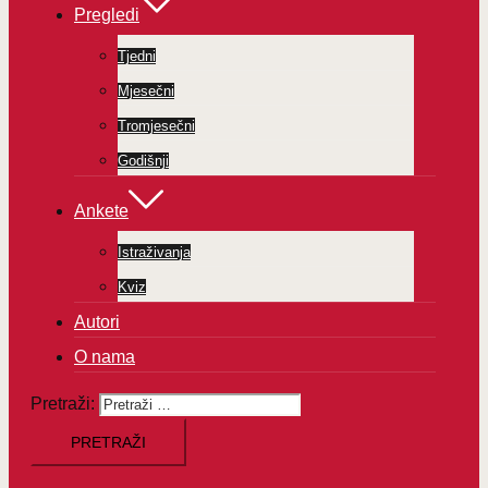
Pregledi
Tjedni
Mjesečni
Tromjesečni
Godišnji
Ankete
Istraživanja
Kviz
Autori
O nama
Pretraži: