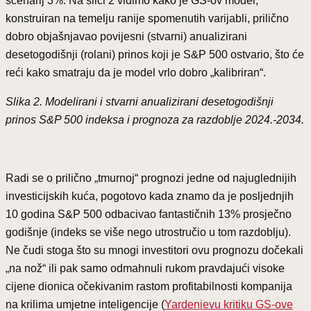
scenarij 3%. Na slici 2 vidimo kako je GS-ov model,
konstruiran na temelju ranije spomenutih varijabli, prilično
dobro objašnjavao povijesni (stvarni) anualizirani
desetogodišnji (rolani) prinos koji je S&P 500 ostvario, što će
reći kako smatraju da je model vrlo dobro „kalibriran“.
Slika 2. Modelirani i stvarni anualizirani desetogodišnji
prinos S&P 500 indeksa i prognoza za razdoblje 2024.-2034.
Radi se o prilično „tmurnoj“ prognozi jedne od najuglednijih
investicijskih kuća, pogotovo kada znamo da je posljednjih
10 godina S&P 500 odbacivao fantastičnih 13% prosječno
godišnje (indeks se više nego utrostručio u tom razdoblju).
Ne čudi stoga što su mnogi investitori ovu prognozu dočekali
„na nož“ ili pak samo odmahnuli rukom pravdajući visoke
cijene dionica očekivanim rastom profitabilnosti kompanija
na krilima umjetne inteligencije (
Yardenievu kritiku GS-ove