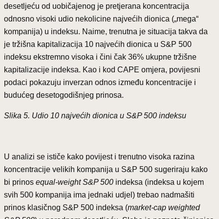
desetljeću od uobičajenog je pretjerana koncentracija
odnosno visoki udio nekolicine najvećih dionica („mega“
kompanija) u indeksu. Naime, trenutna je situacija takva da
je tržišna kapitalizacija 10 najvećih dionica u S&P 500
indeksu ekstremno visoka i čini čak 36% ukupne tržišne
kapitalizacije indeksa. Kao i kod CAPE omjera, povijesni
podaci pokazuju inverzan odnos između koncentracije i
budućeg desetogodišnjeg prinosa.
Slika 5. Udio 10 najvećih dionica u S&P 500 indeksu
U analizi se ističe kako povijest i trenutno visoka razina
koncentracije velikih kompanija u S&P 500 sugeriraju kako
bi prinos
equal-weight S&P 500
indeksa (indeksa u kojem
svih 500 kompanija ima jednaki udjel) trebao nadmašiti
prinos klasičnog S&P 500 indeksa (
market-cap weighted