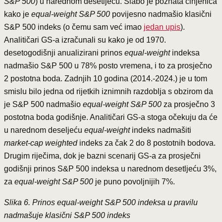
S&P 500
) u narednom desetljeću. Slabo je poznata činjenica
kako je
equal-weight S&P 500
povijesno nadmašio klasični
S&P 500 indeks (o čemu sam već imao
jedan upis
).
Analitičari GS-a izračunali su kako je od 1970.
desetogodišnji anualizirani prinos
equal-weight
indeksa
nadmašio S&P 500 u 78% posto vremena, i to za prosječno
2 postotna boda. Zadnjih 10 godina (2014.-2024.) je u tom
smislu bilo jedna od rijetkih iznimnih razdoblja s obzirom da
je S&P 500 nadmašio
equal-weight S&P 500
za prosječno 3
postotna boda godišnje. Analitičari GS-a stoga očekuju da će
u narednom deseljeću
equal-weight
indeks nadmašiti
market-cap weighted
indeks za čak 2 do 8 postotnih bodova.
Drugim riječima, dok je bazni scenarij GS-a za prosječni
godišnji prinos S&P 500 indeksa u narednom desetljeću 3%,
za
equal-weight S&P 500
je puno povoljnijih 7%.
Slika 6. Prinos equal-weight S&P 500 indeksa u pravilu
nadmašuje klasični S&P 500 indeks