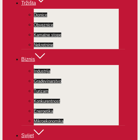
Tržišta
Dionice
Obveznice
Kamatne stope
Nekretnine
Biznis
Industrija
Građevinarstvo
Turizam
Konkurentnost
Energetika
Mikroekonomika
Svijet