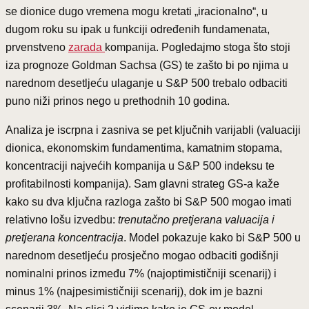
se dionice dugo vremena mogu kretati „iracionalno“, u
dugom roku su ipak u funkciji određenih fundamenata,
prvenstveno
zarada
kompanija. Pogledajmo stoga što stoji
iza prognoze Goldman Sachsa (GS) te zašto bi po njima u
narednom desetljeću ulaganje u S&P 500 trebalo odbaciti
puno niži prinos nego u prethodnih 10 godina.
Analiza je iscrpna i zasniva se pet ključnih varijabli (valuaciji
dionica, ekonomskim fundamentima, kamatnim stopama,
koncentraciji najvećih kompanija u S&P 500 indeksu te
profitabilnosti kompanija). Sam glavni strateg GS-a kaže
kako su dva ključna razloga zašto bi S&P 500 mogao imati
relativno lošu izvedbu:
trenutačno pretjerana valuacija i
pretjerana koncentracija
. Model pokazuje kako bi S&P 500 u
narednom desetljeću prosječno mogao odbaciti godišnji
nominalni prinos između 7% (najoptimističniji scenarij) i
minus 1% (najpesimističniji scenarij), dok im je bazni