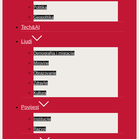
Politika
Geopolitika
Tech&AI
Ljudi
Demografija i migracije
Mirovine
Obrazovanje
Zdravlje
Kultura
Povijest
Institucije
Razvoj