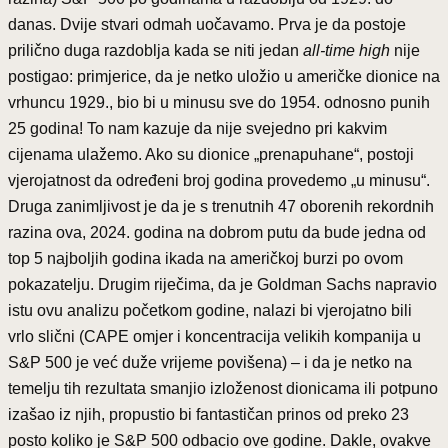
danas. Dvije stvari odmah uočavamo. Prva je da postoje
prilično duga razdoblja kada se niti jedan
all-time high
nije
postigao: primjerice, da je netko uložio u američke dionice na
vrhuncu 1929., bio bi u minusu sve do 1954. odnosno punih
25 godina! To nam kazuje da nije svejedno pri kakvim
cijenama ulažemo. Ako su dionice „prenapuhane“, postoji
vjerojatnost da određeni broj godina provedemo „u minusu“.
Druga zanimljivost je da je s trenutnih 47 oborenih rekordnih
razina ova, 2024. godina na dobrom putu da bude jedna od
top 5 najboljih godina ikada na američkoj burzi po ovom
pokazatelju. Drugim riječima, da je Goldman Sachs napravio
istu ovu analizu početkom godine, nalazi bi vjerojatno bili
vrlo slični (CAPE omjer i koncentracija velikih kompanija u
S&P 500 je već duže vrijeme povišena) – i da je netko na
temelju tih rezultata smanjio izloženost dionicama ili potpuno
izašao iz njih, propustio bi fantastičan prinos od preko 23
posto koliko je S&P 500 odbacio ove godine. Dakle, ovakve