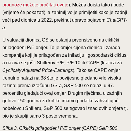
prognoze možete pročitati ovdje
). Možda doista tako i bude
(vrijeme će pokazati), a zanimljivo je primijetiti kako je zadnji
veći pad dionica u 2022. prekinut upravo pojavom
ChatGPT-
a
.
U valuaciji dionica GS se oslanja prvenstveno na ciklički
prilagođeni P/E omjer. To je omjer cijena dionica i zarada
kompanija koji je prilagođen za inflaciju i gospodarski ciklus,
a naziva se još i Shillerov P/E, P/E 10 ili CAPE (kratica za
Cyclicaly Adjusted Price-Earnings
). Tako se CAPE omjer
trenutno nalazi na 38 što je povijesno gledano vrlo visoka
razina: prema izračunu GS-a, S&P 500 se nalazi u 97.
percentilu gledajući ovaj omjer. Drugim riječima, u zadnjih
gotovo 150 godina za koliko imamo podatke zahvaljujući
nobelovcu Shilleru, S&P 500 se trgovao iznad ovih omjera tj.
bio je skuplji samo 3 posto vremena.
Slika 3. Ciklički prilagođeni P/E omjer (CAPE) S&P 500