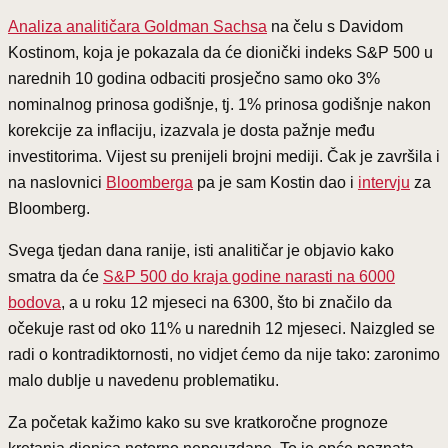
Analiza analitičara Goldman Sachsa
na čelu s Davidom
Kostinom, koja je pokazala da će dionički indeks S&P 500 u
narednih 10 godina odbaciti prosječno samo oko 3%
nominalnog prinosa godišnje, tj. 1% prinosa godišnje nakon
korekcije za inflaciju, izazvala je dosta pažnje među
investitorima. Vijest su prenijeli brojni mediji. Čak je završila i
na naslovnici
Bloomberga
pa je sam Kostin dao i
intervju
za
Bloomberg.
Svega tjedan dana ranije, isti analitičar je objavio kako
smatra da će
S&P 500 do kraja godine narasti na 6000
bodova
, a u roku 12 mjeseci na 6300, što bi značilo da
očekuje rast od oko 11% u narednih 12 mjeseci. Naizgled se
radi o kontradiktornosti, no vidjet ćemo da nije tako: zaronimo
malo dublje u navedenu problematiku.
Za početak kažimo kako su sve kratkoročne prognoze