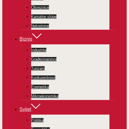
Obveznice
Kamatne stope
Nekretnine
Biznis
Industrija
Građevinarstvo
Turizam
Konkurentnost
Energetika
Mikroekonomika
Svijet
Politika