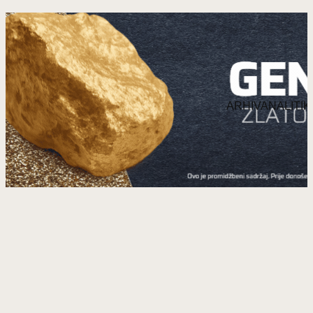
Prijeđi
na
sadržaj
ARHIVANALITIK