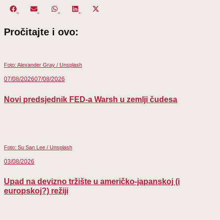
Share
Share
Share
Share
Share
Facebook
Email
WhatsApp
LinkedIn
X
on
on
on
on
on
(Twitter)
Pročitajte i ovo:
Foto: Alexander Gray / Unsplash
07/08/2026
07/08/2026
Novi predsjednik FED-a Warsh u zemlji čudesa
Foto: Su San Lee / Unsplash
03/08/2026
Upad na devizno tržište u američko-japanskoj (i
europskoj?) režiji