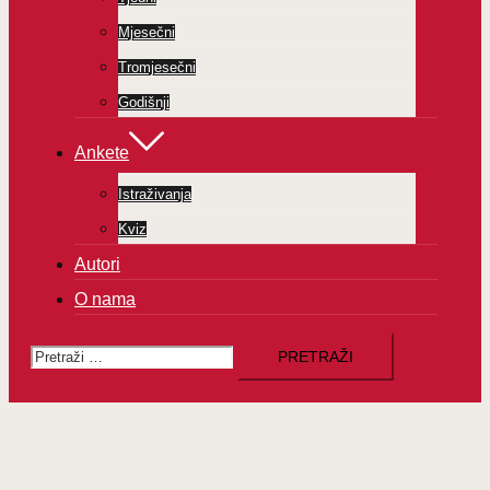
Mjesečni
Tromjesečni
Godišnji
Ankete
Istraživanja
Kviz
Autori
O nama
Pretraži: