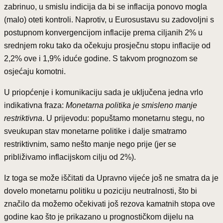
zabrinuo, u smislu indicija da bi se inflacija ponovo mogla
(malo) oteti kontroli. Naprotiv, u Eurosustavu su zadovoljni s
postupnom konvergencijom inflacije prema ciljanih 2% u
srednjem roku tako da očekuju prosječnu stopu inflacije od
2,2% ove i 1,9% iduće godine. S takvom prognozom se
osjećaju komotni.
U priopćenje i komunikaciju sada je uključena jedna vrlo
indikativna fraza:
Monetarna politika je smisleno manje
restriktivna
. U prijevodu: popuštamo monetarnu stegu, no
sveukupan stav monetarne politike i dalje smatramo
restriktivnim, samo nešto manje nego prije (jer se
približivamo inflacijskom cilju od 2%).
Iz toga se može iščitati da Upravno vijeće još ne smatra da je
dovelo monetarnu politiku u poziciju neutralnosti, što bi
značilo da možemo očekivati još rezova kamatnih stopa ove
godine kao što je prikazano u prognostičkom dijelu na