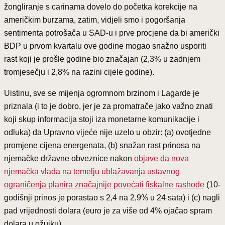
žongliranje s carinama dovelo do početka korekcije na
američkim burzama, zatim, vidjeli smo i pogoršanja
sentimenta potrošača u SAD-u i prve procjene da bi američki
BDP u prvom kvartalu ove godine mogao snažno usporiti
rast koji je prošle godine bio značajan (2,3% u zadnjem
tromjesečju i 2,8% na razini cijele godine).
Uistinu, sve se mijenja ogromnom brzinom i Lagarde je
priznala (i to je dobro, jer je za promatrače jako važno znati
koji skup informacija stoji iza monetarne komunikacije i
odluka) da Upravno vijeće nije uzelo u obzir: (a) ovotjedne
promjene cijena energenata, (b) snažan rast prinosa na
njemačke državne obveznice nakon
objave da nova
njemačka vlada na temelju ublažavanja ustavnog
ograničenja planira značajnije povećati fiskalne rashode
(10-
godišnji prinos je porastao s 2,4 na 2,9% u 24 sata) i (c) nagli
pad vrijednosti dolara (euro je za više od 4% ojačao spram
dolara u ožujku).