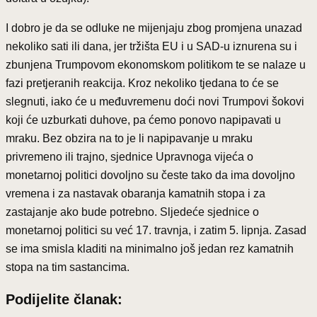
I dobro je da se odluke ne mijenjaju zbog promjena unazad
nekoliko sati ili dana, jer tržišta EU i u SAD-u iznurena su i
zbunjena Trumpovom ekonomskom politikom te se nalaze u
fazi pretjeranih reakcija. Kroz nekoliko tjedana to će se
slegnuti, iako će u međuvremenu doći novi Trumpovi šokovi
koji će uzburkati duhove, pa ćemo ponovo napipavati u
mraku. Bez obzira na to je li napipavanje u mraku
privremeno ili trajno, sjednice Upravnoga vijeća o
monetarnoj politici dovoljno su česte tako da ima dovoljno
vremena i za nastavak obaranja kamatnih stopa i za
zastajanje ako bude potrebno. Sljedeće sjednice o
monetarnoj politici su već 17. travnja, i zatim 5. lipnja. Zasad
se ima smisla kladiti na minimalno još jedan rez kamatnih
stopa na tim sastancima.
Podijelite članak: