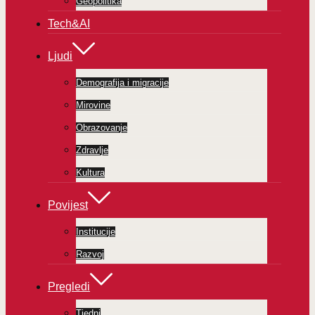
Geopolitika
Tech&AI
Ljudi
Demografija i migracije
Mirovine
Obrazovanje
Zdravlje
Kultura
Povijest
Institucije
Razvoj
Pregledi
Tjedni