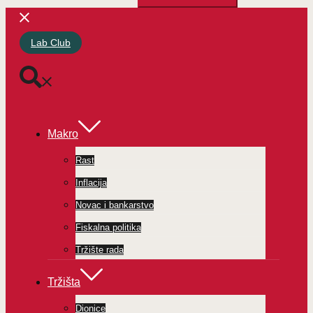
Lab Club
Makro
Rast
Inflacija
Novac i bankarstvo
Fiskalna politika
Tržište rada
Tržišta
Dionice