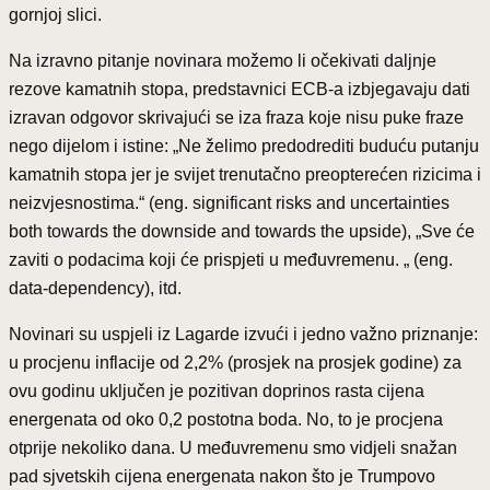
gornjoj slici.
Na izravno pitanje novinara možemo li očekivati daljnje
rezove kamatnih stopa, predstavnici ECB-a izbjegavaju dati
izravan odgovor skrivajući se iza fraza koje nisu puke fraze
nego dijelom i istine: „Ne želimo predodrediti buduću putanju
kamatnih stopa jer je svijet trenutačno preopterećen rizicima i
neizvjesnostima.“ (eng. significant risks and uncertainties
both towards the downside and towards the upside), „Sve će
zaviti o podacima koji će prispjeti u međuvremenu. „ (eng.
data-dependency), itd.
Novinari su uspjeli iz Lagarde izvući i jedno važno priznanje:
u procjenu inflacije od 2,2% (prosjek na prosjek godine) za
ovu godinu uključen je pozitivan doprinos rasta cijena
energenata od oko 0,2 postotna boda. No, to je procjena
otprije nekoliko dana. U međuvremenu smo vidjeli snažan
pad sjvetskih cijena energenata nakon što je Trumpovo