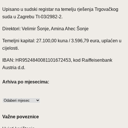
Upisano u sudski registar na temelju rješenja Trgovačkog
suda u Zagrebu Tt-03/2982-2.
Direktori: Velimir Šonje, Amina Ahec Šonje
Temeljni kapital: 27.100,00 kuna / 3.596,79 eura, uplaćen u
cijelosti.
IBAN: HR9524840081101672453, kod Raiffeisenbank
Austria d.d.
Arhiva po mjesecima:
Arhiva
po
mjesecima:
Važne poveznice