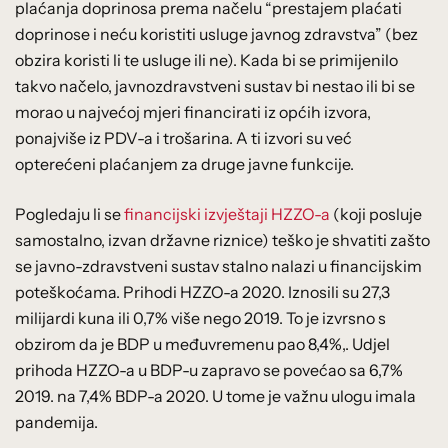
plaćanja doprinosa prema načelu “prestajem plaćati
doprinose i neću koristiti usluge javnog zdravstva” (bez
obzira koristi li te usluge ili ne). Kada bi se primijenilo
takvo načelo, javnozdravstveni sustav bi nestao ili bi se
morao u najvećoj mjeri financirati iz općih izvora,
ponajviše iz PDV-a i trošarina. A ti izvori su već
opterećeni plaćanjem za druge javne funkcije.
Pogledaju li se
financijski izvještaji HZZO-a
(koji posluje
samostalno, izvan državne riznice) teško je shvatiti zašto
se javno-zdravstveni sustav stalno nalazi u financijskim
poteškoćama. Prihodi HZZO-a 2020. Iznosili su 27,3
milijardi kuna ili 0,7% više nego 2019. To je izvrsno s
obzirom da je BDP u međuvremenu pao 8,4%,. Udjel
prihoda HZZO-a u BDP-u zapravo se povećao sa 6,7%
2019. na 7,4% BDP-a 2020. U tome je važnu ulogu imala
pandemija.