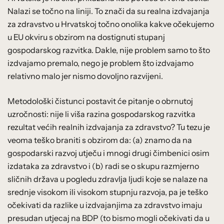
Nalazi se točno na liniji. To znači da su realna izdvajanja
za zdravstvo u Hrvatskoj točno onolika kakve očekujemo
u EU okviru s obzirom na dostignuti stupanj
gospodarskog razvitka. Dakle, nije problem samo to što
izdvajamo premalo, nego je problem što izdvajamo
relativno malo jer nismo dovoljno razvijeni.
Metodološki čistunci postavit će pitanje o obrnutoj
uzročnosti: nije li viša razina gospodarskog razvitka
rezultat većih realnih izdvajanja za zdravstvo? Tu tezu je
veoma teško braniti s obzirom da: (a) znamo da na
gospodarski razvoj utječu i mnogi drugi čimbenici osim
izdataka za zdravstvo i (b) radi se o skupu razmjerno
sličnih država u pogledu zdravlja ljudi koje se nalaze na
srednje visokom ili visokom stupnju razvoja, pa je teško
očekivati da razlike u izdvajanjima za zdravstvo imaju
presudan utjecaj na BDP (to bismo mogli očekivati da u