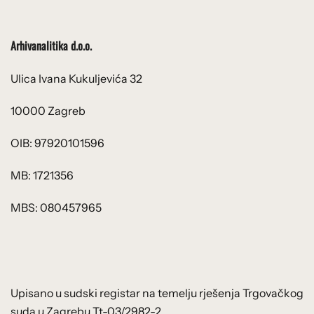
Arhivanalitika d.o.o.
Ulica Ivana Kukuljevića 32
10000 Zagreb
OIB: 97920101596
MB: 1721356
MBS: 080457965
Upisano u sudski registar na temelju rješenja Trgovačkog
suda u Zagrebu Tt-03/2982-2.