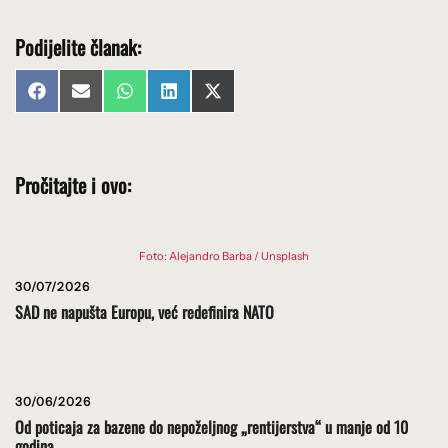
Podijelite članak:
Share
Share
Share
Share
Share
Facebook
Email
WhatsApp
LinkedIn
X
on
on
on
on
on
(Twitter)
Pročitajte i ovo:
Foto: Alejandro Barba / Unsplash
30/07/2026
SAD ne napušta Europu, već redefinira NATO
30/06/2026
Od poticaja za bazene do nepoželjnog „rentijerstva“ u manje od 10
godina