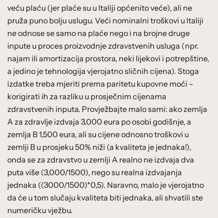
veću plaću (jer plaće su u Italiji općenito veće), ali ne
pruža puno bolju uslugu. Veći nominalni troškovi u Italiji
ne odnose se samo na plaće nego i na brojne druge
inpute u proces proizvodnje zdravstvenih usluga (npr.
najam ili amortizacija prostora, neki lijekovi i potrepštine,
a jedino je tehnologija vjerojatno sličnih cijena). Stoga
izdatke treba mjeriti prema paritetu kupovne moći –
korigirati ih za razliku u prosječnim cijenama
zdravstvenih inputa. Provježbajte malo sami: ako zemlja
A za zdravlje izdvaja 3,000 eura po osobi godišnje, a
zemlja B 1,500 eura, ali su cijene odnosno troškovi u
zemlji B u prosjeku 50% niži (a kvaliteta je jednaka!),
onda se za zdravstvo u zemlji A realno ne izdvaja dva
puta više (3,000/1500), nego su realna izdvajanja
jednaka ((3000/1500)*0,5). Naravno, malo je vjerojatno
da će u tom slučaju kvaliteta biti jednaka, ali shvatili ste
numeričku vježbu.