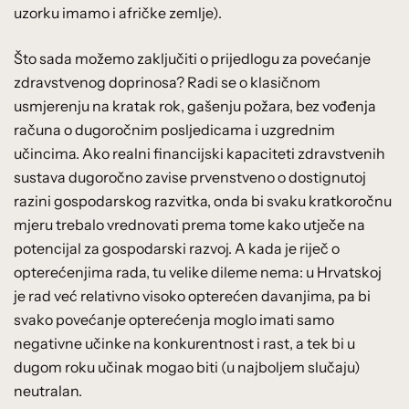
uzorku imamo i afričke zemlje).
Što sada možemo zaključiti o prijedlogu za povećanje
zdravstvenog doprinosa? Radi se o klasičnom
usmjerenju na kratak rok, gašenju požara, bez vođenja
računa o dugoročnim posljedicama i uzgrednim
učincima. Ako realni financijski kapaciteti zdravstvenih
sustava dugoročno zavise prvenstveno o dostignutoj
razini gospodarskog razvitka, onda bi svaku kratkoročnu
mjeru trebalo vrednovati prema tome kako utječe na
potencijal za gospodarski razvoj. A kada je riječ o
opterećenjima rada, tu velike dileme nema: u Hrvatskoj
je rad već relativno visoko opterećen davanjima, pa bi
svako povećanje opterećenja moglo imati samo
negativne učinke na konkurentnost i rast, a tek bi u
dugom roku učinak mogao biti (u najboljem slučaju)
neutralan.