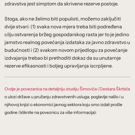
zdravstva jest simptom da skrivene rezerve postoje.
Stoga, ako ne želimo biti populisti, možemo zaključiti
dvije stvari: (1) svaka nova mjera treba biti podređena
cilju ostvarenja bržeg gospodarskog rasta jer to je jedino
jamstvo realnog povećanja izdataka za javno zdravstvo u
budućnosti i (2) svakom novom prijedlogu za povećanje
izdvajanja trebao bi prethoditi dokaz da su unutarnje
rezerve efikasnosti i boljeg upravljanja iscrpljene.
Ovdje je povezanica na detaljniju studiju Šimovića i Deskara Škrbića
o ulozi države u pružanju zdravstvenih usluga; poglavlje našlo i u
njihovoj knjizi o ekonomici javnog sektora koju smo izdali prošle
godine (kliknite na poveznicu za više informacija):