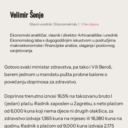
Velimir Šonje
Glavni urednik
/
Ekonomski lab
|
Više objava
Ekonomski analitičar, vlasnik i direktor Arhivanalitike i urednik
Ekonomskog laba s dugogodišnjim iskustvom u područjima
makroekonomske i financijske analize, ulaganja i poslovnog
savjetovanja.
Gotovo svaki ministar zdravstva, pa tako i Vili Beroš,
barem jednom u mandatu pušta probne balone o
povećanju doprinosa za zdravstvo.
Doprinos trenutno iznosi 16,5% na takozvanu bruto I
(jedan) plaću. Radnik zaposlen u Zagrebu, s neto plaćom
od 6,000 kuna koji nema djece ni drugih olakšica, za
zdravstvo izdvaja 1,365 kuna na mjesec ili 16,380 kuna na
godinu. Radnik s plaćom od 9,000 kuna izdvaja 2,175