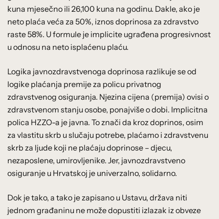
kuna mjesečno ili 26,100 kuna na godinu. Dakle, ako je
neto plaća veća za 50%, iznos doprinosa za zdravstvo
raste 58%. U formule je implicite ugrađena progresivnost
u odnosu na neto isplaćenu plaću.
Logika javnozdravstvenoga doprinosa razlikuje se od
logike plaćanja premije za policu privatnog
zdravstvenog osiguranja. Njezina cijena (premija) ovisi o
zdravstvenom stanju osobe, ponajviše o dobi. Implicitna
polica HZZO-a je javna. To znači da kroz doprinos, osim
za vlastitu skrb u slučaju potrebe, plaćamo i zdravstvenu
skrb za ljude koji ne plaćaju doprinose – djecu,
nezaposlene, umirovljenike. Jer, javnozdravstveno
osiguranje u Hrvatskoj je univerzalno, solidarno.
Dok je tako, a tako je zapisano u Ustavu, država niti
jednom građaninu ne može dopustiti izlazak iz obveze