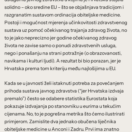
solidno – oko sredine EU – što se objašnjava tradicijom i
razgranatim sustavom ordinacija obiteljske medicine.
Postoji i mogućnost mjerenja učinkovitosti zdravstvenog
sustava uz pomoć očekivanog trajanja zdravog života, no
to je jako neprecizno jer godine očekivanog zdravog
života ne zavise samo o ponudi zdravstvenih usluga,
nego i ponašanju na strani potražnje (o obrazovanosti,
navikama i kulturi ljudi). A rezultat bi bio porazan, jer je
Hrvatska prema tom kriteriju među najlošijima u EU.
Kada se u javnosti želi istaknuti potreba za povećanjem
prihoda sustava javnog zdravstva (“jer Hrvatska izdvaja
premalo”) često se odabere statistika Eurostata koja
pokazuje izdvajanja po stanovniku u eurima u tekućim
cijenama. No, to je pogrešna metrika što ćemo ilustrirati
primjerom. Zamislite dva jednako obučena liječnika
obiteljske medicine u Anconi i Zadru. Prvi ima znatno