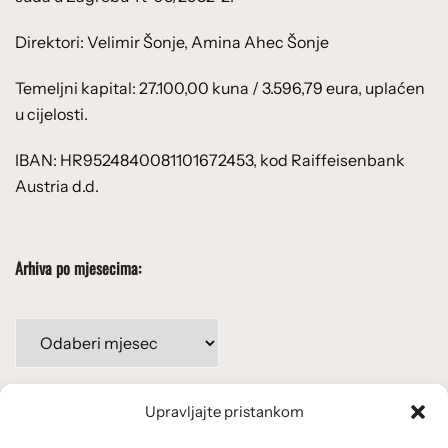
Direktori: Velimir Šonje, Amina Ahec Šonje
Temeljni kapital: 27.100,00 kuna / 3.596,79 eura, uplaćen
u cijelosti.
IBAN: HR9524840081101672453, kod Raiffeisenbank
Austria d.d.
Arhiva po mjesecima:
Arhiva
po
mjesecima:
Upravljajte pristankom
Važne poveznice