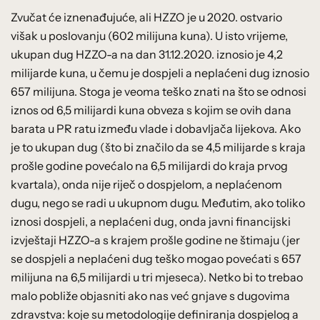
Zvučat će iznenađujuće, ali HZZO je u 2020. ostvario
višak u poslovanju (602 milijuna kuna). U isto vrijeme,
ukupan dug HZZO-a na dan 31.12.2020. iznosio je 4,2
milijarde kuna, u čemu je dospjeli a neplaćeni dug iznosio
657 milijuna. Stoga je veoma teško znati na što se odnosi
iznos od 6,5 milijardi kuna obveza s kojim se ovih dana
barata u PR ratu između vlade i dobavljača lijekova. Ako
je to ukupan dug (što bi značilo da se 4,5 milijarde s kraja
prošle godine povećalo na 6,5 milijardi do kraja prvog
kvartala), onda nije riječ o dospjelom, a neplaćenom
dugu, nego se radi u ukupnom dugu. Međutim, ako toliko
iznosi dospjeli, a neplaćeni dug, onda javni financijski
izvještaji HZZO-a s krajem prošle godine ne štimaju (jer
se dospjeli a neplaćeni dug teško mogao povećati s 657
milijuna na 6,5 milijardi u tri mjeseca). Netko bi to trebao
malo pobliže objasniti ako nas već gnjave s dugovima
zdravstva: koje su metodologije definiranja dospjelog a