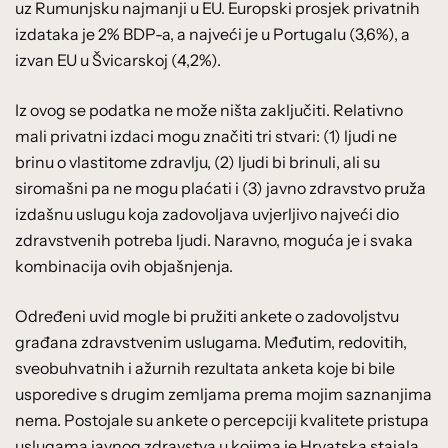
uz Rumunjsku najmanji u EU. Europski prosjek privatnih
izdataka je 2% BDP-a, a najveći je u Portugalu (3,6%), a
izvan EU u Švicarskoj (4,2%).
Iz ovog se podatka ne može ništa zaključiti. Relativno
mali privatni izdaci mogu značiti tri stvari: (1) ljudi ne
brinu o vlastitome zdravlju, (2) ljudi bi brinuli, ali su
siromašni pa ne mogu plaćati i (3) javno zdravstvo pruža
izdašnu uslugu koja zadovoljava uvjerljivo najveći dio
zdravstvenih potreba ljudi. Naravno, moguća je i svaka
kombinacija ovih objašnjenja.
Određeni uvid mogle bi pružiti ankete o zadovoljstvu
građana zdravstvenim uslugama. Međutim, redovitih,
sveobuhvatnih i ažurnih rezultata anketa koje bi bile
usporedive s drugim zemljama prema mojim saznanjima
nema. Postojale su ankete o percepciji kvalitete pristupa
uslugama javnog zdravstva u kojima je Hrvatska stajala