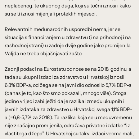
neplaćenog, te ukupnog duga, koji su točni iznosi i kako
su se ti iznosi mijenjali proteklih mjeseci.
Relevantnih međunarodnih usporedbi nema, jer se
situacija s financiranjem u zdravstvu (i na prihodnoj i na
rashodnoj strani) u zadnje dvije godine jako promijenila.
Valjda ne treba objašnjavati zašto.
Zadnji podaci na Eurostatu odnose se na 2018. godinu, a
tada su ukupni izdaci za zdravstvo u Hrvatskoj iznosili
6,8% BDP-a, od čega se na javni dio odnosilo 5,7% BDP-a
(danas je to, kao što smo pokazali, mnogo više). Stoga
jedino vrijedi zabilježiti da je razlika između ukupnih i
javnih izdataka za zdravstvo u Hrvatskoj svega 1,1% BDP-
a (=6,8-5,7% za 2018.). Ta razlika, koja se u međuvremenu
nije značajno promijenila, odražava privatne izdatke “iz
vlastitoga džepa”. U Hrvatskoj su takvi izdaci veoma mali,