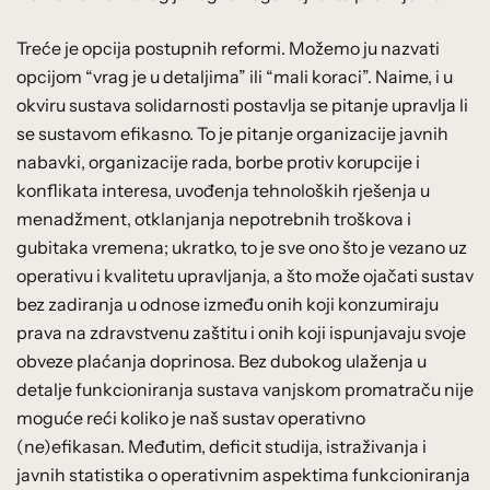
Treće je opcija postupnih reformi. Možemo ju nazvati
opcijom “vrag je u detaljima” ili “mali koraci”. Naime, i u
okviru sustava solidarnosti postavlja se pitanje upravlja li
se sustavom efikasno. To je pitanje organizacije javnih
nabavki, organizacije rada, borbe protiv korupcije i
konflikata interesa, uvođenja tehnoloških rješenja u
menadžment, otklanjanja nepotrebnih troškova i
gubitaka vremena; ukratko, to je sve ono što je vezano uz
operativu i kvalitetu upravljanja, a što može ojačati sustav
bez zadiranja u odnose između onih koji konzumiraju
prava na zdravstvenu zaštitu i onih koji ispunjavaju svoje
obveze plaćanja doprinosa. Bez dubokog ulaženja u
detalje funkcioniranja sustava vanjskom promatraču nije
moguće reći koliko je naš sustav operativno
(ne)efikasan. Međutim, deficit studija, istraživanja i
javnih statistika o operativnim aspektima funkcioniranja