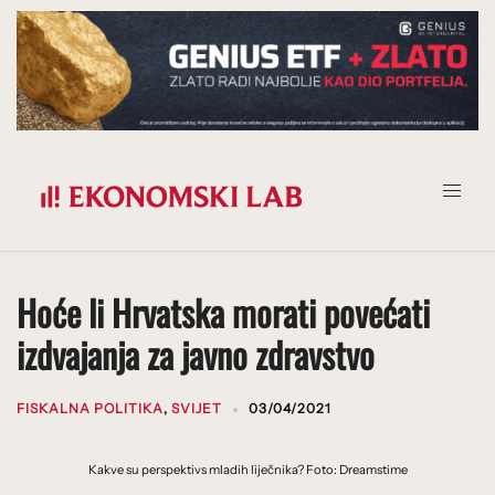
Prijeđi
na
sadržaj
Hoće li Hrvatska morati povećati
izdvajanja za javno zdravstvo
FISKALNA POLITIKA
,
SVIJET
03/04/2021
Kakve su perspektivs mladih liječnika? Foto: Dreamstime