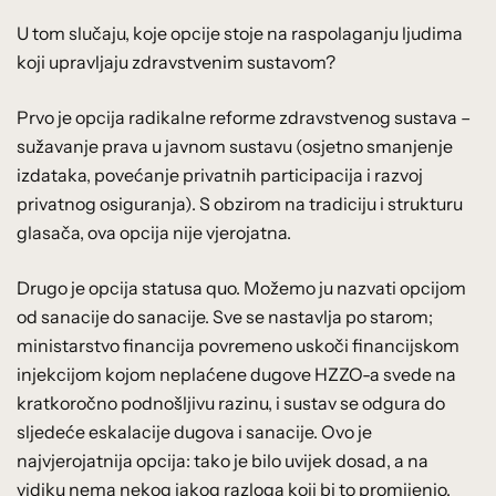
U tom slučaju, koje opcije stoje na raspolaganju ljudima
koji upravljaju zdravstvenim sustavom?
Prvo je opcija radikalne reforme zdravstvenog sustava –
sužavanje prava u javnom sustavu (osjetno smanjenje
izdataka, povećanje privatnih participacija i razvoj
privatnog osiguranja). S obzirom na tradiciju i strukturu
glasača, ova opcija nije vjerojatna.
Drugo je opcija statusa quo. Možemo ju nazvati opcijom
od sanacije do sanacije. Sve se nastavlja po starom;
ministarstvo financija povremeno uskoči financijskom
injekcijom kojom neplaćene dugove HZZO-a svede na
kratkoročno podnošljivu razinu, i sustav se odgura do
sljedeće eskalacije dugova i sanacije. Ovo je
najvjerojatnija opcija: tako je bilo uvijek dosad, a na
vidiku nema nekog jakog razloga koji bi to promijenio.