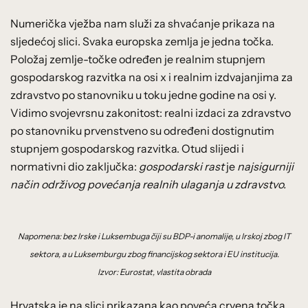
Numerička vježba nam služi za shvaćanje prikaza na
sljedećoj slici. Svaka europska zemlja je jedna točka.
Položaj zemlje-točke određen je realnim stupnjem
gospodarskog razvitka na osi x i realnim izdvajanjima za
zdravstvo po stanovniku u toku jedne godine na osi y.
Vidimo svojevrsnu zakonitost: realni izdaci za zdravstvo
po stanovniku prvenstveno su određeni dostignutim
stupnjem gospodarskog razvitka. Otud slijedi i
normativni dio zaključka:
gospodarski rast
je
najsigurniji
način održivog povećanja realnih ulaganja u zdravstvo.
Napomena: bez Irske i Luksembuga čiji su BDP-i anomalije, u Irskoj zbog IT
sektora, a u Luksemburgu zbog financijskog sektora i EU institucija.
Izvor: Eurostat, vlastita obrada
Hrvatska je na slici prikazana kao poveća crvena točka.