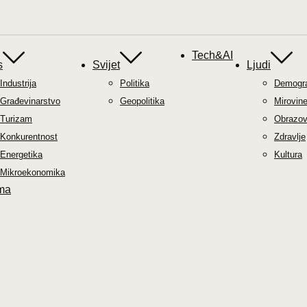
Tech&AI
s
Svijet
Ljudi
Industrija
Politika
Demograf
Građevinarstvo
Geopolitika
Mirovin
Turizam
Obrazov
Konkurentnost
Zdravlje
Energetika
Kultura
Mikroekonomika
ma