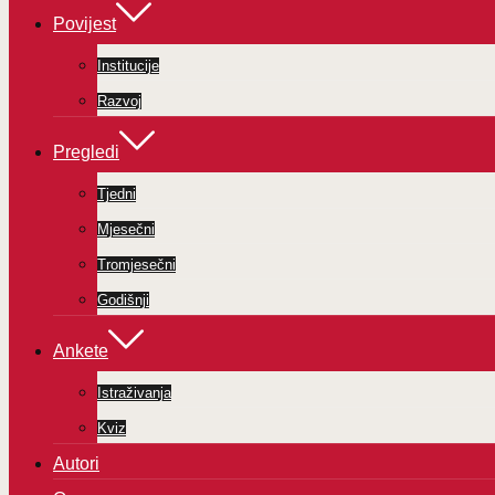
Povijest
Institucije
Razvoj
Pregledi
Tjedni
Mjesečni
Tromjesečni
Godišnji
Ankete
Istraživanja
Kviz
Autori