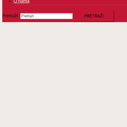
O nama
Pretraži: