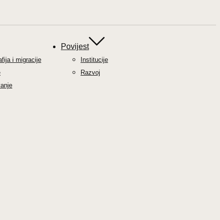
Povijest
ija i migracije
Institucije
e
Razvoj
anje