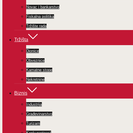
Novac i bankarstvo
Fiskalna politika
Tržište rada
Tržišta
Dionice
Obveznice
Kamatne stope
Nekretnine
Biznis
Industrija
Građevinarstvo
Turizam
Konkurentnost