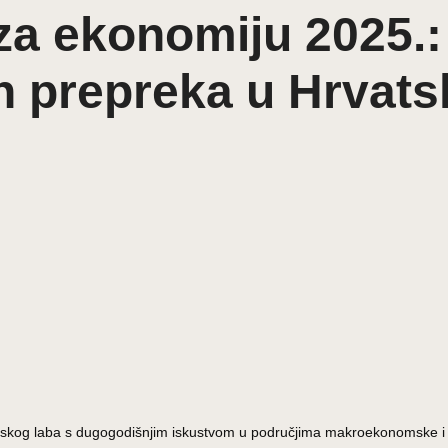
a ekonomiju 2025.: 
h prepreka u Hrvats
nomskog laba s dugogodišnjim iskustvom u područjima makroekonomske i f