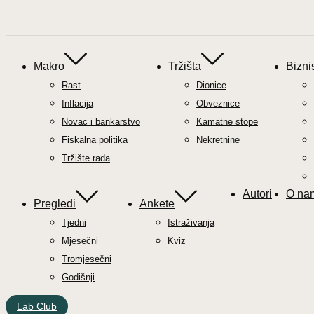
Makro
Tržišta
Bizni
Rast
Dionice
Inflacija
Obveznice
Novac i bankarstvo
Kamatne stope
Fiskalna politika
Nekretnine
Tržište rada
Autori
O na
Pregledi
Ankete
Tjedni
Istraživanja
Mjesečni
Kviz
Tromjesečni
Godišnji
Lab Club