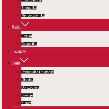
Energetika
Mikroekonomika
Svijet
Politika
Geopolitika
Tech&AI
Ljudi
Demografija i migracije
Mirovine
Obrazovanje
Zdravlje
Kultura