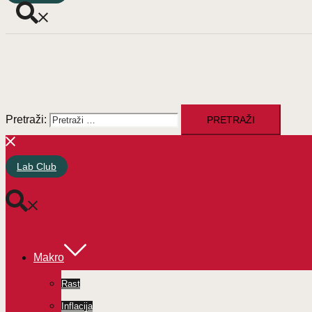
Pretraži:
Lab Club
Makro
Rast
Inflacija