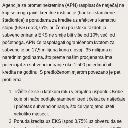
Agencija za promet nekretnina (APN) raspisat će natječaj na
koji se mogu javiti kreditne institucije (banke i stambene
štedionice) s ponudama za kredite uz efektivnu kamatnu
stopu (EKS) do 3,75%, pri čemu po isteku razdoblja
subvencioniranja EKS ne smije biti više od 10% veći od
početnoga. APN će raspolagati ograničenom kvotom za
subvencije od 17,5 milijuna kuna u ovoj i 35 milijuna u
narednim godinama, što prema našim procjenama ima
potencijal za subvencioniranje oko 1,500 pojedinačnih
kredita na godinu. S predloženom mjerom povezano je pet
problema:
Tržište će se u kratkom roku vjerojatno usporiti. Osobe
koje bi inače podigle stambeni kredit čekat će natječaje
i početak subvencioniranja, što će vjerojatno uzeti
nekoliko mjeseci.
Ponuda kredita uz EKS ispod 3,75% uz obvezu da se