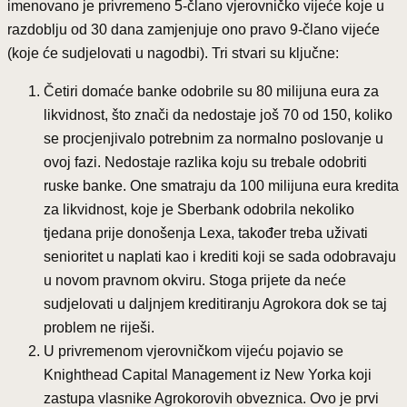
imenovano je privremeno 5-člano vjerovničko vijeće koje u
razdoblju od 30 dana zamjenjuje ono pravo 9-člano vijeće
(koje će sudjelovati u nagodbi). Tri stvari su ključne:
Četiri domaće banke odobrile su 80 milijuna eura za
likvidnost, što znači da nedostaje još 70 od 150, koliko
se procjenjivalo potrebnim za normalno poslovanje u
ovoj fazi. Nedostaje razlika koju su trebale odobriti
ruske banke. One smatraju da 100 milijuna eura kredita
za likvidnost, koje je Sberbank odobrila nekoliko
tjedana prije donošenja Lexa, također treba uživati
senioritet u naplati kao i krediti koji se sada odobravaju
u novom pravnom okviru. Stoga prijete da neće
sudjelovati u daljnjem kreditiranju Agrokora dok se taj
problem ne riješi.
U privremenom vjerovničkom vijeću pojavio se
Knighthead Capital Management iz New Yorka koji
zastupa vlasnike Agrokorovih obveznica. Ovo je prvi