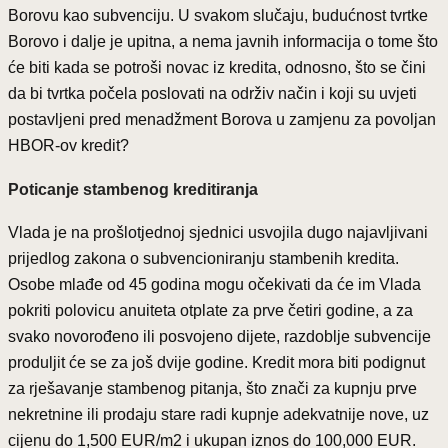
Borovu kao subvenciju. U svakom slučaju, budućnost tvrtke
Borovo i dalje je upitna, a nema javnih informacija o tome što
će biti kada se potroši novac iz kredita, odnosno, što se čini
da bi tvrtka počela poslovati na održiv način i koji su uvjeti
postavljeni pred menadžment Borova u zamjenu za povoljan
HBOR-ov kredit?
Poticanje stambenog kreditiranja
Vlada je na prošlotjednoj sjednici usvojila dugo najavljivani
prijedlog zakona o subvencioniranju stambenih kredita.
Osobe mlađe od 45 godina mogu očekivati da će im Vlada
pokriti polovicu anuiteta otplate za prve četiri godine, a za
svako novorođeno ili posvojeno dijete, razdoblje subvencije
produljit će se za još dvije godine. Kredit mora biti podignut
za rješavanje stambenog pitanja, što znači za kupnju prve
nekretnine ili prodaju stare radi kupnje adekvatnije nove, uz
cijenu do 1,500 EUR/m2 i ukupan iznos do 100,000 EUR.