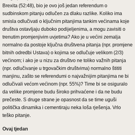
Brexita (52:48), bio je ovo još jedan referendum o
sudbinskom pitanju odlučen za dlaku razlike. Koliko ima
smisla odlučivati o ključnim pitanjima tankim većinama koje
društva ostavljaju duboko podijeljenima, a mogu zavisiti o
trenutim promjenjivim uvjetima? Ako je u većini zemalja
normalno da postoje ključna društvena pitanja (npr. promjene
bitnih odredbi Ustava) o kojima se odlučuje velikom (2/3)
većinom; i ako je u nizu za društvo ne toliko važnih pitanja
(npr. odlučivanje u trgovačkim društvima) normalno štititi
manjinu, zašto se referendumi o najvažnijim pitanjima ne bi
odlučivali većom većinom (npr. 55%)? Time bi se osiguralo
da velike promjene budu široko prihvaćene i da ne budu
prečeste. S druge strane je opasnost da se time uguši
politička dinamika i cementiraju neka loša rješenja. Vrlo
teško pitanje.
Ovaj tjedan