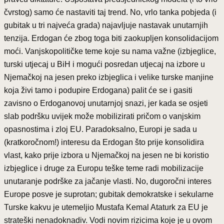
čvrstog) samo će nastaviti taj trend. No, vrlo tanka pobjeda (i
gubitak u tri najveća grada) najavljuje nastavak unutarnjih
tenzija. Erdogan će zbog toga biti zaokupljen konsolidacijom
moći. Vanjskopolitičke teme koje su nama važne (izbjeglice,
turski utjecaj u BiH i mogući posredan utjecaj na izbore u
Njemačkoj na jesen preko izbjeglica i velike turske manjine
koja živi tamo i podupire Erdogana) palit će se i gasiti
zavisno o Erdoganovoj unutarnjoj snazi, jer kada se osjeti
slab podršku uvijek može mobilizirati pričom o vanjskim
opasnostima i zloj EU. Paradoksalno, Europi je sada u
(kratkoročnom!) interesu da Erdogan što prije konsolidira
vlast, kako prije izbora u Njemačkoj na jesen ne bi koristio
izbjeglice i druge za Europu teške teme radi mobilizacije
unutaranje podrške za jačanje vlasti. No, dugoročni interes
Europe posve je suprotan; gubitak demokratske i sekularne
Turske kakvu je utemeljio Mustafa Kemal Ataturk za EU je
strateški nenadoknadiv. Vodi novim rizicima koje je u ovom