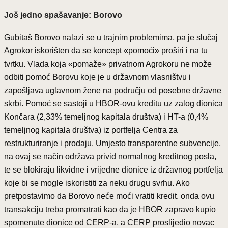
Još jedno spašavanje: Borovo
Gubitaš Borovo nalazi se u trajnim problemima, pa je slučaj
Agrokor iskorišten da se koncept «pomoći» proširi i na tu
tvrtku. Vlada koja «pomaže» privatnom Agrokoru ne može
odbiti pomoć Borovu koje je u državnom vlasništvu i
zapošljava uglavnom žene na području od posebne državne
skrbi. Pomoć se sastoji u HBOR-ovu kreditu uz zalog dionica
Končara (2,33% temeljnog kapitala društva) i HT-a (0,4%
temeljnog kapitala društva) iz portfelja Centra za
restrukturiranje i prodaju. Umjesto transparentne subvencije,
na ovaj se način održava privid normalnog kreditnog posla,
te se blokiraju likvidne i vrijedne dionice iz državnog portfelja
koje bi se mogle iskoristiti za neku drugu svrhu. Ako
pretpostavimo da Borovo neće moći vratiti kredit, onda ovu
transakciju treba promatrati kao da je HBOR zapravo kupio
spomenute dionice od CERP-a, a CERP proslijedio novac