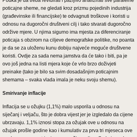
Pouka je da treba revidirati i pažljivo analizirati sve paralelne
poticajne sheme, ne gledati kroz prizmu pojedinih industrija
(građevinske ili financijske) te odvagnuti troškove i koristi u
odnosu na dugoročni društveni cilj i tako stvarati dugoročno
održive mjere. U njima sigurno ima mjesta za diferenciranje
poticaja s obzirom na ciljeve demografske politike, no poanta
je da se za uloženu kunu dobiju najveće moguće društvene
koristi. Ovdje za sada nema jamstva da će tako i biti, pa je
ovo još jedna na listi mjera koje će vrlo brzo doživjeti
preinake (tako je bilo sa svim dosadašnjim poticajnim
shemama – svaka vlada imala je neku svoju shemu).
Smirivanje inflacije
Inflacija se u ožujku (1,1%) malo usporila u odnosu na
siječanj i veljaču, što je dobra vijest jer je izgledalo da cijene
ubrzavaju. 1,1% iznosi stopa za ožujak ove u odnosu na
ožujak prošle godine kao i kumulativ za prva tri mjeseca ove