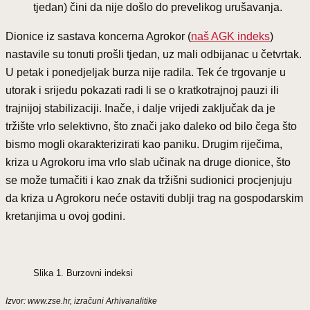
tjedan) čini da nije došlo do prevelikog urušavanja.
Dionice iz sastava koncerna Agrokor (
naš AGK indeks
)
nastavile su tonuti prošli tjedan, uz mali odbijanac u četvrtak.
U petak i ponedjeljak burza nije radila. Tek će trgovanje u
utorak i srijedu pokazati radi li se o kratkotrajnoj pauzi ili
trajnijoj stabilizaciji. Inače, i dalje vrijedi zaključak da je
tržište vrlo selektivno, što znači jako daleko od bilo čega što
bismo mogli okarakterizirati kao paniku. Drugim riječima,
kriza u Agrokoru ima vrlo slab učinak na druge dionice, što
se može tumačiti i kao znak da tržišni sudionici procjenjuju
da kriza u Agrokoru neće ostaviti dublji trag na gospodarskim
kretanjima u ovoj godini.
Slika 1. Burzovni indeksi
Izvor: www.zse.hr, izračuni Arhivanalitike