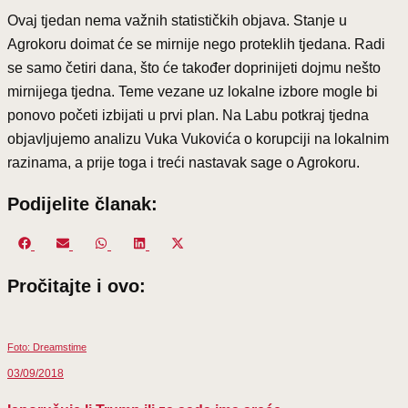
Ovaj tjedan nema važnih statističkih objava. Stanje u
Agrokoru doimat će se mirnije nego proteklih tjedana. Radi
se samo četiri dana, što će također doprinijeti dojmu nešto
mirnijega tjedna. Teme vezane uz lokalne izbore mogle bi
ponovo početi izbijati u prvi plan. Na Labu potkraj tjedna
objavljujemo analizu Vuka Vukovića o korupciji na lokalnim
razinama, a prije toga i treći nastavak sage o Agrokoru.
Podijelite članak:
Share
Share
Share
Share
Share
on
on
on
on
on
Pročitajte i ovo:
Facebook
Email
WhatsApp
LinkedIn
X
(Twitter)
Foto: Dreamstime
03/09/2018