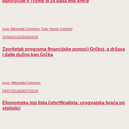
Isporučuje li Trump ili za sada ima sreće
Izvor Wikimedia Commons, Foto: Hanuk Comertel
22/08/2018
26/08/2018
Završetak programa financijske pomoći Grčkoj, a država
i dalje dužna kao Grčka
Izvor: Wikimedia Commons
04/07/2018
04/07/2018
Ekonomska top lista četvrtfinalista: urugvajska braća po
statistici