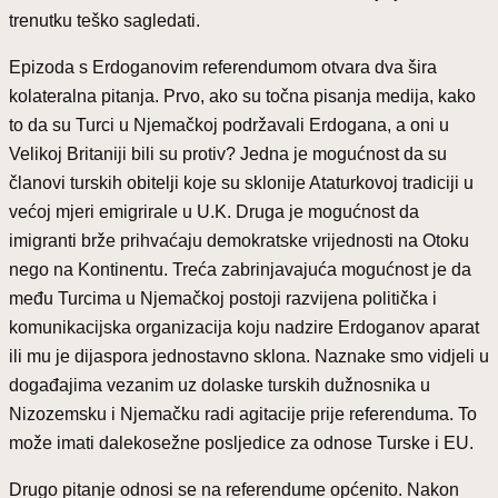
trenutku teško sagledati.
Epizoda s Erdoganovim referendumom otvara dva šira
kolateralna pitanja. Prvo, ako su točna pisanja medija, kako
to da su Turci u Njemačkoj podržavali Erdogana, a oni u
Velikoj Britaniji bili su protiv? Jedna je mogućnost da su
članovi turskih obitelji koje su sklonije Ataturkovoj tradiciji u
većoj mjeri emigrirale u U.K. Druga je mogućnost da
imigranti brže prihvaćaju demokratske vrijednosti na Otoku
nego na Kontinentu. Treća zabrinjavajuća mogućnost je da
među Turcima u Njemačkoj postoji razvijena politička i
komunikacijska organizacija koju nadzire Erdoganov aparat
ili mu je dijaspora jednostavno sklona. Naznake smo vidjeli u
događajima vezanim uz dolaske turskih dužnosnika u
Nizozemsku i Njemačku radi agitacije prije referenduma. To
može imati dalekosežne posljedice za odnose Turske i EU.
Drugo pitanje odnosi se na referendume općenito. Nakon