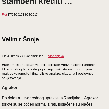
stambeni krediti …
Fleš
17/04/2017
18/04/2017
Velimir Šonje
Glavni urednik
/
Ekonomski lab
|
Više objava
Ekonomski analitičar, vlasnik i direktor Arhivanalitike i urednik
Ekonomskog laba s dugogodišnjim iskustvom u područjima
makroekonomske i financijske analize, ulaganja i poslovnog
savjetovanja.
Agrokor
Po dolasku izvanrednog upravitelja Ramljaka u Agrokor
tokovi su se počeli normalizirati. Isplaćene su plaće i