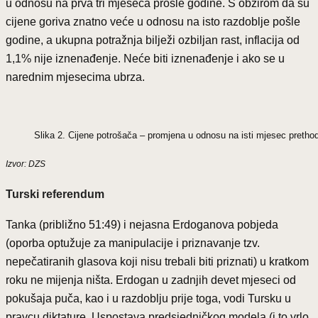
u odnosu na prva tri mjeseca prošle godine. S obzirom da su
cijene goriva znatno veće u odnosu na isto razdoblje pošle
godine, a ukupna potražnja bilježi ozbiljan rast, inflacija od
1,1% nije iznenađenje. Neće biti iznenađenje i ako se u
narednim mjesecima ubrza.
Slika 2. Cijene potrošača – promjena u odnosu na isti mjesec pretho
Izvor: DZS
Turski referendum
Tanka (približno 51:49) i nejasna Erdoganova pobjeda
(oporba optužuje za manipulacije i priznavanje tzv.
nepečatiranih glasova koji nisu trebali biti priznati) u kratkom
roku ne mijenja ništa. Erdogan u zadnjih devet mjeseci od
pokušaja puča, kao i u razdoblju prije toga, vodi Tursku u
pravcu diktature. Uspostava predsjedničkog modela (i to vrlo