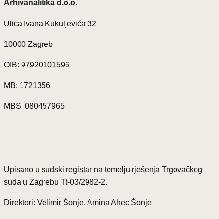
Arhivanalitika d.o.o.
Ulica Ivana Kukuljevića 32
10000 Zagreb
OIB: 97920101596
MB: 1721356
MBS: 080457965
Upisano u sudski registar na temelju rješenja Trgovačkog
suda u Zagrebu Tt-03/2982-2.
Direktori: Velimir Šonje, Amina Ahec Šonje