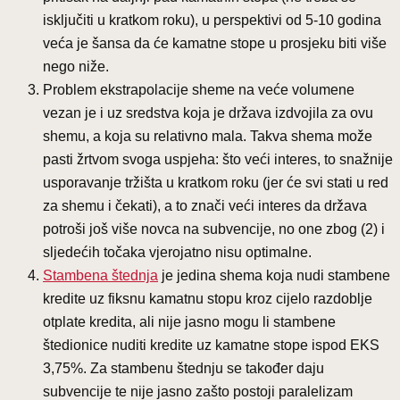
isključiti u kratkom roku), u perspektivi od 5-10 godina
veća je šansa da će kamatne stope u prosjeku biti više
nego niže.
Problem ekstrapolacije sheme na veće volumene
vezan je i uz sredstva koja je država izdvojila za ovu
shemu, a koja su relativno mala. Takva shema može
pasti žrtvom svoga uspjeha: što veći interes, to snažnije
usporavanje tržišta u kratkom roku (jer će svi stati u red
za shemu i čekati), a to znači veći interes da država
potroši još više novca na subvencije, no one zbog (2) i
sljedećih točaka vjerojatno nisu optimalne.
Stambena štednja
je jedina shema koja nudi stambene
kredite uz fiksnu kamatnu stopu kroz cijelo razdoblje
otplate kredita, ali nije jasno mogu li stambene
štedionice nuditi kredite uz kamatne stope ispod EKS
3,75%. Za stambenu štednju se također daju
subvencije te nije jasno zašto postoji paralelizam