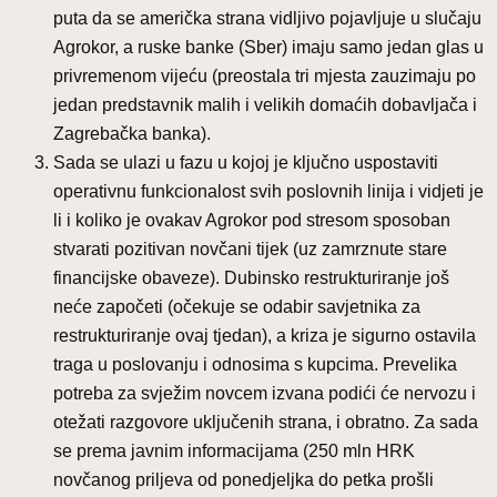
puta da se američka strana vidljivo pojavljuje u slučaju
Agrokor, a ruske banke (Sber) imaju samo jedan glas u
privremenom vijeću (preostala tri mjesta zauzimaju po
jedan predstavnik malih i velikih domaćih dobavljača i
Zagrebačka banka).
Sada se ulazi u fazu u kojoj je ključno uspostaviti
operativnu funkcionalost svih poslovnih linija i vidjeti je
li i koliko je ovakav Agrokor pod stresom sposoban
stvarati pozitivan novčani tijek (uz zamrznute stare
financijske obaveze). Dubinsko restrukturiranje još
neće započeti (očekuje se odabir savjetnika za
restrukturiranje ovaj tjedan), a kriza je sigurno ostavila
traga u poslovanju i odnosima s kupcima. Prevelika
potreba za svježim novcem izvana podići će nervozu i
otežati razgovore uključenih strana, i obratno. Za sada
se prema javnim informacijama (250 mln HRK
novčanog priljeva od ponedjeljka do petka prošli