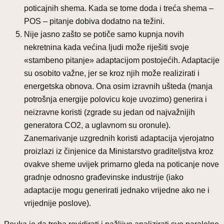
poticajnih shema. Kada se tome doda i treća shema –
POS – pitanje dobiva dodatno na težini.
Nije jasno zašto se potiče samo kupnja novih
nekretnina kada većina ljudi može riješiti svoje
«stambeno pitanje» adaptacijom postojećih. Adaptacije
su osobito važne, jer se kroz njih može realizirati i
energetska obnova. Ona osim izravnih ušteda (manja
potrošnja energije polovicu koje uvozimo) generira i
neizravne koristi (zgrade su jedan od najvažnijih
generatora CO2, a uglavnom su oronule).
Zanemarivanje uzgrednih koristi adaptacija vjerojatno
proizlazi iz činjenice da Ministarstvo graditeljstva kroz
ovakve sheme uvijek primarno gleda na poticanje nove
gradnje odnosno građevinske industrije (iako
adaptacije mogu generirati jednako vrijedne ako ne i
vrijednije poslove).