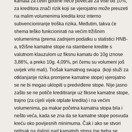
kamata za četiri godine neće povećati za više od 10%,
za kreditora znači rizik koji se vjerojatno može preuzeti
na malim volumenima kredita kroz interno
subvencioniranje troška rizika. Međutim, takva će
shema teško funkcionirati na većim tržišnim
volumenima (prema zadnjem podatku u statistici HNB-
a, tržišne kamatne stope na stambene kredite s
valutnom klauzulom uz fiksnu kamatu do 10g iznose
3,86%, a preko 10g. 4,09%, pri čemu su volumeni još
uvijek vrlo mali). Trošak kamatnog swapa (koji služi za
otklanjanje rizika promjene kamatne stope) vjerojatno
se ne bi mogao uklopiti u predviđene stope. Nije jasno
zašto se ne potiče kreditiranje uz fiksne kamatne stope,
trajno (za cijeli vijek otplate kredita) i na većim
volumenima, pa makar početna kamatna stopa bila i
nešto veća, kada se zna da se kamatne stope posvuda
kreću oko povijesnih minimuma. Čak i ako se stvori
pritisak na daljnji pad kamatnih stopa (ne treba se