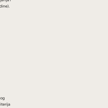
dine).
nog
terija