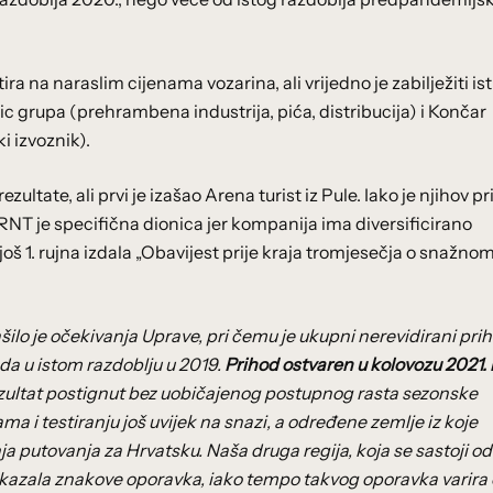
a na naraslim cijenama vozarina, ali vrijedno je zabilježiti ist
ic grupa (prehrambena industrija, pića, distribucija) i Končar
i izvoznik).
ultate, ali prvi je izašao Arena turist iz Pule. Iako je njihov p
ARNT je specifična dionica jer kompanija ima diversificirano
oš 1. rujna izdala „Obavijest prije kraja tromjesečja o snažno
šilo
je očekivanja Uprave, pri čemu je ukupni nerevidirani pri
a u istom razdoblju u 2019.
Prihod ostvaren u kolovozu 2021.
ezultat postignut bez uobičajenog postupnog rasta sezonske
a i testiranju još uvijek na snazi, a određene zemlje iz koje
ja putovanja za Hrvatsku.
Naša druga regija, koja se sastoji od
pokazala znakove oporavka, iako tempo takvog oporavka varira