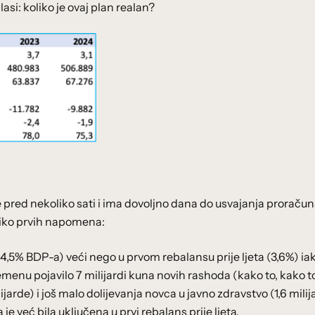
asi: koliko je ovaj plan realan?
ne pred nekoliko sati i ima dovoljno dana do usvajanja proračun
oliko prvih napomena:
(4,5% BDP-a) veći nego u prvom rebalansu prije ljeta (3,6%) ia
emenu pojavilo 7 milijardi kuna novih rashoda (kako to, kako to
ijarde) i još malo dolijevanja novca u javno zdravstvo (1,6 milij
e već bila uključena u prvi rebalans prije ljeta.