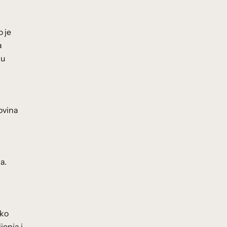
o je
a
 u
i
ovina
a.
ako
jenja i