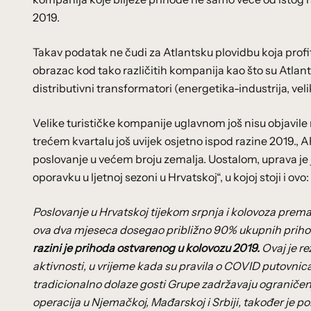
2019.
Takav podatak ne čudi za Atlantsku plovidbu koja profitir
obrazac kod tako različitih kompanija kao što su Atlant
distributivni transformatori (energetika-industrija, velik
Velike turističke kompanije uglavnom još nisu objavile rez
trećem kvartalu još uvijek osjetno ispod razine 2019., 
poslovanje u većem broju zemalja. Uostalom, uprava je j
oporavku u ljetnoj sezoni u Hrvatskoj“, u kojoj stoji i ovo:
Poslovanje u Hrvatskoj tijekom srpnja i kolovoza prema
ova dva mjeseca dosegao približno 90% ukupnih prihod
razini je prihoda ostvarenog u kolovozu 2019.
Ovaj je r
aktivnosti, u vrijeme kada su pravila o COVID putovnicam
tradicionalno dolaze gosti Grupe zadržavaju ograničen
operacija u Njemačkoj, Mađarskoj i Srbiji, također je 