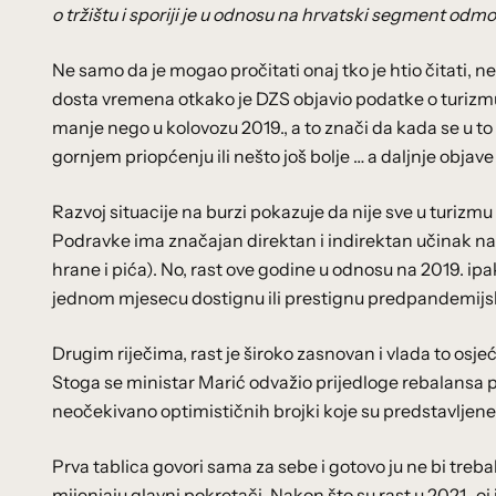
o tržištu i sporiji je u odnosu na hrvatski segment odm
Ne samo da je mogao pročitati onaj tko je htio čitati, neg
dosta vremena otkako je DZS objavio podatke o turizmu
manje nego u kolovozu 2019., a to znači da kada se u to 
gornjem priopćenju ili nešto još bolje … a daljnje objave 
Razvoj situacije na burzi pokazuje da nije sve u turizmu 
Podravke ima značajan direktan i indirektan učinak na
hrane i pića). No, rast ove godine u odnosu na 2019. ipak
jednom mjesecu dostignu ili prestignu predpandemijs
Drugim riječima, rast je široko zasnovan i vlada to osj
Stoga se ministar Marić odvažio prijedloge rebalansa p
neočekivano optimističnih brojki koje su predstavljene
Prva tablica govori sama za sebe i gotovo ju ne bi treba
mijenjaju glavni pokretači. Nakon što su rast u 2021.-oj