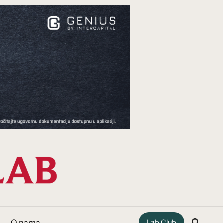
i
O nama
Lab Club