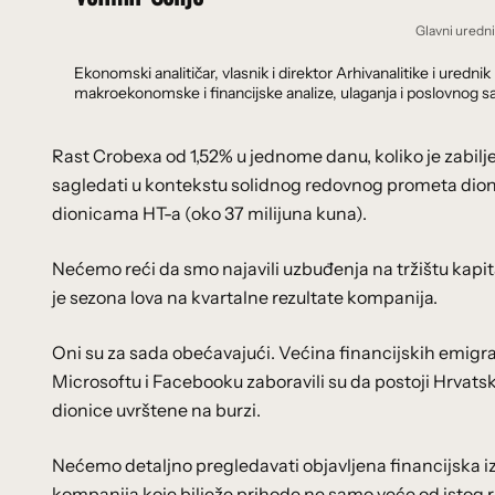
Glavni uredn
Ekonomski analitičar, vlasnik i direktor Arhivanalitike i ure
makroekonomske i financijske analize, ulaganja i poslovnog sa
Rast Crobexa od 1,52% u jednome danu, koliko je zabilje
sagledati u kontekstu solidnog redovnog prometa dion
dionicama HT-a (oko 37 milijuna kuna).
Nećemo reći da smo najavili uzbuđenja na tržištu kapi
je sezona lova na kvartalne rezultate kompanija.
Oni su za sada obećavajući. Većina financijskih emigr
Microsoftu i Facebooku zaboravili su da postoji Hrvatska
dionice uvrštene na burzi.
Nećemo detaljno pregledavati objavljena financijska izv
kompanija koje bilježe prihode ne samo veće od istog 