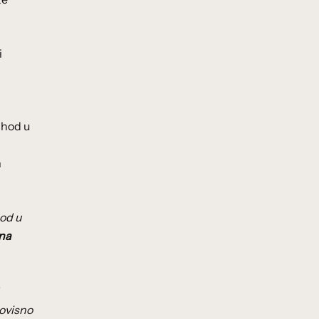
i
rihod u
m
hod u
 na
 ovisno