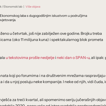
ik
/
Ekonomski lab
|
Više objava
dnik Ekonomskog laba s dugogodišnjim iskustvom u područjima
vjetovanja.
ženo u četvrtak, još nije zabilježen ove godine. Brojku treba
icama (oko 11 milijuna kuna) i spektakularnog blok prometa
tala
u tekstovima prošle nedjelje
i
neki dan o SPAN-u
, ali ipak
anata koji po forumima i na društvenim mrežama raspravljaju 
 i da u njoj posluju neke kompanije. I neke od njih, vidi čuda, 
ješća za treći kvartal, ali spomenimo seriju jučerašnjih obja
razdoblja 2020., nego veće od istog razdoblja predpandemijs