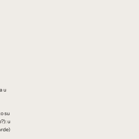
a u
ko su
?): u
arde)