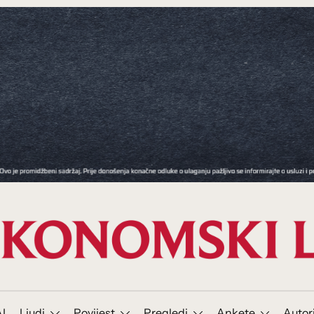
I
Ljudi
Povijest
Pregledi
Ankete
Autor