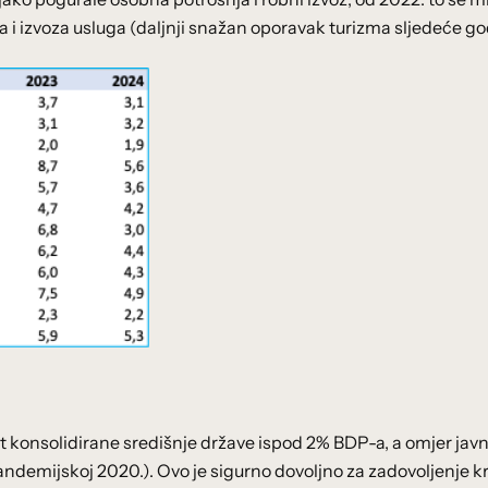
 i izvoza usluga (daljnji snažan oporavak turizma sljedeće go
it konsolidirane središnje države ispod 2% BDP-a, a omjer jav
mijskoj 2020.). Ovo je sigurno dovoljno za zadovoljenje kri