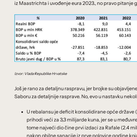
iz Maastrichta i uvođenje eura 2023., no pravo pitanje gl
Izvor: Vlada Republike Hrvatske
Još je rano za detaljnu raspravu, jer brojke su objavlje
Saboru za detaljnije rasprave. No, evo u nastavku nek
U rebalansu je deficit konsolidirane opće države 
prihodi veći za 3,3 milijarde kuna, jer se u međuvr
tome najveći dio čine prvi izdaci za Rafale (2.4 mil
nakon obilne sanacije iz prve polovice godine koja j