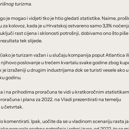
orišnog turizma.
o je mogao i vidjeti tko je htio gledati statistike. Naime, prošl
 za kolovoz, kada je u Hrvatskoj ostvareno samo 3,3% noćenj
uključi rast cijena i sklonosti potrošnji, dobivamo ono što piše
rezultata tek slijede.
(iako je turizam važan i u slučaju kompanija poput Atlantica il
 njihovo poslovanje u trećem kvartalu svake godine zbog kup
 je izraženiji u drugim industrijama dok se turisti vesele ako u
ku godinu.
eća i na prihodima proračuna te vidi u kratkoročnim statistikam
roračuna i plana za 2022. na Vladi prezentirati na temelju
 u četvrtak.
lo komentirati. Ipak, uočite da se u vladinom scenariju rasta j
 jako pogurale osobna potrošnja i robni izvoz, od 2022. to se mi