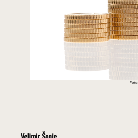
Foto:
Velimir Šonje