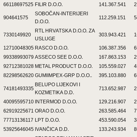
66118697525
FILIR D.O.O.
141.367.541
2
SOBOČAN-INTERIJERI
904641575
112.259.151
5
D.O.O.
RTL HRVATSKA D.O.O. ZA
7330149920
303.943.421
1
USLUGE
12710048305
RASCO D.O.O.
106.387.356
6
99338993079
ASSECO SEE D.O.O.
167.863.153
2
92712381028
METAL PRODUCT D.O.O.
105.559.027
4
82298562620
GUMIIMPEX-GRP D.O.O..
395.103.880
6
BELUPO LIJEKOVI I
74181493335
713.652.987
2
KOZMETIKA D.D.
40095595710
INTERMOD D.O.O.
129.216.907
2
62919225671
ORAO D.O.O.
263.585.464
7
77713136117
LPT D.O.O.
453.590.054
3
53925646045
IVANČICA D.D.
133.243.934
8