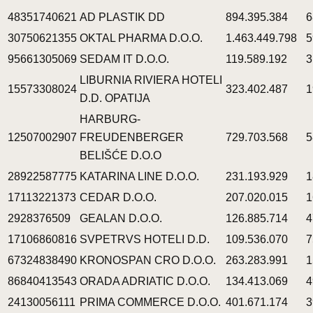
48351740621
AD PLASTIK DD
894.395.384
6
30750621355
OKTAL PHARMA D.O.O.
1.463.449.798
5
95661305069
SEDAM IT D.O.O.
119.589.192
3
LIBURNIA RIVIERA HOTELI
15573308024
323.402.487
1
D.D. OPATIJA
HARBURG-
12507002907
FREUDENBERGER
729.703.568
5
BELIŠĆE D.O.O
28922587775
KATARINA LINE D.O.O.
231.193.929
1
17113221373
CEDAR D.O.O.
207.020.015
1
2928376509
GEALAN D.O.O.
126.885.714
4
17106860816
SVPETRVS HOTELI D.D.
109.536.070
7
67324838490
KRONOSPAN CRO D.O.O.
263.283.991
1
86840413543
ORADA ADRIATIC D.O.O.
134.413.069
4
24130056111
PRIMA COMMERCE D.O.O.
401.671.174
3