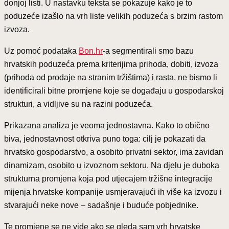
donjoj listi. U nastavku teksta se pokazuje kako je to
poduzeće izašlo na vrh liste velikih poduzeća s brzim rastom
izvoza.
Uz pomoć podataka
Bon.hr
-a segmentirali smo bazu
hrvatskih poduzeća prema kriterijima prihoda, dobiti, izvoza
(prihoda od prodaje na stranim tržištima) i rasta, ne bismo li
identificirali bitne promjene koje se događaju u gospodarskoj
strukturi, a vidljive su na razini poduzeća.
Prikazana analiza je veoma jednostavna. Kako to obično
biva, jednostavnost otkriva puno toga: cilj je pokazati da
hrvatsko gospodarstvo, a osobito privatni sektor, ima zavidan
dinamizam, osobito u izvoznom sektoru. Na djelu je duboka
strukturna promjena koja pod utjecajem tržišne integracije
mijenja hrvatske kompanije usmjeravajući ih više ka izvozu i
stvarajući neke nove – sadašnje i buduće pobjednike.
Te promjene se ne vide ako se gleda sam vrh hrvatske