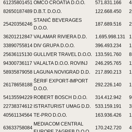
61235801451
OMCO CROATIA D.O.O.
571.831.166
4
82650187489
D.B.T. D.O.O.
122.668.450
2
STANIĆ BEVERAGES
25420356246
187.689.516
2
D.O.O.
36201212847
VALAMAR RIVIERA D.D.
1.695.998.131
1
33890755814
DIV GRUPA D.O.O.
396.493.234
1
25636115130
GULLIVER TRAVEL D.O.O.
133.591.760
8
94300736117
VALALTA D.O.O. ROVINJ
246.295.765
1
58935879058
LAGUNA NOVIGRAD D.D.
217.890.213
1
ŠERIF EXPORT-IMPORT
26178658188
292.226.140
1
D.O.O.
54135594229
ROBERT BOSCH D.O.O.
314.412.942
9
22738374612
ISTRATURIST UMAG D.D.
533.159.191
3
40561134564
TE-PRO D.O.O.
163.936.426
1
MEDIACOM CENTRAL
63633758084
170.242.720
4
EUROPE ZAGREB D.O.O.