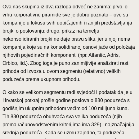
Ova nas skupina iz dva razloga odveć ne zanima: prvo, o
vrhu korporativne piramide sve je dobro poznato – ove su
kompanije u fokusu svih uobičajenih i ranijih predstavljanja
brojki o poslovanju; drugo, prikaz na temelju
nekonsolidiranih brojki ne daje pravu sliku, jer u njoj nema
kompanija koje su na konsolidiranoj osnovi jače od položaja
njihovih pojedinačnih komponenti (npr. Atlantic, Adris,
Orbico, itd.). Zbog toga je puno zanimljivije analizirati rast
prihoda od izvoza u ovom segmentu (relativno) velikih
poduzeća prema ukupnom prihodu.
O kako se velikom segmentu radi svjedoči i podatak da je u
Hrvatskoj potkraj prošle godine poslovalo 880 poduzeća s
godišnjim ukupnim prihodom većim od 100 milijuna kuna.
Tih 880 poduzeća obuhvaća sva velika poduzeća (njih
prema računovodstvenim kriterijima ima 329) i najznačajnija
srednja poduzeća. Kada se uzmu zajedno, ta poduzeća