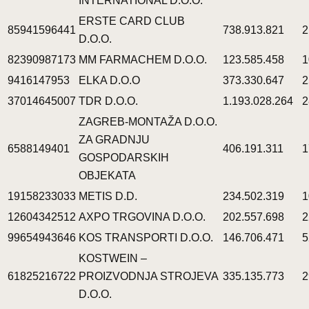
INTERNATIONAL D.O.O.
ERSTE CARD CLUB
85941596441
738.913.821
2
D.O.O.
82390987173
MM FARMACHEM D.O.O.
123.585.458
1
9416147953
ELKA D.O.O
373.330.647
2
37014645007
TDR D.O.O.
1.193.028.264
2
ZAGREB-MONTAŽA D.O.O.
ZA GRADNJU
6588149401
406.191.311
1
GOSPODARSKIH
OBJEKATA
19158233033
METIS D.D.
234.502.319
1
12604342512
AXPO TRGOVINA D.O.O.
202.557.698
2
99654943646
KOS TRANSPORTI D.O.O.
146.706.471
5
KOSTWEIN –
61825216722
PROIZVODNJA STROJEVA
335.135.773
2
D.O.O.