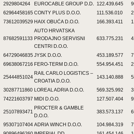
2929804264
EUROCABLE GROUP D.D.
122.439.645
9
62964458165
CONTY PLUS D.O.O.
111.536.010
2
73612039529
HAIX OBUĆA D.O.O.
166.393.411
1
AUTO HRVATSKA
87682591133
PRODAJNO SERVISNI
633.775.231
4
CENTRI D.O.O.
64729046835
JYSK D.O.O.
453.189.577
7
69638067216
FERO-TERM D.O.O.
554.954.451
2
RAIL CARLO LOGISTICS –
25444851024
143.140.888
5
CROATIA D.O.O.
30287711860
LOREAL ADRIA D.O.O.
569.325.992
3
74221603797
MIDI D.O.O.
127.507.404
9
PROCTER & GAMBLE
25107893471
383.573.137
6
D.O.O.
95307107404
ADRIA WINCH D.O.O.
104.984.319
7
90896496260
IMPERIAL DD
161.454.146
1