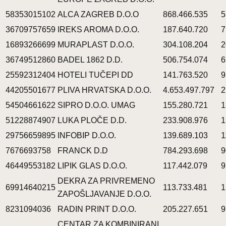
58353015102
ALCA ZAGREB D.O.O
868.466.535
5
36709757659
IREKS AROMA D.O.O.
187.640.720
7
16893266699
MURAPLAST D.O.O.
304.108.204
2
36749512860
BADEL 1862 D.D.
506.754.074
6
25592312404
HOTELI TUČEPI DD
141.763.520
9
44205501677
PLIVA HRVATSKA D.O.O.
4.653.497.797
2
54504661622
SIPRO D.O.O. UMAG
155.280.721
1
51228874907
LUKA PLOČE D.D.
233.908.976
1
29756659895
INFOBIP D.O.O.
139.689.103
1
7676693758
FRANCK D.D
784.293.698
9
46449553182
LIPIK GLAS D.O.O.
117.442.079
9
DEKRA ZA PRIVREMENO
69914640215
113.733.481
1
ZAPOŠLJAVANJE D.O.O.
8231094036
RADIN PRINT D.O.O.
205.227.651
9
CENTAR ZA KOMBINIRANI