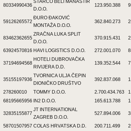
STARCO BELI MANASTIR
80334990436
123.950.388
9
D.O.O.
ĐURO ĐAKOVIĆ
59126265572
362.840.273
2
MONTAŽA D.O.O.
ZRAČNA LUKA SPLIT
83462362655
370.915.431
2
D.O.O.
63924570816
HAVI LOGISTICS D.O.O.
272.001.070
8
HOTELI DUBROVAČKA
37194694568
139.352.544
7
RIVIJERA D.D.
TVORNICA ULJA ČEPIN
35155197936
392.837.068
1
DIONIČKO DRUŠTVO
278260010
TOMMY D.O.O.
2.700.434.763
1
68195665956
IN2 D.O.O.
165.613.788
1
JT INTERNATIONAL
32835155877
527.894.006
3
ZAGREB D.O.O.
58701507957
COLAS HRVATSKA D.D.
200.711.499
2