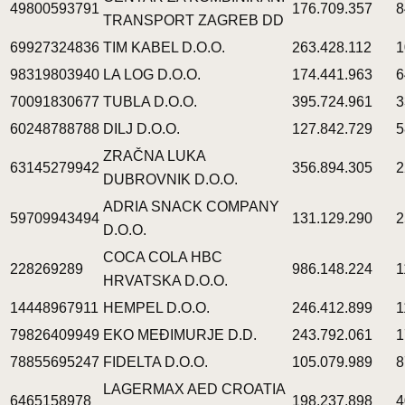
49800593791
176.709.357
8
TRANSPORT ZAGREB DD
69927324836
TIM KABEL D.O.O.
263.428.112
1
98319803940
LA LOG D.O.O.
174.441.963
6
70091830677
TUBLA D.O.O.
395.724.961
3
60248788788
DILJ D.O.O.
127.842.729
5
ZRAČNA LUKA
63145279942
356.894.305
2
DUBROVNIK D.O.O.
ADRIA SNACK COMPANY
59709943494
131.129.290
2
D.O.O.
COCA COLA HBC
228269289
986.148.224
1
HRVATSKA D.O.O.
14448967911
HEMPEL D.O.O.
246.412.899
1
79826409949
EKO MEĐIMURJE D.D.
243.792.061
1
78855695247
FIDELTA D.O.O.
105.079.989
8
LAGERMAX AED CROATIA
6465158978
198.237.898
4