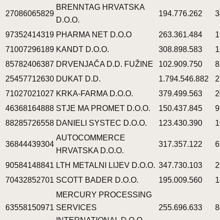
BRENNTAG HRVATSKA
27086065829
194.776.262
3
D.O.O.
97352414319
PHARMA NET D.O.O
263.361.484
1
71007296189
KANDT D.O.O.
308.898.583
1
85782406387
DRVENJAČA D.D. FUŽINE
102.909.750
8
25457712630
DUKAT D.D.
1.794.546.882
2
71027021027
KRKA-FARMA D.O.O.
379.499.563
2
46368164888
STJE MA PROMET D.O.O.
150.437.845
9
88285726558
DANIELI SYSTEC D.O.O.
123.430.390
1
AUTOCOMMERCE
36844439304
317.357.122
6
HRVATSKA D.O.O.
90584148841
LTH METALNI LIJEV D.O.O.
347.730.103
2
70432852701
SCOTT BADER D.O.O.
195.009.560
1
MERCURY PROCESSING
63558150971
SERVICES
255.696.633
8