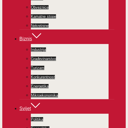
Obveznice
Kamatne stope
Nekretnine
Biznis
Industrija
Građevinarstvo
Turizam
Konkurentnost
Energetika
Mikroekonomika
Svijet
Politika