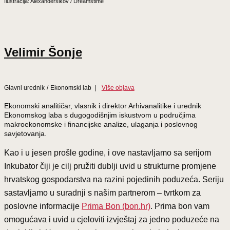
Ilustracija: Alexandersikov / Dreamstime
Velimir Šonje
Glavni urednik
/
Ekonomski lab
|
Više objava
Ekonomski analitičar, vlasnik i direktor Arhivanalitike i urednik
Ekonomskog laba s dugogodišnjim iskustvom u područjima
makroekonomske i financijske analize, ulaganja i poslovnog
savjetovanja.
Kao i u jesen prošle godine, i ove nastavljamo sa serijom
Inkubator čiji je cilj pružiti dublji uvid u strukturne promjene
hrvatskog gospodarstva na razini pojedinih poduzeća. Seriju
sastavljamo u suradnji s našim partnerom – tvrtkom za
poslovne informacije
Prima Bon (bon.hr)
. Prima bon vam
omogućava i uvid u cjeloviti izvještaj za jedno poduzeće na