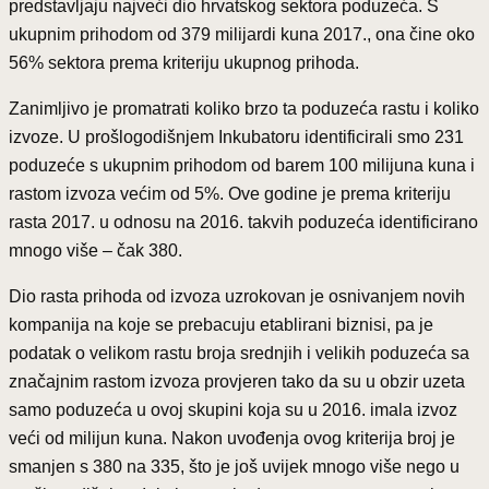
predstavljaju najveći dio hrvatskog sektora poduzeća. S
ukupnim prihodom od 379 milijardi kuna 2017., ona čine oko
56% sektora prema kriteriju ukupnog prihoda.
Zanimljivo je promatrati koliko brzo ta poduzeća rastu i koliko
izvoze. U prošlogodišnjem Inkubatoru identificirali smo 231
poduzeće s ukupnim prihodom od barem 100 milijuna kuna i
rastom izvoza većim od 5%. Ove godine je prema kriteriju
rasta 2017. u odnosu na 2016. takvih poduzeća identificirano
mnogo više – čak 380.
Dio rasta prihoda od izvoza uzrokovan je osnivanjem novih
kompanija na koje se prebacuju etablirani biznisi, pa je
podatak o velikom rastu broja srednjih i velikih poduzeća sa
značajnim rastom izvoza provjeren tako da su u obzir uzeta
samo poduzeća u ovoj skupini koja su u 2016. imala izvoz
veći od milijun kuna. Nakon uvođenja ovog kriterija broj je
smanjen s 380 na 335, što je još uvijek mnogo više nego u