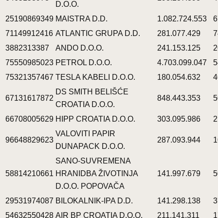
D.O.O.
25190869349
MAISTRA D.D.
1.082.724.553
6
71149912416
ATLANTIC GRUPA D.D.
281.077.429
7
3882313387
ANDO D.O.O.
241.153.125
2
75550985023
PETROL D.O.O.
4.703.099.047
5
75321357467
TESLA KABELI D.O.O.
180.054.632
4
DS SMITH BELIŠĆE
67131617872
848.443.353
5
CROATIA D.O.O.
66708005629
HIPP CROATIA D.O.O.
303.095.986
2
VALOVITI PAPIR
96648829623
287.093.944
1
DUNAPACK D.O.O.
SANO-SUVREMENA
58814210661
HRANIDBA ŽIVOTINJA
141.997.679
5
D.O.O. POPOVAČA
29531974087
BILOKALNIK-IPA D.D.
141.298.138
3
54632550428
AIR BP CROATIA D.O.O.
211.141.311
1