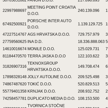
30703851882
FANON D.O.O.
217.898.693
3
MEETING POINT CROATIA
22997988697
240.139.096
1
D.O.O.
PORSCHE INTER AUTO
67492500921
1.139.129.725
1
D.O.O.
47227514767
AGS HRVATSKA D.O.O.
729.757.979
3
27759560625
INA D.D.
18.336.888.063
5
14610016674
MONILE D.O.O.
125.029.731
7
81184470570
TERRA JASKA D.O.O
122.103.622
3
TEKNOXGROUP
31826907316
149.708.474
6
HRVATSKA D.O.O.
17898328148
JOLLY AUTOLINE D.O.O.
209.525.498
3
74867487620
TOKIĆ D.O.O.
520.829.513
5
55779401358
KRNJAK D.O.O.
208.932.752
2
74258457781
DUPLICATO MEDIA D.O.O.
108.153.500
4
TVORNICA STOČNE