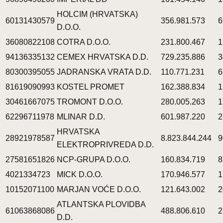
HOLCIM (HRVATSKA)
60131430579
356.981.573
6
D.O.O.
36080822108
COTRA D.O.O.
231.800.467
1
94136335132
CEMEX HRVATSKA D.D.
729.235.886
3
80300395055
JADRANSKA VRATA D.D.
110.771.231
6
81619090993
KOSTEL PROMET
162.388.834
1
30461667075
TROMONT D.O.O.
280.005.263
1
62296711978
MLINAR D.D.
601.987.220
2
HRVATSKA
28921978587
8.823.844.244
9
ELEKTROPRIVREDA D.D.
27581651826
NCP-GRUPA D.O.O.
160.834.719
8
4021334723
MICK D.O.O.
170.946.577
1
10152071100
MARJAN VOĆE D.O.O.
121.643.002
2
ATLANTSKA PLOVIDBA
61063868086
488.806.610
2
D.D.