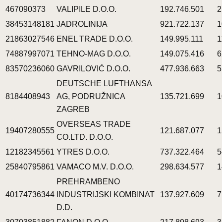
467090373
VALIPILE D.O.O.
192.746.501
2
38453148181
JADROLINIJA
921.722.137
1
21863027546
ENEL TRADE D.O.O.
149.995.111
1
74887997071
TEHNO-MAG D.O.O.
149.075.416
6
83570236060
GAVRILOVIĆ D.O.O.
477.936.663
5
DEUTSCHE LUFTHANSA
8184408943
AG, PODRUŽNICA
135.721.699
1
ZAGREB
OVERSEAS TRADE
19407280555
121.687.077
1
CO.LTD. D.O.O.
12182345561
YTRES D.O.O.
737.322.464
5
25840795861
VAMACO M.V. D.O.O.
298.634.577
1
PREHRAMBENO
40174736344
INDUSTRIJSKI KOMBINAT
137.927.609
7
D.D.