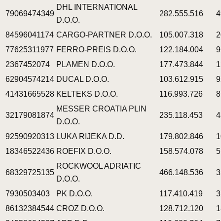
DHL INTERNATIONAL
79069474349
282.555.516
4
D.O.O.
84596041174
CARGO-PARTNER D.O.O.
105.007.318
2
77625311977
FERRO-PREIS D.O.O.
122.184.004
9
2367452074
PLAMEN D.O.O.
177.473.844
1
62904574214
DUCAL D.O.O.
103.612.915
9
41431665528
KELTEKS D.O.O.
116.993.726
8
MESSER CROATIA PLIN
32179081874
235.118.453
4
D.O.O.
92590920313
LUKA RIJEKA D.D.
179.802.846
1
18346522436
ROEFIX D.O.O.
158.574.078
5
ROCKWOOL ADRIATIC
68329725135
466.148.536
3
D.O.O.
7930503403
PK D.O.O.
117.410.419
3
86132384544
CROZ D.O.O.
128.712.120
1