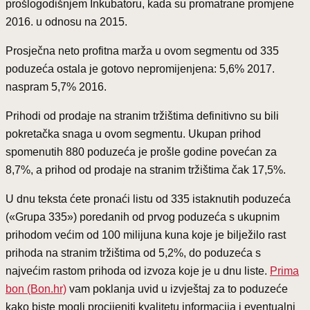
prošlogodišnjem Inkubatoru, kada su promatrane promjene
2016. u odnosu na 2015.
Prosječna neto profitna marža u ovom segmentu od 335
poduzeća ostala je gotovo nepromijenjena: 5,6% 2017.
naspram 5,7% 2016.
Prihodi od prodaje na stranim tržištima definitivno su bili
pokretačka snaga u ovom segmentu. Ukupan prihod
spomenutih 880 poduzeća je prošle godine povećan za
8,7%, a prihod od prodaje na stranim tržištima čak 17,5%.
U dnu teksta ćete pronaći listu od 335 istaknutih poduzeća
(«Grupa 335») poredanih od prvog poduzeća s ukupnim
prihodom većim od 100 milijuna kuna koje je bilježilo rast
prihoda na stranim tržištima od 5,2%, do poduzeća s
najvećim rastom prihoda od izvoza koje je u dnu liste.
Prima
bon (Bon.hr)
vam poklanja uvid u izvještaj za to poduzeće
kako biste mogli procijeniti kvalitetu informacija i eventualni