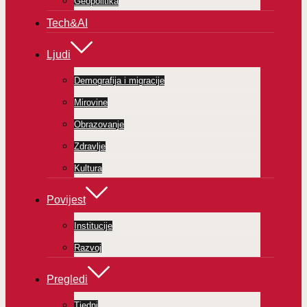
Geopolitika
Tech&AI
Ljudi
Demografija i migracije
Mirovine
Obrazovanje
Zdravlje
Kultura
Povijest
Institucije
Razvoj
Pregledi
Tjedni