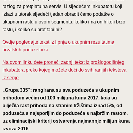
razlog za pretplatu na servis. U sljedećem Inkubatoru koji
izlazi u utorak sljedeći tjedan obradit ćemo podatke o
ukupnom rastu u ovom segmentu: koliko ima onih koji brzo
rastu, i koliko su profitabilni?
Ovdje pogledajte tekst iz lipnja o ukupnim rezultatima
hrvatskih poduzetnika
Na ovom linku ćete pronaći zadnji tekst iz prošlogodišnjeg
Inkubatora preko kojeg možete doći do svih ranijih tekstova
iz serije
„Grupa 335“: rangirana su sva poduzeća s ukupnim
prihodom većim od 100 milijuna kuna 2017. koja su
bilježila rast prihoda na stranim tržištima iznad 5%, od
poduzeća s najsporijim do poduzeća s najbržim rastom,
uz eliminacijski kriterij ostvarenja najmannje milijun kuna
izvoza 2016.