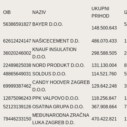
UKUPNI
OIB
NAZIV
I
PRIHOD
56386591827
BAYER D.O.O.
5
148.500.643
62612424147
NAŠICECEMENT D.D.
486.070.433
1
KNAUF INSULATION
36020246002
298.588.505
2
D.O.O.
22489825038
NORD PRODUKT D.O.O.
131.130.004
8
48865649031
SOLDUS D.O.O.
114.521.760
5
CANDY HOOVER ZAGREB
69999387462
129.642.248
3
D.O.O.
12875096243
PPK VALPOVO D.O.O.
118.256.847
1
52123139126
OSATINA GRUPA D.O.O.
367.908.664
7
MEĐUNARODNA ZRAČNA
79446233150
470.422.821
1
LUKA ZAGREB D.D.