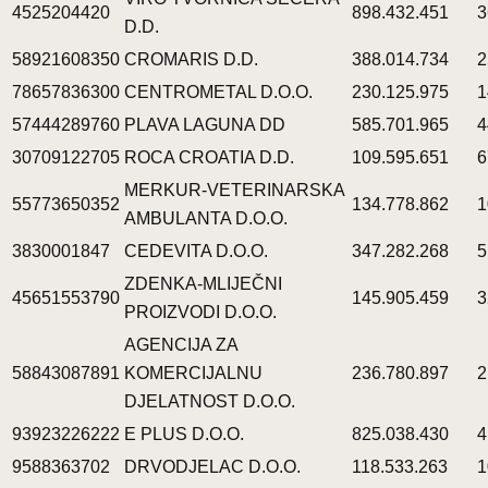
4525204420
898.432.451
3
D.D.
58921608350
CROMARIS D.D.
388.014.734
2
78657836300
CENTROMETAL D.O.O.
230.125.975
1
57444289760
PLAVA LAGUNA DD
585.701.965
4
30709122705
ROCA CROATIA D.D.
109.595.651
6
MERKUR-VETERINARSKA
55773650352
134.778.862
1
AMBULANTA D.O.O.
3830001847
CEDEVITA D.O.O.
347.282.268
5
ZDENKA-MLIJEČNI
45651553790
145.905.459
3
PROIZVODI D.O.O.
AGENCIJA ZA
58843087891
KOMERCIJALNU
236.780.897
2
DJELATNOST D.O.O.
93923226222
E PLUS D.O.O.
825.038.430
4
9588363702
DRVODJELAC D.O.O.
118.533.263
1