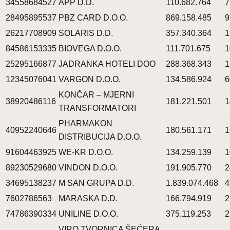
34558684527
APP D.D.
110.682.764
7
28495895537
PBZ CARD D.O.O.
869.158.485
9
26217708909
SOLARIS D.D.
357.340.364
1
84586153335
BIOVEGA D.O.O.
111.701.675
1
25295166877
JADRANKA HOTELI DOO
288.368.343
1
12345076041
VARGON D.O.O.
134.586.924
6
KONČAR – MJERNI
38920486116
181.221.501
1
TRANSFORMATORI
PHARMAKON
40952240646
180.561.171
1
DISTRIBUCIJA D.O.O.
91604463925
WE-KR D.O.O.
134.259.139
1
89230529680
VINDON D.O.O.
191.905.770
2
34695138237
M SAN GRUPA D.D.
1.839.074.468
4
7602786563
MARASKA D.D.
166.794.919
2
74786390334
UNILINE D.O.O.
375.119.253
2
VIRO TVORNICA ŠEĆERA