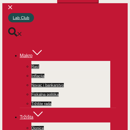
Lab Club
Makro
Rast
Inflacija
Novac i bankarstvo
Fiskalna politika
Tržište rada
Tržišta
Dionice