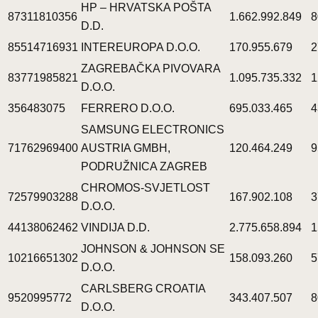
HP – HRVATSKA POŠTA
87311810356
1.662.992.849
8
D.D.
85514716931
INTEREUROPA D.O.O.
170.955.679
2
ZAGREBAČKA PIVOVARA
83771985821
1.095.735.332
1
D.O.O.
356483075
FERRERO D.O.O.
695.033.465
4
SAMSUNG ELECTRONICS
71762969400
AUSTRIA GMBH,
120.464.249
9
PODRUŽNICA ZAGREB
CHROMOS-SVJETLOST
72579903288
167.902.108
3
D.O.O.
44138062462
VINDIJA D.D.
2.775.658.894
1
JOHNSON & JOHNSON SE
10216651302
158.093.260
5
D.O.O.
CARLSBERG CROATIA
9520995772
343.407.507
8
D.O.O.