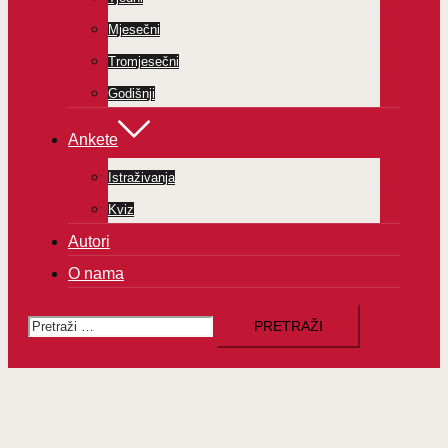
Mjesečni
Tromjesečni
Godišnji
Ankete
Istraživanja
Kviz
Autori
O nama
Pretraži: