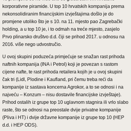
korporativne piramide. U top 10 hrvatskih kompanija prema
nekonsolidiranim financijskim izvještajima došlo je do
promjene utoliko što je s 10. na 11. mjesto pao Zagrebački
holding, a u top 10 je, i to odmah na treće mjesto, zasjelo
Prvo plinarsko društvo d.d. čiji se prihod 2017. u odnosu na
2016. više nego udvostručio.
U ovoj skupini poduzeća primjećuje se snažan rast prihoda
naftnih kompanija (INA i Petrol) koji je povezan s rastom
cijene nafte, te rast prihoda retailera kojih je u ovoj skupini
čak tri (Lidl, Plodine i Kaufland, pri čemu treba reći da
kompanije iz sastava koncerna Agrokor, a to se odnosi i na
najveću – Konzum – nisu dostavile financijske izvještaje).
Prihod ostalih iz grupe top 10 uglavnom stagnira ili vrlo slabo
raste, što se odnosi na preostale dvije privatne kompanije
(Pliva i HT) i dvije državne kompanije iz grupe top 10 (HEP
d.d. i HEP ODS).